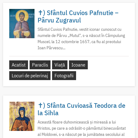
✝) Sfântul Cuvios Pafnutie –
Pârvu Zugravul
Sfântul Cuvios Pafnutie, vestit iconar cunoscut cu
numele de Pârvu „Mutul”, s-a născut în Câmpulung
Muscel, la 12 octombrie 1657, ca fiu al preotului
Ioan Pârvescu...
Acatist
Paraclis
Viață
Icoane
Locuri de pelerinaj
Fotografii
✝) Sfânta Cuvioasă Teodora de
la Sihla
Această floare duhovnicească și mireasă a lui
Hristos, pe care a odrăslit-o pământul binecuvântat
al Moldovei, s-a născut pe la jumătatea secolului al