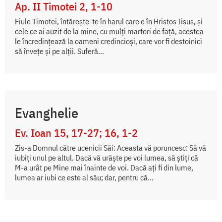
Ap. II Timotei 2, 1-10
Fiule Timotei, întăreşte-te în harul care e în Hristos Iisus, şi
cele ce ai auzit de la mine, cu mulţi martori de faţă, acestea
le încredinţează la oameni credincioşi, care vor fi destoinici
să înveţe şi pe alţii. Suferă...
Evanghelie
Ev. Ioan 15, 17-27; 16, 1-2
Zis-a Domnul către ucenicii Săi: Aceasta vă poruncesc: Să vă
iubiți unul pe altul. Dacă vă urăște pe voi lumea, să știți că
M-a urât pe Mine mai înainte de voi. Dacă ați fi din lume,
lumea ar iubi ce este al său; dar, pentru că...