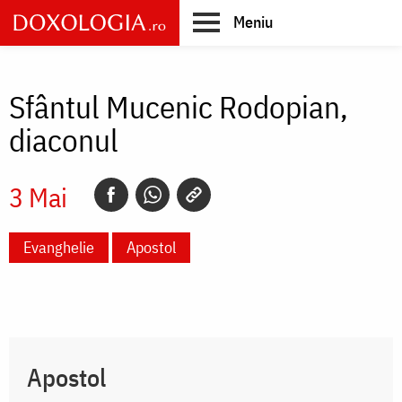
Skip
Meniu
to
main
Main
content
navigation
Sfântul Mucenic Rodopian,
diaconul
3 Mai
Evanghelie
Apostol
Apostol