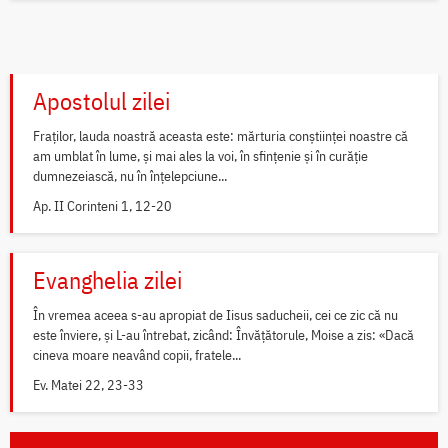
Apostolul zilei
Fraților, lauda noastră aceasta este: mărturia conștiinței noastre că
am umblat în lume, și mai ales la voi, în sfințenie și în curăție
dumnezeiască, nu în înțelepciune...
Ap. II Corinteni 1, 12-20
Evanghelia zilei
În vremea aceea s-au apropiat de Iisus saducheii, cei ce zic că nu
este înviere, și L-au întrebat, zicând: Învățătorule, Moise a zis: «Dacă
cineva moare neavând copii, fratele...
Ev. Matei 22, 23-33