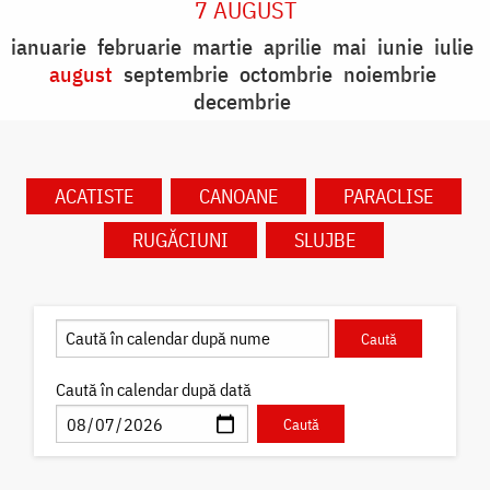
7 AUGUST
ianuarie
februarie
martie
aprilie
mai
iunie
iulie
august
septembrie
octombrie
noiembrie
decembrie
ACATISTE
CANOANE
PARACLISE
RUGĂCIUNI
SLUJBE
Caută în calendar după dată