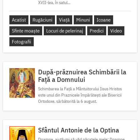
XVII-lea, în satul...
Acatist
Rugăciuni
Viață
Minuni
Icoane
Sfinte moaște
Locuri de pelerinaj
Predici
Video
Fotografii
După-prăznuirea Schimbării la
Față a Domnului
Schimbarea la Față a Mântuitorului Iisus Hristos
este unul din Praznicele împărătești ale Bisericii
Ortodoxe, sărbătorită la 6 august.
Sfântul Antonie de la Optina
Doamne, ajută-mi să văd păcatele mele; Doamne,