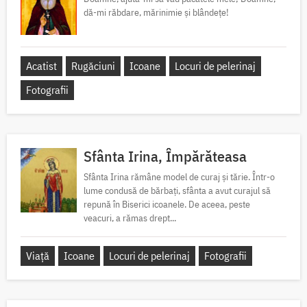
dă-mi răbdare, mărinimie şi blândeţe!
Acatist
Rugăciuni
Icoane
Locuri de pelerinaj
Fotografii
Sfânta Irina, Împărăteasa
Sfânta Irina rămâne model de curaj și tărie. Într-o
lume condusă de bărbați, sfânta a avut curajul să
repună în Biserici icoanele. De aceea, peste
veacuri, a rămas drept...
Viață
Icoane
Locuri de pelerinaj
Fotografii