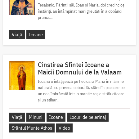
Tesalonic. Părinții săi, Ioan și Maria, doi credincioși
înstăriți, au întâmpinat mari greutăți în a dobândi
prunci....
Viață
Icoane
Cinstirea Sfintei Icoane a
Maicii Domnului de la Valaam
Icoana o înfățișează pe Fecioara Maria în mărime
naturală, cu privirea coborâtă, stând în picioare pe
un nor, îmbrăcată într-o mantie roșie strălucitoare
și un stihar...
Viață
Minuni
Icoane
Locuri de pelerinaj
Sfântul Munte Athos
Video