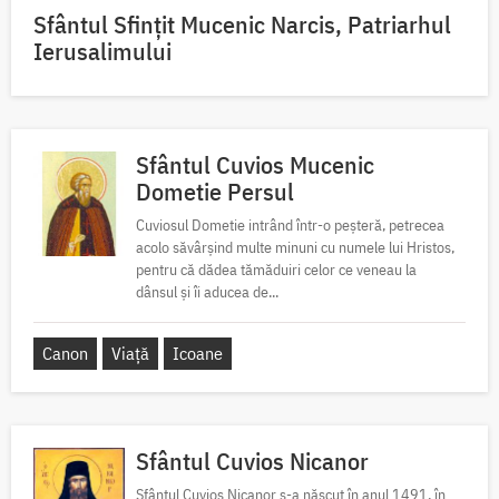
Sfântul Sfinţit Mucenic Narcis, Patriarhul
Ierusalimului
Sfântul Cuvios Mucenic
Dometie Persul
Cuviosul Dometie intrând într-o peșteră, petrecea
acolo săvârșind multe minuni cu numele lui Hristos,
pentru că dădea tămăduiri celor ce veneau la
dânsul și îi aducea de...
Canon
Viață
Icoane
Sfântul Cuvios Nicanor
Sfântul Cuvios Nicanor s-a născut în anul 1491, în