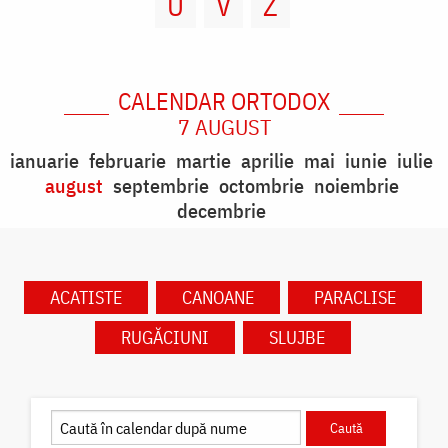
U
V
Z
CALENDAR ORTODOX
7 AUGUST
ianuarie
februarie
martie
aprilie
mai
iunie
iulie
august
septembrie
octombrie
noiembrie
decembrie
ACATISTE
CANOANE
PARACLISE
RUGĂCIUNI
SLUJBE