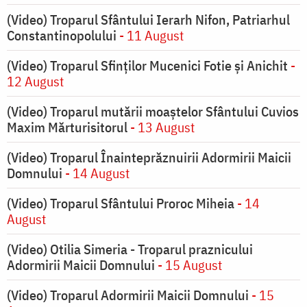
(Video) Troparul Sfântului Ierarh Nifon, Patriarhul
Constantinopolului
- 11 August
(Video) Troparul Sfinților Mucenici Fotie și Anichit
-
12 August
(Video) Troparul mutării moaștelor Sfântului Cuvios
Maxim Mărturisitorul
- 13 August
(Video) Troparul Înainteprăznuirii Adormirii Maicii
Domnului
- 14 August
(Video) Troparul Sfântului Proroc Miheia
- 14
August
(Video) Otilia Simeria - Troparul praznicului
Adormirii Maicii Domnului
- 15 August
(Video) Troparul Adormirii Maicii Domnului
- 15