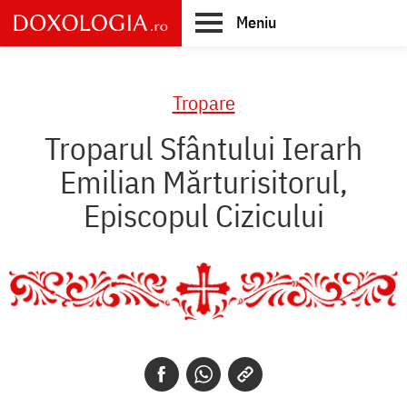
Skip
Meniu
to
main
Main
content
navigation
Tropare
Troparul Sfântului Ierarh
Emilian Mărturisitorul,
Episcopul Cizicului