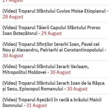
(Video) Troparul Sfântului Cuvios Moise Etiopianul
-
28 August
(Video) Troparul Tăierii Capului Sfântului Proroc
Ioan Botezătorul
- 29 August
(Video) Troparul Sfinților Ierarhi Ioan, Pavel cel
Nou și Alexandru, Patriarhi ai Constantinopolului
-
30 August
(Video) Troparul Sfântului Ierarh Varlaam,
Mitropolitul Moldovei
- 30 August
(Video) Troparul Sfântului Ierarh Ioan de la Râșca
și Secu, Episcopul Romanului
- 30 August
(Video) Troparul Așezării în raclă a brâului Maicii
Domnului
- 31 August