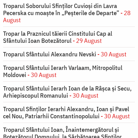
Troparul Soborului Sfinților Cuvioși din Lavra
Pecerska cu moaște în „Peșterile de Departe”
- 28
August
Tropar la Praznicul tăierii Cinstitului Cap al
Sfântului Ioan Botezătorul
- 29 August
Troparul Sfântului Alexandru Nevski
- 30 August
Troparul Sfântului Ierarh Varlaam, Mitropolitul
Moldovei
- 30 August
Troparul Sfântului Ierarh Ioan de la Râşca şi Secu,
Arhiepiscopul Romanului
- 30 August
Troparul Sfinţilor Ierarhi Alexandru, Ioan şi Pavel
cel Nou, Patriarhii Constantinopolului
- 30 August
Troparul Sfântului Ioan, Înaintemergătorul şi
Botezătorul Domnului, la Sărbătoarea Sfinţilor