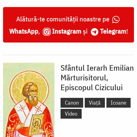
Alătură-te comunității noastre pe
WhatsApp
,
Instagram
și
Telegram
!
Sfântul Ierarh Emilian
Mărturisitorul,
Episcopul Cizicului
Canon
Viață
Icoane
Video