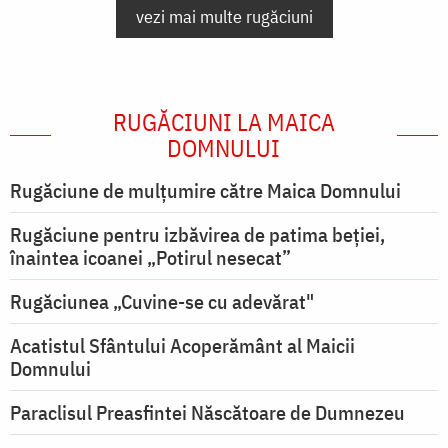
vezi mai multe rugăciuni
RUGĂCIUNI LA MAICA
DOMNULUI
Rugăciune de mulţumire către Maica Domnului
Rugăciune pentru izbăvirea de patima beției,
înaintea icoanei „Potirul nesecat”
Rugăciunea „Cuvine-se cu adevărat"
Acatistul Sfântului Acoperământ al Maicii
Domnului
Paraclisul Preasfintei Născătoare de Dumnezeu