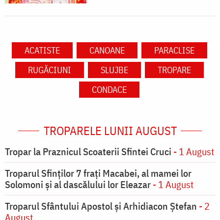
ACATISTE
CANOANE
PARACLISE
RUGĂCIUNI
SLUJBE
TROPARE
CONDACE
TROPARELE LUNII AUGUST
Tropar la Praznicul Scoaterii Sfintei Cruci
- 1 August
Troparul Sfinţilor 7 fraţi Macabei, al mamei lor
Solomoni şi al dascălului lor Eleazar
- 1 August
Troparul Sfântului Apostol și Arhidiacon Ștefan
- 2
August