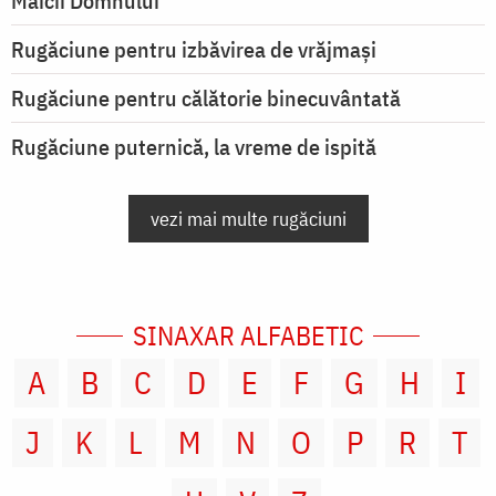
Maicii Domnului
Rugăciune pentru izbăvirea de vrăjmași
Rugăciune pentru călătorie binecuvântată
Rugăciune puternică, la vreme de ispită
vezi mai multe rugăciuni
SINAXAR ALFABETIC
A
B
C
D
E
F
G
H
I
J
K
L
M
N
O
P
R
T