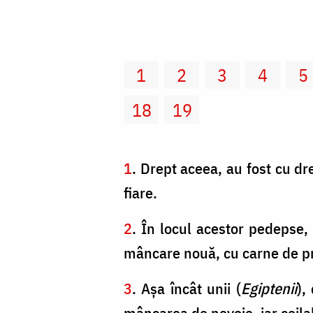
1
2
3
4
5
18
19
1
. Drept aceea, au fost cu dr
fiare.
2
. În locul acestor pedepse,
mâncare nouă, cu carne de pr
3
. Aşa încât unii (
Egiptenii
),
mâncarea de nevoie, iar ceilal