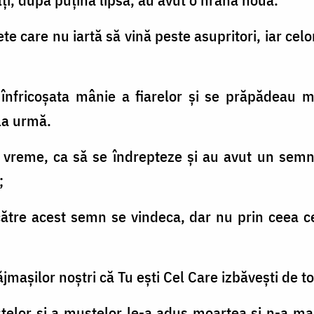
e care nu iartă să vină peste asupritori, iar celo
 înfricoşata mânie a fiarelor şi se prăpădeau mu
la urmă.
nă vreme, ca să se îndrepteze şi au avut un sem
;
către acest semn se vindeca, dar nu prin ceea ce
ăjmaşilor noştri că Tu eşti Cel Care izbăveşti de to
telor şi a muştelor le-a adus moartea şi n-a mai