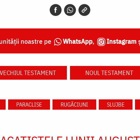
nității noastre pe
WhatsApp
,
Instagram
VECHIUL TESTAMENT
NOUL TESTAMENT
PARACLISE
RUGĂCIUNI
SLUJBE