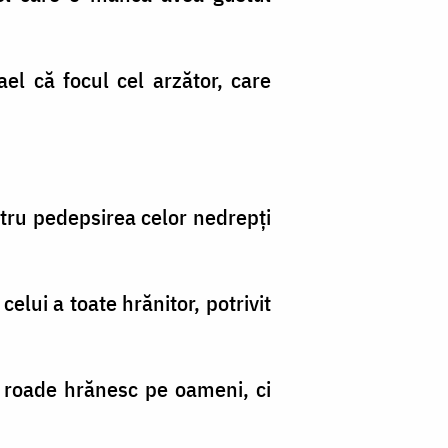
el că focul cel arzător, care
entru pedepsirea celor nedrepţi
elui a toate hrănitor, potrivit
 de roade hrănesc pe oameni, ci