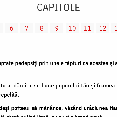
CAPITOLE
6
7
8
9
10
11
12
eptate pedepsiţi prin unele făpturi ca acestea şi 
 Tu ai dăruit cele bune poporului Tău şi foamea 
epeliţă.
 deşi pofteau să mănânce, văzând urâciunea fiare
ţi, după puţină lipsă, au avut o hrană nouă.