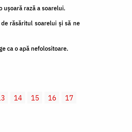
o uşoară rază a soarelui.
e răsăritul soarelui şi să ne
ge ca o apă nefolositoare.
13
14
15
16
17