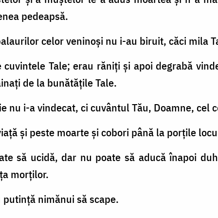
menea pedeapsă.
 balaurilor celor veninoşi nu i-au biruit, căci mila T
 cuvintele Tale; erau răniţi şi apoi degrabă vin
inaţi de la bunătăţile Tale.
lifie nu i-a vindecat, ci cuvântul Tău, Doamne, cel 
aţă şi peste moarte şi cobori până la porţile locuin
ate să ucidă, dar nu poate să aducă înapoi duhul
ţa morţilor.
u putinţă nimănui să scape.