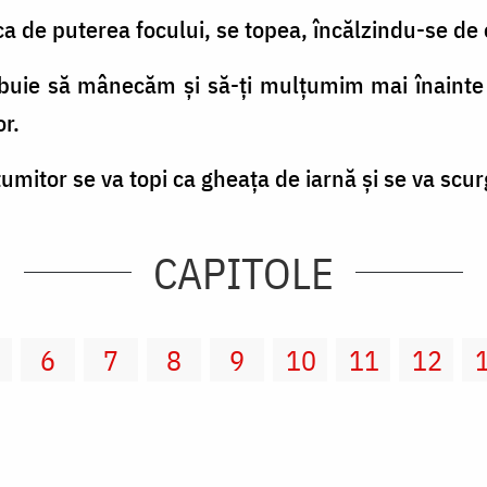
ica de puterea focului, se topea, încălzindu-se de 
ebuie să mânecăm şi să-ţi mulţumim mai înainte d
or.
umitor se va topi ca gheaţa de iarnă şi se va scur
CAPITOLE
6
7
8
9
10
11
12