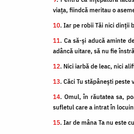
viaţa, fiindcă meritau o ase
10
. Iar pe robii Tăi nici dinţii
11
. Ca să-şi aducă aminte de
adâncă uitare, să nu fie înstră
12
. Nici iarbă de leac, nici a
13
. Căci Tu stăpâneşti peste vi
14
. Omul, în răutatea sa, po
sufletul care a intrat în locuin
15
. Iar de mâna Ta nu este c