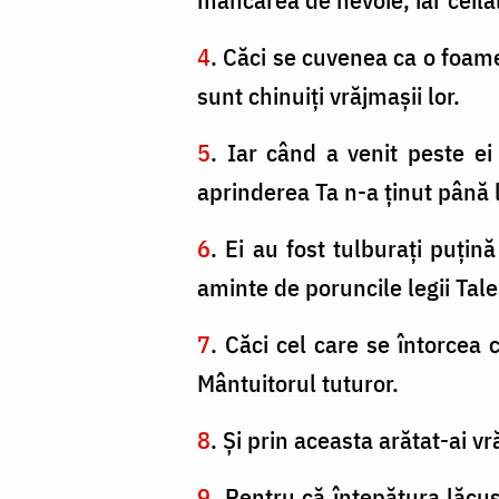
4
. Căci se cuvenea ca o foamet
sunt chinuiţi vrăjmaşii lor.
5
. Iar când a venit peste ei
aprinderea Ta n-a ţinut până 
6
. Ei au fost tulburaţi puţi
aminte de poruncile legii Tale
7
. Căci cel care se întorcea 
Mântuitorul tuturor.
8
. Şi prin aceasta arătat-ai vr
9
. Pentru că înţepătura lăcus