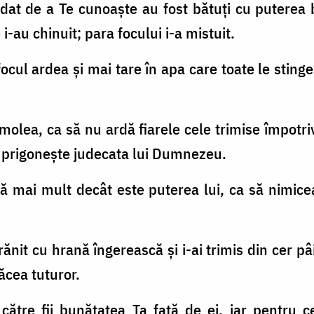
pădat de a Te cunoaşte au fost bătuţi cu puterea
i-au chinuit; para focului i-a mistuit.
focul ardea şi mai tare în apa care toate le sting
molea, ca să nu ardă fiarele cele trimise împotriv
i prigoneşte judecata lui Dumnezeu.
pă mai mult decât este puterea lui, ca să nimicea
rănit cu hrană îngerească şi i-ai trimis din cer pâ
ăcea tuturor.
 către fii bunătatea Ta faţă de ei, iar pentru