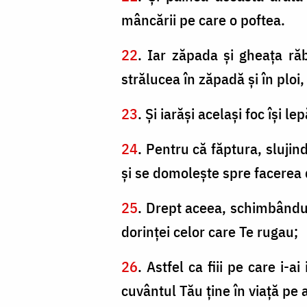
mâncării pe care o poftea.
22
. Iar zăpada şi gheaţa ră
strălucea în zăpadă şi în ploi,
23
. Şi iarăşi acelaşi foc îşi 
24
. Pentru că făptura, slujin
şi se domoleşte spre facerea d
25
. Drept aceea, schimbându-s
dorinţei celor care Te rugau;
26
. Astfel ca fiii pe care i-
cuvântul Tău ţine în viaţă pe a