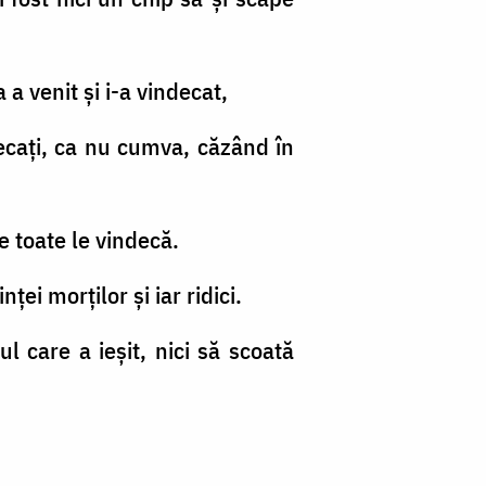
a a venit şi i-a vindecat,
decaţi, ca nu cumva, căzând în
ce toate le vindecă.
ţei morţilor şi iar ridici.
 care a ieşit, nici să scoată