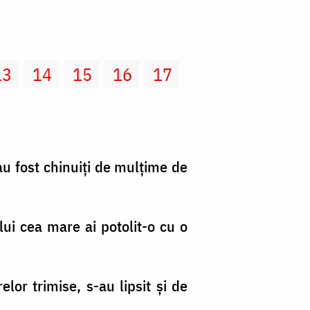
13
14
15
16
17
au fost chinuiţi de mulţime de
lui cea mare ai potolit-o cu o
lor trimise, s-au lipsit şi de