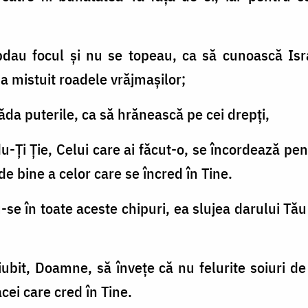
bdau focul şi nu se topeau, ca să cunoască Isra
 a mistuit roadele vrăjmaşilor;
lepăda puterile, ca să hrănească pe cei drepţi,
du-Ți Ție, Celui care ai făcut-o, se încordează p
e bine a celor care se încred în Tine.
e în toate aceste chipuri, ea slujea darului Tău c
ai iubit, Doamne, să înveţe că nu felurite soiuri
cei care cred în Tine.