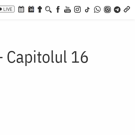
LIVE
09
– Capitolul 16