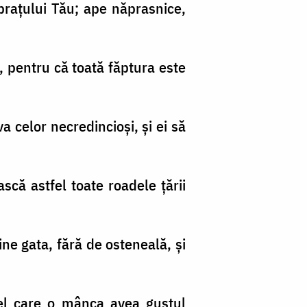
 braţului Tău; ape năprasnice,
e, pentru că toată făptura este
a celor necredincioşi, şi ei să
scă astfel toate roadele ţării
ine gata, fără de osteneală, şi
 cel care o mânca avea gustul