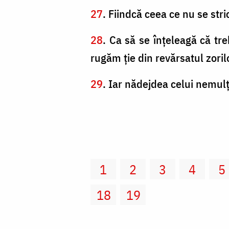
27
. Fiindcă ceea ce nu se str
28
. Ca să se înţeleagă că tr
rugăm ţie din revărsatul zoril
29
. Iar nădejdea celui nemulţ
1
2
3
4
5
18
19