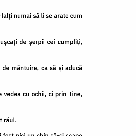
rlalţi numai să li se arate cum
şcaţi de şerpii cei cumpliţi,
n de mântuire, ca să-şi aducă
 vedea cu ochii, ci prin Tine,
t răul.
 fost nici un chip să-şi scape