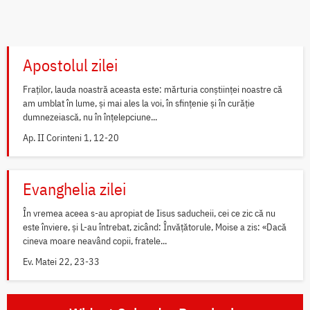
Apostolul zilei
Fraților, lauda noastră aceasta este: mărturia conștiinței noastre că
am umblat în lume, și mai ales la voi, în sfințenie și în curăție
dumnezeiască, nu în înțelepciune...
Ap. II Corinteni 1, 12-20
Evanghelia zilei
În vremea aceea s-au apropiat de Iisus saducheii, cei ce zic că nu
este înviere, și L-au întrebat, zicând: Învățătorule, Moise a zis: «Dacă
cineva moare neavând copii, fratele...
Ev. Matei 22, 23-33