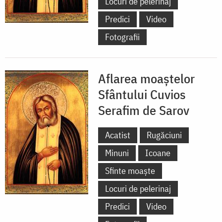
Locuri de pelerinaj
Predici
Video
Fotografii
Aflarea moaștelor
Sfântului Cuvios
Serafim de Sarov
Acatist
Rugăciuni
Minuni
Icoane
Sfinte moaște
Locuri de pelerinaj
Predici
Video