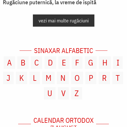
Rugăciune puternică, la vreme de ispită
vezi mai multe rugăciuni
SINAXAR ALFABETIC
A
B
C
D
E
F
G
H
I
J
K
L
M
N
O
P
R
T
U
V
Z
CALENDAR ORTODOX