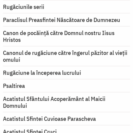
Rugăciunile serii
Paraclisul Preasfintei Născătoare de Dumnezeu
Canon de pocăință către Domnul nostru Iisus
Hristos
Canonul de rugăciune către îngerul păzitor al vieții
omului
Rugăciune la începerea lucrului
Psaltirea
Acatistul Sfântului Acoperământ al Maicii
Domnului
Acatistul Sfintei Cuvioase Parascheva
Acatistul Sfintei Cruci