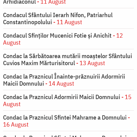
Arhidiaconul
- 11 August
Condacul Sfântului Ierarh Nifon, Patriarhul
Constantinopolului
- 11 August
Condacul Sfinţilor Mucenici Fotie şi Anichit
- 12
August
Condac la Sărbătoarea mutării moaştelor Sfântului
Cuvios Maxim Mărturisitorul
- 13 August
Condac la Praznicul Înainte-prăznuirii Adormirii
Maicii Domnului
- 14 August
Condac la Praznicul Adormirii Maicii Domnului
- 15
August
Condac la Praznicul Sfintei Mahrame a Domnului
-
16 August