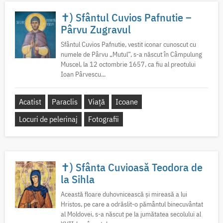
✝) Sfântul Cuvios Pafnutie –
Pârvu Zugravul
Sfântul Cuvios Pafnutie, vestit iconar cunoscut cu
numele de Pârvu „Mutul”, s-a născut în Câmpulung
Muscel, la 12 octombrie 1657, ca fiu al preotului
Ioan Pârvescu...
Acatist
Paraclis
Viață
Icoane
Locuri de pelerinaj
Fotografii
✝) Sfânta Cuvioasă Teodora de
la Sihla
Această floare duhovnicească și mireasă a lui
Hristos, pe care a odrăslit-o pământul binecuvântat
al Moldovei, s-a născut pe la jumătatea secolului al