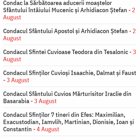
Condac la Sărbătoarea aducerii moaştelor
Sfântului întâiului Mucenic şi Arhidiacon Ştefan
- 2
August
Condacul Sfântului Apostol și Arhidiacon Ștefan
- 2
August
Condacul Sfintei Cuvioase Teodora din Tesalonic
- 3
August
Condacul Sfinţilor Cuvioşi Isaachie, Dalmat şi Faust
- 3 August
Condacul Sfântului Cuvios Mărturisitor Iraclie din
Basarabia
- 3 August
Condacul Sfinţilor 7 tineri din Efes: Maximilian,
Exacustodian, Iamvlih, Martinian, Dionisie, Ioan şi
Constantin
- 4 August