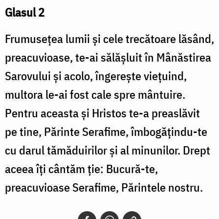
Glasul 2
Frumusețea lumii și cele trecătoare lăsând,
preacuvioase, te-ai sălășluit în Mânăstirea
Sarovului și acolo, îngerește viețuind,
multora le-ai fost cale spre mântuire.
Pentru aceasta și Hristos te-a preaslăvit
pe tine, Părinte Serafime, îmbogățindu-te
cu darul tămăduirilor și al minunilor. Drept
aceea îți cântăm ție: Bucură-te,
preacuvioase Serafime, Părintele nostru.