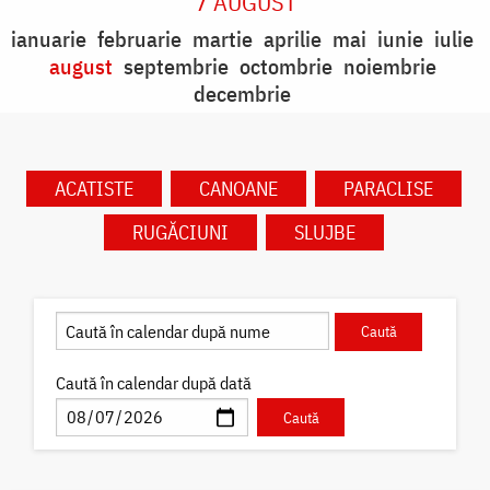
7 AUGUST
ianuarie
februarie
martie
aprilie
mai
iunie
iulie
august
septembrie
octombrie
noiembrie
decembrie
ACATISTE
CANOANE
PARACLISE
RUGĂCIUNI
SLUJBE
Caută în calendar după dată