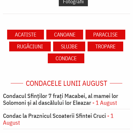
Fotografii
ACATISTE
CANOANE
PARACLISE
RUGĂCIUNI
SLUJBE
TROPARE
CONDACE
CONDACELE LUNII AUGUST
Condacul Sfinţilor 7 fraţi Macabei, al mamei lor
Solomoni şi al dascălului lor Eleazar
- 1 August
Condac la Praznicul Scoaterii Sfintei Cruci
- 1
August