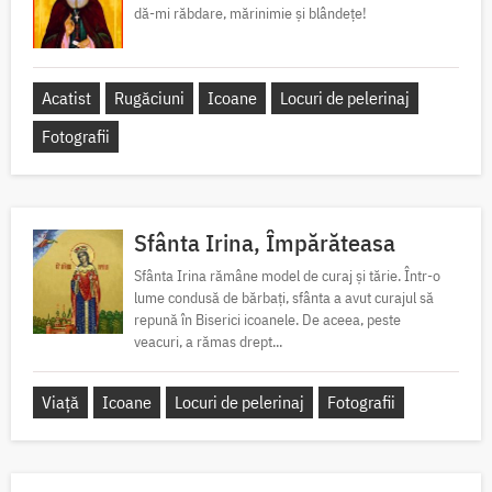
dă-mi răbdare, mărinimie şi blândeţe!
Acatist
Rugăciuni
Icoane
Locuri de pelerinaj
Fotografii
Sfânta Irina, Împărăteasa
Sfânta Irina rămâne model de curaj și tărie. Într-o
lume condusă de bărbați, sfânta a avut curajul să
repună în Biserici icoanele. De aceea, peste
veacuri, a rămas drept...
Viață
Icoane
Locuri de pelerinaj
Fotografii