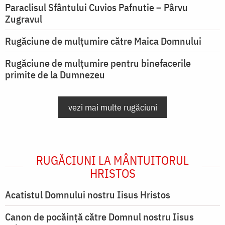
Paraclisul Sfântului Cuvios Pafnutie – Pârvu
Zugravul
Rugăciune de mulţumire către Maica Domnului
Rugăciune de mulțumire pentru binefacerile
primite de la Dumnezeu
vezi mai multe rugăciuni
RUGĂCIUNI LA MÂNTUITORUL
HRISTOS
Acatistul Domnului nostru Iisus Hristos
Canon de pocăință către Domnul nostru Iisus