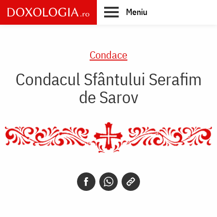
Skip
Meniu
to
main
Main
content
navigation
Condace
Condacul Sfântului Serafim
de Sarov