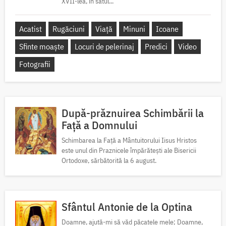
XVII-lea, în satul...
Acatist
Rugăciuni
Viață
Minuni
Icoane
Sfinte moaște
Locuri de pelerinaj
Predici
Video
Fotografii
După-prăznuirea Schimbării la
Față a Domnului
Schimbarea la Față a Mântuitorului Iisus Hristos
este unul din Praznicele împărătești ale Bisericii
Ortodoxe, sărbătorită la 6 august.
Sfântul Antonie de la Optina
Doamne, ajută-mi să văd păcatele mele; Doamne,