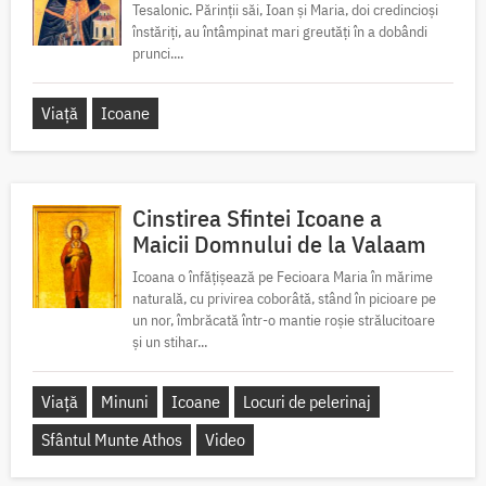
Tesalonic. Părinții săi, Ioan și Maria, doi credincioși
înstăriți, au întâmpinat mari greutăți în a dobândi
prunci....
Viață
Icoane
Cinstirea Sfintei Icoane a
Maicii Domnului de la Valaam
Icoana o înfățișează pe Fecioara Maria în mărime
naturală, cu privirea coborâtă, stând în picioare pe
un nor, îmbrăcată într-o mantie roșie strălucitoare
și un stihar...
Viață
Minuni
Icoane
Locuri de pelerinaj
Sfântul Munte Athos
Video