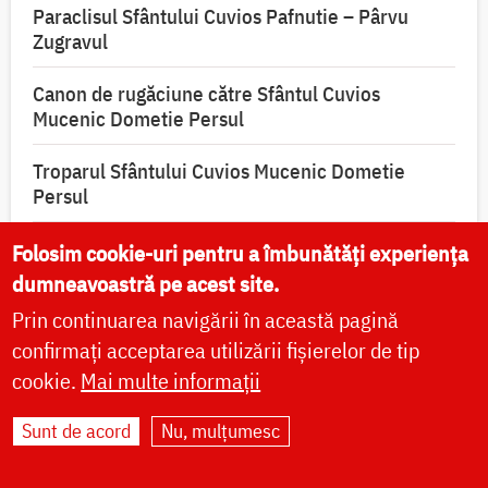
Paraclisul Sfântului Cuvios Pafnutie – Pârvu
Zugravul
Canon de rugăciune către Sfântul Cuvios
Mucenic Dometie Persul
Troparul Sfântului Cuvios Mucenic Dometie
Persul
Troparul Sfintei Cuvioase Teodora de la Sihla
Folosim cookie-uri pentru a îmbunătăți experiența
dumneavoastră pe acest site.
Troparul Sfântului Cuvios Pafnutie – Pârvu
Prin continuarea navigării în această pagină
Zugravul
confirmați acceptarea utilizării fișierelor de tip
Troparul Sfântului Cuvios Pafnutie – Pârvu
cookie.
Mai multe informații
Zugravul
Sunt de acord
Nu, mulțumesc
Condacul Sfântului Cuvios Mucenic Dometie
Persul