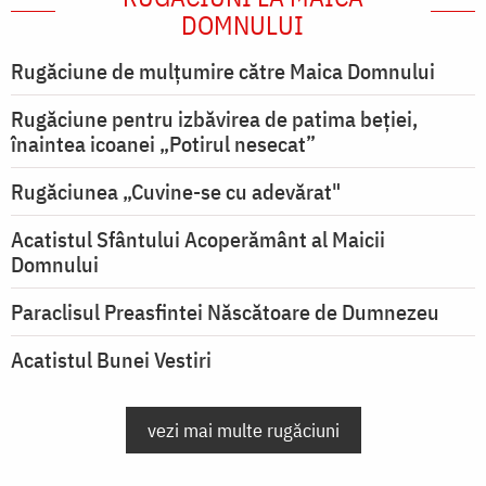
DOMNULUI
Rugăciune de mulţumire către Maica Domnului
Rugăciune pentru izbăvirea de patima beției,
înaintea icoanei „Potirul nesecat”
Rugăciunea „Cuvine-se cu adevărat"
Acatistul Sfântului Acoperământ al Maicii
Domnului
Paraclisul Preasfintei Născătoare de Dumnezeu
Acatistul Bunei Vestiri
vezi mai multe rugăciuni