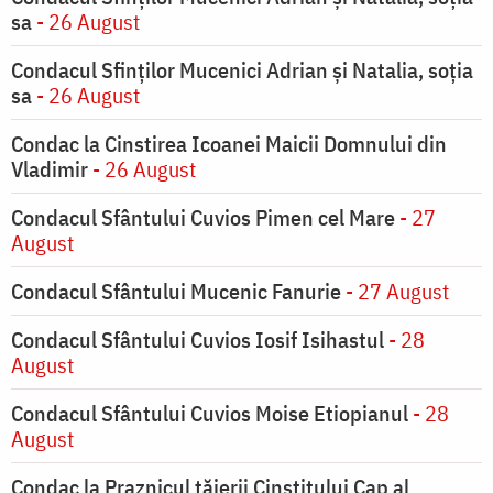
sa
- 26 August
Condacul Sfinţilor Mucenici Adrian şi Natalia, soţia
sa
- 26 August
Condac la Cinstirea Icoanei Maicii Domnului din
Vladimir
- 26 August
Condacul Sfântului Cuvios Pimen cel Mare
- 27
August
Condacul Sfântului Mucenic Fanurie
- 27 August
Condacul Sfântului Cuvios Iosif Isihastul
- 28
August
Condacul Sfântului Cuvios Moise Etiopianul
- 28
August
Condac la Praznicul tăierii Cinstitului Cap al