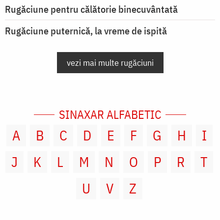
Rugăciune pentru călătorie binecuvântată
Rugăciune puternică, la vreme de ispită
vezi mai multe rugăciuni
SINAXAR ALFABETIC
A
B
C
D
E
F
G
H
I
J
K
L
M
N
O
P
R
T
U
V
Z