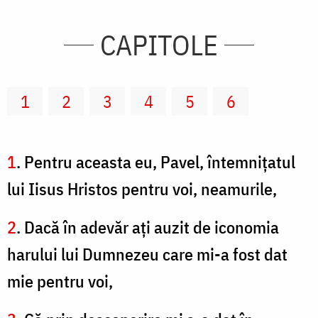
CAPITOLE
1
2
3
4
5
6
1
. Pentru aceasta eu, Pavel, întemniţatul
lui Iisus Hristos pentru voi, neamurile,
2
. Dacă în adevăr aţi auzit de iconomia
harului lui Dumnezeu care mi-a fost dat
mie pentru voi,