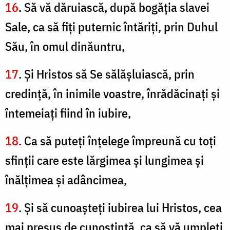
16
. Să vă dăruiască, după bogăţia slavei
Sale, ca să fiţi puternic întăriţi, prin Duhul
Său, în omul dinăuntru,
17
. Şi Hristos să Se sălăşluiască, prin
credinţă, în inimile voastre, înrădăcinaţi şi
întemeiaţi fiind în iubire,
18
. Ca să puteţi înţelege împreună cu toţi
sfinţii care este lărgimea şi lungimea şi
înălţimea şi adâncimea,
19
. Şi să cunoaşteţi iubirea lui Hristos, cea
mai presus de cunoştinţă, ca să vă umpleţi