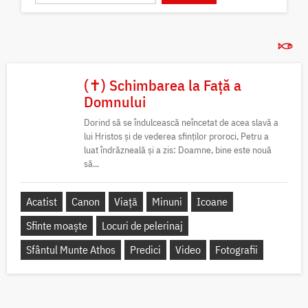
(✝) Schimbarea la Față a
Domnului
Dorind să se îndulcească neîncetat de acea slavă a
lui Hristos și de vederea sfinților proroci, Petru a
luat îndrăzneală și a zis: Doamne, bine este nouă
să...
Acatist
Canon
Viață
Minuni
Icoane
Sfinte moaște
Locuri de pelerinaj
Sfântul Munte Athos
Predici
Video
Fotografii