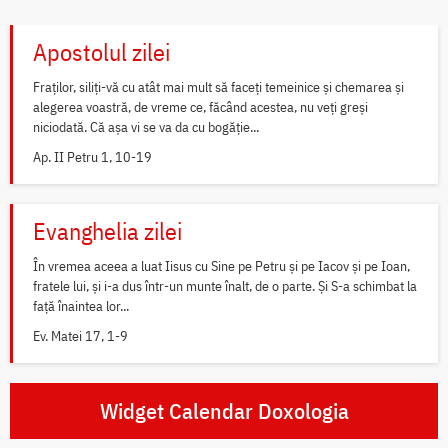
Apostolul zilei
Fraților, siliți-vă cu atât mai mult să faceți temeinice și chemarea și
alegerea voastră, de vreme ce, făcând acestea, nu veți greși
niciodată. Că așa vi se va da cu bogăție...
Ap. II Petru 1, 10-19
Evanghelia zilei
În vremea aceea a luat Iisus cu Sine pe Petru și pe Iacov și pe Ioan,
fratele lui, și i-a dus într-un munte înalt, de o parte. Și S-a schimbat la
față înaintea lor...
Ev. Matei 17, 1-9
Widget Calendar Doxologia