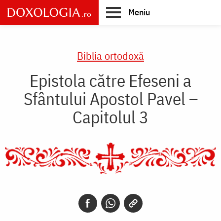
Skip
Meniu
to
main
Main
content
navigation
Biblia ortodoxă
Epistola către Efeseni a
Sfântului Apostol Pavel –
Capitolul 3