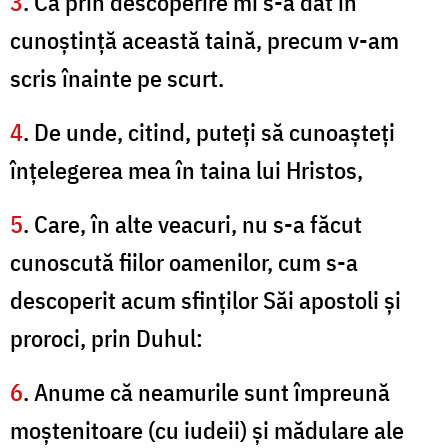
3
. Că prin descoperire mi s-a dat în
cunoştinţă această taină, precum v-am
scris înainte pe scurt.
4
. De unde, citind, puteţi să cunoaşteţi
înţelegerea mea în taina lui Hristos,
5
. Care, în alte veacuri, nu s-a făcut
cunoscută fiilor oamenilor, cum s-a
descoperit acum sfinţilor Săi apostoli şi
proroci, prin Duhul:
6
. Anume că neamurile sunt împreună
moştenitoare (cu iudeii) şi mădulare ale