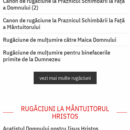
Canon de rugăciune la Praznicul Schimbării la Faţă
a Domnului (2)
Canon de rugăciune la Praznicul Schimbării la Față
a Mântuitorului
Rugăciune de mulţumire către Maica Domnului
Rugăciune de mulțumire pentru binefacerile
primite de la Dumnezeu
vezi mai multe rugăciuni
RUGĂCIUNI LA MÂNTUITORUL
HRISTOS
Acatistul Domnului nostru Iisus Hristos