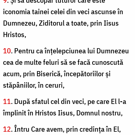
9
. Şi să descopăr tuturor care este
iconomia tainei celei din veci ascunse în
Dumnezeu, Ziditorul a toate, prin Iisus
Hristos,
10
. Pentru ca înţelepciunea lui Dumnezeu
cea de multe feluri să se facă cunoscută
acum, prin Biserică, începătoriilor şi
stăpâniilor, în ceruri,
11
. După sfatul cel din veci, pe care El l-a
împlinit în Hristos Iisus, Domnul nostru,
12
. Întru Care avem, prin credinţa în El,