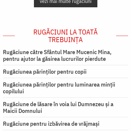
vezi mai multe rugăciuni
RUGĂCIUNI LA TOATĂ
TREBUINȚA
Rugăciune către Sfântul Mare Mucenic Mina,
pentru ajutor la găsirea lucrurilor pierdute
Rugăciunea părinților pentru copii
Rugăciunea părinților pentru luminarea minţii
copilului
Rugăciune de lăsare în voia lui Dumnezeu şi a
Maicii Domnului
Rugăciune pentru izbăvirea de vrăjmași