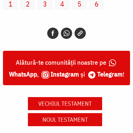
1
2
3
4
5
6
Alătură-te comunității noastre pe
WhatsApp
,
Instagram
și
Telegram
!
VECHIUL TESTAMENT
NOUL TESTAMENT