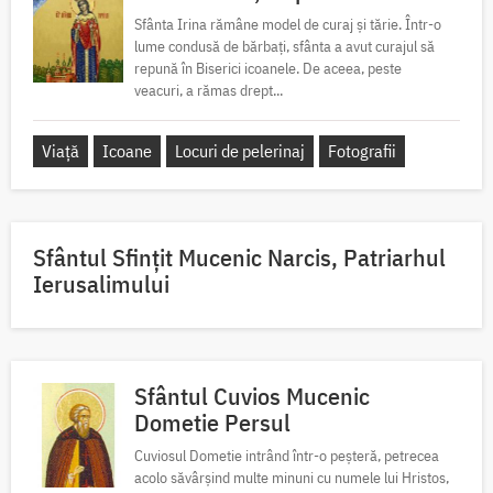
Sfânta Irina rămâne model de curaj și tărie. Într-o
lume condusă de bărbați, sfânta a avut curajul să
repună în Biserici icoanele. De aceea, peste
veacuri, a rămas drept...
Viață
Icoane
Locuri de pelerinaj
Fotografii
Sfântul Sfinţit Mucenic Narcis, Patriarhul
Ierusalimului
Sfântul Cuvios Mucenic
Dometie Persul
Cuviosul Dometie intrând într-o peșteră, petrecea
acolo săvârșind multe minuni cu numele lui Hristos,