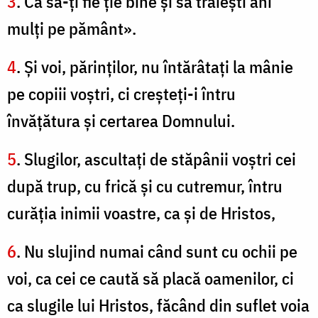
3
. Ca să-ţi fie ţie bine şi să trăieşti ani
mulţi pe pământ».
4
. Şi voi, părinţilor, nu întărâtaţi la mânie
pe copiii voştri, ci creşteţi-i întru
învăţătura şi certarea Domnului.
5
. Slugilor, ascultaţi de stăpânii voştri cei
după trup, cu frică şi cu cutremur, întru
curăţia inimii voastre, ca şi de Hristos,
6
. Nu slujind numai când sunt cu ochii pe
voi, ca cei ce caută să placă oamenilor, ci
ca slugile lui Hristos, făcând din suflet voia