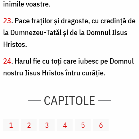
inimile voastre.
23
. Pace fraţilor şi dragoste, cu credinţă de
la Dumnezeu-Tatăl şi de la Domnul Iisus
Hristos.
24
. Harul fie cu toţi care iubesc pe Domnul
nostru Iisus Hristos întru curăţie.
CAPITOLE
1
2
3
4
5
6