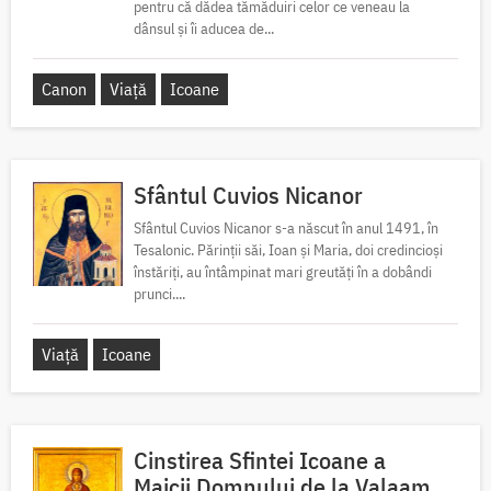
pentru că dădea tămăduiri celor ce veneau la
dânsul și îi aducea de...
Canon
Viață
Icoane
Sfântul Cuvios Nicanor
Sfântul Cuvios Nicanor s-a născut în anul 1491, în
Tesalonic. Părinții săi, Ioan și Maria, doi credincioși
înstăriți, au întâmpinat mari greutăți în a dobândi
prunci....
Viață
Icoane
Cinstirea Sfintei Icoane a
Maicii Domnului de la Valaam