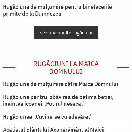
Rugăciune de mulțumire pentru binefacerile
primite de la Dumnezeu
vezi mai multe rugăciuni
RUGĂCIUNI LA MAICA
DOMNULUI
Rugăciune de mulţumire către Maica Domnului
Rugăciune pentru izbăvirea de patima beției,
înaintea icoanei „Potirul nesecat”
Rugăciunea „Cuvine-se cu adevărat"
Acatistul Sfântului Acoperământ al Maicii