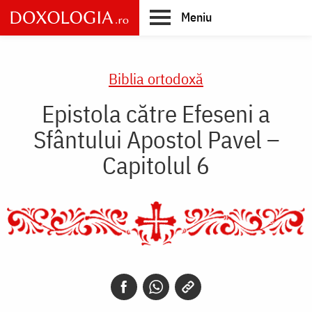
Skip
Meniu
to
main
Main
content
navigation
Biblia ortodoxă
Epistola către Efeseni a
Sfântului Apostol Pavel –
Capitolul 6