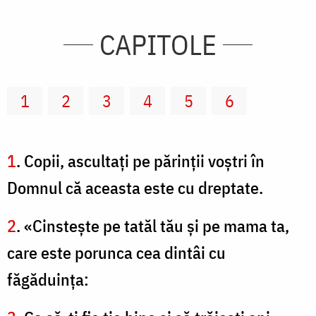
CAPITOLE
1
2
3
4
5
6
1
. Copii, ascultaţi pe părinţii voştri în
Domnul că aceasta este cu dreptate.
2
. «Cinsteşte pe tatăl tău şi pe mama ta,
care este porunca cea dintâi cu
făgăduinţa: