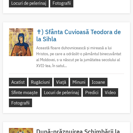
Locuri de pelerinaj
Fotografii
✝) Sfânta Cuvioasă Teodora de
la Sihla
Această floare duhovnicească și mireasă a lui
Hristos, pe care a odrăslit-o pământul binecuvântat
al Moldovei, s-a născut pe la jumătatea secolului al
XVII-lea, în satul...
Acatist
Rugăciuni
Viață
Minuni
Icoane
Sfinte moaște
Locuri de pelerinaj
Predici
Video
Fotografii
După-prăznuirea Schimbării la