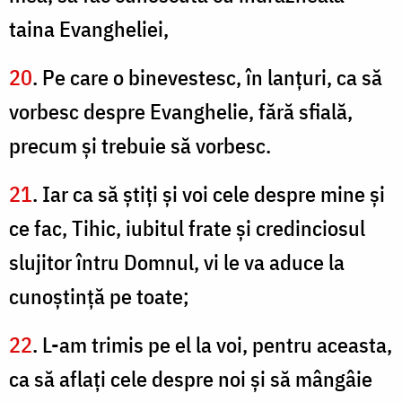
taina Evangheliei,
20
. Pe care o binevestesc, în lanţuri, ca să
vorbesc despre Evanghelie, fără sfială,
precum şi trebuie să vorbesc.
21
. Iar ca să ştiţi şi voi cele despre mine şi
ce fac, Tihic, iubitul frate şi credinciosul
slujitor întru Domnul, vi le va aduce la
cunoştinţă pe toate;
22
. L-am trimis pe el la voi, pentru aceasta,
ca să aflaţi cele despre noi şi să mângâie