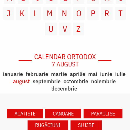
J
K
L
M
N
O
P
R
T
U
V
Z
CALENDAR ORTODOX
7 AUGUST
ianuarie
februarie
martie
aprilie
mai
iunie
iulie
august
septembrie
octombrie
noiembrie
decembrie
ACATISTE
CANOANE
PARACLISE
RUGĂCIUNI
SLUJBE