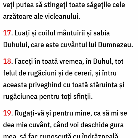
veţi putea să stingeţi toate săgeţile cele
arzătoare ale vicleanului.
17
. Luaţi şi coiful mântuirii şi sabia
Duhului, care este cuvântul lui Dumnezeu.
18
. Faceţi în toată vremea, în Duhul, tot
felul de rugăciuni şi de cereri, şi întru
aceasta priveghind cu toată stăruinţa şi
rugăciunea pentru toţi sfinţii.
19
. Rugaţi-vă şi pentru mine, ca să mi se
dea mie cuvânt, când voi deschide gura
mea, să fac cunoscută cu îndrăzneală