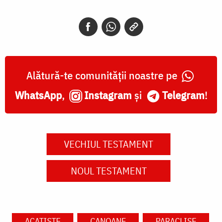
Alătură-te comunității noastre pe
WhatsApp
,
Instagram
și
Telegram
!
VECHIUL TESTAMENT
NOUL TESTAMENT
ACATISTE
CANOANE
PARACLISE