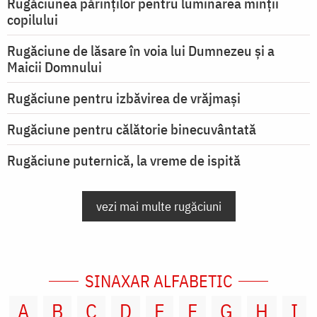
Rugăciunea părinților pentru luminarea minţii
copilului
Rugăciune de lăsare în voia lui Dumnezeu şi a
Maicii Domnului
Rugăciune pentru izbăvirea de vrăjmași
Rugăciune pentru călătorie binecuvântată
Rugăciune puternică, la vreme de ispită
vezi mai multe rugăciuni
SINAXAR ALFABETIC
A
B
C
D
E
F
G
H
I