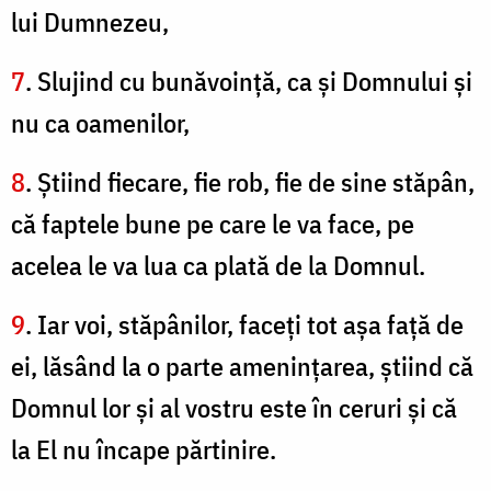
lui Dumnezeu,
7
. Slujind cu bunăvoinţă, ca şi Domnului şi
nu ca oamenilor,
8
. Ştiind fiecare, fie rob, fie de sine stăpân,
că faptele bune pe care le va face, pe
acelea le va lua ca plată de la Domnul.
9
. Iar voi, stăpânilor, faceţi tot aşa faţă de
ei, lăsând la o parte ameninţarea, ştiind că
Domnul lor şi al vostru este în ceruri şi că
la El nu încape părtinire.