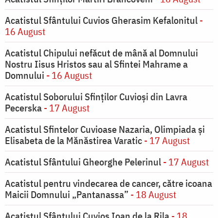
Acatistul Sfântului Cuvios Gherasim Kefalonitul
-
16 August
Acatistul Chipului nefăcut de mână al Domnului
Nostru Iisus Hristos sau al Sfintei Mahrame a
Domnului
- 16 August
Acatistul Soborului Sfinților Cuvioși din Lavra
Pecerska
- 17 August
Acatistul Sfintelor Cuvioase Nazaria, Olimpiada și
Elisabeta de la Mănăstirea Varatic
- 17 August
Acatistul Sfântului Gheorghe Pelerinul
- 17 August
Acatistul pentru vindecarea de cancer, către icoana
Maicii Domnului „Pantanassa”
- 18 August
Acatistul Sfântului Cuvios Ioan de la Rila
- 18