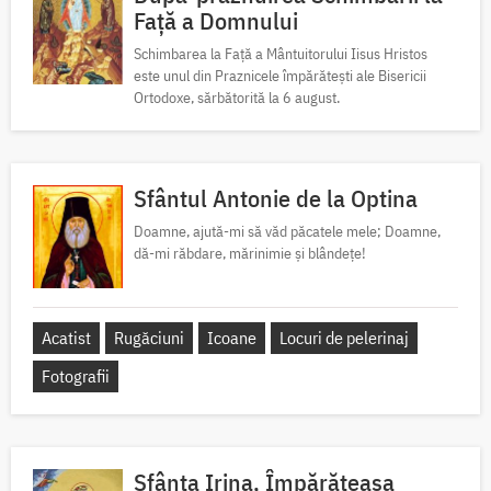
Față a Domnului
Schimbarea la Față a Mântuitorului Iisus Hristos
este unul din Praznicele împărătești ale Bisericii
Ortodoxe, sărbătorită la 6 august.
Sfântul Antonie de la Optina
Doamne, ajută-mi să văd păcatele mele; Doamne,
dă-mi răbdare, mărinimie şi blândeţe!
Acatist
Rugăciuni
Icoane
Locuri de pelerinaj
Fotografii
Sfânta Irina, Împărăteasa