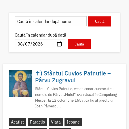
Caută în calendar după dată
✝) Sfântul Cuvios Pafnutie –
Pârvu Zugravul
Sfântul Cuvios Pafnutie, vestit iconar cunoscut cu
numele de Pârvu „Mutul”, s-a născut în Câmpulung
Muscel, la 12 octombrie 1657, ca fiu al preotului
Ioan Pârvescu...
Acatist
Paraclis
Viață
Icoane