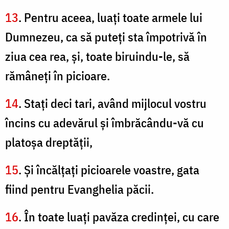
13
. Pentru aceea, luaţi toate armele lui
Dumnezeu, ca să puteţi sta împotrivă în
ziua cea rea, şi, toate biruindu-le, să
rămâneţi în picioare.
14
. Staţi deci tari, având mijlocul vostru
încins cu adevărul şi îmbrăcându-vă cu
platoşa dreptăţii,
15
. Şi încălţaţi picioarele voastre, gata
fiind pentru Evanghelia păcii.
16
. În toate luaţi pavăza credinţei, cu care