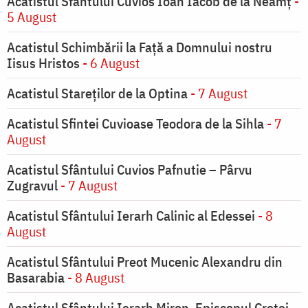
Acatistul Sfântului Cuvios Ioan Iacob de la Neamț
-
5 August
Acatistul Schimbării la Faţă a Domnului nostru
Iisus Hristos
- 6 August
Acatistul Stareţilor de la Optina
- 7 August
Acatistul Sfintei Cuvioase Teodora de la Sihla
- 7
August
Acatistul Sfântului Cuvios Pafnutie – Pârvu
Zugravul
- 7 August
Acatistul Sfântului Ierarh Calinic al Edessei
- 8
August
Acatistul Sfântului Preot Mucenic Alexandru din
Basarabia
- 8 August
Acatistul Sfântului Ierarh Miron, Episcopul Cretei
-