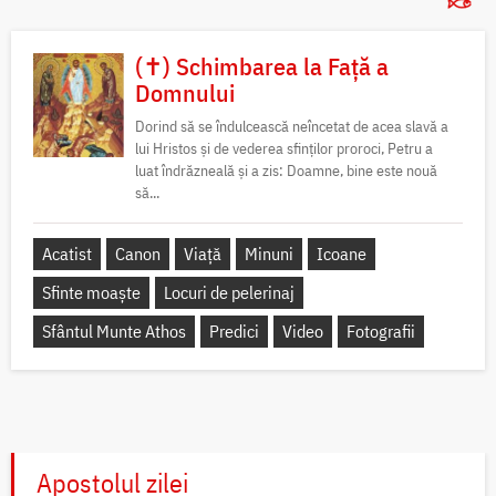
(✝) Schimbarea la Față a
Domnului
Dorind să se îndulcească neîncetat de acea slavă a
lui Hristos și de vederea sfinților proroci, Petru a
luat îndrăzneală și a zis: Doamne, bine este nouă
să...
Acatist
Canon
Viață
Minuni
Icoane
Sfinte moaște
Locuri de pelerinaj
Sfântul Munte Athos
Predici
Video
Fotografii
Apostolul zilei