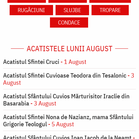
RUGĂCIUNI
SLUJBE
TROPARE
CONDACE
ACATISTELE LUNII AUGUST
Acatistul Sfintei Cruci
- 1 August
Acatistul Sfintei Cuvioase Teodora din Tesalonic
- 3
August
Acatistul Sfântului Cuvios Mărturisitor Iraclie din
Basarabia
- 3 August
Acatistul Sfintei Nona de Nazianz, mama Sfântului
Grigorie Teologul
- 5 August
Acatistul Sfântului Cuvios Ioan Iacob de la Neamț
-