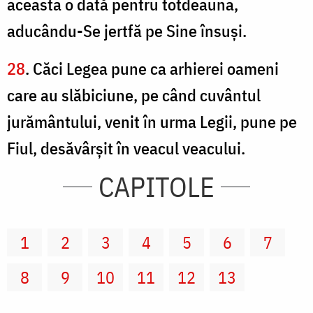
aceasta o dată pentru totdeauna,
aducându-Se jertfă pe Sine însuşi.
28
. Căci Legea pune ca arhierei oameni
care au slăbiciune, pe când cuvântul
jurământului, venit în urma Legii, pune pe
Fiul, desăvârşit în veacul veacului.
CAPITOLE
1
2
3
4
5
6
7
8
9
10
11
12
13