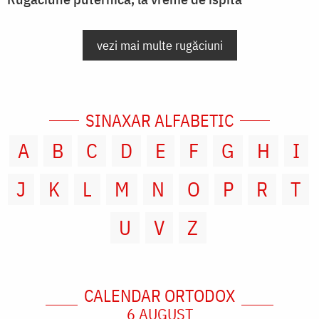
vezi mai multe rugăciuni
SINAXAR ALFABETIC
A
B
C
D
E
F
G
H
I
J
K
L
M
N
O
P
R
T
U
V
Z
CALENDAR ORTODOX
6 AUGUST