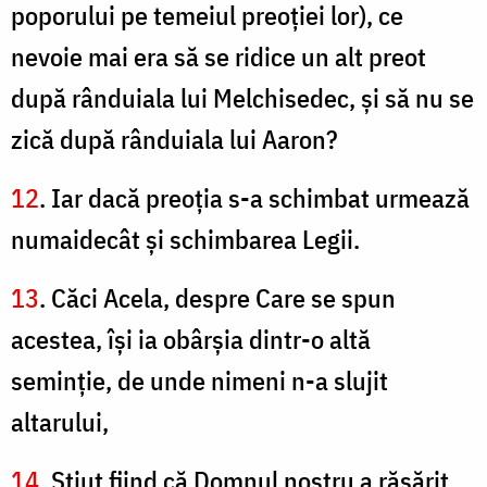
poporului pe temeiul preoţiei lor), ce
nevoie mai era să se ridice un alt preot
după rânduiala lui Melchisedec, şi să nu se
zică după rânduiala lui Aaron?
12
. Iar dacă preoţia s-a schimbat urmează
numaidecât şi schimbarea Legii.
13
. Căci Acela, despre Care se spun
acestea, îşi ia obârşia dintr-o altă
seminţie, de unde nimeni n-a slujit
altarului,
14
. Ştiut fiind că Domnul nostru a răsărit