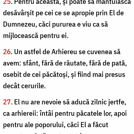
25
. Pentru aceasta, şi poate să mântuiască
desăvârşit pe cei ce se apropie prin El de
Dumnezeu, căci pururea e viu ca să
mijlocească pentru ei.
26
. Un astfel de Arhiereu se cuvenea să
avem: sfânt, fără de răutate, fără de pată,
osebit de cei păcătoşi, şi fiind mai presus
decât cerurile.
27
. El nu are nevoie să aducă zilnic jertfe,
ca arhiereii: întâi pentru păcatele lor, apoi
pentru ale poporului, căci El a făcut