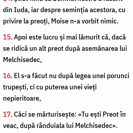
din Iuda, iar despre seminţia acestora, cu
privire la preoţi, Moise n-a vorbit nimic.
15
. Apoi este lucru şi mai lămurit că, dacă
se ridică un alt preot după asemănarea lui
Melchisedec,
16
. El s-a făcut nu după legea unei porunci
trupeşti, ci cu puterea unei vieţi
nepieritoare,
17
. Căci se mărturiseşte: «Tu eşti Preot în
veac, după rânduiala lui Melchisedec».