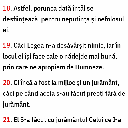
18
. Astfel, porunca dată întâi se
desfiinţează, pentru neputinţa şi nefolosul
ei;
19
. Căci Legea n-a desăvârşit nimic, iar în
locul ei îşi face cale o nădejde mai bună,
prin care ne apropiem de Dumnezeu.
20
. Ci încă a fost la mijloc şi un jurământ,
căci pe când aceia s-au făcut preoţi fără de
jurământ,
21
. El S-a făcut cu jurământul Celui ce I-a