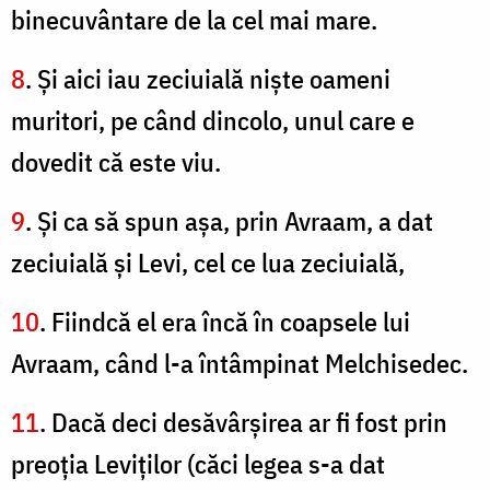
binecuvântare de la cel mai mare.
8
. Şi aici iau zeciuială nişte oameni
muritori, pe când dincolo, unul care e
dovedit că este viu.
9
. Şi ca să spun aşa, prin Avraam, a dat
zeciuială şi Levi, cel ce lua zeciuială,
10
. Fiindcă el era încă în coapsele lui
Avraam, când l-a întâmpinat Melchisedec.
11
. Dacă deci desăvârşirea ar fi fost prin
preoţia Leviţilor (căci legea s-a dat