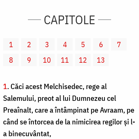
CAPITOLE
1
2
3
4
5
6
7
8
9
10
11
12
13
1
. Căci acest Melchisedec, rege al
Salemului, preot al lui Dumnezeu cel
Preaînalt, care a întâmpinat pe Avraam, pe
când se întorcea de la nimicirea regilor şi l-
a binecuvântat,