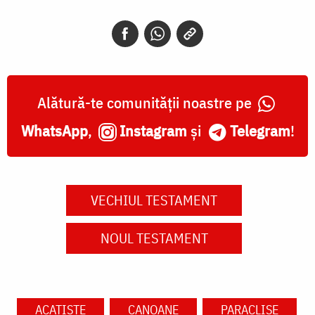
Alătură-te comunității noastre pe
WhatsApp
,
Instagram
și
Telegram
!
VECHIUL TESTAMENT
NOUL TESTAMENT
ACATISTE
CANOANE
PARACLISE