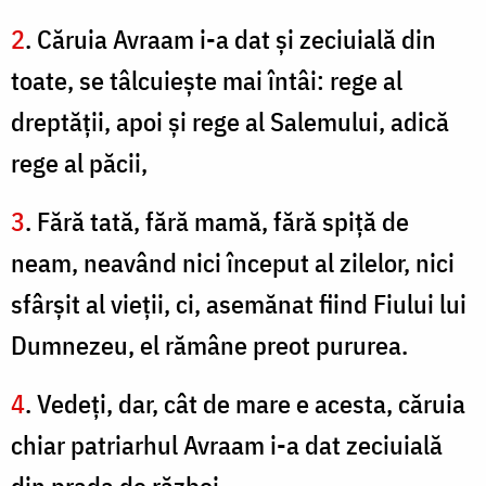
2
. Căruia Avraam i-a dat şi zeciuială din
toate, se tâlcuieşte mai întâi: rege al
dreptăţii, apoi şi rege al Salemului, adică
rege al păcii,
3
. Fără tată, fără mamă, fără spiţă de
neam, neavând nici început al zilelor, nici
sfârşit al vieţii, ci, asemănat fiind Fiului lui
Dumnezeu, el rămâne preot pururea.
4
. Vedeţi, dar, cât de mare e acesta, căruia
chiar patriarhul Avraam i-a dat zeciuială