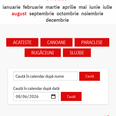
ianuarie
februarie
martie
aprilie
mai
iunie
iulie
august
septembrie
octombrie
noiembrie
decembrie
ACATISTE
CANOANE
PARACLISE
RUGĂCIUNI
SLUJBE
Caută în calendar după dată