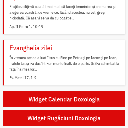
Fraților, siliți-vă cu atât mai mult să faceți temeinice și chemarea și
alegerea voastră, de vreme ce, făcând acestea, nu veți greși
niciodată. Că așa vi se va da cu bogăție...
Ap. II Petru 1, 10-19
Evanghelia zilei
În vremea aceea a luat Iisus cu Sine pe Petru și pe Iacov și pe Ioan,
fratele lui, și i-a dus într-un munte înalt, de o parte. Și S-a schimbat la
față înaintea lor...
Ev. Matei 17, 1-9
Widget Calendar Doxologia
Widget Rugăciuni Doxologia