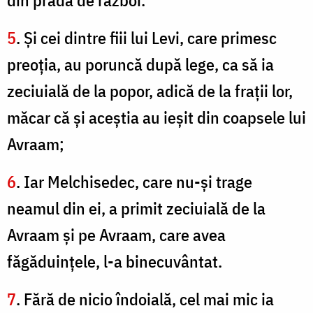
din prada de război.
5
. Şi cei dintre fiii lui Levi, care primesc
preoţia, au poruncă după lege, ca să ia
zeciuială de la popor, adică de la fraţii lor,
măcar că şi aceştia au ieşit din coapsele lui
Avraam;
6
. Iar Melchisedec, care nu-şi trage
neamul din ei, a primit zeciuială de la
Avraam şi pe Avraam, care avea
făgăduinţele, l-a binecuvântat.
7
. Fără de nicio îndoială, cel mai mic ia