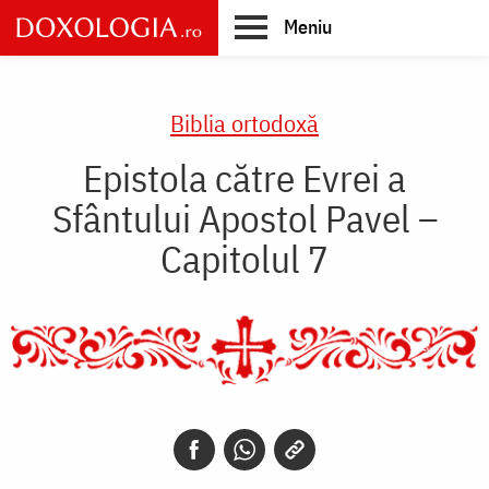
Skip
Meniu
to
main
Main
content
navigation
Biblia ortodoxă
Epistola către Evrei a
Sfântului Apostol Pavel –
Capitolul 7