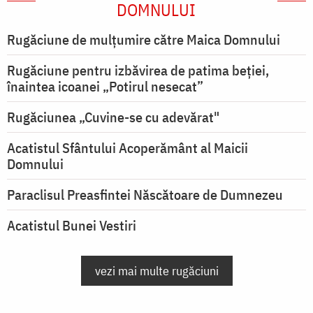
DOMNULUI
Rugăciune de mulţumire către Maica Domnului
Rugăciune pentru izbăvirea de patima beției,
înaintea icoanei „Potirul nesecat”
Rugăciunea „Cuvine-se cu adevărat"
Acatistul Sfântului Acoperământ al Maicii
Domnului
Paraclisul Preasfintei Născătoare de Dumnezeu
Acatistul Bunei Vestiri
vezi mai multe rugăciuni