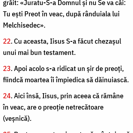
grăit: «Juratu-S-a Domnul şi nu Se va căi:
Tu eşti Preot în veac, după rânduiala lui
Melchisedec».
22
. Cu aceasta, Iisus S-a făcut chezaşul
unui mai bun testament.
23
. Apoi acolo s-a ridicat un şir de preoţi,
fiindcă moartea îi împiedica să dăinuiască.
24
. Aici însă, Iisus, prin aceea că rămâne
în veac, are o preoţie netrecătoare
(veşnică).