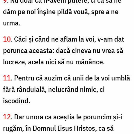
9
. Nu doar că n-avem putere, ci ca să ne
dăm pe noi înşine pildă vouă, spre a ne
urma.
10
. Căci şi când ne aflam la voi, v-am dat
porunca aceasta: dacă cineva nu vrea să
lucreze, acela nici să nu mănânce.
11
. Pentru că auzim că unii de la voi umblă
fără rânduială, nelucrând nimic, ci
iscodind.
12
. Dar unora ca aceştia le poruncim şi-i
rugăm, în Domnul Iisus Hristos, ca să