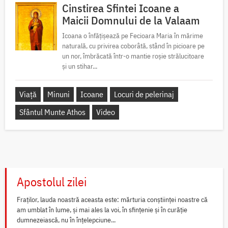
Cinstirea Sfintei Icoane a
Maicii Domnului de la Valaam
Icoana o înfățișează pe Fecioara Maria în mărime
naturală, cu privirea coborâtă, stând în picioare pe
un nor, îmbrăcată într-o mantie roșie strălucitoare
și un stihar...
Viață
Minuni
Icoane
Locuri de pelerinaj
Sfântul Munte Athos
Video
Apostolul zilei
Fraților, lauda noastră aceasta este: mărturia conștiinței noastre că
am umblat în lume, și mai ales la voi, în sfințenie și în curăție
dumnezeiască, nu în înțelepciune...