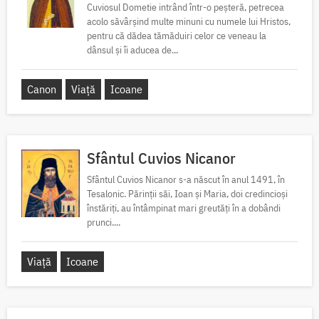
Cuviosul Dometie intrând într-o peșteră, petrecea
acolo săvârșind multe minuni cu numele lui Hristos,
pentru că dădea tămăduiri celor ce veneau la
dânsul și îi aducea de...
Canon
Viață
Icoane
Sfântul Cuvios Nicanor
Sfântul Cuvios Nicanor s-a născut în anul 1491, în
Tesalonic. Părinții săi, Ioan și Maria, doi credincioși
înstăriți, au întâmpinat mari greutăți în a dobândi
prunci....
Viață
Icoane