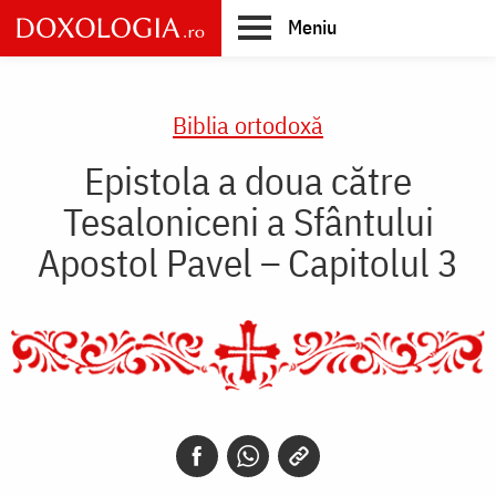
Skip
Meniu
to
main
Main
content
navigation
Biblia ortodoxă
Epistola a doua către
Tesaloniceni a Sfântului
Apostol Pavel – Capitolul 3