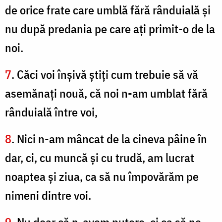
de orice frate care umblă fără rânduială şi
nu după predania pe care aţi primit-o de la
noi.
7
. Căci voi înşivă ştiţi cum trebuie să vă
asemănaţi nouă, că noi n-am umblat fără
rânduială între voi,
8
. Nici n-am mâncat de la cineva pâine în
dar, ci, cu muncă şi cu trudă, am lucrat
noaptea şi ziua, ca să nu împovărăm pe
nimeni dintre voi.