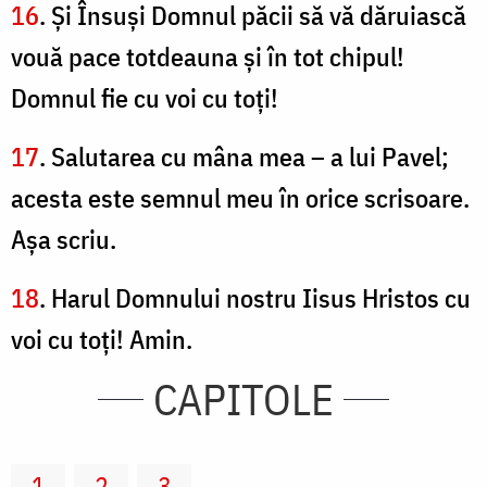
16
. Şi Însuşi Domnul păcii să vă dăruiască
vouă pace totdeauna şi în tot chipul!
Domnul fie cu voi cu toţi!
17
. Salutarea cu mâna mea – a lui Pavel;
acesta este semnul meu în orice scrisoare.
Aşa scriu.
18
. Harul Domnului nostru Iisus Hristos cu
voi cu toţi! Amin.
CAPITOLE
1
2
3