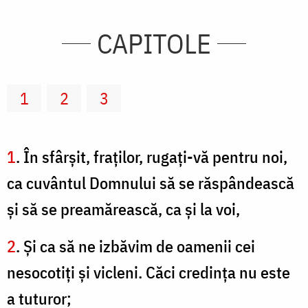
CAPITOLE
1
2
3
1
. În sfârşit, fraţilor, rugaţi-vă pentru noi,
ca cuvântul Domnului să se răspândească
şi să se preamărească, ca şi la voi,
2
. Şi ca să ne izbăvim de oamenii cei
nesocotiţi şi vicleni. Căci credinţa nu este
a tuturor;