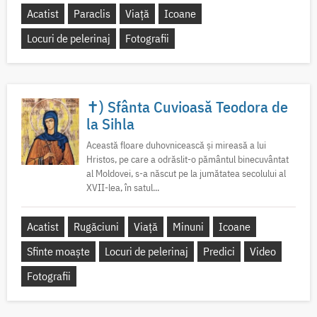
Acatist
Paraclis
Viață
Icoane
Locuri de pelerinaj
Fotografii
✝) Sfânta Cuvioasă Teodora de
la Sihla
Această floare duhovnicească și mireasă a lui
Hristos, pe care a odrăslit-o pământul binecuvântat
al Moldovei, s-a născut pe la jumătatea secolului al
XVII-lea, în satul...
Acatist
Rugăciuni
Viață
Minuni
Icoane
Sfinte moaște
Locuri de pelerinaj
Predici
Video
Fotografii