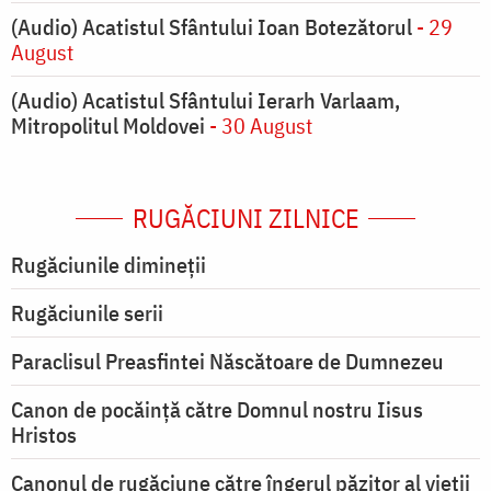
(Audio) Acatistul Sfântului Ioan Botezătorul
- 29
August
(Audio) Acatistul Sfântului Ierarh Varlaam,
Mitropolitul Moldovei
- 30 August
RUGĂCIUNI ZILNICE
Rugăciunile dimineții
Rugăciunile serii
Paraclisul Preasfintei Născătoare de Dumnezeu
Canon de pocăință către Domnul nostru Iisus
Hristos
Canonul de rugăciune către îngerul păzitor al vieții