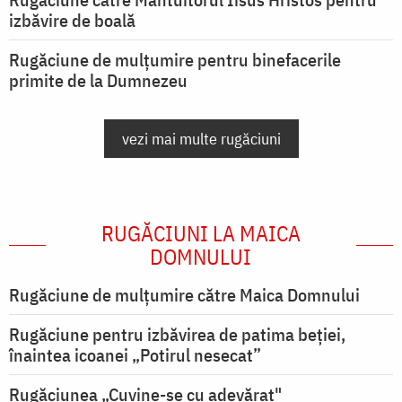
izbăvire de boală
Rugăciune de mulțumire pentru binefacerile
primite de la Dumnezeu
vezi mai multe rugăciuni
RUGĂCIUNI LA MAICA
DOMNULUI
Rugăciune de mulţumire către Maica Domnului
Rugăciune pentru izbăvirea de patima beției,
înaintea icoanei „Potirul nesecat”
Rugăciunea „Cuvine-se cu adevărat"