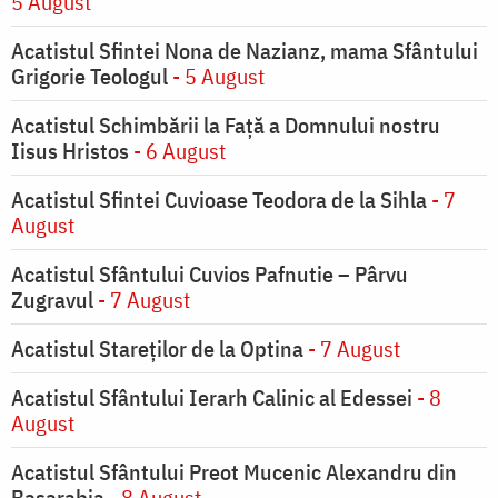
5 August
Acatistul Sfintei Nona de Nazianz, mama Sfântului
Grigorie Teologul
- 5 August
Acatistul Schimbării la Faţă a Domnului nostru
Iisus Hristos
- 6 August
Acatistul Sfintei Cuvioase Teodora de la Sihla
- 7
August
Acatistul Sfântului Cuvios Pafnutie – Pârvu
Zugravul
- 7 August
Acatistul Stareţilor de la Optina
- 7 August
Acatistul Sfântului Ierarh Calinic al Edessei
- 8
August
Acatistul Sfântului Preot Mucenic Alexandru din
Basarabia
- 8 August