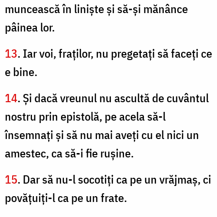
muncească în linişte şi să-şi mănânce
pâinea lor.
13
. Iar voi, fraţilor, nu pregetaţi să faceţi ce
e bine.
14
. Şi dacă vreunul nu ascultă de cuvântul
nostru prin epistolă, pe acela să-l
însemnaţi şi să nu mai aveţi cu el nici un
amestec, ca să-i fie ruşine.
15
. Dar să nu-l socotiţi ca pe un vrăjmaş, ci
povăţuiţi-l ca pe un frate.