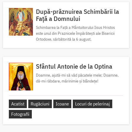
După-prăznuirea Schimbării la
Față a Domnului
Schimbarea la Față a Mântuitorului Iisus Hristos
este unul din Praznicele împărătești ale Bisericii
Ortodoxe, sărbătorită la 6 august.
Sfântul Antonie de la Optina
Doamne, ajută-mi să văd păcatele mele; Doamne,
dă-mi răbdare, mărinimie şi blândeţe!
Acatist
Rugăciuni
Icoane
Locuri de pelerinaj
Fotografii