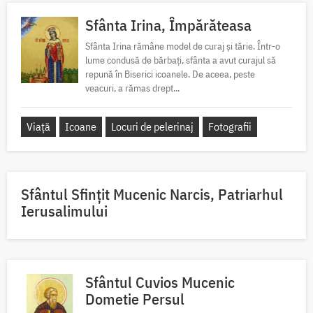
Sfânta Irina, Împărăteasa
Sfânta Irina rămâne model de curaj și tărie. Într-o
lume condusă de bărbați, sfânta a avut curajul să
repună în Biserici icoanele. De aceea, peste
veacuri, a rămas drept...
Viață
Icoane
Locuri de pelerinaj
Fotografii
Sfântul Sfinţit Mucenic Narcis, Patriarhul
Ierusalimului
Sfântul Cuvios Mucenic
Dometie Persul