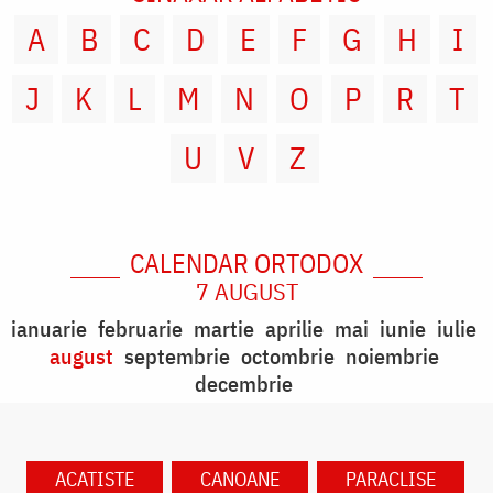
A
B
C
D
E
F
G
H
I
J
K
L
M
N
O
P
R
T
U
V
Z
CALENDAR ORTODOX
7 AUGUST
ianuarie
februarie
martie
aprilie
mai
iunie
iulie
august
septembrie
octombrie
noiembrie
decembrie
ACATISTE
CANOANE
PARACLISE