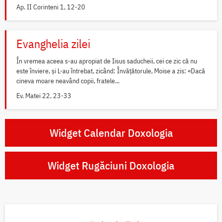
Ap. II Corinteni 1, 12-20
Evanghelia zilei
În vremea aceea s-au apropiat de Iisus saducheii, cei ce zic că nu
este înviere, și L-au întrebat, zicând: Învățătorule, Moise a zis: «Dacă
cineva moare neavând copii, fratele...
Ev. Matei 22, 23-33
Widget Calendar Doxologia
Widget Rugăciuni Doxologia