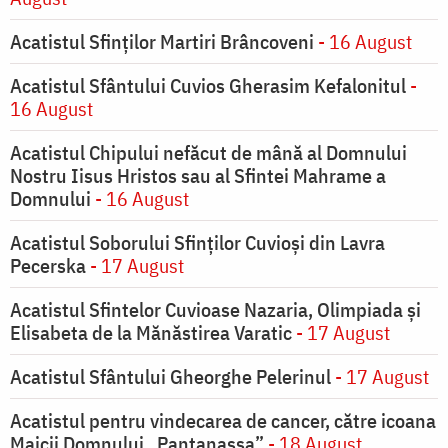
Acatistul Sfinților Martiri Brâncoveni
- 16 August
Acatistul Sfântului Cuvios Gherasim Kefalonitul
-
16 August
Acatistul Chipului nefăcut de mână al Domnului
Nostru Iisus Hristos sau al Sfintei Mahrame a
Domnului
- 16 August
Acatistul Soborului Sfinților Cuvioși din Lavra
Pecerska
- 17 August
Acatistul Sfintelor Cuvioase Nazaria, Olimpiada și
Elisabeta de la Mănăstirea Varatic
- 17 August
Acatistul Sfântului Gheorghe Pelerinul
- 17 August
Acatistul pentru vindecarea de cancer, către icoana
Maicii Domnului „Pantanassa”
- 18 August