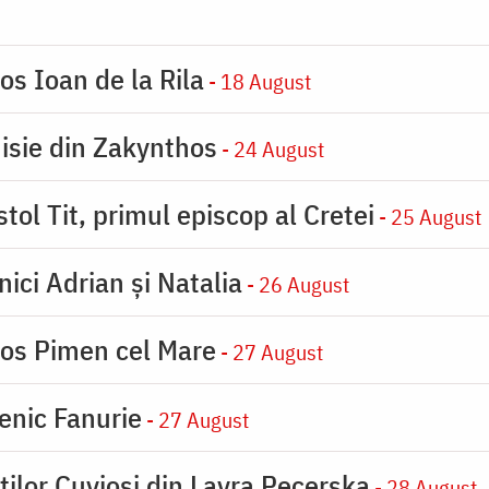
os Ioan de la Rila
- 18 August
nisie din Zakynthos
- 24 August
tol Tit, primul episcop al Cretei
- 25 August
nici Adrian și Natalia
- 26 August
ios Pimen cel Mare
- 27 August
enic Fanurie
- 27 August
ților Cuvioși din Lavra Pecerska
- 28 August