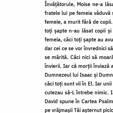
Învățătorule, Moise ne-a lăsa
fratele lui pe femeia văduvă ș
femeie, a murit fără de copii. Ș
toți șapte n-au lăsat copii și
femeia, căci toți șapte au avut
dar cei ce se vor învrednici s
se mărită. Căci nici să moară 
învierii. Iar că morții învia
Dumnezeul lui Isaac și Dumnez
căci toți sunt vii în El. Iar u
cutezau să-L întrebe nimic. Ia
David spune în Cartea Psalm
pe vrăjmașii Tăi așternut pici