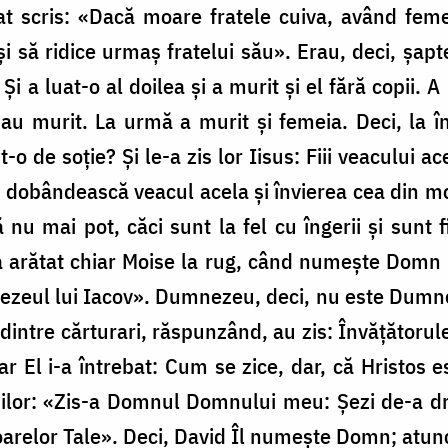
t scris: «Dacă moare fratele cuiva, având femei
i să ridice urmaș fratelui său». Erau, deci, șapte 
i a luat-o al doilea și a murit și el fără copii. A l
 au murit. La urmă a murit și femeia. Deci, la în
-o de soție? Și le-a zis lor Iisus: Fiii veacului a
ă dobândească veacul acela și învierea cea din mor
nu mai pot, căci sunt la fel cu îngerii și sunt fi
ză a arătat chiar Moise la rug, când numește Do
eul lui Iacov». Dumnezeu, deci, nu este Dumnezeu
nii dintre cărturari, răspunzând, au zis: Învățătoru
r El i-a întrebat: Cum se zice, dar, că Hristos e
ilor: «Zis-a Domnul Domnului meu: Șezi de-a d
oarelor Tale». Deci, David Îl numește Domn; atunci