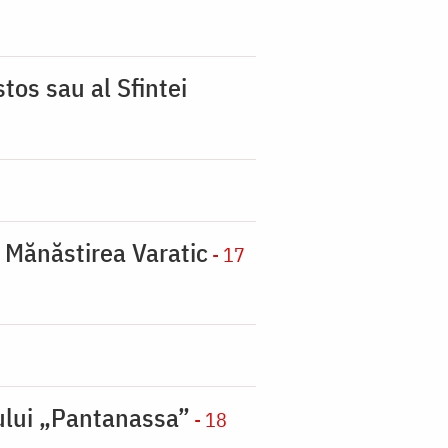
tos sau al Sfintei
a Mănăstirea Varatic
- 17
nului „Pantanassa”
- 18