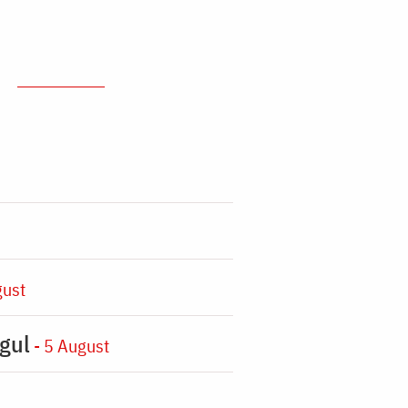
gust
gul
- 5 August