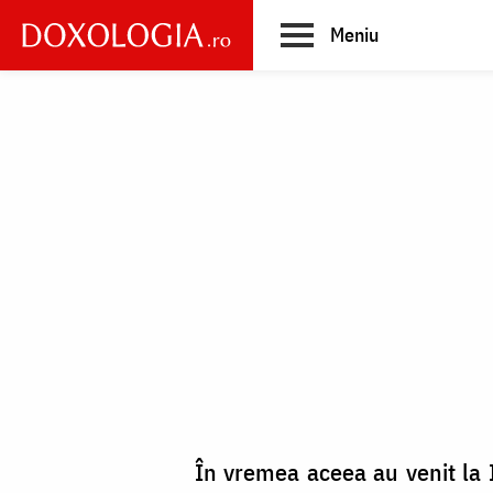
Skip
Meniu
to
main
Main
content
navigation
În vremea aceea au venit la Ii