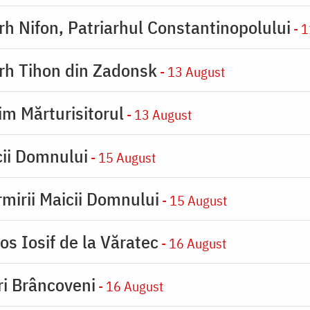
arh Nifon, Patriarhul Constantinopolului
- 1
arh Tihon din Zadonsk
- 13 August
im Mărturisitorul
- 13 August
cii Domnului
- 15 August
rmirii Maicii Domnului
- 15 August
os Iosif de la Văratec
- 16 August
iri Brâncoveni
- 16 August