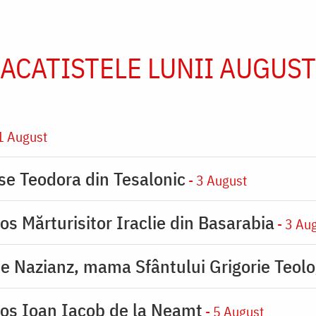
ACATISTELE LUNII AUGUST
1 August
ase Teodora din Tesalonic
- 3 August
os Mărturisitor Iraclie din Basarabia
- 3 Au
de Nazianz, mama Sfântului Grigorie Teolo
ios Ioan Iacob de la Neamț
- 5 August