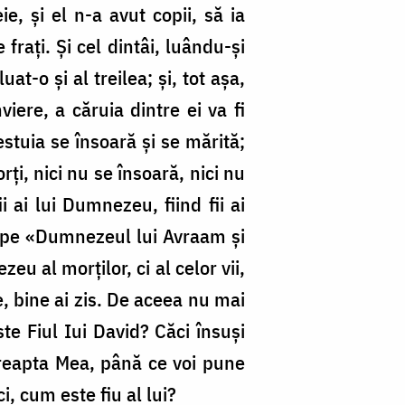
e, și el n-a avut copii, să ia
frați. Și cel dintâi, luându-și
uat-o și al treilea; și, tot așa,
viere, a căruia dintre ei va fi
cestuia se însoară și se mărită;
ți, nici nu se însoară, nici nu
i ai lui Dumnezeu, fiind fii ai
mn pe «Dumnezeul lui Avraam și
 al morților, ci al celor vii,
le, bine ai zis. De aceea nu mai
ste Fiul Iui David? Căci însuși
reapta Mea, până ce voi pune
, cum este fiu al lui?