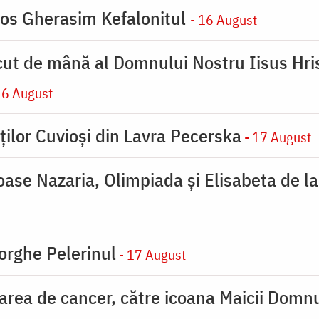
ios Gherasim Kefalonitul
- 16 August
cut de mână al Domnului Nostru Iisus Hris
16 August
ților Cuvioși din Lavra Pecerska
- 17 August
ioase Nazaria, Olimpiada și Elisabeta de l
orghe Pelerinul
- 17 August
carea de cancer, către icoana Maicii Dom