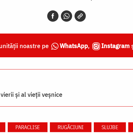
nității noastre pe
WhatsApp
,
Instagram
erii și al vieții veșnice
PARACLISE
RUGĂCIUNI
SLUJBE