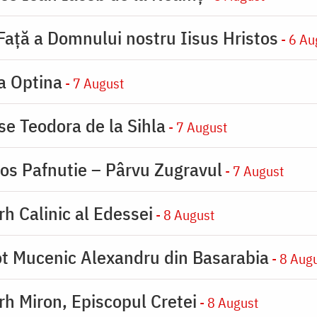
 Faţă a Domnului nostru Iisus Hristos
- 6 Au
la Optina
- 7 August
se Teodora de la Sihla
- 7 August
ios Pafnutie – Pârvu Zugravul
- 7 August
rh Calinic al Edessei
- 8 August
eot Mucenic Alexandru din Basarabia
- 8 Aug
arh Miron, Episcopul Cretei
- 8 August