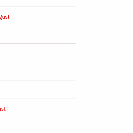
gust
ust