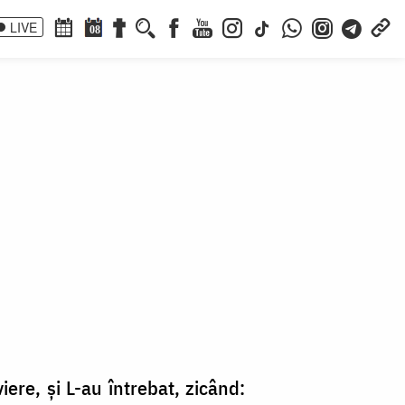
LIVE
08
iere, și L-au întrebat, zicând: