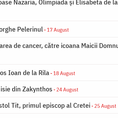
ioase Nazaria, Olimpiada și Elisabeta de l
orghe Pelerinul
- 17 August
carea de cancer, către icoana Maicii Dom
os Ioan de la Rila
- 18 August
nisie din Zakynthos
- 24 August
tol Tit, primul episcop al Cretei
- 25 August