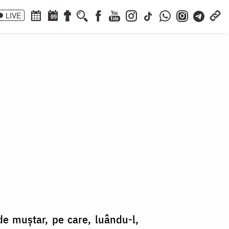
LIVE
09
e muștar, pe care, luându-l,