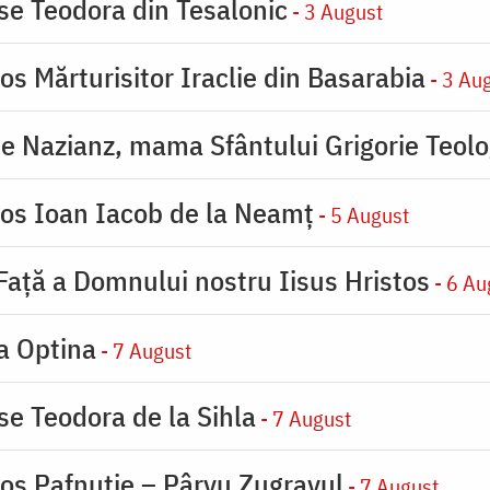
ase Teodora din Tesalonic
- 3 August
os Mărturisitor Iraclie din Basarabia
- 3 Au
de Nazianz, mama Sfântului Grigorie Teolo
ios Ioan Iacob de la Neamț
- 5 August
 Faţă a Domnului nostru Iisus Hristos
- 6 Au
la Optina
- 7 August
se Teodora de la Sihla
- 7 August
ios Pafnutie – Pârvu Zugravul
- 7 August