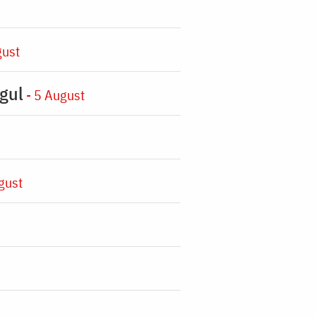
gust
gul
- 5 August
gust