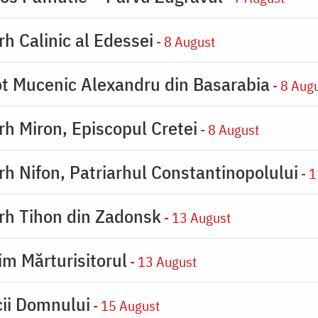
rh Calinic al Edessei
- 8 August
eot Mucenic Alexandru din Basarabia
- 8 Aug
arh Miron, Episcopul Cretei
- 8 August
arh Nifon, Patriarhul Constantinopolului
- 1
arh Tihon din Zadonsk
- 13 August
im Mărturisitorul
- 13 August
cii Domnului
- 15 August