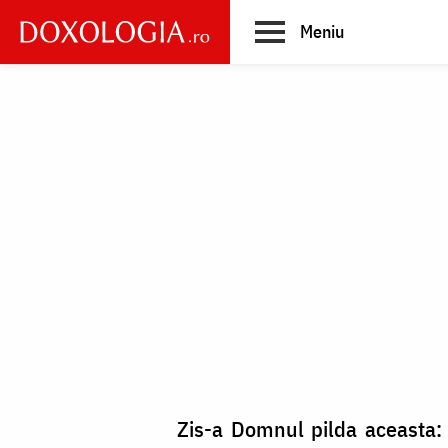
Skip
Meniu
to
main
Main
content
navigation
Zis-a Domnul pilda aceasta: