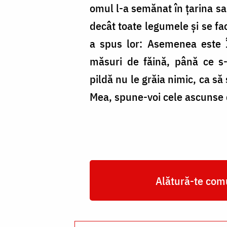
omul l-a semănat în țarina sa
decât toate legumele și se fac
a spus lor: Asemenea este Î
măsuri de făină, până ce s-a
pildă nu le grăia nimic, ca să
Mea, spune-voi cele ascunse d
Alătură-te comu