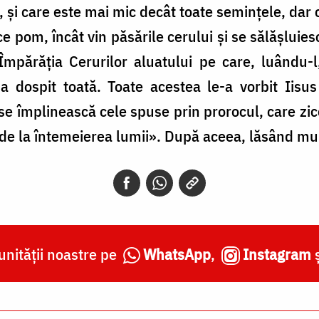
, și care este mai mic decât toate semințele, dar
e pom, încât vin păsările cerului și se sălășluiesc 
mpărăția Cerurilor aluatului pe care, luându-l,
 dospit toată. Toate acestea le-a vorbit Iisus 
 se împlinească cele spuse prin prorocul, care zi
e la întemeierea lumii». După aceea, lăsând mulți
nității noastre pe
WhatsApp
,
Instagram