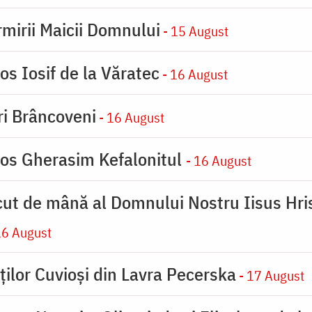
rmirii Maicii Domnului
- 15 August
os Iosif de la Văratec
- 16 August
iri Brâncoveni
- 16 August
ios Gherasim Kefalonitul
- 16 August
cut de mână al Domnului Nostru Iisus Hris
16 August
ților Cuvioși din Lavra Pecerska
- 17 August