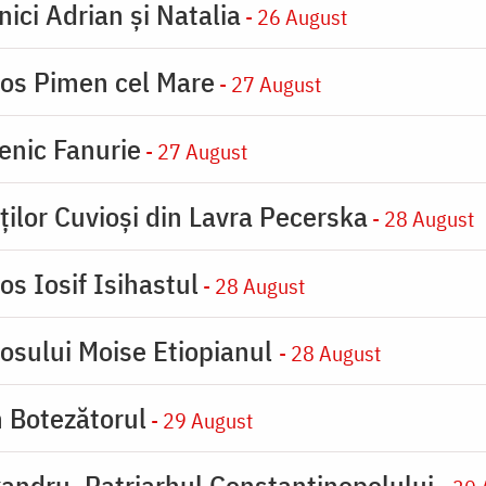
nici Adrian și Natalia
- 26 August
ios Pimen cel Mare
- 27 August
enic Fanurie
- 27 August
ților Cuvioși din Lavra Pecerska
- 28 August
os Iosif Isihastul
- 28 August
iosului Moise Etiopianul
- 28 August
n Botezătorul
- 29 August
xandru, Patriarhul Constantinopolului