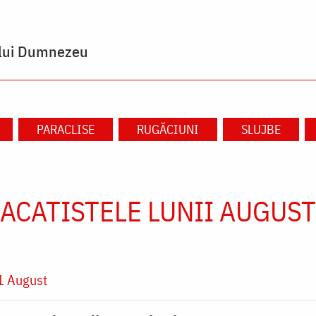
i lui Dumnezeu
PARACLISE
RUGĂCIUNI
SLUJBE
ACATISTELE LUNII AUGUST
1 August