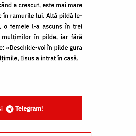
 când a crescut, este mai mare
în ramurile lui. Altă pildă le-
 o femeie l-a ascuns în trei
mulțimilor în pilde, iar fără
ce: «Deschide-voi în pilde gura
mile, Iisus a intrat în casă.
și
Telegram
!