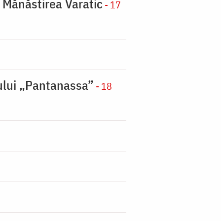
a Mănăstirea Varatic
- 17
nului „Pantanassa”
- 18