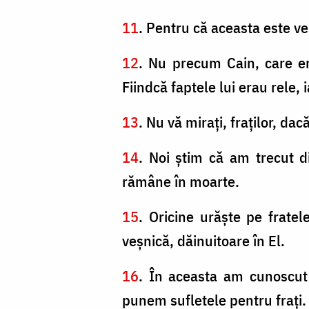
11
. Pentru că aceasta este ve
12
. Nu precum Cain, care era
Fiindcă faptele lui erau rele, 
13
. Nu vă miraţi, fraţilor, da
14
. Noi ştim că am trecut d
rămâne în moarte.
15
. Oricine urăşte pe frate
veşnică, dăinuitoare în El.
16
. În aceasta am cunoscut 
punem sufletele pentru fraţi.