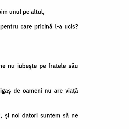
bim unul pe altul,
pentru care pricină l-a ucis?
ine nu iubeşte pe fratele său
ucigaş de oameni nu are viaţă
i, şi noi datori suntem să ne