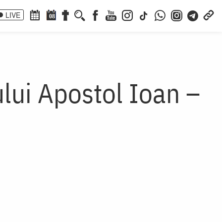
LIVE
08
ului Apostol Ioan –