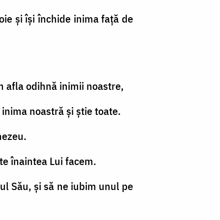
oie şi îşi închide inima faţă de
 afla odihnă inimii noastre,
nima noastră şi ştie toate.
nezeu.
te înaintea Lui facem.
iul Său, şi să ne iubim unul pe