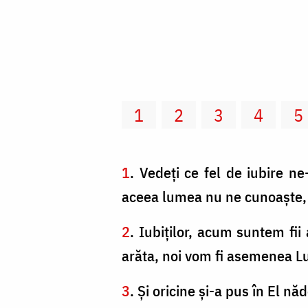
1
2
3
4
5
1
. Vedeţi ce fel de iubire n
aceea lumea nu ne cunoaşte, f
2
. Iubiţilor, acum suntem fi
arăta, noi vom fi asemenea Lu
3
. Şi oricine şi-a pus în El n