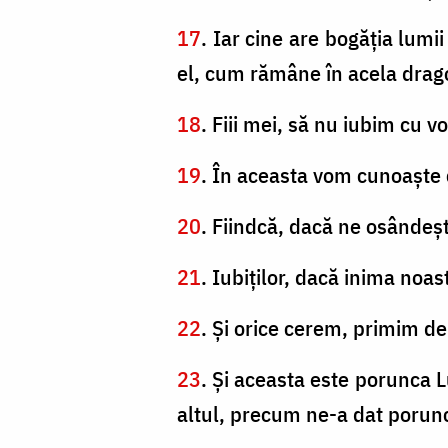
17
. Iar cine are bogăţia lumii
el, cum rămâne în acela dra
18
. Fiii mei, să nu iubim cu v
19
. În aceasta vom cunoaşte 
20
. Fiindcă, dacă ne osândeş
21
. Iubiţilor, dacă inima no
22
. Şi orice cerem, primim de
23
. Şi aceasta este porunca L
altul, precum ne-a dat porun