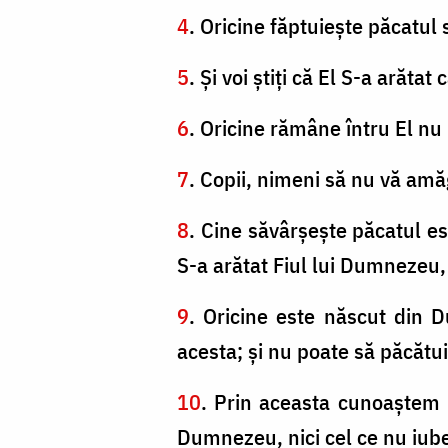
4
. Oricine făptuieşte păcatul 
5
. Şi voi ştiţi că El S-a arătat
6
. Oricine rămâne întru El nu
7
. Copii, nimeni să nu vă am
8
. Cine săvârşeşte păcatul es
S-a arătat Fiul lui Dumnezeu, 
9
. Oricine este născut din
acesta; şi nu poate să păcătu
10
. Prin aceasta cunoaştem p
Dumnezeu, nici cel ce nu iube