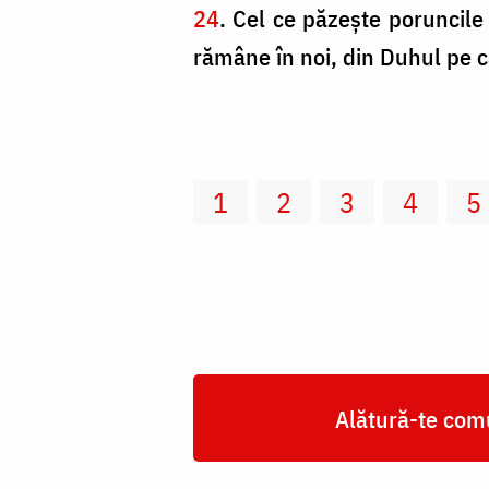
24
. Cel ce păzeşte poruncil
rămâne în noi, din Duhul pe ca
1
2
3
4
5
Alătură-te comu