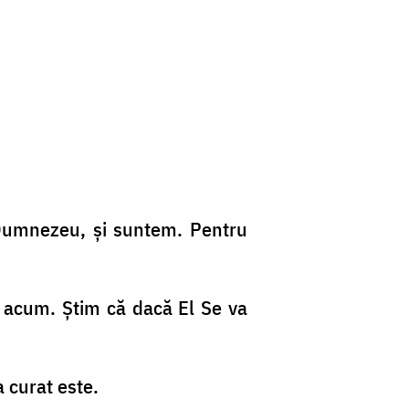
i Dumnezeu, şi suntem. Pentru
ă acum. Ştim că dacă El Se va
a curat este.