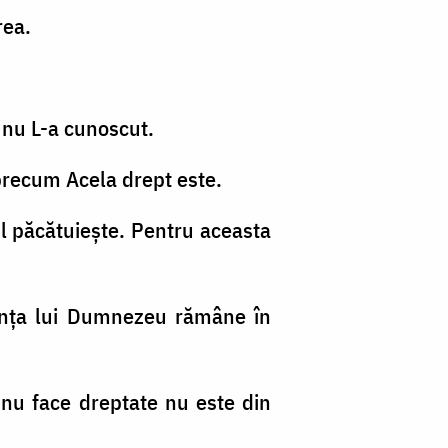
rea.
i nu L-a cunoscut.
precum Acela drept este.
ul păcătuieşte. Pentru aceasta
ânţa lui Dumnezeu rămâne în
e nu face dreptate nu este din