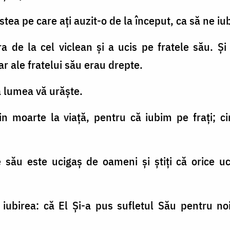
stea pe care aţi auzit-o de la început, ca să ne iu
 de la cel viclean şi a ucis pe fratele său. Şi 
iar ale fratelui său erau drepte.
că lumea vă urăşte.
in moarte la viaţă, pentru că iubim pe fraţi; c
le său este ucigaş de oameni şi ştiţi că orice 
iubirea: că El Şi-a pus sufletul Său pentru no