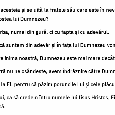
 acesteia şi se uită la fratele său care este în nev
gostea lui Dumnezeu?
orba, numai din gură, ci cu fapta şi cu adevărul.
că suntem din adevăr şi în faţa lui Dumnezeu vom
te inima noastră, Dumnezeu este mai mare decât i
astră nu ne osândeşte, avem îndrăznire către Dum
 la El, pentru că păzim poruncile Lui şi cele plăcu
ui, ca să credem întru numele lui Iisus Hristos, F
că.