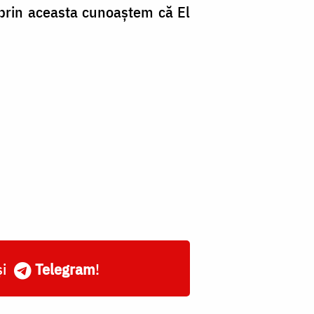
 prin aceasta cunoaştem că El
și
Telegram
!