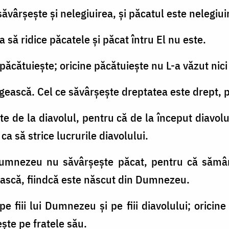
săvârşeşte şi nelegiuirea, şi păcatul este nelegiui
 ca să ridice păcatele şi păcat întru El nu este.
 păcătuieşte; oricine păcătuieşte nu L-a văzut nic
ăgească. Cel ce săvârşeşte dreptatea este drept, 
te de la diavolul, pentru că de la început diavol
ca să strice lucrurile diavolului.
 Dumnezeu nu săvârşeşte păcat, pentru că săm
iască, fiindcă este născut din Dumnezeu.
e fiii lui Dumnezeu şi pe fiii diavolului; oricin
şte pe fratele său.