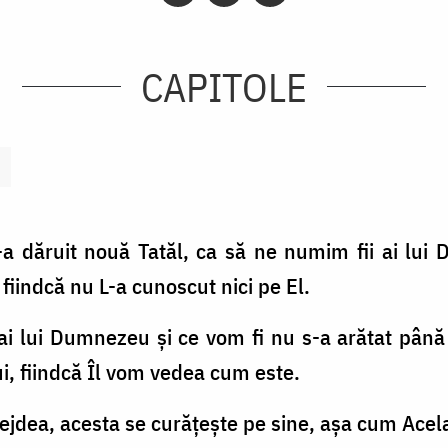
CAPITOLE
e-a dăruit nouă Tatăl, ca să ne numim fii ai lu
iindcă nu L-a cunoscut nici pe El.
i ai lui Dumnezeu şi ce vom fi nu s-a arătat pân
i, fiindcă Îl vom vedea cum este.
ădejdea, acesta se curăţeşte pe sine, aşa cum Acel