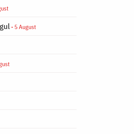
gust
gul
- 5 August
gust