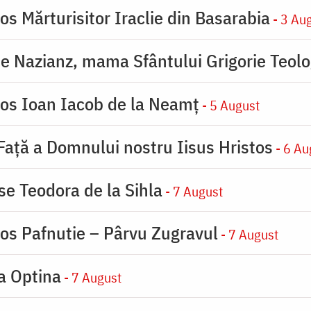
os Mărturisitor Iraclie din Basarabia
- 3 Au
de Nazianz, mama Sfântului Grigorie Teolo
ios Ioan Iacob de la Neamț
- 5 August
 Faţă a Domnului nostru Iisus Hristos
- 6 Au
se Teodora de la Sihla
- 7 August
ios Pafnutie – Pârvu Zugravul
- 7 August
la Optina
- 7 August