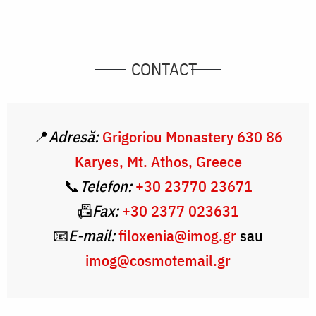
CONTACT
📍
Adresă:
Grigoriou Monastery 630 86
Karyes, Mt. Athos, Greece
📞
Telefon:
+30 23770 23671
📠
Fax:
+30 2377 023631
📧
E-mail:
filoxenia@imog.gr
sau
imog@cosmotemail.gr