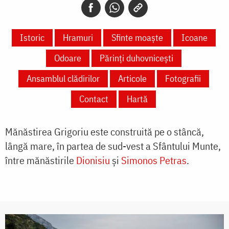
Istoric
Hramuri
Sfinte moaște
Icoane
Odoare
Părinți duhovnicești
Ansamblul clădirilor
Articole
Fotografii
Contact
Hartă
Mănăstirea Grigoriu este construită pe o stâncă,
lângă mare, în partea de sud-vest a Sfântului Munte,
între mănăstirile
Dionisiu
şi
Simonos Petras
.