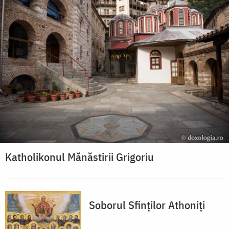
Katholikonul Mănăstirii Grigoriu
Soborul Sfinților Athoniți