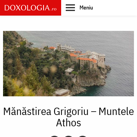
Skip
Meniu
to
main
Main
content
navigation
Mănăstirea Grigoriu – Muntele
Athos