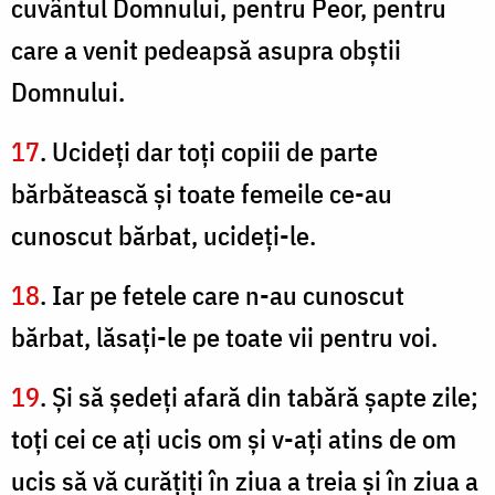
cuvântul Domnului, pentru Peor, pentru
care a venit pedeapsă asupra obştii
Domnului.
17
. Ucideţi dar toţi copiii de parte
bărbătească şi toate femeile ce-au
cunoscut bărbat, ucideţi-le.
18
. Iar pe fetele care n-au cunoscut
bărbat, lăsaţi-le pe toate vii pentru voi.
19
. Şi să şedeţi afară din tabără şapte zile;
toţi cei ce aţi ucis om şi v-aţi atins de om
ucis să vă curăţiţi în ziua a treia şi în ziua a