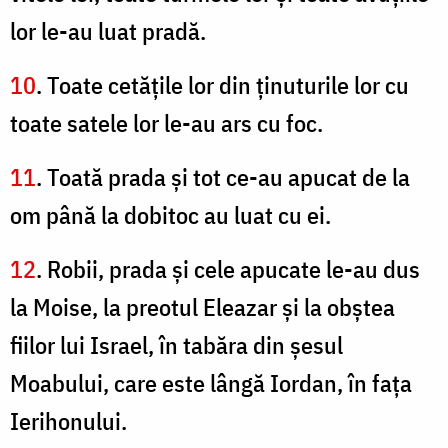
lor le-au luat pradă.
10
. Toate cetăţile lor din ţinuturile lor cu
toate satele lor le-au ars cu foc.
11
. Toată prada şi tot ce-au apucat de la
om până la dobitoc au luat cu ei.
12
. Robii, prada şi cele apucate le-au dus
la Moise, la preotul Eleazar şi la obştea
fiilor lui Israel, în tabăra din şesul
Moabului, care este lângă Iordan, în faţa
Ierihonului.