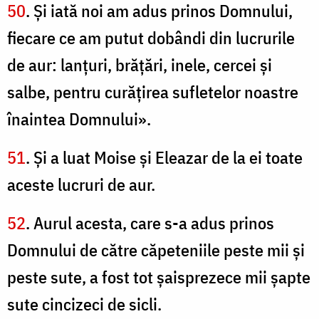
50
. Şi iată noi am adus prinos Domnului,
fiecare ce am putut dobândi din lucrurile
de aur: lanţuri, brăţări, inele, cercei şi
salbe, pentru curăţirea sufletelor noastre
înaintea Domnului».
51
. Şi a luat Moise şi Eleazar de la ei toate
aceste lucruri de aur.
52
. Aurul acesta, care s-a adus prinos
Domnului de către căpeteniile peste mii şi
peste sute, a fost tot şaisprezece mii şapte
sute cincizeci de sicli.