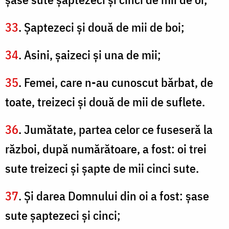
33
. Şaptezeci şi două de mii de boi;
34
. Asini, şaizeci şi una de mii;
35
. Femei, care n-au cunoscut bărbat, de
toate, treizeci şi două de mii de suflete.
36
. Jumătate, partea celor ce fuseseră la
război, după numărătoare, a fost: oi trei
sute treizeci şi şapte de mii cinci sute.
37
. Şi darea Domnului din oi a fost: şase
sute şaptezeci şi cinci;