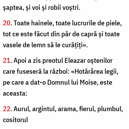
şaptea, şi voi şi robii voştri.
20
. Toate hainele, toate lucrurile de piele,
tot ce este făcut din păr de capră şi toate
vasele de lemn să le curăţiţi».
21
. Apoi a zis preotul Eleazar oştenilor
care fuseseră la război: «Hotărârea legii,
pe care a dat-o Domnul lui Moise, este
aceasta:
22
. Aurul, argintul, arama, fierul, plumbul,
cositorul