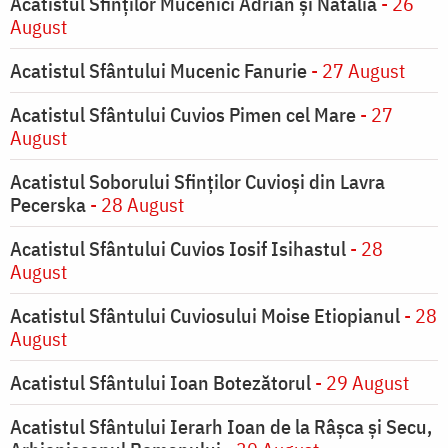
Acatistul Sfinților Mucenici Adrian și Natalia
- 26
August
Acatistul Sfântului Mucenic Fanurie
- 27 August
Acatistul Sfântului Cuvios Pimen cel Mare
- 27
August
Acatistul Soborului Sfinților Cuvioși din Lavra
Pecerska
- 28 August
Acatistul Sfântului Cuvios Iosif Isihastul
- 28
August
Acatistul Sfântului Cuviosului Moise Etiopianul
- 28
August
Acatistul Sfântului Ioan Botezătorul
- 29 August
Acatistul Sfântului Ierarh Ioan de la Râşca şi Secu,