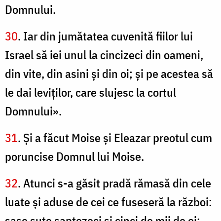
Domnului.
30
. Iar din jumătatea cuvenită fiilor lui
Israel să iei unul la cincizeci din oameni,
din vite, din asini şi din oi; şi pe acestea să
le dai leviţilor, care slujesc la cortul
Domnului».
31
. Şi a făcut Moise şi Eleazar preotul cum
poruncise Domnul lui Moise.
32
. Atunci s-a găsit pradă rămasă din cele
luate şi aduse de cei ce fuseseră la război:
şase sute şaptezeci şi cinci de mii de oi;