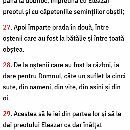
până la dobitoc, împreună cu Eleazar
preotul şi cu căpeteniile seminţiilor obştii;
27
. Apoi împarte prada în două, între
oştenii care au fost la bătălie şi între toată
obştea.
28
. De la oştenii care au fost la război, ia
dare pentru Domnul, câte un suflet la cinci
sute, din oameni, din vite, din asini şi din
oi.
29
. Acestea să le iei din partea lor şi să le
dai preotului Eleazar ca dar înălţat