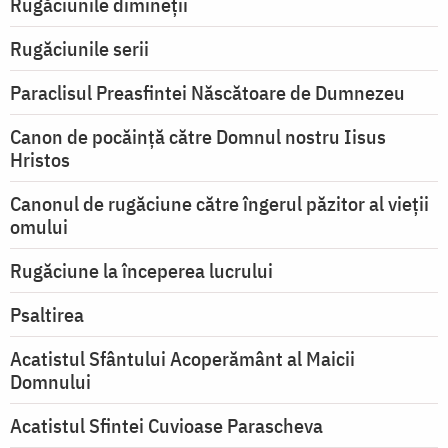
Rugăciunile dimineții
Rugăciunile serii
Paraclisul Preasfintei Născătoare de Dumnezeu
Canon de pocăință către Domnul nostru Iisus
Hristos
Canonul de rugăciune către îngerul păzitor al vieții
omului
Rugăciune la începerea lucrului
Psaltirea
Acatistul Sfântului Acoperământ al Maicii
Domnului
Acatistul Sfintei Cuvioase Parascheva