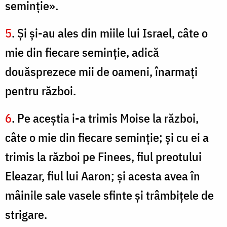
seminţie».
5
. Şi şi-au ales din miile lui Israel, câte o
mie din fiecare seminţie, adică
douăsprezece mii de oameni, înarmaţi
pentru război.
6
. Pe aceştia i-a trimis Moise la război,
câte o mie din fiecare seminţie; şi cu ei a
trimis la război pe Finees, fiul preotului
Eleazar, fiul lui Aaron; şi acesta avea în
mâinile sale vasele sfinte şi trâmbiţele de
strigare.