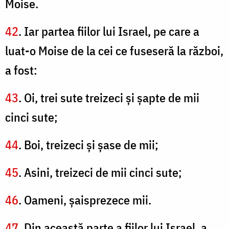
Moise.
42
. Iar partea fiilor lui Israel, pe care a
luat-o Moise de la cei ce fuseseră la război,
a fost:
43
. Oi, trei sute treizeci şi şapte de mii
cinci sute;
44
. Boi, treizeci şi şase de mii;
45
. Asini, treizeci de mii cinci sute;
46
. Oameni, şaisprezece mii.
47
. Din această parte a fiilor lui Israel, a