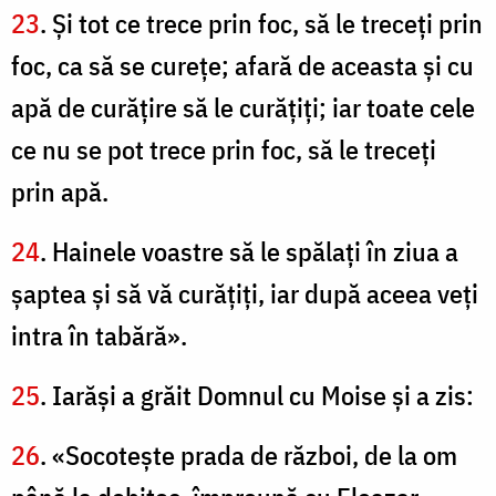
23
. Şi tot ce trece prin foc, să le treceţi prin
foc, ca să se cureţe; afară de aceasta şi cu
apă de curăţire să le curăţiţi; iar toate cele
ce nu se pot trece prin foc, să le treceţi
prin apă.
24
. Hainele voastre să le spălaţi în ziua a
şaptea şi să vă curăţiţi, iar după aceea veţi
intra în tabără».
25
. Iarăşi a grăit Domnul cu Moise şi a zis:
26
. «Socoteşte prada de război, de la om