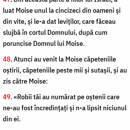
luat Moise unul la cincizeci din oameni şi
din vite, şi le-a dat leviţilor, care făceau
slujbă în cortul Domnului, după cum
poruncise Domnul lui Moise.
48
. Atunci au venit la Moise căpeteniile
oştirii, căpeteniile peste mii şi sutaşii, şi au
zis către Moise:
49
. «Robii tăi au numărat pe oştenii care
ne-au fost încredinţaţi şi n-a lipsit niciunul
din ei.