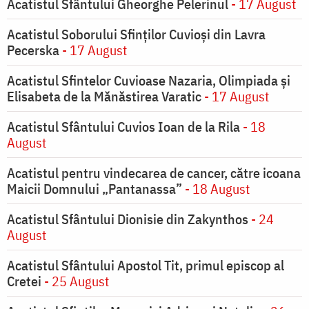
Acatistul Sfântului Gheorghe Pelerinul
- 17 August
Acatistul Soborului Sfinților Cuvioși din Lavra
Pecerska
- 17 August
Acatistul Sfintelor Cuvioase Nazaria, Olimpiada și
Elisabeta de la Mănăstirea Varatic
- 17 August
Acatistul Sfântului Cuvios Ioan de la Rila
- 18
August
Acatistul pentru vindecarea de cancer, către icoana
Maicii Domnului „Pantanassa”
- 18 August
Acatistul Sfântului Dionisie din Zakynthos
- 24
August
Acatistul Sfântului Apostol Tit, primul episcop al
Cretei
- 25 August