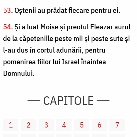
53
. Oştenii au prădat fiecare pentru ei.
54
. Şi a luat Moise şi preotul Eleazar aurul
de la căpeteniile peste mii şi peste sute şi
l-au dus în cortul adunării, pentru
pomenirea fiilor lui Israel înaintea
Domnului.
CAPITOLE
1
2
3
4
5
6
7