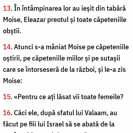
13
. În întâmpinarea lor au ieşit din tabără
Moise, Eleazar preotul şi toate căpeteniile
obştii.
14
. Atunci s-a mâniat Moise pe căpeteniile
oştirii, pe căpeteniile miilor şi pe sutaşii
care se întorseseră de la război, şi le-a zis
Moise:
15
. «Pentru ce aţi lăsat vii toate femeile?
16
. Căci ele, după sfatul lui Valaam, au
făcut pe fiii lui Israel să se abată de la