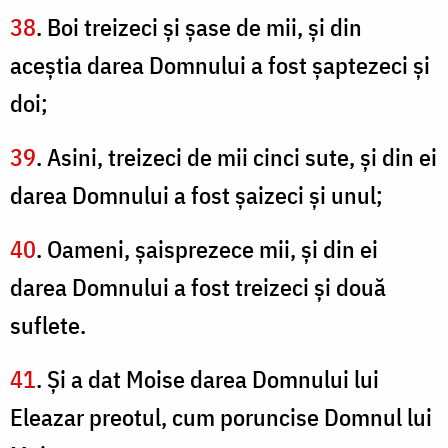
38
. Boi treizeci şi şase de mii, şi din
aceştia darea Domnului a fost şaptezeci şi
doi;
39
. Asini, treizeci de mii cinci sute, şi din ei
darea Domnului a fost şaizeci şi unul;
40
. Oameni, şaisprezece mii, şi din ei
darea Domnului a fost treizeci şi două
suflete.
41
. Şi a dat Moise darea Domnului lui
Eleazar preotul, cum poruncise Domnul lui