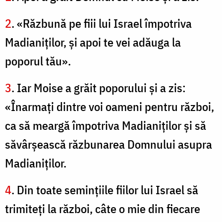
2
. «Răzbună pe fiii lui Israel împotriva
Madianiţilor, şi apoi te vei adăuga la
poporul tău».
3
. Iar Moise a grăit poporului şi a zis:
«Înarmaţi dintre voi oameni pentru război,
ca să meargă împotriva Madianiţilor şi să
săvârşească răzbunarea Domnului asupra
Madianiţilor.
4
. Din toate seminţiile fiilor lui Israel să
trimiteţi la război, câte o mie din fiecare