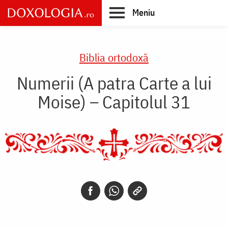
Skip
Meniu
to
main
Main
content
navigation
Biblia ortodoxă
Numerii (A patra Carte a lui
Moise) – Capitolul 31