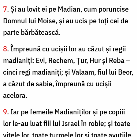
7
. Şi au lovit ei pe Madian, cum poruncise
Domnul lui Moise, şi au ucis pe toţi cei de
parte bărbătească.
8
. Împreună cu ucişii lor au căzut şi regii
madianiţi: Evi, Rechem, Ţur, Hur şi Reba –
cinci regi madianiţi; şi Valaam, fiul lui Beor,
a căzut de sabie, împreună cu ucişii
acelora.
9
. Iar pe femeile Madianiţilor şi pe copiii
lor le-au luat fiii lui Israel în robie; şi toate
vitele lor, toate turmele lor şi toate avuţiile