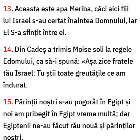
13
. Aceasta este apa Meriba, căci aici fiii
lui Israel s-au certat înaintea Domnului, iar
El S-a sfinţit între ei.
14
. Din Cadeş a trimis Moise soli la regele
Edomului, ca să-i spună: «Aşa zice fratele
tău Israel: Tu ştii toate greutăţile ce am
îndurat.
15
. Părinţii noştri s-au pogorât în Egipt şi
noi am pribegit în Egipt vreme multă; dar
Egiptenii ne-au făcut rău nouă şi părinţilor
noştri.