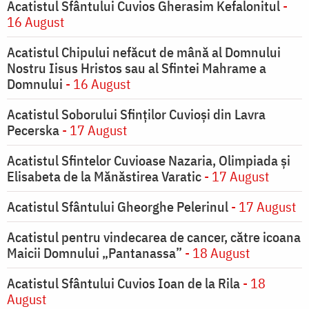
Acatistul Sfântului Cuvios Gherasim Kefalonitul
-
16 August
Acatistul Chipului nefăcut de mână al Domnului
Nostru Iisus Hristos sau al Sfintei Mahrame a
Domnului
- 16 August
Acatistul Soborului Sfinților Cuvioși din Lavra
Pecerska
- 17 August
Acatistul Sfintelor Cuvioase Nazaria, Olimpiada și
Elisabeta de la Mănăstirea Varatic
- 17 August
Acatistul Sfântului Gheorghe Pelerinul
- 17 August
Acatistul pentru vindecarea de cancer, către icoana
Maicii Domnului „Pantanassa”
- 18 August
Acatistul Sfântului Cuvios Ioan de la Rila
- 18
August