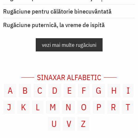
Rugăciune pentru călătorie binecuvântată
Rugăciune puternică, la vreme de ispită
vezi mai multe rugăciuni
SINAXAR ALFABETIC
A
B
C
D
E
F
G
H
I
J
K
L
M
N
O
P
R
T
U
V
Z