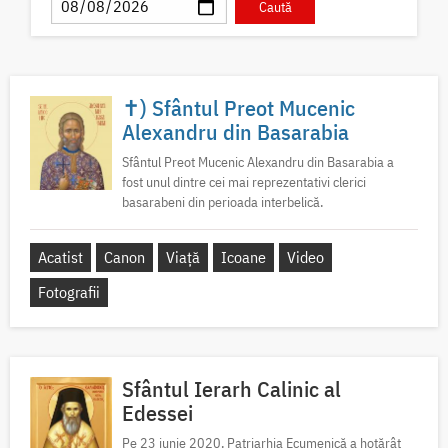
✝) Sfântul Preot Mucenic
Alexandru din Basarabia
Sfântul Preot Mucenic Alexandru din Basarabia a
fost unul dintre cei mai reprezentativi clerici
basarabeni din perioada interbelică.
Acatist
Canon
Viață
Icoane
Video
Fotografii
Sfântul Ierarh Calinic al
Edessei
Pe 23 iunie 2020, Patriarhia Ecumenică a hotărât