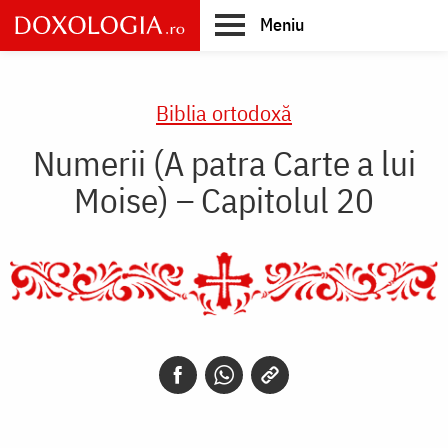
Skip
Meniu
to
main
Main
content
navigation
Biblia ortodoxă
Numerii (A patra Carte a lui
Moise) – Capitolul 20