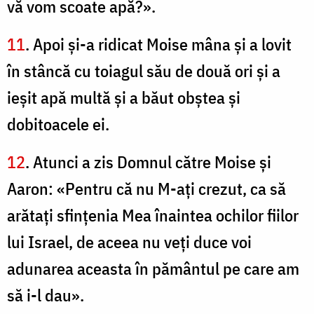
vă vom scoate apă?».
11
. Apoi şi-a ridicat Moise mâna şi a lovit
în stâncă cu toiagul său de două ori şi a
ieşit apă multă şi a băut obştea şi
dobitoacele ei.
12
. Atunci a zis Domnul către Moise şi
Aaron: «Pentru că nu M-aţi crezut, ca să
arătaţi sfinţenia Mea înaintea ochilor fiilor
lui Israel, de aceea nu veţi duce voi
adunarea aceasta în pământul pe care am
să i-l dau».