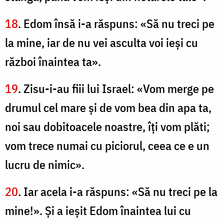
18
. Edom însă i-a răspuns: «Să nu treci pe
la mine, iar de nu vei asculta voi ieşi cu
război înaintea ta».
19
. Zisu-i-au fiii lui Israel: «Vom merge pe
drumul cel mare şi de vom bea din apa ta,
noi sau dobitoacele noastre, îţi vom plăti;
vom trece numai cu piciorul, ceea ce e un
lucru de nimic».
20
. Iar acela i-a răspuns: «Să nu treci pe la
mine!». Şi a ieşit Edom înaintea lui cu