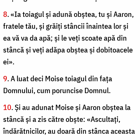
8
. «Ia toiagul şi adună obştea, tu şi Aaron,
fratele tău, şi grăiţi stâncii înaintea lor şi
ea vă va da apă; şi le veţi scoate apă din
stâncă şi veţi adăpa obştea şi dobitoacele
ei».
9
. A luat deci Moise toiagul din faţa
Domnului, cum poruncise Domnul.
10
. Şi au adunat Moise şi Aaron obştea la
stâncă şi a zis către obşte: «Ascultaţi,
îndărătnicilor, au doară din stânca aceasta