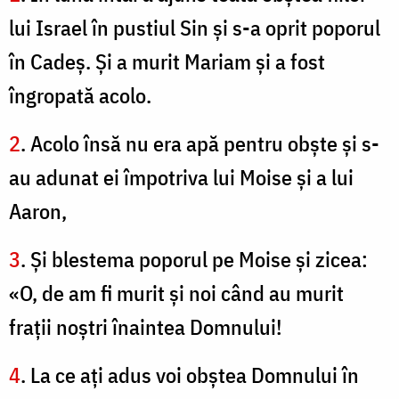
lui Israel în pustiul Sin şi s-a oprit poporul
în Cadeş. Şi a murit Mariam şi a fost
îngropată acolo.
2
. Acolo însă nu era apă pentru obşte şi s-
au adunat ei împotriva lui Moise şi a lui
Aaron,
3
. Şi blestema poporul pe Moise şi zicea:
«O, de am fi murit şi noi când au murit
fraţii noştri înaintea Domnului!
4
. La ce aţi adus voi obştea Domnului în