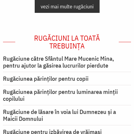
vezi mai multe rugăciuni
RUGĂCIUNI LA TOATĂ
TREBUINȚA
Rugăciune către Sfântul Mare Mucenic Mina,
pentru ajutor la găsirea lucrurilor pierdute
Rugăciunea părinților pentru copii
Rugăciunea părinților pentru luminarea minţii
copilului
Rugăciune de lăsare în voia lui Dumnezeu şi a
Maicii Domnului
Rugăciune pentru izbăvirea de vrăjmași