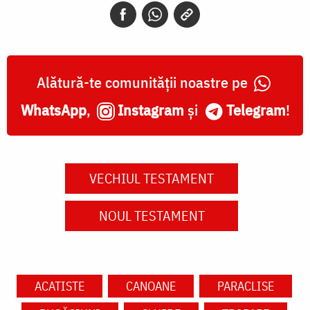
Alătură-te comunității noastre pe
WhatsApp
,
Instagram
și
Telegram
!
VECHIUL TESTAMENT
NOUL TESTAMENT
ACATISTE
CANOANE
PARACLISE