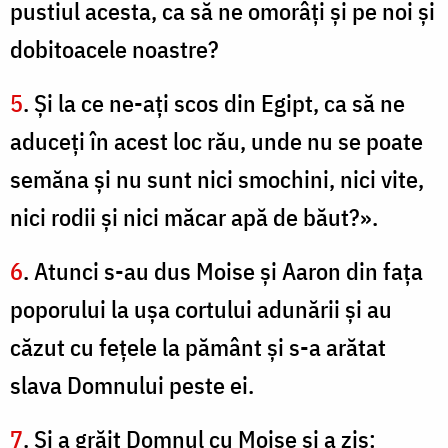
pustiul acesta, ca să ne omorâţi şi pe noi şi
dobitoacele noastre?
5
. Şi la ce ne-aţi scos din Egipt, ca să ne
aduceţi în acest loc rău, unde nu se poate
semăna şi nu sunt nici smochini, nici vite,
nici rodii şi nici măcar apă de băut?».
6
. Atunci s-au dus Moise şi Aaron din faţa
poporului la uşa cortului adunării şi au
căzut cu fețele la pământ şi s-a arătat
slava Domnului peste ei.
7
. Şi a grăit Domnul cu Moise şi a zis: