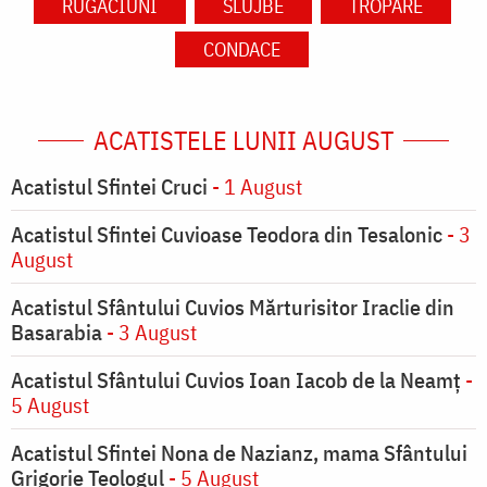
RUGĂCIUNI
SLUJBE
TROPARE
CONDACE
ACATISTELE LUNII AUGUST
Acatistul Sfintei Cruci
- 1 August
Acatistul Sfintei Cuvioase Teodora din Tesalonic
- 3
August
Acatistul Sfântului Cuvios Mărturisitor Iraclie din
Basarabia
- 3 August
Acatistul Sfântului Cuvios Ioan Iacob de la Neamț
-
5 August
Acatistul Sfintei Nona de Nazianz, mama Sfântului
Grigorie Teologul
- 5 August