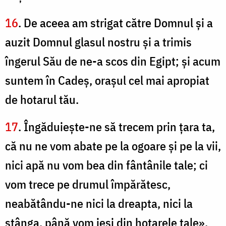
16
. De aceea am strigat către Domnul şi a
auzit Domnul glasul nostru şi a trimis
îngerul Său de ne-a scos din Egipt; şi acum
suntem în Cadeş, oraşul cel mai apropiat
de hotarul tău.
17
. Îngăduieşte-ne să trecem prin ţara ta,
că nu ne vom abate pe la ogoare şi pe la vii,
nici apă nu vom bea din fântânile tale; ci
vom trece pe drumul împărătesc,
neabătându-ne nici la dreapta, nici la
stânga, până vom ieşi din hotarele tale».