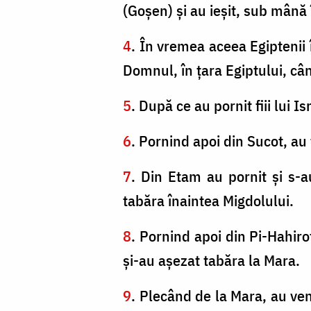
(Goşen) şi au ieşit, sub mână î
4
. În vremea aceea Egiptenii î
Domnul, în ţara Egiptului, c
5
. După ce au pornit fiii lui 
6
. Pornind apoi din Sucot, au
7
. Din Etam au pornit şi s-a
tabăra înaintea Migdolului.
8
. Pornind apoi din Pi-Hahiro
şi-au aşezat tabăra la Mara.
9
. Plecând de la Mara, au ven