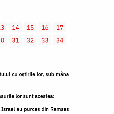
13
14
15
16
17
30
31
32
33
34
tului cu oştirile lor, sub mâna
asurile lor sunt acestea:
 lui Israel au purces din Ramses