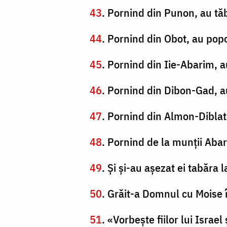
43
. Pornind din Punon, au tă
44
. Pornind din Obot, au popo
45
. Pornind din Iie-Abarim, 
46
. Pornind din Dibon-Gad, a
47
. Pornind din Almon-Diblata
48
. Pornind de la munţii Abar
49
. Şi şi-au aşezat ei tabăra
50
. Grăit-a Domnul cu Moise în
51
. «Vorbeşte fiilor lui Isra