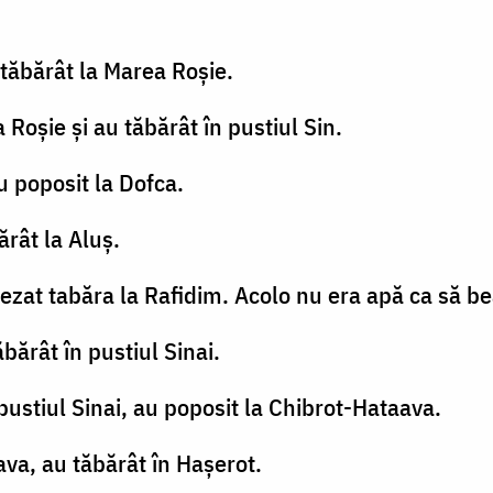
 tăbărât la Marea Roşie.
 Roşie şi au tăbărât în pustiul Sin.
u poposit la Dofca.
ărât la Aluş.
şezat tabăra la Rafidim. Acolo nu era apă ca să b
bărât în pustiul Sinai.
 pustiul Sinai, au poposit la Chibrot-Hataava.
ava, au tăbărât în Haşerot.