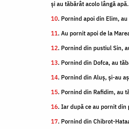
şi au tăbărât acolo lângă apă.
10
. Pornind apoi din Elim, au
11
. Au pornit apoi de la Marea
12
. Pornind din pustiul Sin, a
13
. Pornind din Dofca, au tăb
14
. Pornind din Aluş, şi-au a
15
. Pornind din Rafidim, au tă
16
. Iar după ce au pornit din
17
. Pornind din Chibrot-Hata