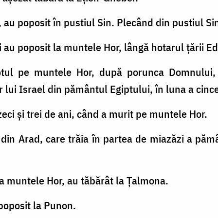
 au poposit în pustiul Sin. Plecând din pustiul Si
i au poposit la muntele Hor, lângă hotarul ţării E
eotul pe muntele Hor, după porunca Domnului, 
r lui Israel din pământul Egiptului, în luna a cincea
eci şi trei de ani, când a murit pe muntele Hor.
din Arad, care trăia în partea de miazăzi a pămâ
la muntele Hor, au tăbărât la Ţalmona.
poposit la Punon.