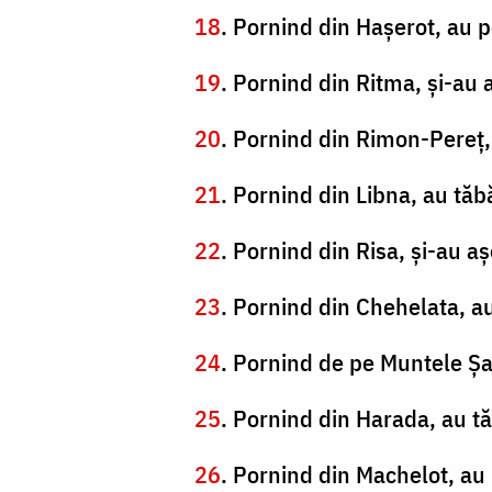
18
. Pornind din Haşerot, au p
19
. Pornind din Ritma, şi-au
20
. Pornind din Rimon-Pereţ, 
21
. Pornind din Libna, au tăbă
22
. Pornind din Risa, şi-au a
23
. Pornind din Chehelata, a
24
. Pornind de pe Muntele Şa
25
. Pornind din Harada, au t
26
. Pornind din Machelot, au 