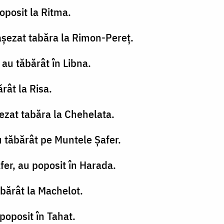
oposit la Ritma.
 aşezat tabăra la Rimon-Pereţ.
au tăbărât în Libna.
rât la Risa.
şezat tabăra la Chehelata.
u tăbărât pe Muntele Şafer.
fer, au poposit în Harada.
ăbărât la Machelot.
poposit în Tahat.