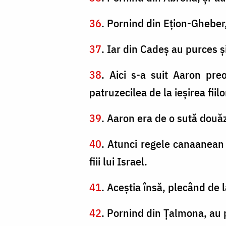
36
. Pornind din Eţion-Gheber,
37
. Iar din Cadeş au purces ş
38
. Aici s-a suit Aaron pr
patruzecilea de la ieşirea fiilo
39
. Aaron era de o sută douăz
40
. Atunci regele canaanean 
fiii lui Israel.
41
. Aceştia însă, plecând de 
42
. Pornind din Ţalmona, au 