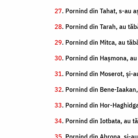
27
. Pornind din Tahat, s-au a
28
. Pornind din Tarah, au tăb
29
. Pornind din Mitca, au tă
30
. Pornind din Haşmona, au 
31
. Pornind din Moserot, şi-
32
. Pornind din Bene-Iaakan,
33
. Pornind din Hor-Haghidga
34
. Pornind din Iotbata, au t
35
. Pornind din Abrona, şi-a