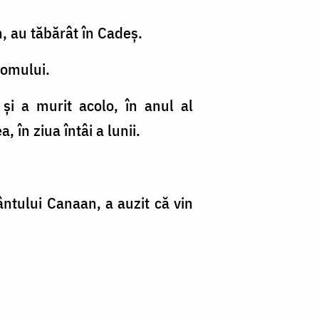
n, au tăbărât în Cadeş.
domului.
şi a murit acolo, în anul al
, în ziua întâi a lunii.
ntului Canaan, a auzit că vin