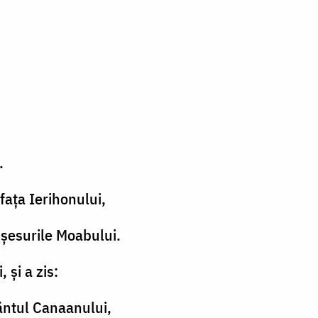
.
faţa Ierihonului,
n şesurile Moabului.
 şi a zis:
mântul Canaanului,