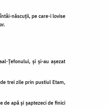
întâi-născuţii, pe care-i lovise
or.
aal-Ţefonului, şi şi-au aşezat
de trei zile prin pustiul Etam,
 de apă şi şaptezeci de finici