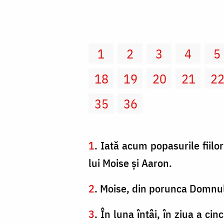
1
2
3
4
5
18
19
20
21
2
35
36
1
. Iată acum popasurile fiilor
lui Moise şi Aaron.
2
. Moise, din porunca Domnului
3
. În luna întâi, în ziua a ci