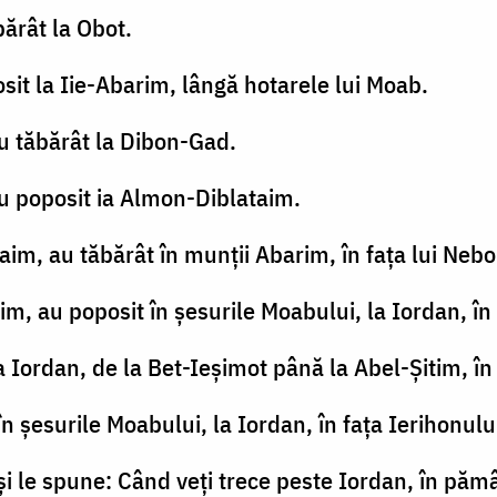
bărât la Obot.
sit la Iie-Abarim, lângă hotarele lui Moab.
au tăbărât la Dibon-Gad.
u poposit ia Almon-Diblataim.
im, au tăbărât în munţii Abarim, în faţa lui Nebo
im, au poposit în şesurile Moabului, la Iordan, în 
 la Iordan, de la Bet-Ieşimot până la Abel-Şitim, î
 şesurile Moabului, la Iordan, în faţa Ierihonului,
el şi le spune: Când veţi trece peste Iordan, în pă