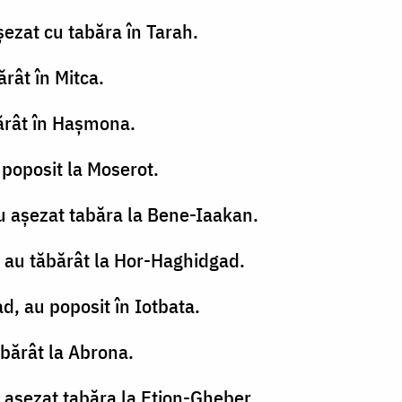
şezat cu tabăra în Tarah.
ărât în Mitca.
bărât în Haşmona.
poposit la Moserot.
au aşezat tabăra la Bene-Iaakan.
 au tăbărât la Hor-Haghidgad.
d, au poposit în Iotbata.
ăbărât la Abrona.
u aşezat tabăra la Eţion-Gheber.