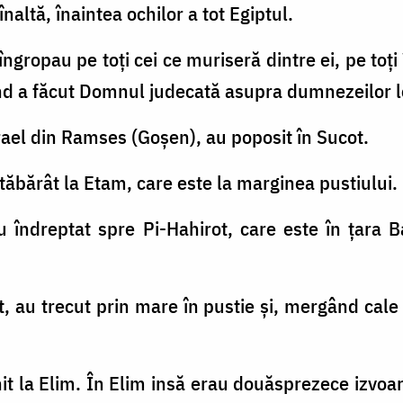
naltă, înaintea ochilor a tot Egiptul.
ngropau pe toţi cei ce muriseră dintre ei, pe toţi 
ând a făcut Domnul judecată asupra dumnezeilor l
Israel din Ramses (Goşen), au poposit în Sucot.
 tăbărât la Etam, care este la marginea pustiului.
u îndreptat spre Pi-Hahirot, care este în ţara B
t, au trecut prin mare în pustie şi, mergând cale 
it la Elim. În Elim insă erau douăsprezece izvoare