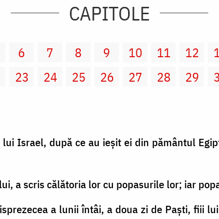
CAPITOLE
6
7
8
9
10
11
12
2
23
24
25
26
27
28
29
 lui Israel, după ce au ieşit ei din pământul Egip
, a scris călătoria lor cu popasurile lor; iar pop
ncisprezecea a lunii întâi, a doua zi de Paşti, fiii