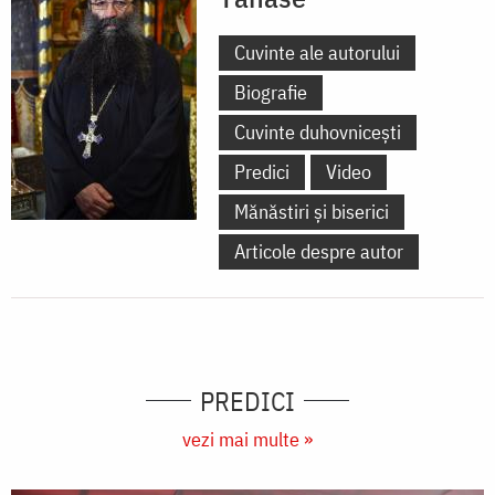
Cuvinte ale autorului
Biografie
Cuvinte duhovnicești
Predici
Video
Mănăstiri și biserici
Articole despre autor
PREDICI
vezi mai multe »