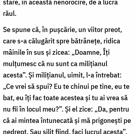
stare, în această nenorocire, de a lucra
răul.
Se spune că, în puşcărie, un viitor preot,
care s-a călugărit spre bătrâneţe, ridica
mâinile în sus şi zicea: „Doamne, Îţi
mulţumesc că nu sunt ca miliţianul
acesta”. Şi miliţianul, uimit, l-a întrebat:
„Ce vrei să spui? Eu te chinui pe tine, eu te
bat, eu îţi fac toate acestea şi tu ai vrea să
nu fii în locul meu?”. Şi el zice: „Da, pentru
că ai mintea întunecată şi mă prigoneşti pe
nedrept. Sau silit fiind, faci lucrul acesta”.