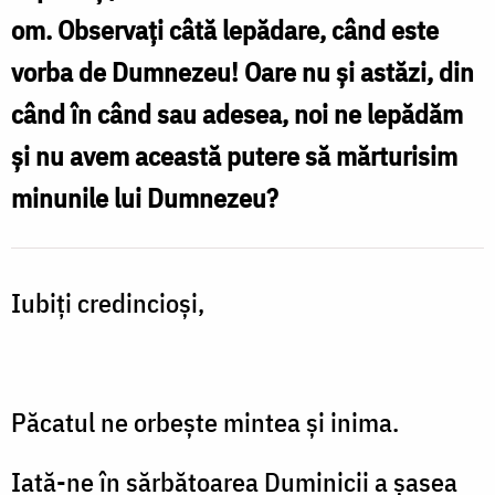
după
om. Observaţi câtă lepădare, când este
Paşti
vorba de Dumnezeu! Oare nu şi astăzi, din
-
când în când sau adesea, noi ne lepădăm
a
şi nu avem această putere să mărturisim
Orbului
minunile lui Dumnezeu?
din
naştere
Iubiţi credincioşi,
Păcatul ne orbeşte mintea şi inima.
Iată-ne în sărbătoarea Duminicii a şasea