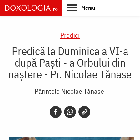
Skip
Meniu
to
main
Main
content
navigation
Predici
Predică la Duminica a VI-a
după Paşti - a Orbului din
naştere - Pr. Nicolae Tănase
Părintele Nicolae Tănase