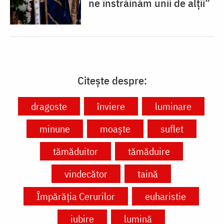
ne înstrăinăm unii de alții”
Citește despre:
dragoste
înviere
luminare
minune
moaște
suflet
tămăduitor
tămăduire
vindecător
taină
Împărăția Cerurilor
euharistie
iubire
lumină