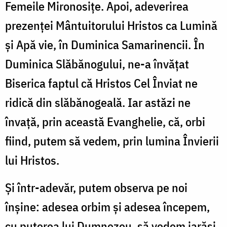
Femeile Mironosiţe. Apoi, adeverirea
prezenţei Mântuitorului Hristos ca Lumină
şi Apă vie, în Duminica Samarinencii. În
Duminica Slăbănogului, ne-a învăţat
Biserica faptul că Hristos Cel Înviat ne
ridică din slăbănogeală. Iar astăzi ne
învaţă, prin această Evanghelie, că, orbi
fiind, putem să vedem, prin lumina Învierii
lui Hristos.
Şi într-adevăr, putem observa pe noi
înşine: adesea orbim şi adesea începem,
cu puterea lui Dumnezeu, să vedem iarăşi.