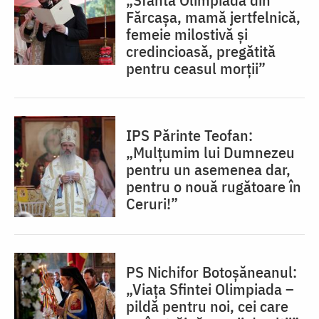
Fărcașa, mamă jertfelnică,
femeie milostivă și
credincioasă, pregătită
pentru ceasul morții”
IPS Părinte Teofan:
„Mulțumim lui Dumnezeu
pentru un asemenea dar,
pentru o nouă rugătoare în
Ceruri!”
PS Nichifor Botoșăneanul:
„Viața Sfintei Olimpiada –
pildă pentru noi, cei care