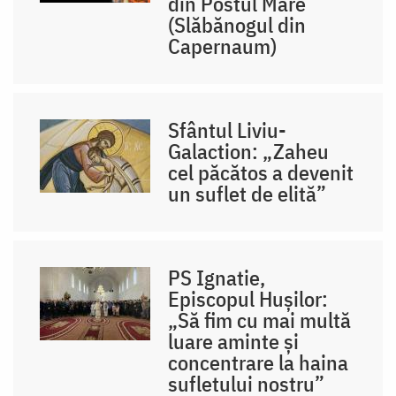
din Postul Mare
(Slăbănogul din
Capernaum)
Sfântul Liviu-
Galaction: „Zaheu
cel păcătos a devenit
un suflet de elită”
PS Ignatie,
Episcopul Hușilor:
„Să fim cu mai multă
luare aminte și
concentrare la haina
sufletului nostru”