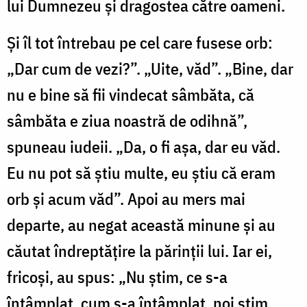
lui Dumnezeu şi dragostea către oameni.
Şi îl tot întrebau pe cel care fusese orb:
„Dar cum de vezi?”. „Uite, văd”. „Bine, dar
nu e bine să fii vindecat sâmbăta, că
sâmbăta e ziua noastră de odihnă”,
spuneau iudeii. „Da, o fi aşa, dar eu văd.
Eu nu pot să ştiu multe, eu ştiu că eram
orb şi acum văd”. Apoi au mers mai
departe, au negat această minune şi au
căutat îndreptăţire la părinţii lui. Iar ei,
fricoşi, au spus: „Nu ştim, ce s-a
întâmplat, cum s-a întâmplat, noi ştim