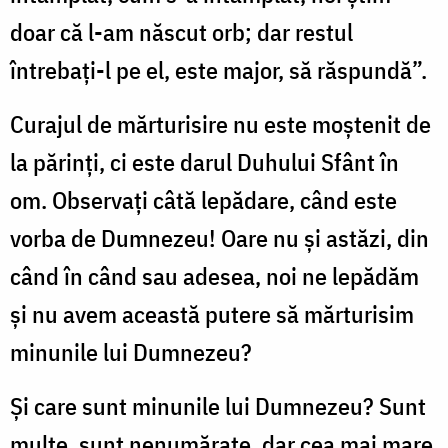
doar că l-am născut orb; dar restul
întrebaţi-l pe el, este major, să răspundă”.
Curajul de mărturisire nu este moștenit de
la părinți, ci este darul Duhului Sfânt în
om. Observaţi câtă lepădare, când este
vorba de Dumnezeu! Oare nu şi astăzi, din
când în când sau adesea, noi ne lepădăm
şi nu avem această putere să mărturisim
minunile lui Dumnezeu?
Şi care sunt minunile lui Dumnezeu? Sunt
multe, sunt nenumărate, dar cea mai mare