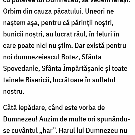
Orbim din cauza păcatului. Uneori ne
naştem aşa, pentru că părinţii noştri,
bunicii noştri, au lucrat răul, în feluri în
care poate nici nu ştim. Dar există pentru
noi dumnezeiescul Botez, Sfânta
Spovedanie, Sfânta Împărtăşanie şi toate
tainele Bisericii, lucrătoare în sufletul
nostru.
Câtă lepădare, când este vorba de
Dumnezeu! Auzim de multe ori spunându-
se cuvântul „har”. Harul lui Dumnezeu nu