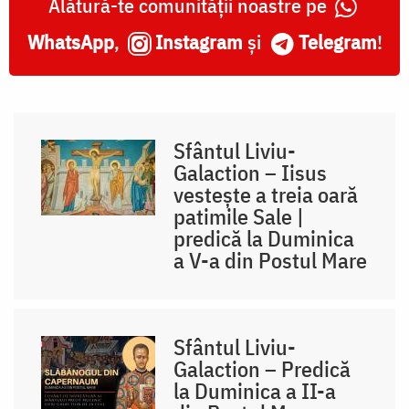
Alătură-te comunității noastre pe
WhatsApp
,
Instagram
și
Telegram
!
Sfântul Liviu-
Galaction – Iisus
vesteşte a treia oară
patimile Sale |
predică la Duminica
a V-a din Postul Mare
Sfântul Liviu-
Galaction – Predică
la Duminica a II-a