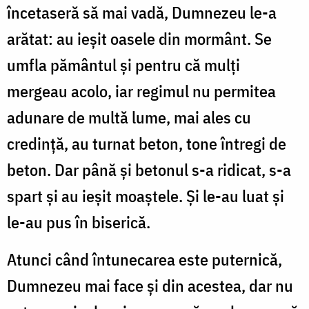
încetaseră să mai vadă, Dumnezeu le-a
arătat: au ieşit oasele din mormânt. Se
umfla pământul şi pentru că mulţi
mergeau acolo, iar regimul nu permitea
adunare de multă lume, mai ales cu
credinţă, au turnat beton, tone întregi de
beton. Dar până şi betonul s-a ridicat, s-a
spart şi au ieşit moaştele. Şi le-au luat şi
le-au pus în biserică.
Atunci când întunecarea este puternică,
Dumnezeu mai face şi din acestea, dar nu