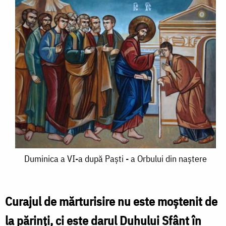
Duminica
Duminica a VI-a după Paşti - a Orbului din naştere
a
VI-
Curajul de mărturisire nu este moștenit de
a
la părinți, ci este darul Duhului Sfânt în