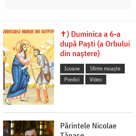
✝) Duminica a 6-a
după Paști (a Orbului
din naștere)
Icoane
Sfinte moaște
Predici
Video
Părintele Nicolae
Tănase