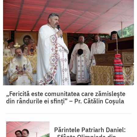
„Fericită este comunitatea care zămislește
din rândurile ei sfinți” – Pr. Cătălin Coșula
Părintele Patriarh Daniel:
„Sfânta Olimpiada din