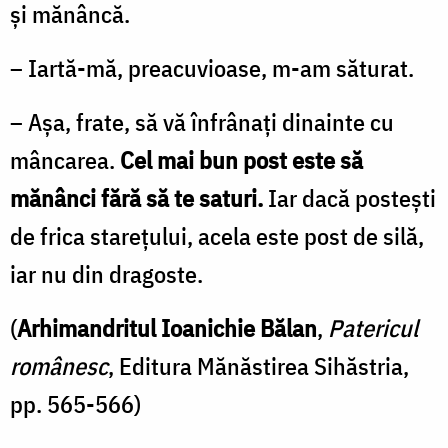
şi mănâncă.
– Iartă-mă, preacuvioase, m-am săturat.
– Aşa, frate, să vă înfrânaţi dinainte cu
mâncarea.
Cel mai bun post este să
mănânci fără să te saturi.
Iar dacă posteşti
de frica stareţului, acela este post de silă,
iar nu din dragoste.
(
Arhimandritul Ioanichie Bălan
,
Patericul
românesc
, Editura Mănăstirea Sihăstria,
pp. 565-566)