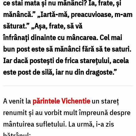
ce stai mata şi nu mănânci? Ia, frate, şi
să
mănâncă.” „Iartă-mă, preacuvioase, m-am
postească
săturat.” „Aşa, frate, să vă
cu
înfrânaţi dinainte cu mâncarea. Cel mai
pâinea
bun post este să mănânci fără să te saturi.
pe
Iar dacă posteşti de frica stareţului, acela
masă
este post de silă, iar nu din dragoste.”
/
Foto:
Oana
A venit la
părintele Vichentie
un stareţ
Nechifor
renumit şi au vorbit mult împreună despre
mântuirea sufletului. La urmă, i-a zis
bătrânul: