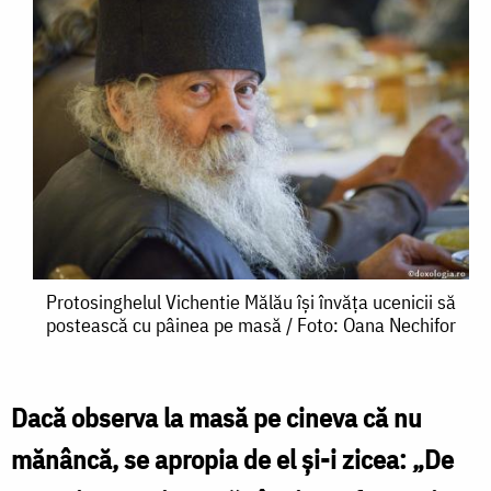
Protosinghelul
Protosinghelul Vichentie Mălău își învăța ucenicii să
postească cu pâinea pe masă / Foto: Oana Nechifor
Vichentie
Mălău
își
Dacă observa la masă pe cineva că nu
învăța
mănâncă, se apropia de el şi-i zicea: „De
ucenicii