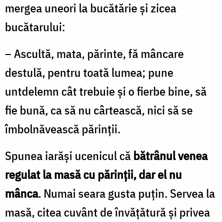
mergea uneori la bucătărie şi zicea
bucătarului:
– Ascultă, mata, părinte, fă mâncare
destulă, pentru toată lumea; pune
untdelemn cât trebuie şi o fierbe bine, să
fie bună, ca să nu cârtească, nici să se
îmbolnăvească părinţii.
Spunea iarăşi ucenicul că
bătrânul venea
regulat la masă cu părinţii, dar el nu
mânca
. Numai seara gusta puţin. Servea la
masă, citea cuvânt de învăţătură şi privea