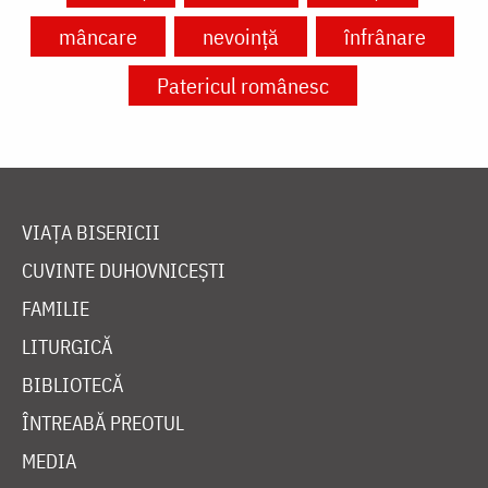
mâncare
nevoință
înfrânare
Patericul românesc
VIAȚA BISERICII
CUVINTE DUHOVNICEȘTI
FAMILIE
LITURGICĂ
BIBLIOTECĂ
ÎNTREABĂ PREOTUL
MEDIA