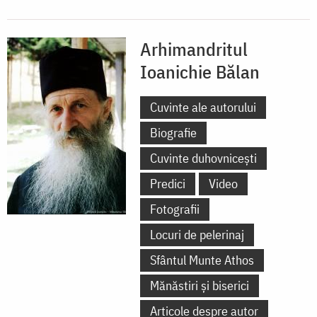
Arhimandritul
Ioanichie Bălan
Cuvinte ale autorului
Biografie
Cuvinte duhovnicești
Predici
Video
Fotografii
Locuri de pelerinaj
Sfântul Munte Athos
Mănăstiri și biserici
Articole despre autor