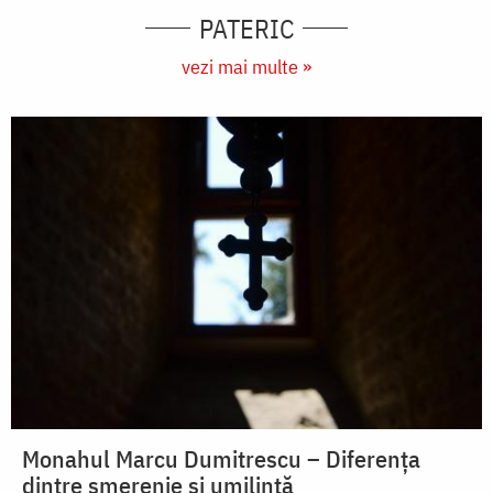
PATERIC
vezi mai multe »
Monahul Marcu Dumitrescu – Diferența
dintre smerenie și umilință