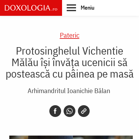
Skip
Meniu
to
main
Main
content
navigation
Pateric
Protosinghelul Vichentie
Mălău își învăța ucenicii să
postească cu pâinea pe masă
Arhimandritul Ioanichie Bălan