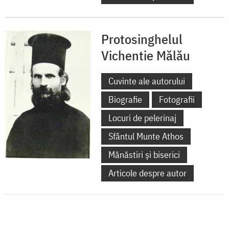
Protosinghelul
Vichentie Mălău
Cuvinte ale autorului
Biografie
Fotografii
Locuri de pelerinaj
Sfântul Munte Athos
Mănăstiri și biserici
Articole despre autor