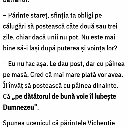
– Părinte stareţ, sfinţia ta obligi pe
călugări să postească câte două sau trei
zile, chiar dacă unii nu pot. Nu este mai
bine să-i laşi după puterea şi voinţa lor?
– Eu nu fac aşa. Le dau post, dar cu pâinea
pe masă. Cred că mai mare plată vor avea.
Îi învăţ să postească cu pâinea dinainte.
Că
„pe dătătorul de bună voie îl iubeşte
Dumnezeu”
.
Spunea ucenicul că părintele Vichentie