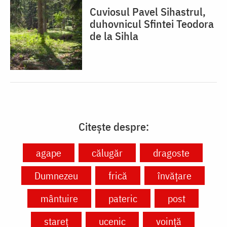
Cuviosul Pavel Sihastrul,
duhovnicul Sfintei Teodora
de la Sihla
Citește despre:
agape
călugăr
dragoste
Dumnezeu
frică
învățare
mântuire
pateric
post
stareț
ucenic
voință