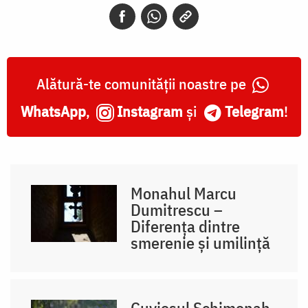
Alătură-te comunității noastre pe
WhatsApp
,
Instagram
și
Telegram
!
Monahul Marcu
Dumitrescu –
Diferența dintre
smerenie și umilință
Cuviosul Schimonah