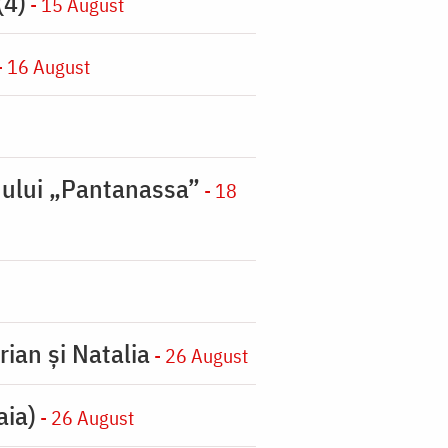
(4)
- 15 August
- 16 August
nului „Pantanassa”
- 18
rian şi Natalia
- 26 August
aia)
- 26 August