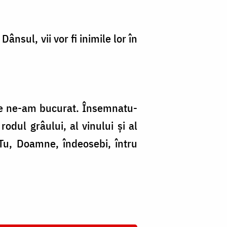
ânsul, vii vor fi inimile lor în
Tale ne-am bucurat. Însemnatu-
odul grâului, al vinului şi al
Tu, Doamne, îndeosebi, întru