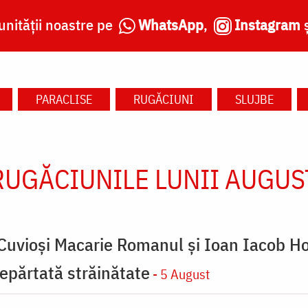
nității noastre pe
WhatsApp
,
Instagram
PARACLISE
RUGĂCIUNI
SLUJBE
RUGĂCIUNILE LUNII AUGUS
 Cuvioși Macarie Romanul și Ioan Iacob Ho
 depărtată străinătate
- 5 August