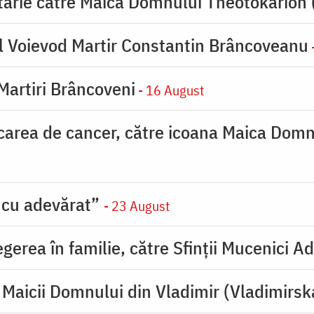
tarie către Maica Domnului Theotokarion 
l Voievod Martir Constantin Brâncoveanu
 Martiri Brâncoveni
- 16 August
carea de cancer, către icoana Maica Dom
 cu adevărat”
- 23 August
erea în familie, către Sfinţii Mucenici Ad
Maicii Domnului din Vladimir (Vladimirsk