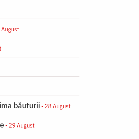
 August
t
ima băuturii
- 28 August
ie
- 29 August