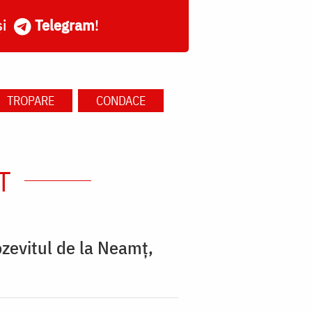
și
Telegram
!
TROPARE
CONDACE
T
zevitul de la Neamț,