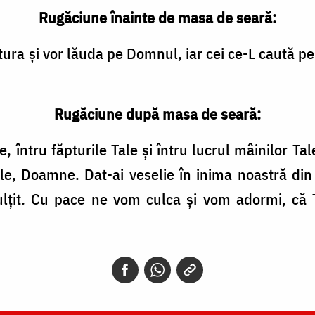
Rugăciune înainte de masa de seară:
ura şi vor lăuda pe Domnul, iar cei ce-L caută pe D
Rugăciune după masa de seară:
, întru făpturile Tale şi întru lucrul mâinilor 
le, Doamne. Dat-ai veselie în inima noastră din r
lţit. Cu pace ne vom culca şi vom adormi, că 