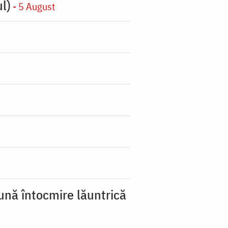
l)
- 5 August
ună întocmire lăuntrică