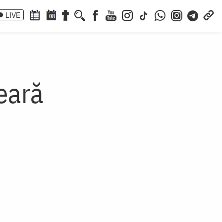
LIVE
08
eară