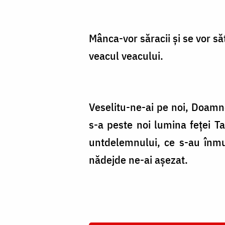
Mânca-vor săracii şi se vor săt
veacul veacului.
Veselitu-ne-ai pe noi, Doamne
s-a peste noi lumina feţei Ta
untdelemnului, ce s-au înmu
nădejde ne-ai aşezat.