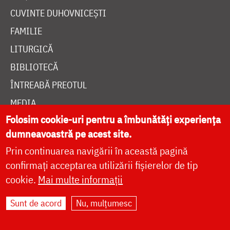
CUVINTE DUHOVNICEȘTI
FAMILIE
LITURGICĂ
BIBLIOTECĂ
ÎNTREABĂ PREOTUL
MEDIA
Folosim cookie-uri pentru a îmbunătăți experiența
ȘTIRI
dumneavoastră pe acest site.
HRAMUL SFINTEI CUVIOASE PARASCHEVA
Prin continuarea navigării în această pagină
confirmați acceptarea utilizării fișierelor de tip
AUTORI
cookie.
Mai multe informații
PĂRINȚI DUHOVNICEȘTI
Sunt de acord
Nu, mulțumesc
MAICI CU VIAȚĂ DUHOVNICEASCĂ
TEMATICĂ