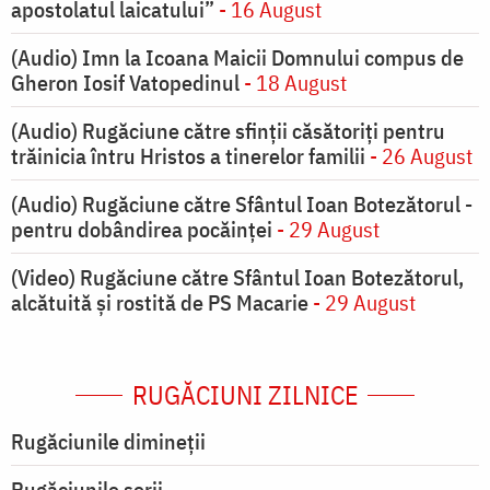
apostolatul laicatului”
- 16 August
(Audio) Imn la Icoana Maicii Domnului compus de
Gheron Iosif Vatopedinul
- 18 August
(Audio) Rugăciune către sfinții căsătoriți pentru
trăinicia întru Hristos a tinerelor familii
- 26 August
(Audio) Rugăciune către Sfântul Ioan Botezătorul -
pentru dobândirea pocăinței
- 29 August
(Video) Rugăciune către Sfântul Ioan Botezătorul,
alcătuită și rostită de PS Macarie
- 29 August
RUGĂCIUNI ZILNICE
Rugăciunile dimineții
Rugăciunile serii