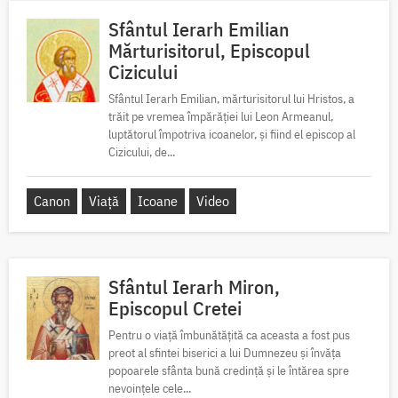
Sfântul Ierarh Emilian
Mărturisitorul, Episcopul
Cizicului
Sfântul Ierarh Emilian, mărturisitorul lui Hristos, a
trăit pe vremea împărăției lui Leon Armeanul,
luptătorul împotriva icoanelor, și fiind el episcop al
Cizicului, de...
Canon
Viață
Icoane
Video
Sfântul Ierarh Miron,
Episcopul Cretei
Pentru o viață îmbunătățită ca aceasta a fost pus
preot al sfintei biserici a lui Dumnezeu și învăța
popoarele sfânta bună credință și le întărea spre
nevoințele cele...