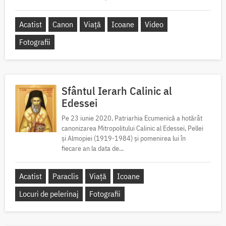
Acatist
Canon
Viață
Icoane
Video
Fotografii
Sfântul Ierarh Calinic al
Edessei
Pe 23 iunie 2020, Patriarhia Ecumenică a hotărât
canonizarea Mitropolitului Calinic al Edessei, Pellei
și Almopiei (1919-1984) și pomenirea lui în
fiecare an la data de...
Acatist
Paraclis
Viață
Icoane
Locuri de pelerinaj
Fotografii