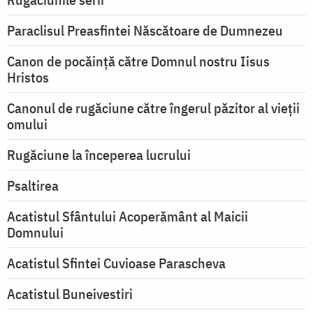
Paraclisul Preasfintei Născătoare de Dumnezeu
Canon de pocăință către Domnul nostru Iisus
Hristos
Canonul de rugăciune către îngerul păzitor al vieții
omului
Rugăciune la începerea lucrului
Psaltirea
Acatistul Sfântului Acoperământ al Maicii
Domnului
Acatistul Sfintei Cuvioase Parascheva
Acatistul Buneivestiri