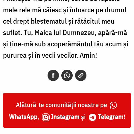
mele rele mă căiesc și întoarce pe drumul
cel drept blestematul și rătăcitul meu
suflet. Tu, Maica lui Dumnezeu, apără-mă
și ține-mă sub acoperământul tău acum și
pururea și în vecii vecilor. Amin!
Alătură-te comunității noastre pe
WhatsApp
,
Instagram
și
Telegram
!