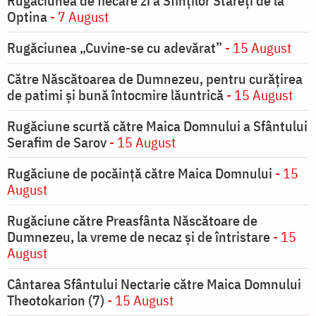
Rugăciunea de fiecare zi a Sfinților Stareți de la
Optina
- 7 August
Rugăciunea „Cuvine-se cu adevărat”
- 15 August
Către Născătoarea de Dumnezeu, pentru curățirea
de patimi și bună întocmire lăuntrică
- 15 August
Rugăciune scurtă către Maica Domnului a Sfântului
Serafim de Sarov
- 15 August
Rugăciune de pocăinţă către Maica Domnului
- 15
August
Rugăciune către Preasfânta Născătoare de
Dumnezeu, la vreme de necaz şi de întristare
- 15
August
Cântarea Sfântului Nectarie către Maica Domnului
Theotokarion (7)
- 15 August