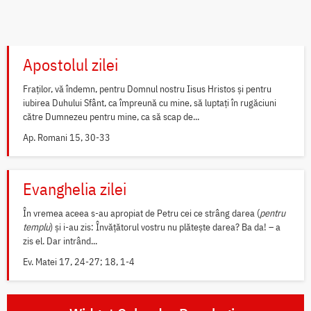
Apostolul zilei
Fraților, vă îndemn, pentru Domnul nostru Iisus Hristos și pentru
iubirea Duhului Sfânt, ca împreună cu mine, să luptați în rugăciuni
către Dumnezeu pentru mine, ca să scap de...
Ap. Romani 15, 30-33
Evanghelia zilei
În vremea aceea s-au apropiat de Petru cei ce strâng darea (
pentru
templu
) și i-au zis: Învățătorul vostru nu plătește darea? Ba da! – a
zis el. Dar intrând...
Ev. Matei 17, 24-27; 18, 1-4