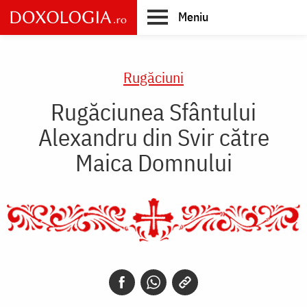
Skip
Meniu
to
main
Main
content
navigation
Rugăciuni
Rugăciunea Sfântului
Alexandru din Svir către
Maica Domnului