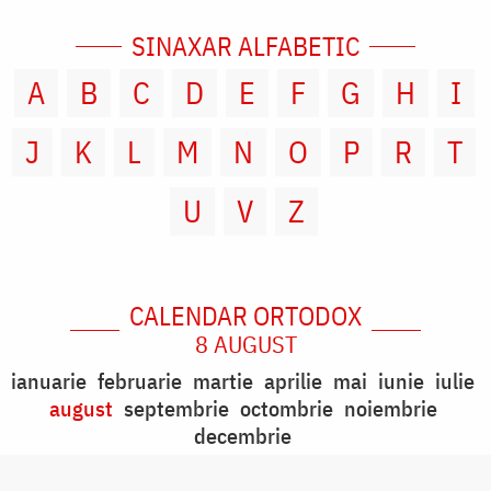
SINAXAR ALFABETIC
A
B
C
D
E
F
G
H
I
J
K
L
M
N
O
P
R
T
U
V
Z
CALENDAR ORTODOX
8 AUGUST
ianuarie
februarie
martie
aprilie
mai
iunie
iulie
august
septembrie
octombrie
noiembrie
decembrie