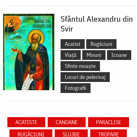
Sfântul Alexandru din
Svir
Acatist
Rugăciuni
Viață
Minuni
Icoane
Sfinte moaște
Locuri de pelerinaj
Fotografii
ACATISTE
CANOANE
PARACLISE
RUGĂCIUNI
SLUJBE
TROPARE