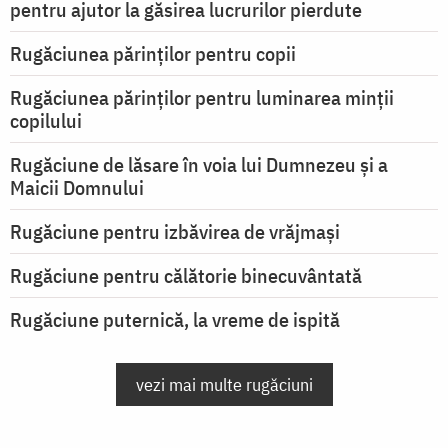
pentru ajutor la găsirea lucrurilor pierdute
Rugăciunea părinților pentru copii
Rugăciunea părinților pentru luminarea minţii
copilului
Rugăciune de lăsare în voia lui Dumnezeu şi a
Maicii Domnului
Rugăciune pentru izbăvirea de vrăjmași
Rugăciune pentru călătorie binecuvântată
Rugăciune puternică, la vreme de ispită
vezi mai multe rugăciuni