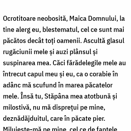
Ocrotitoare neobosită, Maica Domnului, la
tine alerg eu, blestematul, cel ce sunt mai
păcătos decât toți oamenii. Ascultă glasul
rugăciunii mele și auzi plânsul și
suspinarea mea. Căci fărădelegile mele au
întrecut capul meu și eu, ca o corabie în
adânc mă scufund în marea păcatelor
mele. Însă tu, Stăpâna mea atotbună și
milostivă, nu mă disprețui pe mine,
deznădăjduitul, care în păcate pier.
Miluiește-mă pe mine, cel ce de faptele