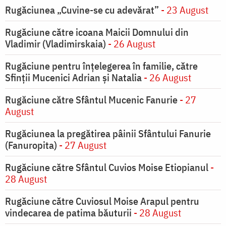
Rugăciunea „Cuvine-se cu adevărat”
- 23 August
Rugăciune către icoana Maicii Domnului din
Vladimir (Vladimirskaia)
- 26 August
Rugăciune pentru înţelegerea în familie, către
Sfinţii Mucenici Adrian şi Natalia
- 26 August
Rugăciune către Sfântul Mucenic Fanurie
- 27
August
Rugăciunea la pregătirea pâinii Sfântului Fanurie
(Fanuropita)
- 27 August
Rugăciune către Sfântul Cuvios Moise Etiopianul
-
28 August
Rugăciune către Cuviosul Moise Arapul pentru
vindecarea de patima băuturii
- 28 August