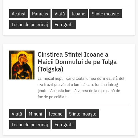
Acatist
Paraclis
Viață
Icoane
Sfinte moaște
Locuri de pelerinaj
Fotografii
Cinstirea Sfintei Icoane a
Maicii Domnului de pe Tolga
(Tolgska)
La miezul nopții, când toată lumea dormea, sfântul
s-a trezit și a văzut o lumină care lumina întreg
ținutul. Aceasta lumină venea de la o coloană de
foc de pe celălalt...
Viață
Minuni
Icoane
Sfinte moaște
Locuri de pelerinaj
Fotografii