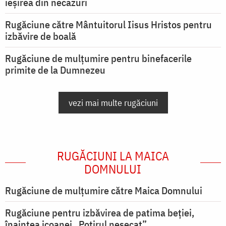
ieşirea din necazuri
Rugăciune către Mântuitorul Iisus Hristos pentru
izbăvire de boală
Rugăciune de mulțumire pentru binefacerile
primite de la Dumnezeu
vezi mai multe rugăciuni
RUGĂCIUNI LA MAICA
DOMNULUI
Rugăciune de mulţumire către Maica Domnului
Rugăciune pentru izbăvirea de patima beției,
înaintea icoanei „Potirul nesecat”