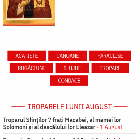
ACATISTE
CANOANE
PARACLISE
RUGĂCIUNI
SLUJBE
TROPARE
CONDACE
TROPARELE LUNII AUGUST
Troparul Sfinţilor 7 fraţi Macabei, al mamei lor
Solomoni şi al dascălului lor Eleazar
- 1 August