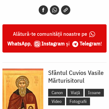
Alătură-te comunității noastre pe
WhatsApp
,
Instagram
și
Telegram
!
Sfântul Cuvios Vasile
Mărturisitorul
Canon
Viață
Icoane
Video
Fotografii