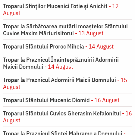
Troparul Sfinţilor Mucenici Fotie şi Anichit
- 12
August
Tropar la Sărbătoarea mutării moaştelor Sfântului
Cuvios Maxim Mărturisitorul
- 13 August
Troparul Sfântului Proroc Miheia
- 14 August
Tropar la Praznicul Înainteprăznuirii Adormirii
Maicii Domnului
- 14 August
Tropar la Praznicul Adormirii Maicii Domnului
- 15
August
Troparul Sfântului Mucenic Diomid
- 16 August
Troparul Sfântului Cuvios Gherasim Kefalonitul
- 16
August
Tropar la Praznicul Sfintei Mahrame a Domnului
-