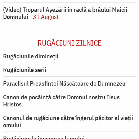
(Video) Troparul Așezării în raclă a brâului Maicii
Domnului
- 31 August
RUGĂCIUNI ZILNICE
Rugăciunile dimineții
Rugăciunile serii
Paraclisul Preasfintei Născătoare de Dumnezeu
Canon de pocăință către Domnul nostru Iisus
Hristos
Canonul de rugăciune către îngerul păzitor al vieții
omului
Rugăciune la începerea lucrului