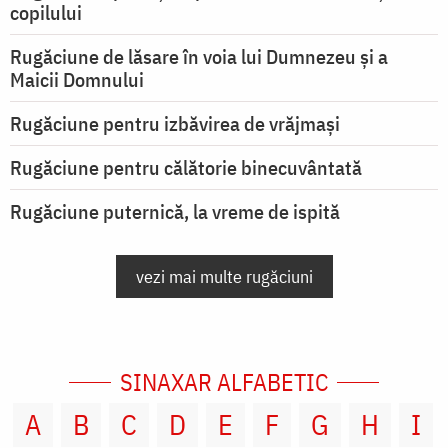
copilului
Rugăciune de lăsare în voia lui Dumnezeu şi a
Maicii Domnului
Rugăciune pentru izbăvirea de vrăjmași
Rugăciune pentru călătorie binecuvântată
Rugăciune puternică, la vreme de ispită
vezi mai multe rugăciuni
SINAXAR ALFABETIC
A
B
C
D
E
F
G
H
I