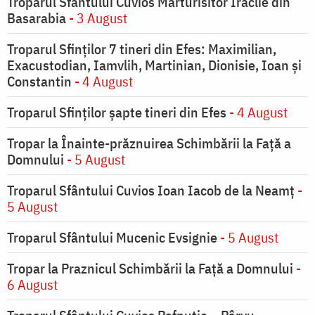
Troparul Sfântului Cuvios Mărturisitor Iraclie din
Basarabia
- 3 August
Troparul Sfinţilor 7 tineri din Efes: Maximilian,
Exacustodian, Iamvlih, Martinian, Dionisie, Ioan şi
Constantin
- 4 August
Troparul Sfinţilor şapte tineri din Efes
- 4 August
Tropar la Înainte-prăznuirea Schimbării la Faţă a
Domnului
- 5 August
Troparul Sfântului Cuvios Ioan Iacob de la Neamț
-
5 August
Troparul Sfântului Mucenic Evsignie
- 5 August
Tropar la Praznicul Schimbării la Faţă a Domnului
-
6 August