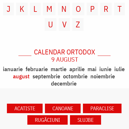
J
K
L
M
N
O
P
R
T
U
V
Z
CALENDAR ORTODOX
9 AUGUST
ianuarie
februarie
martie
aprilie
mai
iunie
iulie
august
septembrie
octombrie
noiembrie
decembrie
ACATISTE
CANOANE
PARACLISE
RUGĂCIUNI
SLUJBE