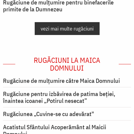
Rugăciune de mulțumire pentru binefacerile
primite de la Dumnezeu
vezi mai multe rugăciuni
RUGĂCIUNI LA MAICA
DOMNULUI
Rugăciune de mulţumire către Maica Domnului
Rugăciune pentru izbăvirea de patima beției,
înaintea icoanei „Potirul nesecat”
Rugăciunea „Cuvine-se cu adevărat"
Acatistul Sfântului Acoperământ al Maicii
Domnului