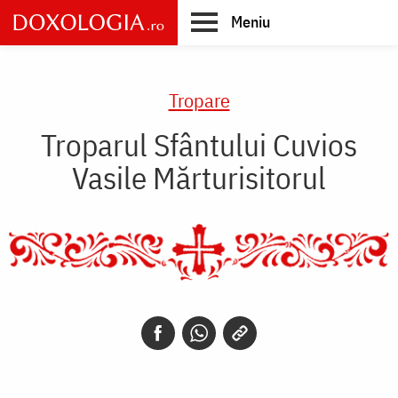
Skip
Meniu
to
main
Main
content
navigation
Tropare
Troparul Sfântului Cuvios
Vasile Mărturisitorul