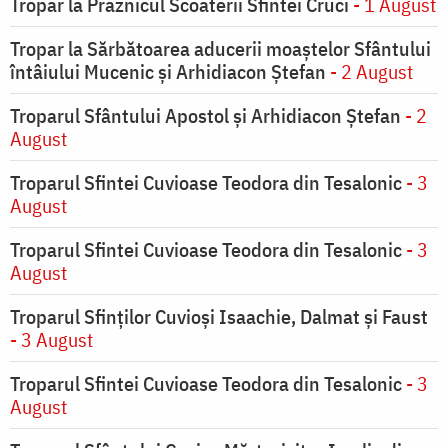
Tropar la Praznicul Scoaterii Sfintei Cruci
- 1 August
Tropar la Sărbătoarea aducerii moaştelor Sfântului
întâiului Mucenic şi Arhidiacon Ştefan
- 2 August
Troparul Sfântului Apostol și Arhidiacon Ștefan
- 2
August
Troparul Sfintei Cuvioase Teodora din Tesalonic
- 3
August
Troparul Sfintei Cuvioase Teodora din Tesalonic
- 3
August
Troparul Sfinţilor Cuvioşi Isaachie, Dalmat şi Faust
- 3 August
Troparul Sfintei Cuvioase Teodora din Tesalonic
- 3
August