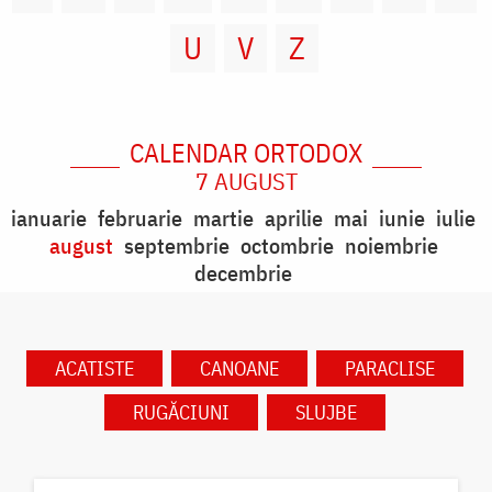
U
V
Z
CALENDAR ORTODOX
7 AUGUST
ianuarie
februarie
martie
aprilie
mai
iunie
iulie
august
septembrie
octombrie
noiembrie
decembrie
ACATISTE
CANOANE
PARACLISE
RUGĂCIUNI
SLUJBE