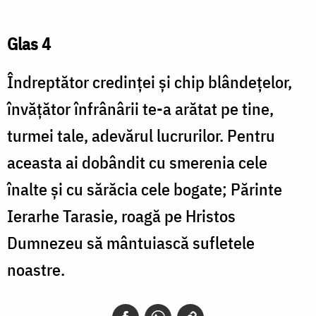
Glas 4
Îndreptător credinţei şi chip blândeţelor,
învăţător înfrânârii te-a arătat pe tine,
turmei tale, adevărul lucrurilor. Pentru
aceasta ai dobândit cu smerenia cele
înalte şi cu sărăcia cele bogate; Părinte
Ierarhe Tarasie, roagă pe Hristos
Dumnezeu să mântuiască sufletele
noastre.