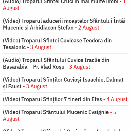
(Audio) Troparul Sfintei Cruci în mai multe limbi
- 1
August
(Video) Troparul aducerii moaștelor Sfântului Întâi
Mucenic și Arhidiacon Ștefan
- 2 August
(Video) Troparul Sfintei Cuvioase Teodora din
Tesalonic
- 3 August
(Audio) Troparul Sfântului Cuvios Iraclie din
Basarabia – Pr. Vlad Roșu
- 3 August
(Video) Troparul Sfinților Cuvioși Isaachie, Dalmat
și Faust
- 3 August
(Video) Troparul Sfinților 7 tineri din Efes
- 4 August
(Video) Troparul Sfântului Mucenic Evsignie
- 5
August