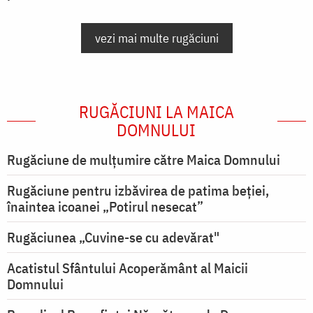
vezi mai multe rugăciuni
RUGĂCIUNI LA MAICA
DOMNULUI
Rugăciune de mulţumire către Maica Domnului
Rugăciune pentru izbăvirea de patima beției,
înaintea icoanei „Potirul nesecat”
Rugăciunea „Cuvine-se cu adevărat"
Acatistul Sfântului Acoperământ al Maicii
Domnului