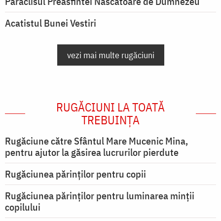
Paraclisul Preasfintei Născătoare de Dumnezeu
Acatistul Bunei Vestiri
vezi mai multe rugăciuni
RUGĂCIUNI LA TOATĂ
TREBUINȚA
Rugăciune către Sfântul Mare Mucenic Mina,
pentru ajutor la găsirea lucrurilor pierdute
Rugăciunea părinților pentru copii
Rugăciunea părinților pentru luminarea minţii
copilului