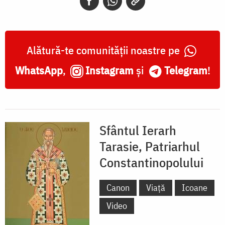
Alătură-te comunității noastre pe
WhatsApp
,
Instagram
și
Telegram
!
Sfântul Ierarh
Tarasie, Patriarhul
Constantinopolului
Canon
Viață
Icoane
Video