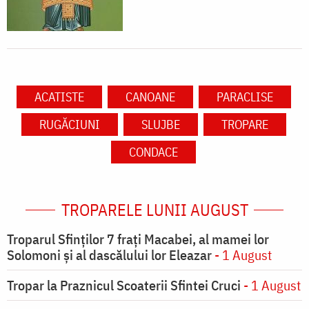
ACATISTE
CANOANE
PARACLISE
RUGĂCIUNI
SLUJBE
TROPARE
CONDACE
TROPARELE LUNII AUGUST
Troparul Sfinţilor 7 fraţi Macabei, al mamei lor
Solomoni şi al dascălului lor Eleazar
- 1 August
Tropar la Praznicul Scoaterii Sfintei Cruci
- 1 August