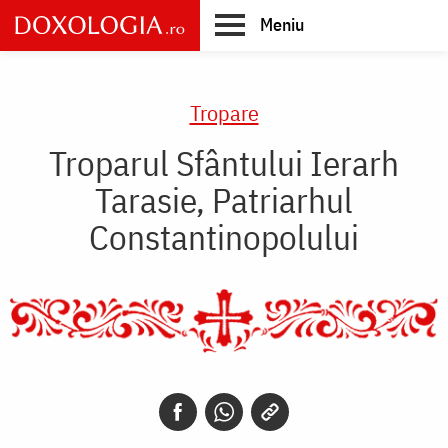
Skip
Meniu
to
main
Main
content
navigation
Tropare
Troparul Sfântului Ierarh
Tarasie, Patriarhul
Constantinopolului