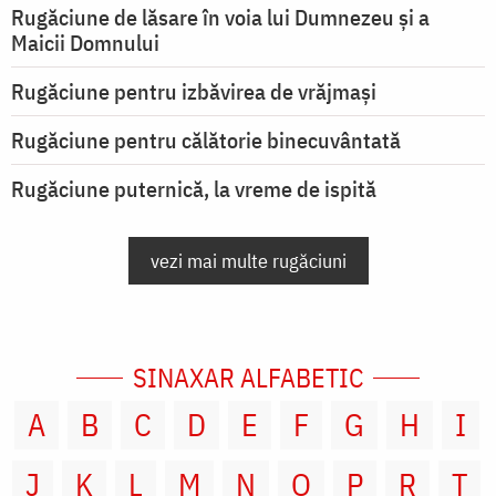
Rugăciune de lăsare în voia lui Dumnezeu şi a
Maicii Domnului
Rugăciune pentru izbăvirea de vrăjmași
Rugăciune pentru călătorie binecuvântată
Rugăciune puternică, la vreme de ispită
vezi mai multe rugăciuni
SINAXAR ALFABETIC
A
B
C
D
E
F
G
H
I
J
K
L
M
N
O
P
R
T