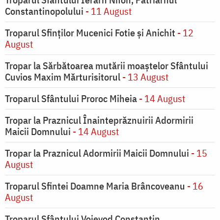
Constantinopolului
- 11 August
Troparul Sfinţilor Mucenici Fotie şi Anichit
- 12
August
Tropar la Sărbătoarea mutării moaştelor Sfântului
Cuvios Maxim Mărturisitorul
- 13 August
Troparul Sfântului Proroc Miheia
- 14 August
Tropar la Praznicul Înainteprăznuirii Adormirii
Maicii Domnului
- 14 August
Tropar la Praznicul Adormirii Maicii Domnului
- 15
August
Troparul Sfintei Doamne Maria Brâncoveanu
- 16
August
Troparul Sfântului Voievod Constantin