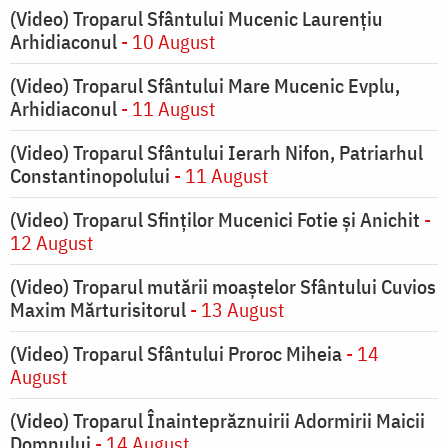
(Video) Troparul Sfântului Mucenic Laurențiu
Arhidiaconul
- 10 August
(Video) Troparul Sfântului Mare Mucenic Evplu,
Arhidiaconul
- 11 August
(Video) Troparul Sfântului Ierarh Nifon, Patriarhul
Constantinopolului
- 11 August
(Video) Troparul Sfinților Mucenici Fotie și Anichit
-
12 August
(Video) Troparul mutării moaștelor Sfântului Cuvios
Maxim Mărturisitorul
- 13 August
(Video) Troparul Sfântului Proroc Miheia
- 14
August
(Video) Troparul Înainteprăznuirii Adormirii Maicii
Domnului
- 14 August