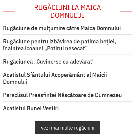
RUGĂCIUNI LA MAICA
DOMNULUI
Rugăciune de mulţumire către Maica Domnului
Rugăciune pentru izbăvirea de patima beției,
înaintea icoanei „Potirul nesecat”
Rugăciunea „Cuvine-se cu adevărat"
Acatistul Sfântului Acoperământ al Maicii
Domnului
Paraclisul Preasfintei Născătoare de Dumnezeu
Acatistul Bunei Vestiri
vezi mai multe rugăciuni