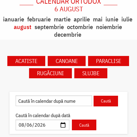
CALENDAR ORTODOX
6 AUGUST
ianuarie
februarie
martie
aprilie
mai
iunie
iulie
august
septembrie
octombrie
noiembrie
decembrie
ACATISTE
CANOANE
PARACLISE
RUGĂCIUNI
SLUJBE
Caută în calendar după dată