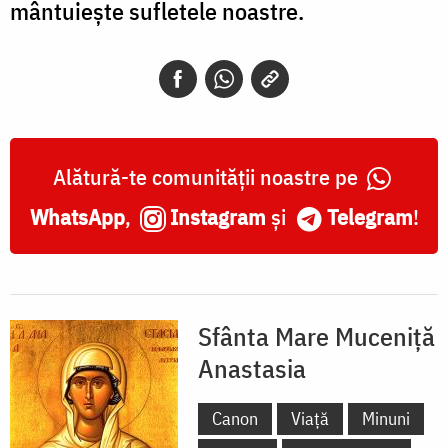
mântuiește sufletele noastre.
Alătură-te comunității noastre pe
WhatsApp
,
Instagram
și
Telegram
!
Sfânta Mare Muceniță
Anastasia
Canon
Viață
Minuni