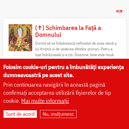
(✝) Schimbarea la Față a
Domnului
Dorind să se îndulcească neîncetat de acea slavă a
lui Hristos și de vederea sfinților proroci, Petru a
luat îndrăzneală și a zis: Doamne, bine este nouă
să...
Folosim cookie-uri pentru a îmbunătăți experiența
dumneavoastră pe acest site.
Acatist
Canon
Viață
Minuni
Icoane
Prin continuarea navigării în această pagină
Sfinte moaște
Locuri de pelerinaj
confirmați acceptarea utilizării fișierelor de tip
Sfântul Munte Athos
Predici
Video
Fotografii
cookie.
Mai multe informații
Sunt de acord
Nu, mulțumesc