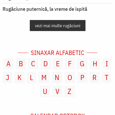
Rugăciune puternică, la vreme de ispită
vezi mai multe rugăciuni
SINAXAR ALFABETIC
A
B
C
D
E
F
G
H
I
J
K
L
M
N
O
P
R
T
U
V
Z