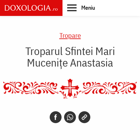
Skip
Meniu
to
main
Main
content
navigation
Tropare
Troparul Sfintei Mari
Mucenițe Anastasia