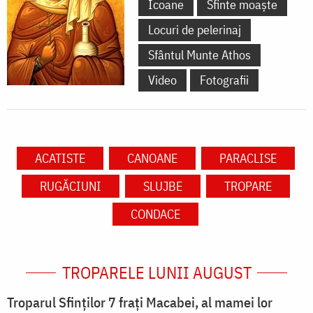
Icoane
Sfinte moaște
Locuri de pelerinaj
Sfântul Munte Athos
Video
Fotografii
ACATISTE
CANOANE
PARACLISE
RUGĂCIUNI
SLUJBE
TROPARE
CONDACE
TROPARELE LUNII AUGUST
Troparul Sfinţilor 7 fraţi Macabei, al mamei lor