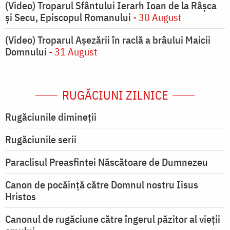
(Video) Troparul Sfântului Ierarh Ioan de la Râșca
și Secu, Episcopul Romanului
- 30 August
(Video) Troparul Așezării în raclă a brâului Maicii
Domnului
- 31 August
RUGĂCIUNI ZILNICE
Rugăciunile dimineții
Rugăciunile serii
Paraclisul Preasfintei Născătoare de Dumnezeu
Canon de pocăință către Domnul nostru Iisus
Hristos
Canonul de rugăciune către îngerul păzitor al vieții