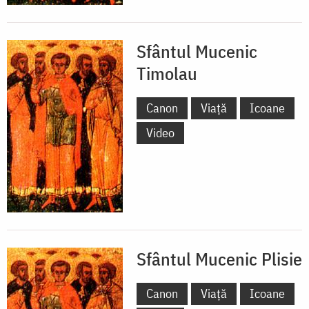
Sfântul Mucenic
Timolau
Canon
Viață
Icoane
Video
Sfântul Mucenic Plisie
Canon
Viață
Icoane