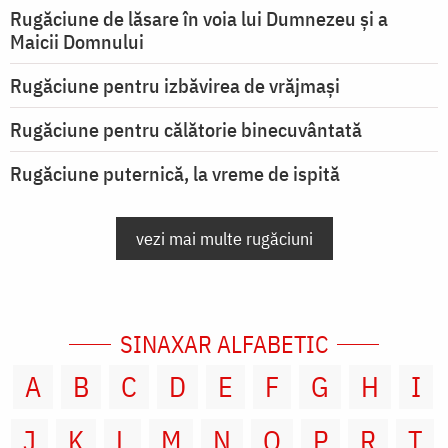
Rugăciune de lăsare în voia lui Dumnezeu şi a
Maicii Domnului
Rugăciune pentru izbăvirea de vrăjmași
Rugăciune pentru călătorie binecuvântată
Rugăciune puternică, la vreme de ispită
vezi mai multe rugăciuni
SINAXAR ALFABETIC
A
B
C
D
E
F
G
H
I
J
K
L
M
N
O
P
R
T