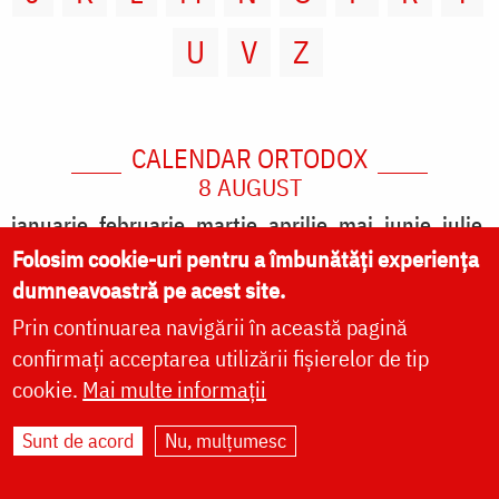
U
V
Z
CALENDAR ORTODOX
8 AUGUST
ianuarie
februarie
martie
aprilie
mai
iunie
iulie
august
septembrie
octombrie
noiembrie
Folosim cookie-uri pentru a îmbunătăți experiența
decembrie
dumneavoastră pe acest site.
Prin continuarea navigării în această pagină
confirmați acceptarea utilizării fișierelor de tip
ACATISTE
CANOANE
PARACLISE
cookie.
Mai multe informații
RUGĂCIUNI
SLUJBE
Sunt de acord
Nu, mulțumesc