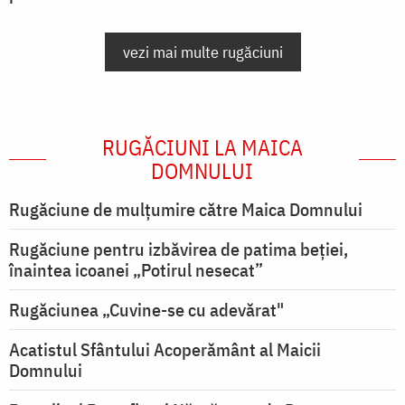
vezi mai multe rugăciuni
RUGĂCIUNI LA MAICA
DOMNULUI
Rugăciune de mulţumire către Maica Domnului
Rugăciune pentru izbăvirea de patima beției,
înaintea icoanei „Potirul nesecat”
Rugăciunea „Cuvine-se cu adevărat"
Acatistul Sfântului Acoperământ al Maicii
Domnului