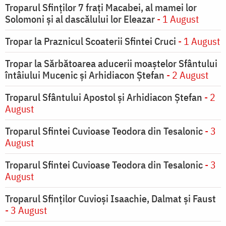
Troparul Sfinţilor 7 fraţi Macabei, al mamei lor
Solomoni şi al dascălului lor Eleazar
- 1 August
Tropar la Praznicul Scoaterii Sfintei Cruci
- 1 August
Tropar la Sărbătoarea aducerii moaştelor Sfântului
întâiului Mucenic şi Arhidiacon Ştefan
- 2 August
Troparul Sfântului Apostol și Arhidiacon Ștefan
- 2
August
Troparul Sfintei Cuvioase Teodora din Tesalonic
- 3
August
Troparul Sfintei Cuvioase Teodora din Tesalonic
- 3
August
Troparul Sfinţilor Cuvioşi Isaachie, Dalmat şi Faust
- 3 August