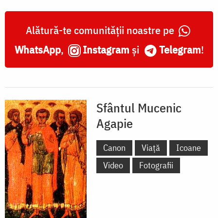
Alătură-te comunității noastre pe
WhatsApp
,
Instagram
și
Telegram
!
Sfântul Mucenic
Agapie
Canon
Viață
Icoane
Video
Fotografii