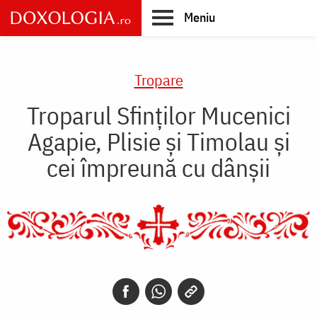
Skip
Meniu
to
main
Main
content
navigation
Tropare
Troparul Sfinţilor Mucenici
Agapie, Plisie şi Timolau şi
cei împreună cu dânşii