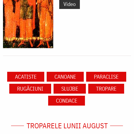
Video
ACATISTE
CANOANE
PARACLISE
RUGĂCIUNI
SLUJBE
TROPARE
CONDACE
TROPARELE LUNII AUGUST