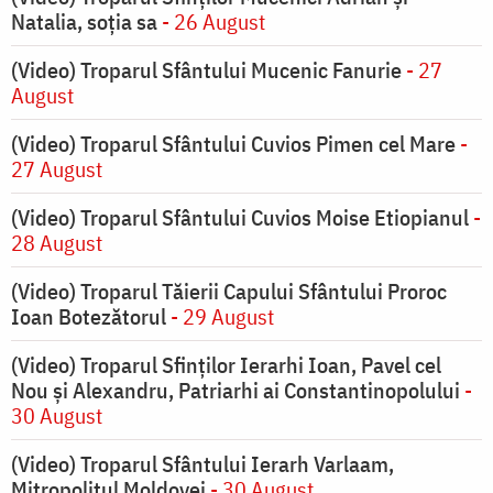
Natalia, soția sa
- 26 August
(Video) Troparul Sfântului Mucenic Fanurie
- 27
August
(Video) Troparul Sfântului Cuvios Pimen cel Mare
-
27 August
(Video) Troparul Sfântului Cuvios Moise Etiopianul
-
28 August
(Video) Troparul Tăierii Capului Sfântului Proroc
Ioan Botezătorul
- 29 August
(Video) Troparul Sfinților Ierarhi Ioan, Pavel cel
Nou și Alexandru, Patriarhi ai Constantinopolului
-
30 August
(Video) Troparul Sfântului Ierarh Varlaam,
Mitropolitul Moldovei
- 30 August