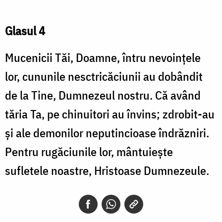
Glasul 4
Mucenicii Tăi, Doamne, întru nevoinţele
lor, cununile nesctricăciunii au dobândit
de la Tine, Dumnezeul nostru. Că având
tăria Ta, pe chinuitori au învins; zdrobit-au
şi ale demonilor neputincioase îndrăzniri.
Pentru rugăciunile lor, mântuieşte
sufletele noastre, Hristoase Dumnezeule.