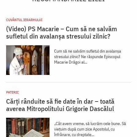
CUVÂNTUL IERARHULUI
(Video) PS Macarie – Cum să ne salvăm
sufletul din avalanșa stresului zilnic?
Cum să ne salvăm sufletul din avalanșa
stresului zilnic? Ne răspunde Episcopul
Macarie Drăgoi al...
PATERIC
Cărți rânduite să fie date în dar – toată
averea Mitropolitului Grigorie Dascălul
„Cât avem vreme, să lucrăm cele bune. Să
vieţuim după cum zice Apostolul, cu
înfrânare, cu dreptate...