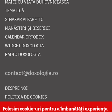
MAICI CU VIAȚĂ DUHOVNICEASCĂ
TEMATICĂ
SINAXAR ALFABETIC
MĂNĂSTIRI ȘI BISERICI
CALENDAR ORTODOX
WIDGET DOXOLOGIA
RADIO DOXOLOGIA
DESPRE NOI
POLITICA DE COOKIES
DONEAZĂ ONLINE PENTRU CATEDRALA NAȚIONALĂ
Folosim cookie-uri pentru a îmbunătăți experiența