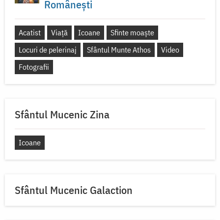
Românești
Acatist
Viață
Icoane
Sfinte moaște
Locuri de pelerinaj
Sfântul Munte Athos
Video
Fotografii
Sfântul Mucenic Zina
Icoane
Sfântul Mucenic Galaction