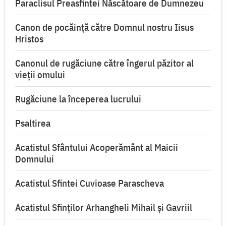
Paraclisul Preasfintei Născătoare de Dumnezeu
Canon de pocăință către Domnul nostru Iisus
Hristos
Canonul de rugăciune către îngerul păzitor al
vieții omului
Rugăciune la începerea lucrului
Psaltirea
Acatistul Sfântului Acoperământ al Maicii
Domnului
Acatistul Sfintei Cuvioase Parascheva
Acatistul Sfinților Arhangheli Mihail și Gavriil