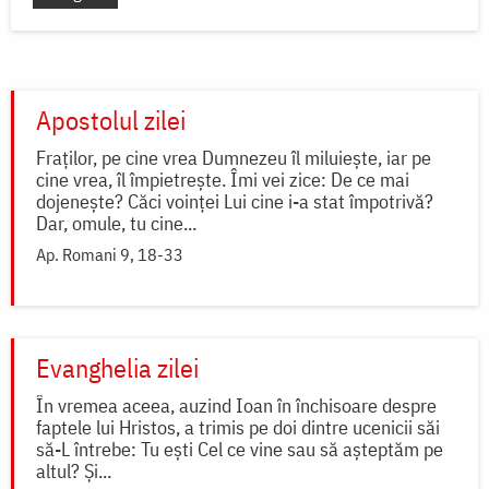
Apostolul zilei
Fraților, pe cine vrea Dumnezeu îl miluiește, iar pe
cine vrea, îl împietrește. Îmi vei zice: De ce mai
dojenește? Căci voinței Lui cine i-a stat împotrivă?
Dar, omule, tu cine...
Ap. Romani 9, 18-33
Evanghelia zilei
În vremea aceea, auzind Ioan în închisoare despre
faptele lui Hristos, a trimis pe doi dintre ucenicii săi
să-L întrebe: Tu ești Cel ce vine sau să așteptăm pe
altul? Și...