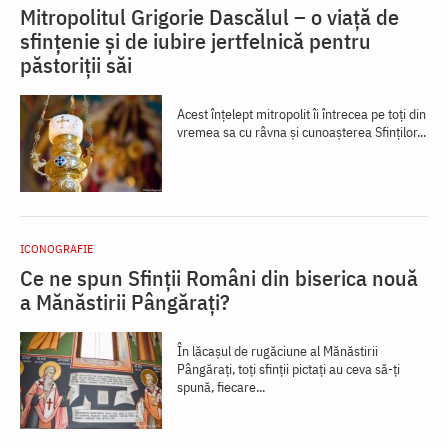
Mitropolitul Grigorie Dascălul – o viață de
sfințenie și de iubire jertfelnică pentru
păstoriții săi
Acest înţelept mitropolit îi întrecea pe toţi din
vremea sa cu râvna şi cunoaşterea Sfinţilor...
ICONOGRAFIE
Ce ne spun Sfinții Români din biserica nouă
a Mănăstirii Pângărați?
În lăcașul de rugăciune al Mănăstirii
Pângărați, toți sfinții pictați au ceva să-ți
spună, fiecare...