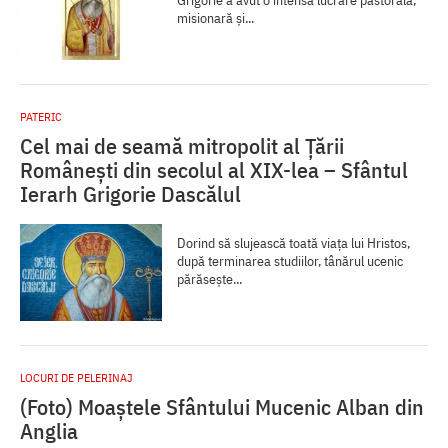
Grigorie a avut o intensă lucrare pastorală,
misionară și...
PATERIC
Cel mai de seamă mitropolit al Țării
Românești din secolul al XIX-lea – Sfântul
Ierarh Grigorie Dascălul
Dorind să slujească toată viaţa lui Hristos,
după terminarea studiilor, tânărul ucenic
părăseşte...
LOCURI DE PELERINAJ
(Foto) Moaștele Sfântului Mucenic Alban din
Anglia