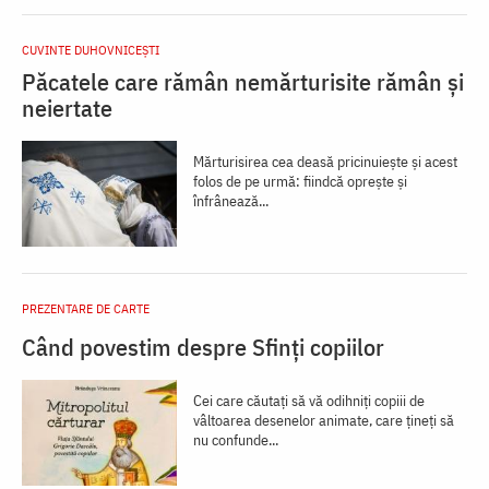
CUVINTE DUHOVNICEȘTI
Păcatele care rămân nemărturisite rămân și
neiertate
Mărturisirea cea deasă pricinuiește și acest
folos de pe urmă: fiindcă oprește și
înfrânează...
PREZENTARE DE CARTE
Când povestim despre Sfinți copiilor
Cei care căutați să vă odihniți copiii de
vâltoarea desenelor animate, care țineți să
nu confunde...