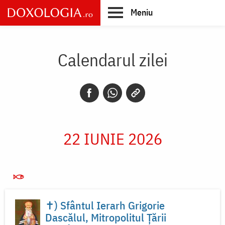
Skip
Meniu
to
main
Main
content
navigation
Calendarul zilei
22 IUNIE 2026
✝) Sfântul Ierarh Grigorie
Dascălul, Mitropolitul Țării