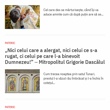
Cel care des se mărturisește, când își va
aduce aminte cum că după puțin are să se...
PATERIC
„Nici celui care a alergat, nici celui ce s-a
rugat, ci celui pe care l-a binevoit
Dumnezeu!” ‒ Mitropolitul Grigorie Dascălul
Cum trecea noaptea prin satul Tunari,
preotul l-a văzut rău îmbrăcat şi l-a închis în
coteţul...
PATERIC