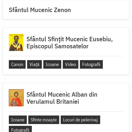
Sfântul Mucenic Zenon
Sfântul Sfințit Mucenic Eusebiu,
Episcopul Samosatelor
Canon
Viață
Icoane
Video
Fotografii
Sfântul Mucenic Alban din
Verulamul Britaniei
Icoane
Sfinte moaște
Locuri de pelerinaj
Fotografii