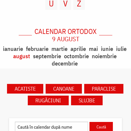
U
V
Z
CALENDAR ORTODOX
9 AUGUST
ianuarie
februarie
martie
aprilie
mai
iunie
iulie
august
septembrie
octombrie
noiembrie
decembrie
ACATISTE
CANOANE
PARACLISE
RUGĂCIUNI
SLUJBE