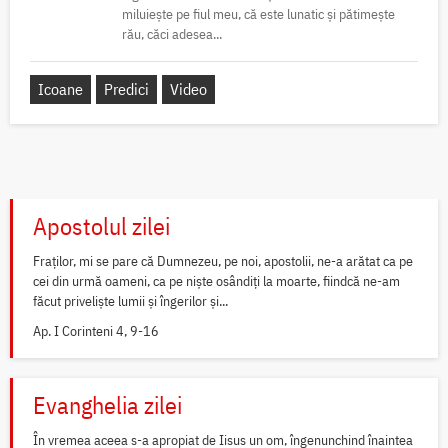
miluiește pe fiul meu, că este lunatic și pătimește
rău, căci adesea...
Icoane
Predici
Video
Apostolul zilei
Fraților, mi se pare că Dumnezeu, pe noi, apostolii, ne-a arătat ca pe
cei din urmă oameni, ca pe niște osândiți la moarte, fiindcă ne-am
făcut priveliște lumii și îngerilor și...
Ap. I Corinteni 4, 9-16
Evanghelia zilei
În vremea aceea s-a apropiat de Iisus un om, îngenunchind înaintea