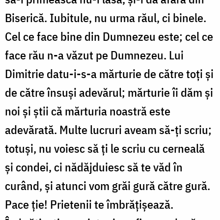
Biserică. Iubitule, nu urma răul, ci binele.
Cel ce face bine din Dumnezeu este; cel ce
face rău n-a văzut pe Dumnezeu. Lui
Dimitrie datu-i-s-a mărturie de către toți și
de către însuși adevărul; mărturie îi dăm și
noi și știi că mărturia noastră este
adevărată. Multe lucruri aveam să-ți scriu;
totuși, nu voiesc să ți le scriu cu cerneală
și condei, ci nădăjduiesc să te văd în
curând, și atunci vom grăi gură către gură.
Pace ție! Prietenii te îmbrățișează.