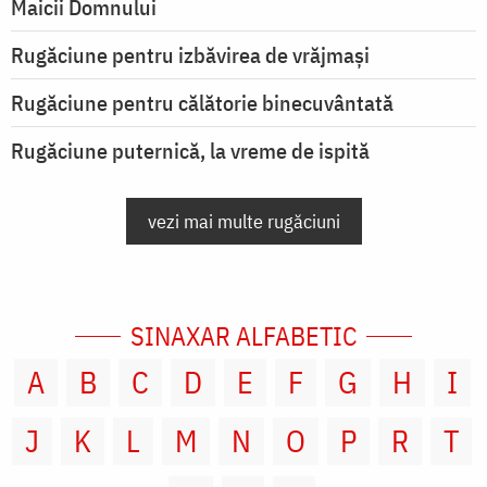
Maicii Domnului
Rugăciune pentru izbăvirea de vrăjmași
Rugăciune pentru călătorie binecuvântată
Rugăciune puternică, la vreme de ispită
vezi mai multe rugăciuni
SINAXAR ALFABETIC
A
B
C
D
E
F
G
H
I
J
K
L
M
N
O
P
R
T