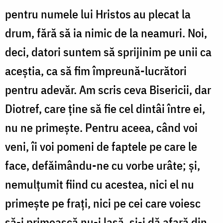
pentru numele lui Hristos au plecat la
drum, fără să ia nimic de la neamuri. Noi,
deci, datori suntem să sprijinim pe unii ca
aceștia, ca să fim împreună-lucrători
pentru adevăr. Am scris ceva Bisericii, dar
Diotref, care ține să fie cel dintâi între ei,
nu ne primește. Pentru aceea, când voi
veni, îi voi pomeni de faptele pe care le
face, defăimându-ne cu vorbe urâte; și,
nemulțumit fiind cu acestea, nici el nu
primește pe frați, nici pe cei care voiesc
să-i primească nu-i lasă, și-i dă afară din