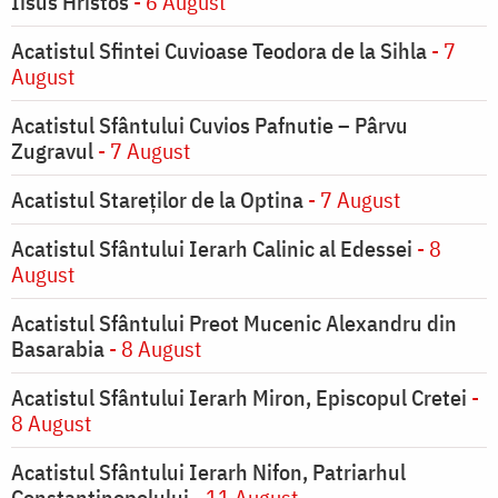
Iisus Hristos
- 6 August
Acatistul Sfintei Cuvioase Teodora de la Sihla
- 7
August
Acatistul Sfântului Cuvios Pafnutie – Pârvu
Zugravul
- 7 August
Acatistul Stareţilor de la Optina
- 7 August
Acatistul Sfântului Ierarh Calinic al Edessei
- 8
August
Acatistul Sfântului Preot Mucenic Alexandru din
Basarabia
- 8 August
Acatistul Sfântului Ierarh Miron, Episcopul Cretei
-
8 August
Acatistul Sfântului Ierarh Nifon, Patriarhul
Constantinopolului
- 11 August