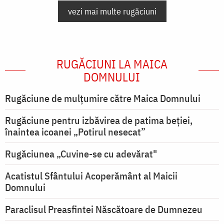
vezi mai multe rugăciuni
RUGĂCIUNI LA MAICA
DOMNULUI
Rugăciune de mulţumire către Maica Domnului
Rugăciune pentru izbăvirea de patima beției,
înaintea icoanei „Potirul nesecat”
Rugăciunea „Cuvine-se cu adevărat"
Acatistul Sfântului Acoperământ al Maicii
Domnului
Paraclisul Preasfintei Născătoare de Dumnezeu