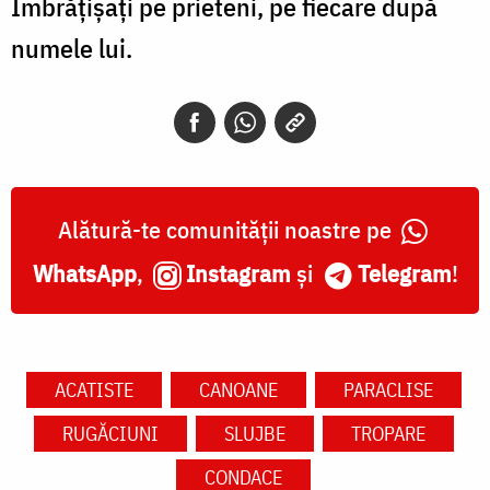
Îmbrățișați pe prieteni, pe fiecare după
numele lui.
Alătură-te comunității noastre pe
WhatsApp
,
Instagram
și
Telegram
!
ACATISTE
CANOANE
PARACLISE
RUGĂCIUNI
SLUJBE
TROPARE
CONDACE