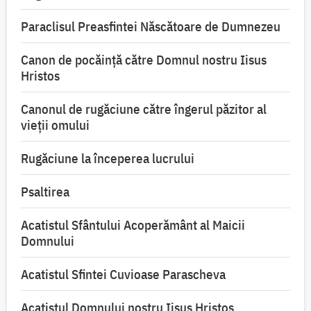
Paraclisul Preasfintei Născătoare de Dumnezeu
Canon de pocăință către Domnul nostru Iisus
Hristos
Canonul de rugăciune către îngerul păzitor al
vieții omului
Rugăciune la începerea lucrului
Psaltirea
Acatistul Sfântului Acoperământ al Maicii
Domnului
Acatistul Sfintei Cuvioase Parascheva
Acatistul Domnului nostru Iisus Hristos