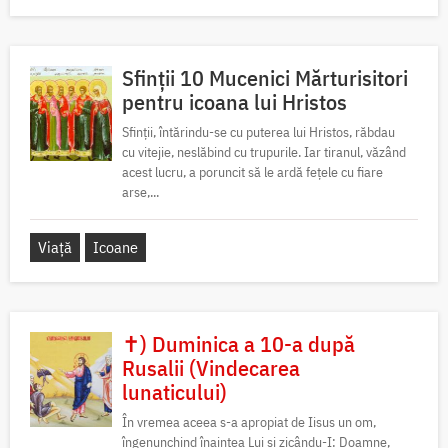
Sfinții 10 Mucenici Mărturisitori
pentru icoana lui Hristos
Sfinții, întărindu-se cu puterea lui Hristos, răbdau
cu vitejie, neslăbind cu trupurile. Iar tiranul, văzând
acest lucru, a poruncit să le ardă fețele cu fiare
arse,...
Viață
Icoane
✝) Duminica a 10-a după
Rusalii (Vindecarea
lunaticului)
În vremea aceea s-a apropiat de Iisus un om,
îngenunchind înaintea Lui și zicându-I: Doamne,