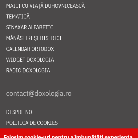
MAICI CU VIAȚĂ DUHOVNICEASCĂ
TEMATICĂ
SINAXAR ALFABETIC
MĂNĂSTIRI ȘI BISERICI
CALENDAR ORTODOX
WIDGET DOXOLOGIA
RADIO DOXOLOGIA
DESPRE NOI
POLITICA DE COOKIES
DONEAZĂ ONLINE PENTRU CATEDRALA NAȚIONALĂ
Folosim cookie-uri pentru a îmbunătăți experiența