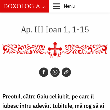
Skip
Meniu
to
main
Main
content
navigation
Ap. III Ioan 1, 1-15
Preotul, către Gaiu cel iubit, pe care îl
iubesc întru adevăr: Iubitule, mă rog să ai