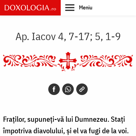
Skip
Meniu
to
main
Main
content
navigation
Ap. Iacov 4, 7-17; 5, 1-9
Fraților, supuneți-vă lui Dumnezeu. Stați
împotriva diavolului, și el va fugi de la voi.