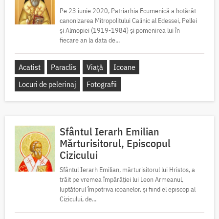
Pe 23 iunie 2020, Patriarhia Ecumenică a hotărât
canonizarea Mitropolitului Calinic al Edessei, Pellei
și Almopiei (1919-1984) și pomenirea lui în
fiecare an la data de...
Acatist
Paraclis
Viață
Icoane
Locuri de pelerinaj
Fotografii
Sfântul Ierarh Emilian
Mărturisitorul, Episcopul
Cizicului
Sfântul Ierarh Emilian, mărturisitorul lui Hristos, a
trăit pe vremea împărăției lui Leon Armeanul,
luptătorul împotriva icoanelor, și fiind el episcop al
Cizicului, de...