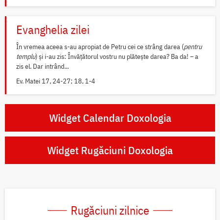
Evanghelia zilei
În vremea aceea s-au apropiat de Petru cei ce strâng darea (
pentru
templu
) și i-au zis: Învățătorul vostru nu plătește darea? Ba da! – a
zis el. Dar intrând...
Ev. Matei 17, 24-27; 18, 1-4
Widget Calendar Doxologia
Widget Rugăciuni Doxologia
Rugăciuni zilnice