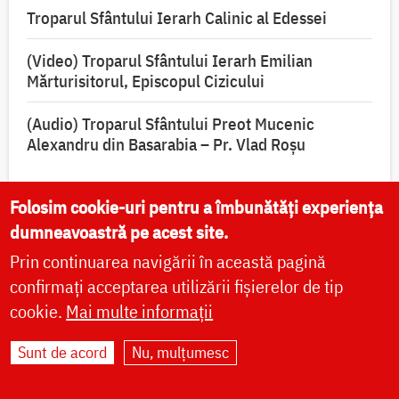
Troparul Sfântului Ierarh Calinic al Edessei
(Video) Troparul Sfântului Ierarh Emilian
Mărturisitorul, Episcopul Cizicului
(Audio) Troparul Sfântului Preot Mucenic
Alexandru din Basarabia – Pr. Vlad Roșu
Folosim cookie-uri pentru a îmbunătăți experiența
dumneavoastră pe acest site.
Rugăciuni și acatiste
Prin continuarea navigării în această pagină
confirmați acceptarea utilizării fișierelor de tip
Acatistul pentru vindecarea de cancer, către
cookie.
Mai multe informații
icoana Maicii Domnului „Pantanassa”
Sunt de acord
Nu, mulțumesc
Acatist către Maica Domnului, pentru izbăvirea
de patima beției, înaintea icoanei „Potirul