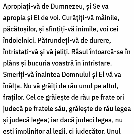
Apropiați-vă de Dumnezeu, și Se va
apropia și El de voi. Curățiți-vă mâinile,
păcătoșilor, și sfințiți-vă inimile, voi cei
îndoielnici. Pătrundeți-vă de durere,
întristați-vă și vă jeliți. Râsul întoarcă-se în
plâns și bucuria voastră în întristare.
Smeriți-vă înaintea Domnului și El vă va
înălța. Nu vă grăiți de rău unul pe altul,
fraților. Cel ce grăiește de rău pe frate ori
judecă pe fratele său, grăiește de rău legea
și judecă legea; iar dacă judeci legea, nu
ești împlinitor al legii, ci judecător. Unul