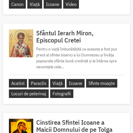
Canon
Viață
Icoane
Video
Sfântul Ierarh Miron,
Episcopul Cretei
Pentru o viață îmbunătățită ca aceasta a fost pus
preot al sfintei biserici a lui Dumnezeu și învăța
popoarele sfânta bună credință și le întărea spre
nevoințele cele...
Acatist
Paraclis
Viață
Icoane
Sfinte moaște
Locuri de pelerinaj
Fotografii
Cinstirea Sfintei Icoane a
Maicii Domnului de pe Tolga