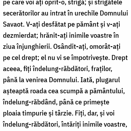
pe care voi ați oprit-o, strigă; și strigătele
secerătorilor au intrat în urechile Domnului
Savaot. V-ați desfătat pe pământ și v-ați
dezmierdat; hrănit-ați inimile voastre în
ziua înjunghierii. Osândit-ați, omorât-ați
pe cel drept; el nu vi se împotrivește. Drept
aceea, fiți îndelung-răbdători, fraților,
până la venirea Domnului. Iată, plugarul
așteaptă roada cea scumpă a pământului,
îndelung-răbdând, până ce primește
ploaia timpurie și târzie. Fiți, dar, și voi
îndelung-răbdători, întăriți inimile voastre,