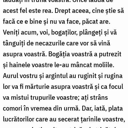
acest fel este rea. Drept aceea, cine știe să
facă ce e bine și nu va face, păcat are.
Veniți acum, voi, bogaților, plângeți și vă
tânguiți de necazurile care vor să vină
asupra voastră. Bogăția voastră a putrezit
și hainele voastre le-au mâncat moliile.
Aurul vostru și argintul au ruginit și rugina
lor va fi mărturie asupra voastră și ca focul
va mistui trupurile voastre; ați strâns
comori în vremea din urmă. Dar, iată, plata
lucrătorilor care au secerat țarinile voastre,