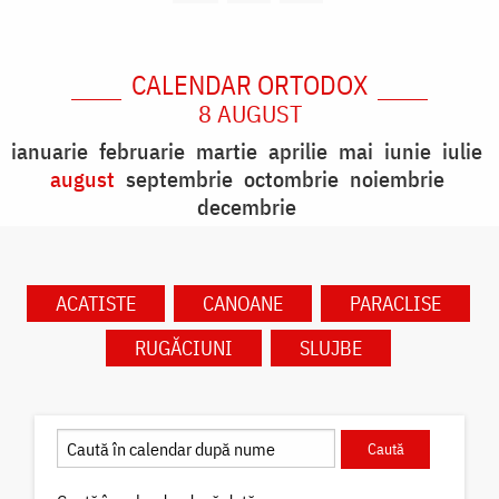
CALENDAR ORTODOX
8 AUGUST
ianuarie
februarie
martie
aprilie
mai
iunie
iulie
august
septembrie
octombrie
noiembrie
decembrie
ACATISTE
CANOANE
PARACLISE
RUGĂCIUNI
SLUJBE