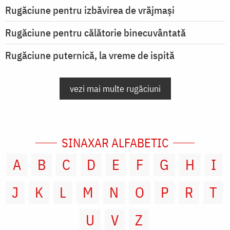
Rugăciune pentru izbăvirea de vrăjmași
Rugăciune pentru călătorie binecuvântată
Rugăciune puternică, la vreme de ispită
vezi mai multe rugăciuni
SINAXAR ALFABETIC
A
B
C
D
E
F
G
H
I
J
K
L
M
N
O
P
R
T
U
V
Z