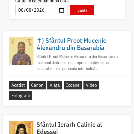
Caută în calendar după dată
✝) Sfântul Preot Mucenic
Alexandru din Basarabia
Sfântul Preot Mucenic Alexandru din Basarabia a
fost unul dintre cei mai reprezentativi clerici
basarabeni din perioada interbelică.
Acatist
Canon
Viață
Icoane
Video
Fotografii
Sfântul Ierarh Calinic al
Edessei