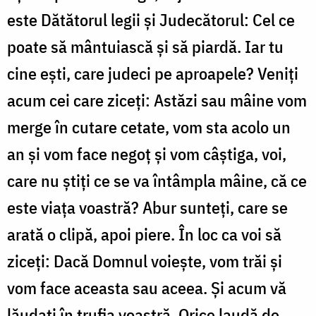
este Dătătorul legii și Judecătorul: Cel ce
poate să mântuiască și să piardă. Iar tu
cine ești, care judeci pe aproapele? Veniți
acum cei care ziceți: Astăzi sau mâine vom
merge în cutare cetate, vom sta acolo un
an și vom face negoț și vom câștiga, voi,
care nu știți ce se va întâmpla mâine, că ce
este viața voastră? Abur sunteți, care se
arată o clipă, apoi piere. În loc ca voi să
ziceți: Dacă Domnul voiește, vom trăi și
vom face aceasta sau aceea. Și acum vă
lăudați în trufia voastră. Orice laudă de