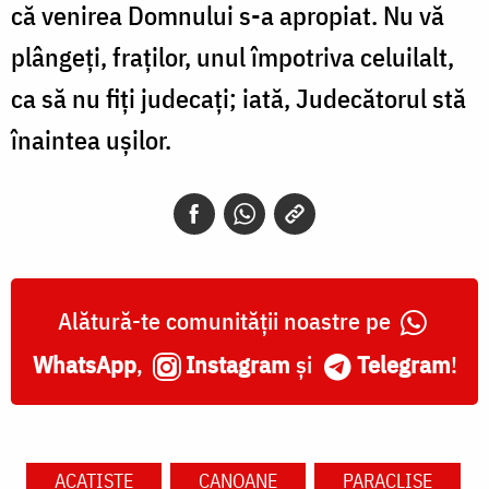
că venirea Domnului s-a apropiat. Nu vă
plângeți, fraților, unul împotriva celuilalt,
ca să nu fiți judecați; iată, Judecătorul stă
înaintea ușilor.
Alătură-te comunității noastre pe
WhatsApp
,
Instagram
și
Telegram
!
ACATISTE
CANOANE
PARACLISE