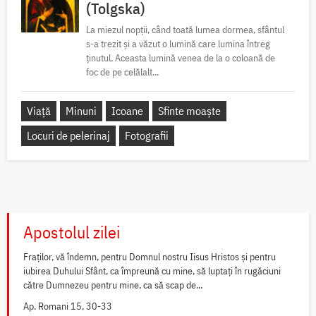
(Tolgska)
La miezul nopții, când toată lumea dormea, sfântul
s-a trezit și a văzut o lumină care lumina întreg
ținutul. Aceasta lumină venea de la o coloană de
foc de pe celălalt...
Viață
Minuni
Icoane
Sfinte moaște
Locuri de pelerinaj
Fotografii
Apostolul zilei
Fraților, vă îndemn, pentru Domnul nostru Iisus Hristos și pentru
iubirea Duhului Sfânt, ca împreună cu mine, să luptați în rugăciuni
către Dumnezeu pentru mine, ca să scap de...
Ap. Romani 15, 30-33