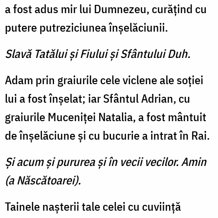
a fost adus mir lui Dumnezeu, curăţind cu
putere putreziciunea înşelăciunii.
Slavă Tatălui şi Fiului şi Sfântului Duh.
Adam prin graiurile cele viclene ale soţiei
lui a fost înşelat; iar Sfântul Adrian, cu
graiurile Muceniţei Natalia, a fost mântuit
de înşelăciune şi cu bucurie a intrat în Rai.
Şi acum şi pururea şi în vecii vecilor. Amin
(a Născătoarei).
Tainele naşterii tale celei cu cuviinţă