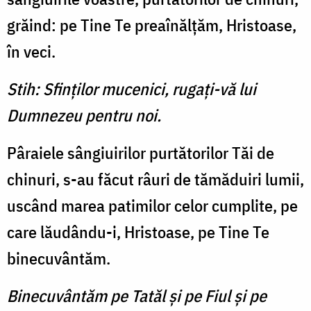
grăind: pe Tine Te preaînălţăm, Hristoase,
în veci.
Stih: Sfinţilor mucenici, rugaţi-vă lui
Dumnezeu pentru noi.
Pâraiele sângiuirilor purtătorilor Tăi de
chinuri, s-au făcut râuri de tămăduiri lumii,
uscând marea patimilor celor cumplite, pe
care lăudându-i, Hristoase, pe Tine Te
binecuvântăm.
Binecuvântăm pe Tatăl şi pe Fiul şi pe