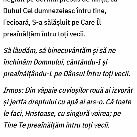
Duhul Cel dumnezeiesc întru tine,
Fecioară, S-a sălăşluit pe Care Îl
preaînălţăm întru toţi vecii.
Să lăudăm, să binecuvântăm şi să ne
închinăm Domnului, cântându-I şi
preaînălţându-L pe Dânsul întru toţi vecii.
Irmos: Din văpaie cuvioşilor rouă ai izvorât
şi jertfa dreptului cu apă ai ars-o. Că toate
le faci, Hristoase, cu singură voirea; pe
Tine Te preaînălţăm întru toţi vecii.