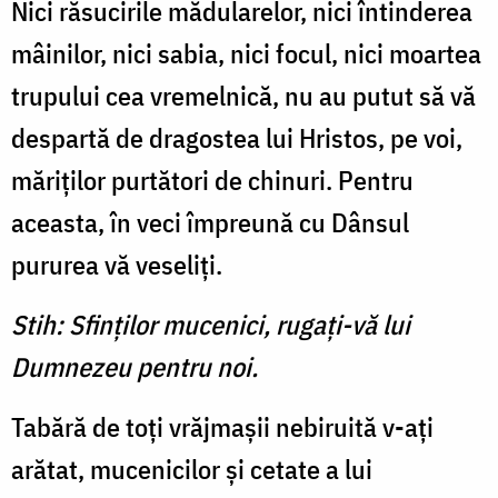
Nici răsucirile mădularelor, nici întinderea
mâinilor, nici sabia, nici focul, nici moartea
trupului cea vremelnică, nu au putut să vă
despartă de dragostea lui Hristos, pe voi,
măriţilor purtători de chinuri. Pentru
aceasta, în veci împreună cu Dânsul
pururea vă veseliţi.
Stih: Sfinţilor mucenici, rugaţi-vă lui
Dumnezeu pentru noi.
Tabără de toţi vrăjmaşii nebiruită v-aţi
arătat, mucenicilor şi cetate a lui