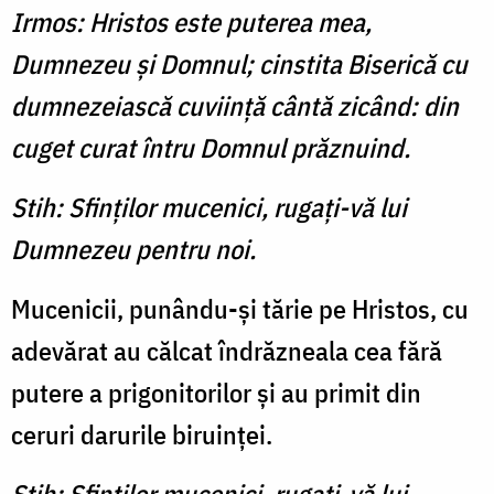
Irmos: Hristos este puterea mea,
Dumnezeu şi Domnul; cinstita Biserică cu
dumnezeiască cuviinţă cântă zicând: din
cuget curat întru Domnul prăznuind.
Stih: Sfinţilor mucenici, rugaţi-vă lui
Dumnezeu pentru noi.
Mucenicii, punându-şi tărie pe Hristos, cu
adevărat au călcat îndrăzneala cea fără
putere a prigonitorilor şi au primit din
ceruri darurile biruinţei.