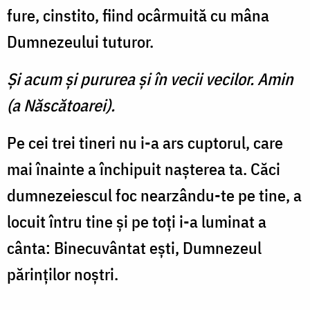
fure, cinstito, fiind ocârmuită cu mâna
Dumnezeului tuturor.
Şi acum şi pururea şi în vecii vecilor. Amin
(a Născătoarei).
Pe cei trei tineri nu i-a ars cuptorul, care
mai înainte a închipuit naşterea ta. Căci
dumnezeiescul foc nearzându-te pe tine, a
locuit întru tine şi pe toţi i-a luminat a
cânta: Binecuvântat eşti, Dumnezeul
părinţilor noştri.