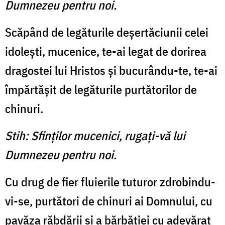
Dumnezeu pentru noi.
Scăpând de legăturile deşertăciunii celei
idoleşti, mucenice, te-ai legat de dorirea
dragostei lui Hristos şi bucurându-te, te-ai
împărtăşit de legăturile purtătorilor de
chinuri.
Stih: Sfinţilor mucenici, rugaţi-vă lui
Dumnezeu pentru noi.
Cu drug de fier fluierile tuturor zdrobindu-
vi-se, purtători de chinuri ai Domnului, cu
pavăza răbdării şi a bărbăţiei cu adevărat