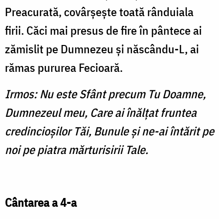
Preacurată, covârşeşte toată rânduiala
firii. Căci mai presus de fire în pântece ai
zămislit pe Dumnezeu şi născându-L, ai
rămas pururea Fecioară.
Irmos: Nu este Sfânt precum Tu Doamne,
Dumnezeul meu, Care ai înălţat fruntea
credincioşilor Tăi, Bunule şi ne-ai întărit pe
noi pe piatra mărturisirii Tale.
Cântarea a 4-a