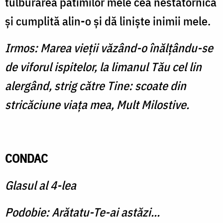
tulburarea patimilor mele cea nestatornică
şi cumplită alin-o şi dă linişte inimii mele.
Irmos: Marea vieţii văzând-o înălţându-se
de viforul ispitelor, la limanul Tău cel lin
alergând, strig către Tine: scoate din
stricăciune viaţa mea, Mult Milostive.
CONDAC
Glasul al 4-lea
Podobie: Arătatu-Te-ai astăzi...