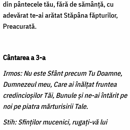
din pântecele tău, fără de sămânţă, cu
adevărat te-ai arătat Stăpâna făpturilor,
Preacurată.
Cântarea a 3-a
Irmos: Nu este Sfânt precum Tu Doamne,
Dumnezeul meu, Care ai înălţat fruntea
credincioşilor Tăi, Bunule şi ne-ai întărit pe
noi pe piatra mărturisirii Tale.
Stih: Sfinţilor mucenici, rugaţi-vă lui