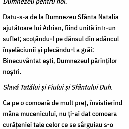
Dumnezeu pentru noi.
Datu-s-a de la Dumnezeu Sfânta Natalia
ajutătoare lui Adrian, fiind unită într-un
suflet; scoţându-l pe dânsul din adâncul
înşelăciunii şi plecându-l a grăi:
Binecuvântat eşti, Dumnezeul părinţilor
noştri.
Slavă Tatălui şi Fiului şi Sfântului Duh.
Ca pe o comoară de mult preţ, învistierind
mâna mucenicului, nu ţi-ai dat comoara
curăţeniei tale celor ce se sârguiau s-o