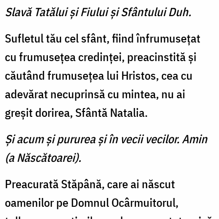
Slavă Tatălui şi Fiului şi Sfântului Duh.
Sufletul tău cel sfânt, fiind înfrumuseţat
cu frumuseţea credinţei, preacinstită şi
căutând frumuseţea lui Hristos, cea cu
adevărat necuprinsă cu mintea, nu ai
greşit dorirea, Sfântă Natalia.
Şi acum şi pururea şi în vecii vecilor. Amin
(a Născătoarei).
Preacurată Stăpână, care ai născut
oamenilor pe Domnul Ocârmuitorul,