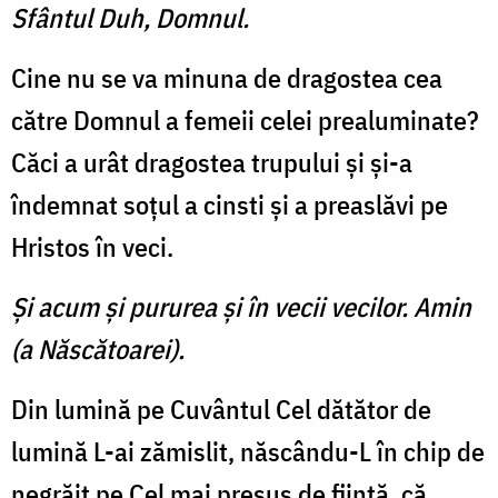
Sfântul Duh, Domnul.
Cine nu se va minuna de dragostea cea
către Domnul a femeii celei prealuminate?
Căci a urât dragostea trupului şi şi-a
îndemnat soţul a cinsti şi a preaslăvi pe
Hristos în veci.
Şi acum şi pururea şi în vecii vecilor. Amin
(a Născătoarei).
Din lumină pe Cuvântul Cel dătător de
lumină L-ai zămislit, născându-L în chip de
negrăit pe Cel mai presus de fiinţă, că