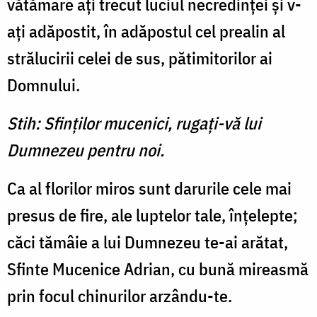
vătămare aţi trecut luciul necredinţei şi v-
aţi adăpostit, în adăpostul cel prealin al
strălucirii celei de sus, pătimitorilor ai
Domnului.
Stih: Sfinţilor mucenici, rugaţi-vă lui
Dumnezeu pentru noi.
Ca al florilor miros sunt darurile cele mai
presus de fire, ale luptelor tale, înţelepte;
căci tămâie a lui Dumnezeu te-ai arătat,
Sfinte Mucenice Adrian, cu bună mireasmă
prin focul chinurilor arzându-te.