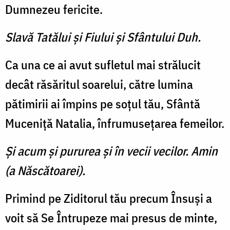
Dumnezeu fericite.
Slavă Tatălui şi Fiului şi Sfântului Duh.
Ca una ce ai avut sufletul mai strălucit
decât răsăritul soarelui, către lumina
pătimirii ai împins pe soţul tău, Sfântă
Muceniţă Natalia, înfrumuseţarea femeilor.
Şi acum şi pururea şi în vecii vecilor. Amin
(a Născătoarei).
Primind pe Ziditorul tău precum Însuşi a
voit să Se Întrupeze mai presus de minte,