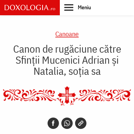
Skip
Meniu
to
main
Main
content
navigation
Canoane
Canon de rugăciune către
Sfinţii Mucenici Adrian şi
Natalia, soţia sa