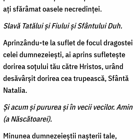
aţi sfărâmat oasele necredinţei.
Slavă Tatălui şi Fiului şi Sfântului Duh.
Aprinzându-te la suflet de focul dragostei
celei dumnezeieşti, ai aprins sufleteşte
dorirea soţului tău către Hristos, urând
desăvârşit dorirea cea trupească, Sfântă
Natalia.
Şi acum şi pururea şi în vecii vecilor. Amin
(a Născătoarei).
Minunea dumnezeieştii naşterii tale,