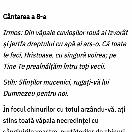
Cântarea a 8-a
Irmos: Din văpaie cuvioşilor rouă ai izvorât
şi jertfa dreptului cu apă ai ars-o. Că toate
le faci, Hristoase, cu singură voirea; pe
Tine Te preaînălţăm întru toţi vecii.
Stih: Sfinţilor mucenici, rugaţi-vă lui
Dumnezeu pentru noi.
În focul chinurilor cu totul arzându-vă, aţi
stins toată văpaia necredinţei cu
sângiuirile voastre, purtătorilor de chinuri,