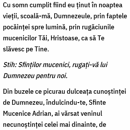
Cu somn cumplit fiind eu ţinut în noaptea
vieţii, scoală-mă, Dumnezeule, prin faptele
pocăinţei spre lumină, prin rugăciunile
mucenicilor Tăi, Hristoase, ca să Te
slăvesc pe Tine.
Stih: Sfinţilor mucenici, rugaţi-vă lui
Dumnezeu pentru noi.
Din buzele ce picurau dulceaţa cunoştinţei
de Dumnezeu, îndulcindu-te, Sfinte
Mucenice Adrian, ai vărsat veninul
necunoştinţei celei mai dinainte, de