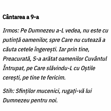
Cântarea a 9-a
Irmos: Pe Dumnezeu a-L vedea, nu este cu
putinţă oamenilor, spre Care nu cutează a
căuta cetele îngereşti. Iar prin tine,
Preacurată, S-a arătat oamenilor Cuvântul
Întrupat, pe Care slăvindu-L cu Oştile
cereşti, pe tine te fericim.
Stih: Sfinţilor mucenici, rugaţi-vă lui
Dumnezeu pentru noi.