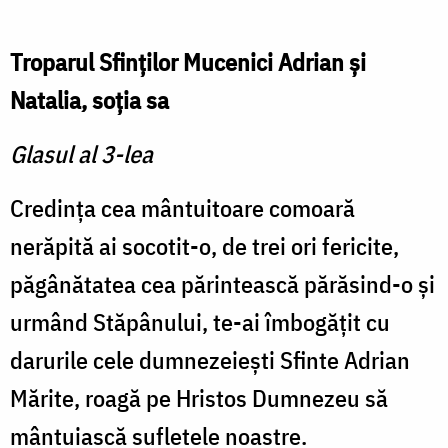
Troparul Sfinţilor Mucenici Adrian şi
Natalia, soţia sa
Glasul al 3-lea
Credinţa cea mântuitoare comoară
nerăpită ai socotit-o, de trei ori fericite,
păgânătatea cea părintească părăsind-o şi
urmând Stăpânului, te-ai îmbogăţit cu
darurile cele dumnezeieşti Sfinte Adrian
Mărite, roagă pe Hristos Dumnezeu să
mântuiască sufletele noastre.