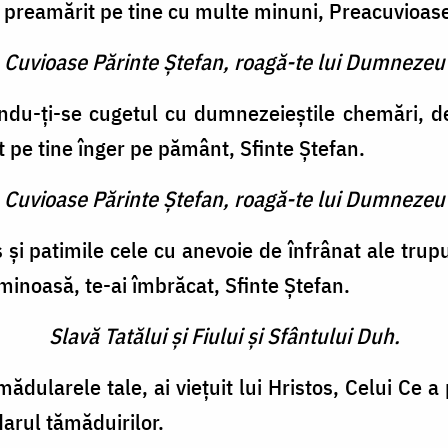
a preamărit pe tine cu multe mi­nuni, Preacuvioas
e Cuvioase Părinte Ştefan, roagă-te lui Dumnezeu
du-ţi-se cugetul cu dumnezeieştile chemări, de
at pe tine înger pe pământ, Sfinte Ştefan.
e Cuvioase Părinte Ştefan, roagă-te lui Dumnezeu
s şi patimile cele cu anevoie de înfrânat ale trupulu
minoasă, te-ai îmbrăcat, Sfinte Ştefan.
Slavă Tatălui şi Fiului şi Sfântului Duh.
mădularele tale, ai vieţuit lui Hristos, Celui Ce 
darul tămăduirilor.