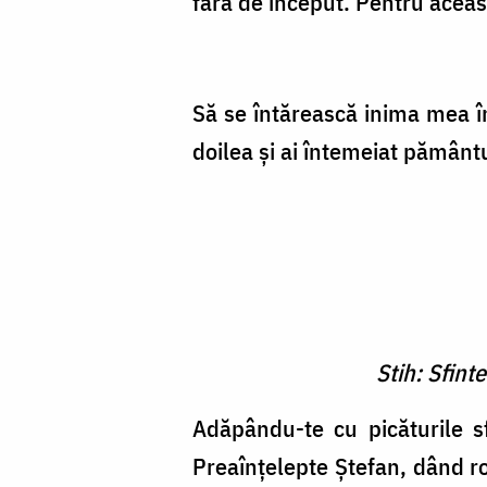
fără de început. Pentru aceast
Să se întărească inima mea în
doilea şi ai întemeiat pământ
Stih: Sfint
Adăpându-te cu picăturile sf
Preaînţelepte Ştefan, dând r