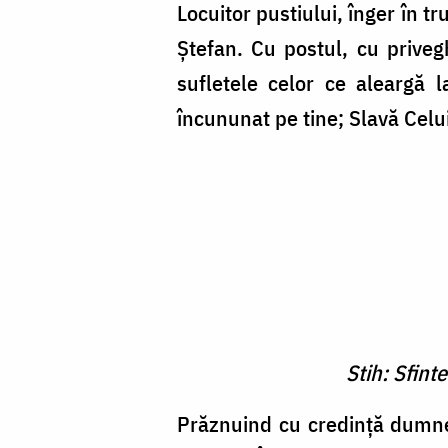
Locuitor pustiului, înger în t
Ştefan. Cu postul, cu priveg
sufletele celor ce aleargă l
încununat pe tine; Slavă Celui
Stih: Sfint
Prăznuind cu credinţă dumne