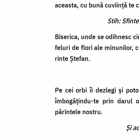
aceasta, cu bună cuviinţă te c
Stih: Sfint
Biserica, unde se odihnesc ci
feluri de flori ale minunilor, 
rinte Ştefan.
Pe cei orbi îi dezlegi şi poto
îmbogăţindu-te prin darul ost
părintele nostru.
Şi a