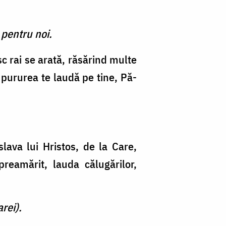
 pentru noi.
c rai se arată, răsărind multe
ă, pururea te laudă pe tine, Pă­
 slava lui Hristos, de la Care,
 preamărit, lauda călugărilor,
rei).