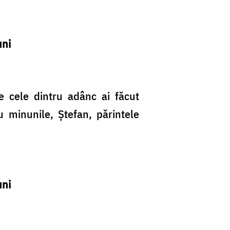
uni
le cele dintru adânc ai făcut
cu minunile, Ştefan, părintele
uni