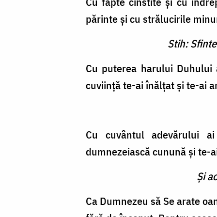
Cu fapte cinstite şi cu în­dr
părinte şi cu strălucirile min
Stih: Sfint
Cu puterea harului Duhului a
cuviinţă te-ai înălţat şi te-ai 
Cu cuvântul adevărului ai î
dumnezeiască cunu­nă şi te-ai
Şi a
Ca Dumnezeu să Se arate oame