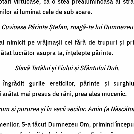
eptări virtuoase, ca o stea prealuminoasă ai stră
unilor ai luminat cele de sub soare.
e Cuvioase Părinte Ştefan, roagă-te lui Dumnezeu
i nimicit pe vrăjmaşii cei fără de trupuri şi p
arătat lucrător asupra ta, înţelepte părinte.
Slavă Tatălui şi Fiului şi Sfântului Duh.
ngrădit gurile ereticilor, părin­te şi surgh
 arătat mai presus de răni, prea ales mucenic.
cum şi pururea şi în vecii vecilor. Amin (a Născătoa
nilor, S-a făcut Dumnezeu Om, primind început 