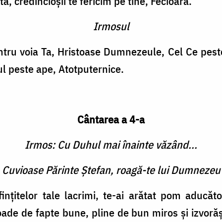
a, credincioşii te fericim pe tine, Fecioară.
Irmosul
tru voia Ta, Hristoase Dumnezeule, Cel Ce peste 
ul peste ape, Atotputernice.
Cântarea a 4-a
Irmos: Cu Duhul mai înainte văzând...
e Cuvioase Părinte Ştefan, roagă-te lui Dumnezeu
inţitelor tale lacrimi, te-ai arătat pom aducăt
oade de fapte bune, pline de bun miros şi izvoră