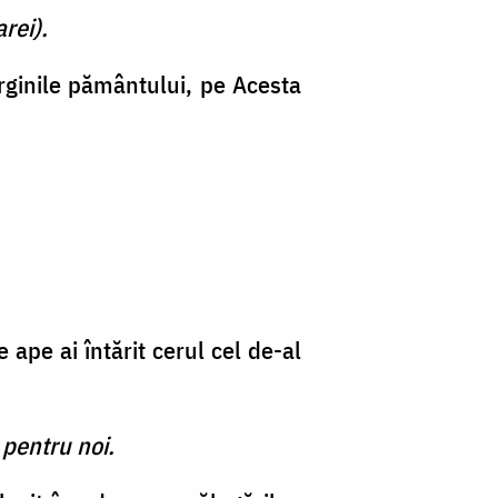
rei).
rginile pă­mântului, pe Acesta
ape ai întărit cerul cel de-al
 pentru noi.