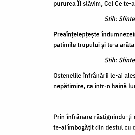
pururea Îl slăvim, Cel Ce te-
Stih: Sfint
Preaînţelepţeşte îndumnezein
patimile tru­pului şi te-a arăt
Stih: Sfint
Ostenelile înfrânării le-ai ale
nepătimire, ca într-o haină lu
Prin înfrânare răstignindu-ţi 
te-ai îm­bogăţit din destul cu 