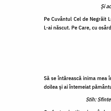
Şi a
Pe Cuvântul Cel de Negrăit L-
L-ai născut. Pe Care, cu osâr
Să se întărească inima mea în
doilea şi ai întemeiat pământ
Stih: Sfint