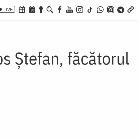
LIVE
08
s Ştefan, făcătorul