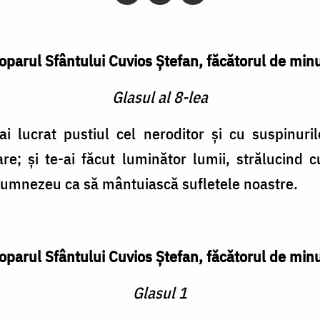
oparul Sfântului Cuvios Ştefan, făcătorul de min
Glasul al 8-lea
 ai lucrat pustiul cel neroditor şi cu suspinuri
oare; şi te-ai făcut luminător lumii, strălucind 
 Dumnezeu ca să mântuiască sufletele noastre.
oparul Sfântului Cuvios Ştefan, făcătorul de min
Glasul 1