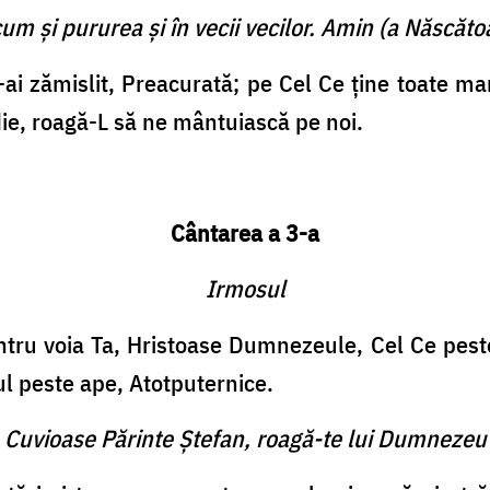
cum şi pururea şi în vecii vecilor. Amin (a Născătoa
ai zămislit, Preacurată; pe Cel Ce ţine toate ma
die, roagă-L să ne mântuiască pe noi.
Cântarea a 3-a
Irmosul
tru voia Ta, Hristoase Dumnezeule, Cel Ce peste 
ul peste ape, Atotputernice.
e Cuvioase Părinte Ştefan, roagă-te lui Dumnezeu