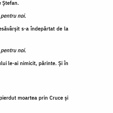
e Ştefan.
 pentru noi.
săvârşit s-a îndepărtat de la
 pentru noi.
i le-ai ni­micit, părinte. Şi în
a pierdut moartea prin Cruce şi