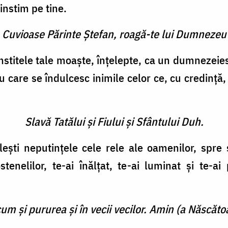
instim pe tine.
e Cuvioase Părinte Ştefan, roagă-te lui Dumnezeu
nstitele tale moaşte, înţelepte, ca un dumnezeies
cu care se îndul­cesc inimile celor ce, cu credin­ţ
Slavă Tatălui şi Fiului şi Sfântului Duh.
­leşti neputinţele cele rele ale oa­menilor, spre
enelilor, te-ai înălţat, te-ai luminat şi te-ai
cum şi pururea şi în vecii vecilor. Amin (a Născătoa