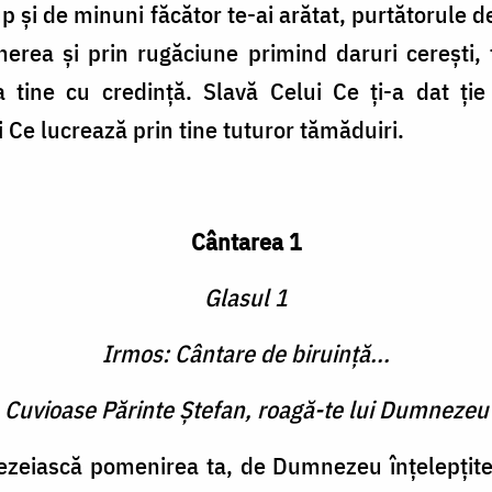
rup şi de minuni făcător te-ai arătat, purtătorul
herea şi prin rugăciune primind daruri cereşti, 
a tine cu credinţă. Slavă Celui Ce ţi-a dat ţi
 Ce lucrează prin tine tuturor tămăduiri.
Cântarea 1
Glasul 1
Irmos: Cântare de biruinţă...
e Cuvioase Părinte Ştefan, roagă-te lui Dumnezeu
zeiască pomenirea ta, de Dumnezeu înţelepţite 