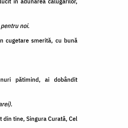
lucit în adunarea călugărilor,
 pentru noi.
rin cugetare smerită, cu bună
iunuri pătimind, ai dobândit
rei).
din tine, Singura Curată, Cel