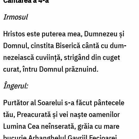
Cântarea a 4-a
Irmosul
Hristos este puterea mea, Dumnezeu şi
Domnul, cinstita Biserică cântă cu dum­
nezeiască cuviinţă, strigând din cuget
curat, întru Domnul prăznuind.
Îngerul:
Purtător al Soarelui s-a făcut pântecele
tău, Preacurată şi vei naşte oamenilor
Lumina Cea neînserată, grăia cu mare
bucurie Arhanghelul Gavriil Fecioarei.