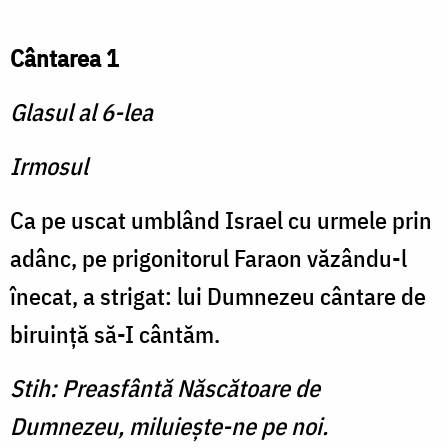
Cântarea 1
Glasul al 6-lea
Irmosul
Ca pe uscat umblând Is­rael cu urmele prin
adânc, pe prigonitorul Faraon văzându-l
înecat, a strigat: lui Dumnezeu cântare de
biruinţă să-I cântăm.
Stih: Preasfântă Născătoare de
Dumnezeu, miluieşte-ne pe noi.