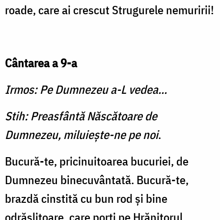
roade, care ai crescut Strugurele nemuririi!
Cântarea a 9-a
Irmos: Pe Dumnezeu a-L vedea...
Stih: Preasfântă Născătoare de
Dumnezeu, miluieşte-ne pe noi
.
Bucură-te, pricinuitoarea bucuriei, de
Dumnezeu binecuvântată. Bucură-te,
braz­dă cinstită cu bun rod şi bine
odrăslitoare, care porţi pe Hrănitorul