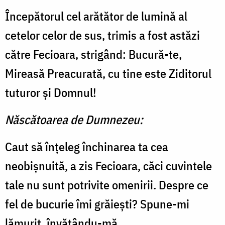
Începătorul cel arătător de lu­mină al
cetelor celor de sus, tri­mis a fost astăzi
către Fecioara, strigând: Bucură-te,
Mireasă Preacurată, cu tine este Zidi­torul
tuturor şi Domnul!
Născătoarea de Dumnezeu:
Caut să înţeleg închinarea ta cea
neobişnuită, a zis Fecioara, căci cuvintele
tale nu sunt po­trivite omenirii. Despre ce
fel de bucurie îmi grăieşti? Spune-mi
lămurit, învăţându-mă.