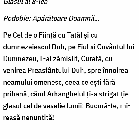
Glasul al 8-lea
Podobie: Apărătoare Doamnă...
Pe Cel de o Fiinţă cu Tatăl şi cu
dumnezeiescul Duh, pe Fiul şi Cuvântul lui
Dumnezeu, L-ai zămislit, Curată, cu
venirea Preasfântului Duh, spre înnoi­rea
neamului omenesc, ceea ce eşti fără
prihană, când Arhan­ghelul ţi-a strigat ţie
glasul cel de veselie lumii: Bucură-te, mi­
reasă nenuntită!