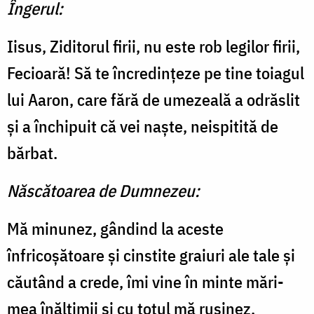
Îngerul:
Iisus, Ziditorul firii, nu este rob legilor firii,
Fecioară! Să te încredinţeze pe tine toia­gul
lui Aaron, care fără de umezeală a odrăslit
şi a închi­puit că vei naşte, neispitită de
bărbat.
Născătoarea de Dumnezeu:
Mă minunez, gândind la aceste
înfricoşătoare şi cinstite graiuri ale tale şi
căutând a crede, îmi vine în minte mări­
mea înălţimii şi cu totul mă ruşinez,