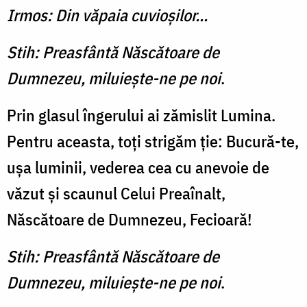
Irmos: Din văpaia cuvioşilor...
Stih: Preasfântă Născătoare de
Dumnezeu, miluieşte-ne pe noi
.
Prin glasul îngerului ai zămislit Lumina.
Pentru aceasta, toţi strigăm ţie: Bucură-te,
uşa luminii, vederea cea cu anevoie de
văzut şi scaunul Celui Preaînalt,
Născătoare de Dum­nezeu, Fecioară!
Stih: Preasfântă Născătoare de
Dumnezeu, miluieşte-ne pe noi
.