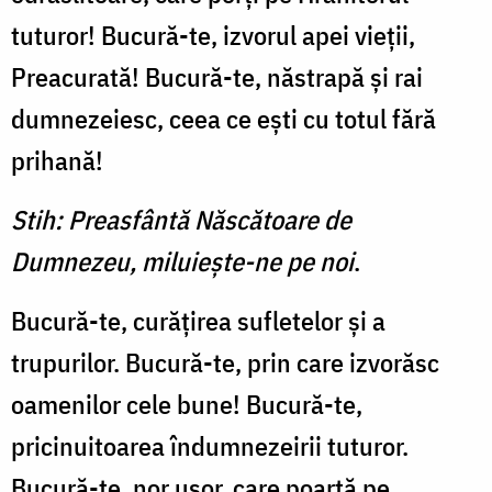
tuturor! Bucură-te, iz­vorul apei vieţii,
Preacurată! Bucură-te, năstrapă şi rai
dum­nezeiesc, ceea ce eşti cu totul fără
prihană!
Stih: Preasfântă Născătoare de
Dumnezeu, miluieşte-ne pe noi
.
Bucură-te, curăţirea suflete­lor şi a
trupurilor. Bucură-te, prin care izvorăsc
oamenilor cele bune! Bucură-te,
pricinuitoarea îndumnezeirii tuturor.
Bucură-te, nor uşor, care poar­tă pe