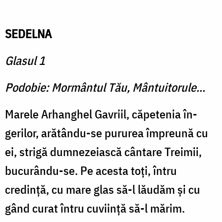
SEDELNA
Glasul 1
Podobie: Mormântul Tău, Mântuitorule...
Marele Arhanghel Gavriil, căpetenia în­
gerilor, arătându-se pururea împreună cu
ei, strigă dumnezeiască cântare Treimii,
bucurându-se. Pe acesta toţi, în­tru
credinţă, cu mare glas să-l lăudăm şi cu
gând curat întru cuviinţă să-l mărim.