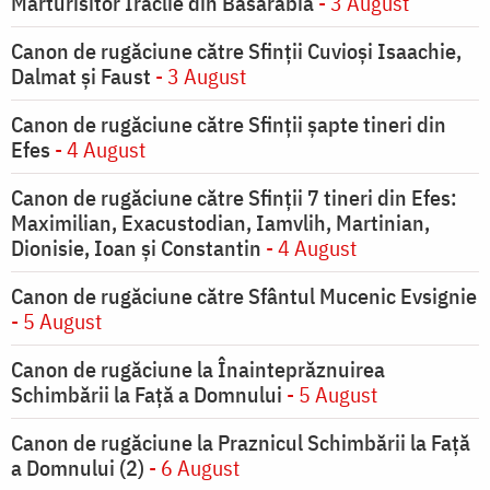
Mărturisitor Iraclie din Basarabia
- 3 August
Canon de rugăciune către Sfinţii Cuvioşi Isaachie,
Dalmat şi Faust
- 3 August
Canon de rugăciune către Sfinţii şapte tineri din
Efes
- 4 August
Canon de rugăciune către Sfinţii 7 tineri din Efes:
Maximilian, Exacustodian, Iamvlih, Martinian,
Dionisie, Ioan şi Constantin
- 4 August
Canon de rugăciune către Sfântul Mucenic Evsignie
- 5 August
Canon de rugăciune la Înainteprăznuirea
Schimbării la Faţă a Domnului
- 5 August
Canon de rugăciune la Praznicul Schimbării la Faţă
a Domnului (2)
- 6 August