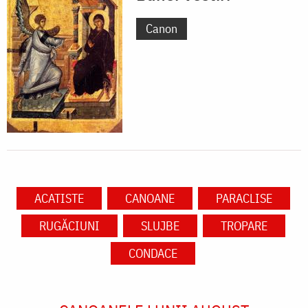
Canon
ACATISTE
CANOANE
PARACLISE
RUGĂCIUNI
SLUJBE
TROPARE
CONDACE