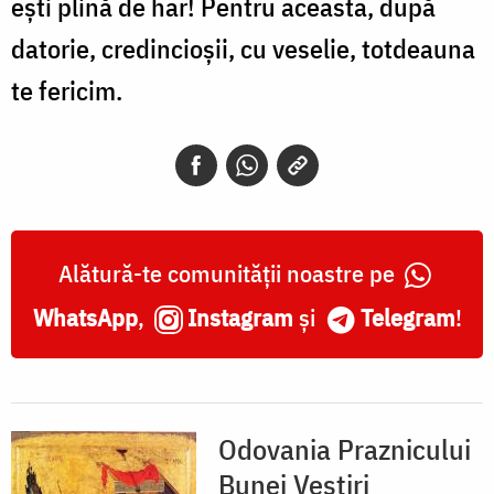
eşti plină de har! Pentru aceasta, după
datorie, credincioşii, cu veselie, totdeau­na
te fericim.
Alătură-te comunității noastre pe
WhatsApp
,
Instagram
și
Telegram
!
Odovania Praznicului
Bunei Vestiri