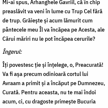
Mi-ai spus, Arhanghele Gavriil, că în chip
preaslăvit va veni în lume cu Trup Cel fără
de trup. Grăieşte şi acum lămurit cum
pântecele meu Îl va încăpea pe Acesta, ale
Cărui măriri nu le pot încăpea cerurile?
Îngerul:
Îţi povestesc ţie şi înţelege, o, Preacurată!
Va fi aşa precum odinioară cortul lui
Avraam a primit şi a încăput pe Dumnezeu,
Curată. Pentru aceasta, nu te mai îndoi
acum, ci, cu dragoste primeşte Bucuria