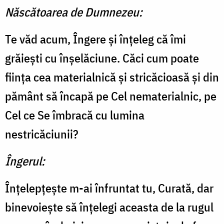
Născătoarea de Dumnezeu:
Te văd acum, Îngere şi în­ţeleg că îmi
grăieşti cu în­şelăciune. Căci cum poate
fiin­ţa cea materialnică şi stricăcioasă şi din
pământ să încapă pe Cel nematerialnic, pe
Cel ce Se îmbracă cu lumina
nestricăciunii?
Îngerul:
Înţelepţeşte m-ai înfruntat tu, Curată, dar
binevoieşte să înţelegi aceasta de la rugul