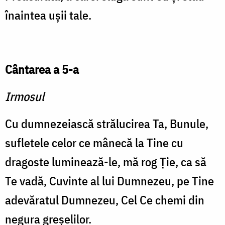
îna­intea uşii tale.
Cântarea a 5-a
Irmosul
Cu dumnezeiască străluci­rea Ta, Bunule,
sufletele celor ce mânecă la Tine cu
dragoste luminează-le, mă rog Ţie, ca să
Te vadă, Cuvinte al lui Dumnezeu, pe Tine
adevăratul Dumnezeu, Cel Ce chemi din
negura greşelilor.