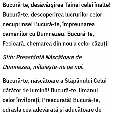
Bucură-te, desăvârşirea Tai­nei celei înalte!
Bucură-te, des­coperirea lucrurilor celor
necu­prinse! Bucură-te, împreunarea
oamenilor cu Dumnezeu! Bu­cură-te,
Fecioară, chemarea din nou a celor căzuţi!
Stih: Preasfântă Născătoare de
Dumnezeu, miluieşte-ne pe noi
.
Bucură-te, născătoare a Stă­pânului Celui
dătător de lumi­nă! Bucură-te, limanul
celor înviforaţi, Preacurată! Bucură-te,
odrasla cea adevărată şi aducă­toare de