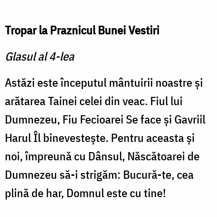
Tropar la Praznicul Bunei Vestiri
Glasul al 4-lea
Astăzi este începutul mântui­rii noastre şi
arătarea Tainei ce­lei din veac. Fiul lui
Dumnezeu, Fiu Fecioarei Se face şi Gavriil
Harul Îl binevesteşte. Pentru aceasta şi
noi, împreună cu Dânsul, Născătoarei de
Dum­nezeu să-i strigăm: Bucură-te, cea
plină de har, Domnul este cu tine!