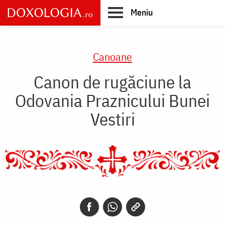
Skip
Meniu
to
main
Main
content
navigation
Canoane
Canon de rugăciune la
Odovania Praznicului Bunei
Vestiri