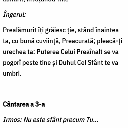
Îngerul:
Prealămurit îţi grăiesc ţie, stând înaintea
ta, cu bună cuviinţă, Preacurată; pleacă-ţi
urechea ta: Puterea Celui Preaînalt se va
pogorî peste tine şi Duhul Cel Sfânt te va
umbri.
Cântarea a 3-a
Irmos: Nu este sfânt precum Tu...