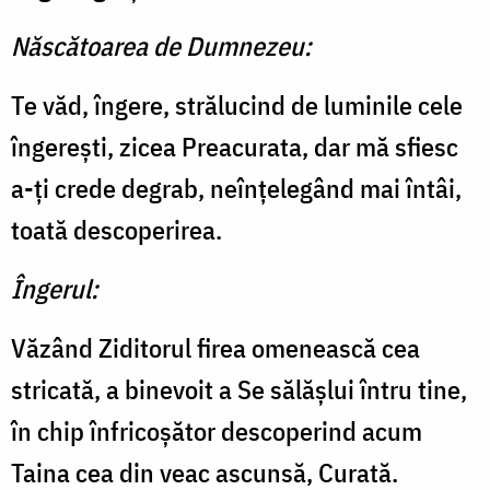
Născătoarea de Dumnezeu:
Te văd, îngere, strălucind de luminile cele
îngereşti, zicea Preacurata, dar mă sfiesc
a-ţi crede degrab, neînţelegând mai întâi,
toată descoperirea.
Îngerul:
Văzând Ziditorul firea ome­nească cea
stricată, a binevoit a Se sălăşlui întru tine,
în chip înfricoşător descoperind acum
Taina cea din veac ascunsă, Curată.