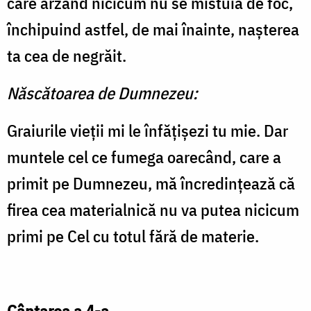
care arzând nicicum nu se mistuia de foc,
închipuind astfel, de mai înainte, naşterea
ta cea de ne­grăit.
Născătoarea de Dumnezeu:
Graiurile vieţii mi le înfăţi­şezi tu mie. Dar
muntele cel ce fumega oarecând, care a
primit pe Dumnezeu, mă încredinţea­ză că
firea cea materialnică nu va putea nicicum
primi pe Cel cu totul fără de materie.