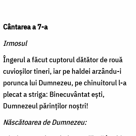
Cântarea a 7-a
Irmosul
Îngerul a făcut cuptorul dă­tător de rouă
cuvioşilor tineri, iar pe haldei arzându-i
porunca lui Dumnezeu, pe chi­nuitorul l-a
plecat a striga: Binecuvântat eşti,
Dumnezeul părinţilor noştri!
Născătoarea de Dumnezeu: