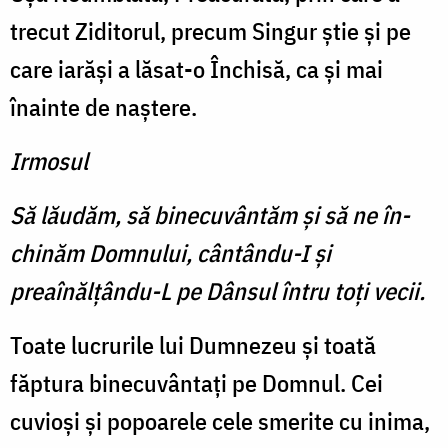
trecut Ziditorul, precum Singur ştie şi pe
care iarăşi a lăsat-o Închisă, ca şi mai
înainte de naştere.
Irmosul
Să lăudăm, să binecuvântăm şi să ne în­
chinăm Domnului, cântându-I şi
preaînălţându-L pe Dânsul întru toţi vecii.
Toate lucrurile lui Dum­nezeu şi toată
făptura binecuvântaţi pe Domnul. Cei
cuvioşi şi popoarele cele smerite cu inima,