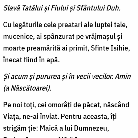
Slavă Tatălui şi Fiului şi Sfântului Duh.
Cu legăturile cele preatari ale luptei tale,
mucenice, ai spân­zurat pe vrăjmaşul şi
moarte preamărită ai primit, Sfinte Isihie,
înecat fiind în apă.
Şi acum şi pururea şi în vecii vecilor. Amin
(a Născătoarei).
Pe noi toţi, cei omorâţi de păcat, născând
Viaţa, ne-ai înviat. Pentru aceasta, îţi
strigăm ţie: Maică a lui Dumnezeu,