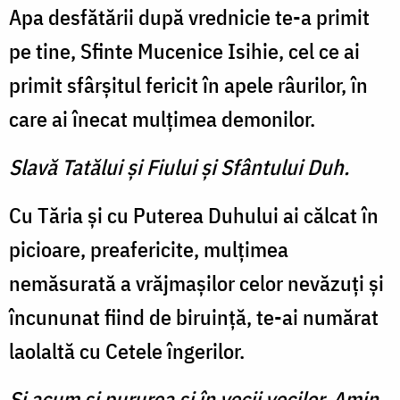
Apa desfătării după vredni­cie te-a primit
pe tine, Sfinte Mucenice Isihie, cel ce ai
primit sfârşitul fericit în apele râurilor, în
care ai îne­cat mulţimea demonilor.
Slavă Tatălui şi Fiului şi Sfântului Duh.
Cu Tăria şi cu Puterea Duhu­lui ai călcat în
picioare, prea­fericite, mulţimea
nemăsurată a vrăjmaşilor celor nevăzuţi şi
încununat fiind de biruinţă, te-ai numărat
laolaltă cu Cetele îngerilor.
Şi acum şi pururea şi în vecii vecilor. Amin