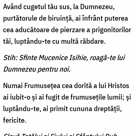
Având cugetul tău sus, la Dumnezeu,
purtătorule de biruinţă, ai înfrânt puterea
cea aducătoare de pierzare a prigonitorilor
tăi, luptându-te cu multă răbdare.
Stih: Sfinte Mucenice Isihie, roagă-te lui
Dumnezeu pentru noi.
Numai Frumuseţea cea dorită a lui Hristos
ai iubit-o şi ai fugit de frumuseţile lumii; şi
luptân­du-te, ai primit cununa drep­tăţii,
fericite.