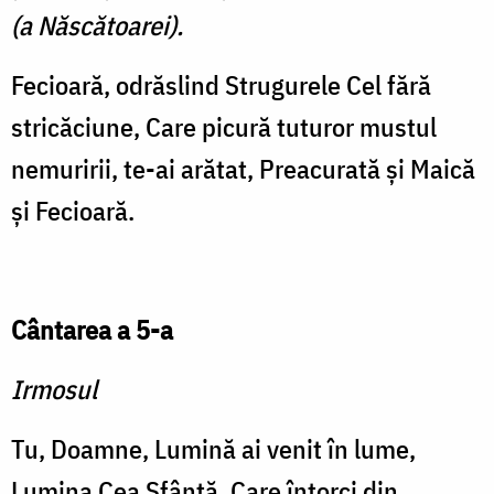
(a Născătoarei).
Fecioară, odrăslind Strugu­rele Cel fără
stricăciune, Care picură tuturor mustul
nemuri­rii, te-ai arătat, Preacurată şi Maică
şi Fecioară.
Cântarea a 5-a
Irmosul
Tu, Doamne, Lumină ai venit în lume,
Lumina Cea Sfântă, Care întorci din