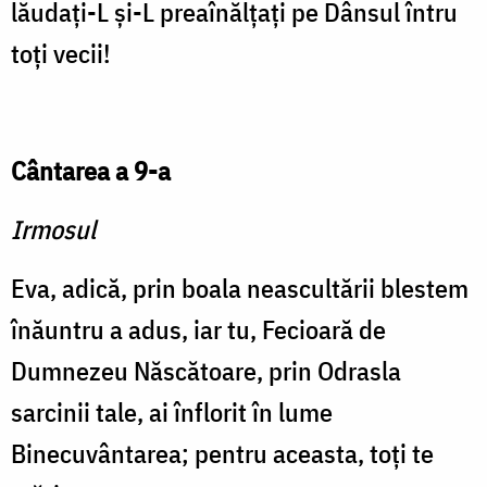
lăudaţi-L şi-L preaînălţaţi pe Dânsul întru
toţi vecii!
Cântarea a 9-a
Irmosul
Eva, adică, prin boala ne­ascultării blestem
înăuntru a adus, iar tu, Fecioară de
Dumnezeu Născătoare, prin Odrasla
sarcinii tale, ai înflorit în lume
Binecuvântarea; pentru aceasta, toţi te