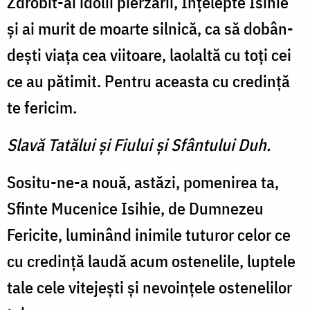
Zdrobit-ai idolii pierzării, Înţelepte Isihie
şi ai murit de moarte silnică, ca să dobân­
deşti viaţa cea viitoare, laolaltă cu toţi cei
ce au pătimit. Pentru aceasta cu credinţă
te fericim.
Slavă Tatălui şi Fiului şi Sfântului Duh.
Sositu-ne-a nouă, astăzi, po­menirea ta,
Sfinte Mucenice Isihie, de Dumnezeu
Fericite, luminând inimile tutu­ror celor ce
cu credinţă laudă acum ostenelile, luptele
tale cele vitejeşti şi nevoinţele oste­nelilor