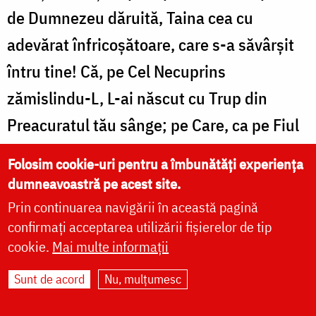
de Dumnezeu dăruită, Taina cea cu
adevărat înfricoşătoare, care s-a săvârşit
întru tine! Că, pe Cel Necuprins
zămislindu-L, L-ai născut cu Trup din
Preacuratul tău sânge; pe Care, ca pe Fiul
tău, roagă-L totdeauna, Preacurată, să
Folosim cookie-uri pentru a îmbunătăți experiența
mân­tuiască sufletele noastre.
dumneavoastră pe acest site.
Prin continuarea navigării în această pagină
confirmați acceptarea utilizării fișierelor de tip
cookie.
Mai multe informații
SEDELNA Sfintei Cruci şi a Preasfintei
Născătoare de Dumnezeu
Sunt de acord
Nu, mulțumesc