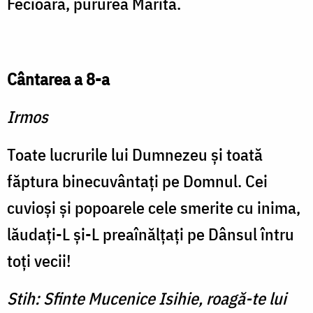
Fecioară, pururea Mărită.
Cântarea a 8-a
Irmos
Toate lucrurile lui Dum­nezeu şi toată
făptura binecuvântaţi pe Domnul. Cei
cuvioşi şi popoarele cele smerite cu inima,
lăudaţi-L şi-L preaînălţaţi pe Dânsul întru
toţi vecii!
Stih: Sfinte Mucenice Isihie, roagă-te lui