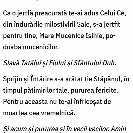
Ca o jertfă preacurată te-ai adus Celui Ce,
din îndurările milostivirii Sale, s-a jertfit
pen­tru tine, Mare Mucenice Isihie, po­
doaba mucenicilor.
Slavă Tatălui şi Fiului şi Sfântului Duh.
Sprijin şi Întărire s-a arătat ţie Stăpânul, în
timpul pătimiri­lor tale, pururea fericite.
Pentru aceasta nu te-ai înfricoşat de
moartea cea vremelnică.
Şi acum şi pururea şi în vecii vecilor. Amin