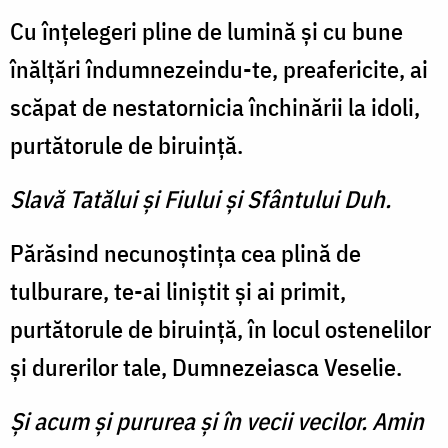
Cu înţelegeri pline de lumină şi cu bune
înălţări îndumnezeindu-te, preafericite, ai
scăpat de nestatornicia închinării la idoli,
purtătorule de biruinţă.
Slavă Tatălui şi Fiului şi Sfântului Duh.
Părăsind necunoştinţa cea plină de
tulburare, te-ai liniştit şi ai primit,
purtătorule de biruinţă, în locul ostenelilor
şi durerilor tale, Dumnezeiasca Veselie.
Şi acum şi pururea şi în vecii vecilor. Amin