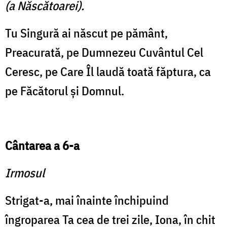
(a Născătoarei).
Tu Singură ai născut pe pă­mânt,
Preacurată, pe Dumnezeu Cuvântul Cel
Ceresc, pe Care Îl laudă toată făptura, ca
pe Făcătorul şi Domnul.
Cântarea a 6-a
Irmosul
Strigat-a, mai înainte în­chipuind
îngroparea Ta cea de trei zile, Iona, în chit