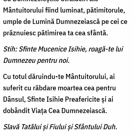
Mântuitorului fiind luminat, pătimitorule,
umple de Lumină Dumnezeiască pe cei ce
prăznuiesc pătimirea ta cea sfântă.
Stih: Sfinte Mucenice Isihie, roagă-te lui
Dumnezeu pentru noi.
Cu totul dăruindu-te Mân­tuitorului, ai
suferit cu răbdare moartea cea pentru
Dânsul, Sfinte Isihie Preafericite şi ai
dobân­dit Viaţa Cea Dumnezeiască.
Slavă Tatălui şi Fiului şi Sfântului Duh.