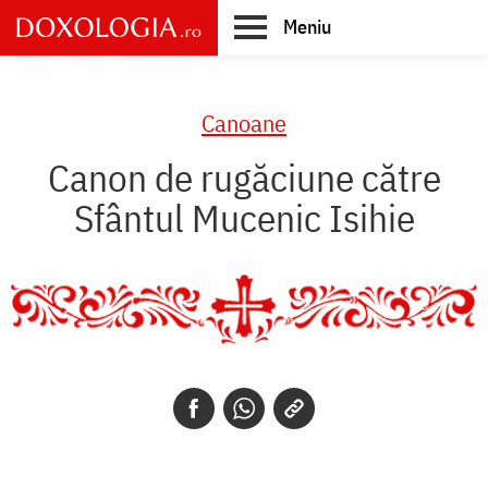
Skip
Meniu
to
main
Main
content
navigation
Canoane
Canon de rugăciune către
Sfântul Mucenic Isihie