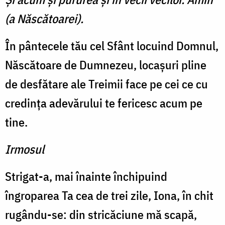
(a Născătoarei).
În pântecele tău cel Sfânt lo­cuind Domnul,
Născătoare de Dumnezeu, locaşuri pline
de desfătare ale Treimii face pe cei ce cu
credinţa adevărului te fericesc acum pe
tine.
Irmosul
Strigat-a, mai înainte în­chipuind
îngroparea Ta cea de trei zile, Iona, în chit
rugându-se: din stricăciune mă scapă,