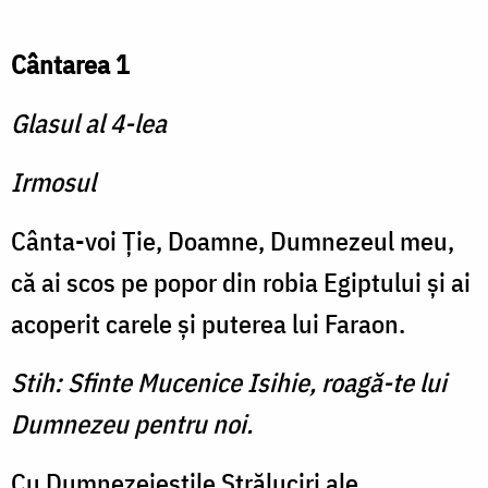
Cântarea 1
Glasul al 4-lea
Irmosul
Cânta-voi Ţie, Doamne, Dumnezeul meu,
că ai scos pe popor din robia Egiptului şi ai
acoperit carele şi puterea lui Faraon.
Stih: Sfinte Mucenice Isihie, roagă-te lui
Dumnezeu pentru noi.
Cu Dumnezeieştile Străluciri ale