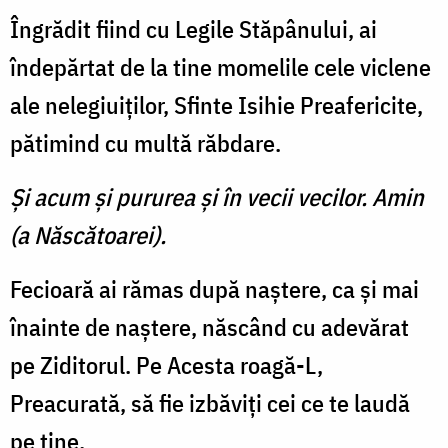
Îngrădit fiind cu Legile Stă­pânului, ai
îndepărtat de la tine momelile cele viclene
ale nele­giuiţilor, Sfinte Isihie Preafericite,
pă­timind cu multă răbdare.
Şi acum şi pururea şi în vecii vecilor. Amin
(a Născătoarei).
Fecioară ai rămas după naş­tere, ca şi mai
înainte de naş­tere, născând cu adevărat
pe Ziditorul. Pe Acesta roagă-L,
Preacurată, să fie izbăviţi cei ce te laudă
pe tine.