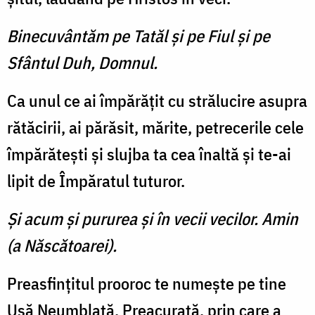
Binecuvântăm pe Tatăl şi pe Fiul şi pe
Sfântul Duh, Domnul.
Ca unul ce ai împărăţit cu strălucire asupra
rătăcirii, ai părăsit, mărite, petrecerile cele
împărăteşti şi slujba ta cea înaltă şi te-ai
lipit de Împăratul tuturor.
Şi acum şi pururea şi în vecii vecilor. Amin
(a Născătoarei).
Preasfinţitul prooroc te nu­meşte pe tine
Uşă Neumblată, Preacurată, prin care a