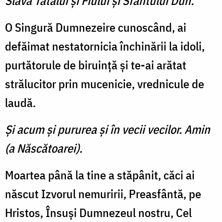
Slavă Tatălui şi Fiului şi Sfântului Duh.
O Singură Dumnezeire cu­noscând, ai
defăimat nestator­nicia închinării la idoli,
purtă­torule de biruinţă şi te-ai ară­tat
strălucitor prin mucenicie, vrednicule de
laudă.
Şi acum şi pururea şi în vecii vecilor. Amin
(a Născătoarei).
Moartea până la tine a stăpâ­nit, căci ai
născut Izvorul ne­muririi, Preasfântă, pe
Hristos, Însuşi Dumnezeul nostru, Cel