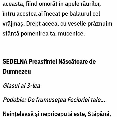
aceasta, fiind omorât în apele râurilor,
întru acestea ai înecat pe balau­rul cel
vrăjmaş. Drept aceea, cu veselie prăznuim
sfântă pomenirea ta, mucenice.
SEDELNA Preasfintei Născătoare de
Dumnezeu
Glasul al 3-lea
Podobie: De frumuseţea Fecioriei tale...
Neînţeleasă şi nepricepută este, Stăpână,