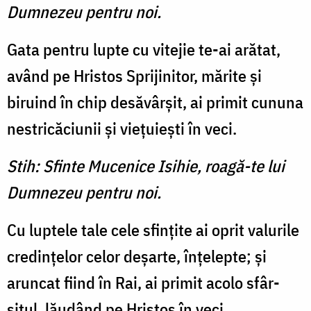
Dumnezeu pentru noi.
Gata pentru lupte cu vite­jie te-ai arătat,
având pe Hristos Sprijinitor, mărite şi
biruind în chip desăvârşit, ai primit cununa
nestricăciunii şi vieţuieşti în veci.
Stih: Sfinte Mucenice Isihie, roagă-te lui
Dumnezeu pentru noi.
Cu luptele tale cele sfinţite ai oprit valurile
credinţelor celor deşarte, înţelepte; şi
aruncat fiind în Rai, ai primit acolo sfâr­
şitul, lăudând pe Hristos în veci.