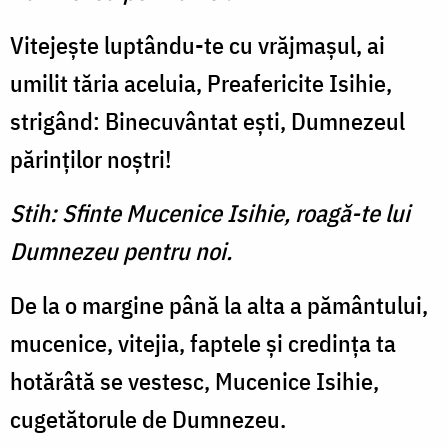
Vitejeşte luptându-te cu vrăj­maşul, ai
umilit tăria aceluia, Preafericite Isihie,
strigând: Binecuvântat eşti, Dumnezeul
părinţilor noştri!
Stih: Sfinte Mucenice Isihie, roagă-te lui
Dumnezeu pentru noi.
De la o margine până la alta a pământului,
mucenice, vite­jia, faptele şi credinţa ta
hotă­râtă se vestesc, Mucenice Isihie,
cugetătorule de Dumnezeu.