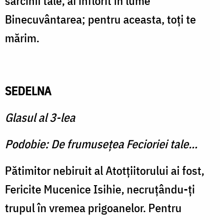
sarcinii tale, ai înflorit în lume
Binecuvântarea; pentru aceasta, toţi te
mărim.
SEDELNA
Glasul al 3-lea
Podobie: De frumuseţea Fecioriei tale...
Pătimitor nebiruit al Atotţiitorului ai fost,
Fericite Mucenice Isihie, necruţându-ţi
trupul în vremea prigoanelor. Pentru