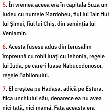
5
. În vremea aceea era în capitala Suza un
iudeu cu numele Mardoheu, fiul lui Iair, fiul
lui Şimei, fiul lui Chiş, din seminţia lui
Veniamin.
6
. Acesta fusese adus din Ierusalim
împreună cu robii luaţi cu Iehonia, regele
lui Iuda, pe care-i luase Nabucodonosor,
regele Babilonului.
7
. El creştea pe Hadasa, adică pe Estera,
fiica unchiului său, deoarece ea nu avea
nici tată, nici mamă. Fata aceasta era