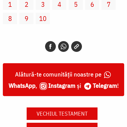
1
2
3
4
5
6
7
8
9
10
Alătură-te comunității noastre pe
WhatsApp
,
Instagram
și
Telegram
!
VECHIUL TESTAMENT