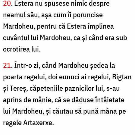
20
. Estera nu spusese nimic despre
neamul său, aşa cum îi poruncise
Mardoheu, pentru că Estera împlinea
cuvântul lui Mardoheu, ca şi când era sub
ocrotirea lui.
21
. Într-o zi, când Mardoheu şedea la
poarta regelui, doi eunuci ai regelui, Bigtan
şi Tereş, căpeteniile paznicilor lui, s-au
aprins de mânie, că se dăduse întâietate
lui Mardoheu, şi căutau să pună mâna pe
regele Artaxerxe.