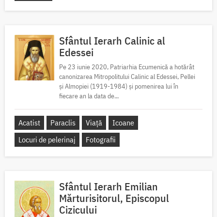
Sfântul Ierarh Calinic al
Edessei
Pe 23 iunie 2020, Patriarhia Ecumenică a hotărât
canonizarea Mitropolitului Calinic al Edessei, Pellei
și Almopiei (1919-1984) și pomenirea lui în
fiecare an la data de...
Acatist
Paraclis
Viață
Icoane
Locuri de pelerinaj
Fotografii
Sfântul Ierarh Emilian
Mărturisitorul, Episcopul
Cizicului