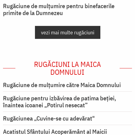
Rugăciune de mulțumire pentru binefacerile
primite de la Dumnezeu
vezi mai multe rugăciuni
RUGĂCIUNI LA MAICA
DOMNULUI
Rugăciune de mulţumire către Maica Domnului
Rugăciune pentru izbăvirea de patima beției,
înaintea icoanei „Potirul nesecat”
Rugăciunea „Cuvine-se cu adevărat"
Acatistul Sfântului Acoperământ al Maicii