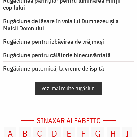
Rugăciunea părinților pentru luminarea minţii
copilului
Rugăciune de lăsare în voia lui Dumnezeu şi a
Maicii Domnului
Rugăciune pentru izbăvirea de vrăjmași
Rugăciune pentru călătorie binecuvântată
Rugăciune puternică, la vreme de ispită
vezi mai multe rugăciuni
SINAXAR ALFABETIC
A
B
C
D
E
F
G
H
I