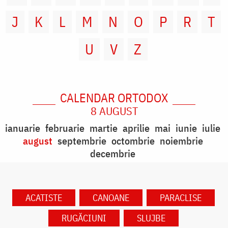
J
K
L
M
N
O
P
R
T
U
V
Z
CALENDAR ORTODOX
8 AUGUST
ianuarie
februarie
martie
aprilie
mai
iunie
iulie
august
septembrie
octombrie
noiembrie
decembrie
ACATISTE
CANOANE
PARACLISE
RUGĂCIUNI
SLUJBE