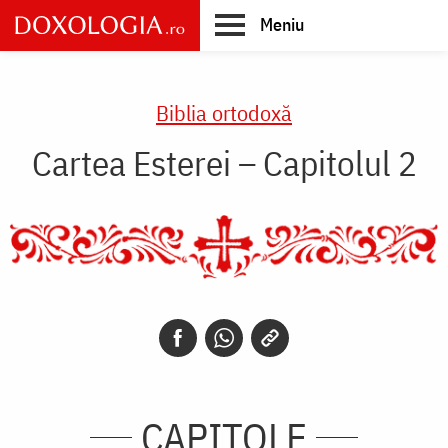
Skip
Meniu
to
main
Main
content
navigation
Biblia ortodoxă
Cartea Esterei – Capitolul 2
CAPITOLE