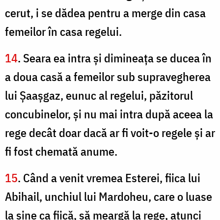
cerut, i se dădea pentru a merge din casa
femeilor în casa regelui.
14
. Seara ea intra şi dimineaţa se ducea în
a doua casă a femeilor sub supravegherea
lui Şaaşgaz, eunuc al regelui, păzitorul
concubinelor, şi nu mai intra după aceea la
rege decât doar dacă ar fi voit-o regele şi ar
fi fost chemată anume.
15
. Când a venit vremea Esterei, fiica lui
Abihail, unchiul lui Mardoheu, care o luase
la sine ca fiică, să meargă la rege, atunci