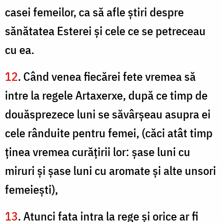
casei femeilor, ca să afle ştiri despre
sănătatea Esterei şi cele ce se petreceau
cu ea.
12
. Când venea fiecărei fete vremea să
intre la regele Artaxerxe, după ce timp de
douăsprezece luni se săvârşeau asupra ei
cele rânduite pentru femei, (căci atât timp
ţinea vremea curăţirii lor: şase luni cu
miruri şi şase luni cu aromate şi alte unsori
femeieşti),
13
. Atunci fata intra la rege şi orice ar fi