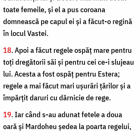
toate femeile, şi el a pus coroana
domnească pe capul ei şi a făcut-o regină
în locul Vastei.
18
. Apoi a făcut regele ospăţ mare pentru
toţi dregătorii săi şi pentru cei ce-i slujeau
lui. Acesta a fost ospăţ pentru Estera;
regele a mai făcut mari uşurări ţărilor şi a
împărţit daruri cu dărnicie de rege.
19
. Iar când s-au adunat fetele a doua
oară şi Mardoheu şedea la poarta regelui,