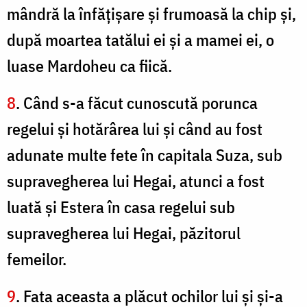
mândră la înfăţişare şi frumoasă la chip şi,
după moartea tatălui ei şi a mamei ei, o
luase Mardoheu ca fiică.
8
. Când s-a făcut cunoscută porunca
regelui şi hotărârea lui şi când au fost
adunate multe fete în capitala Suza, sub
supravegherea lui Hegai, atunci a fost
luată şi Estera în casa regelui sub
supravegherea lui Hegai, păzitorul
femeilor.
9
. Fata aceasta a plăcut ochilor lui şi şi-a