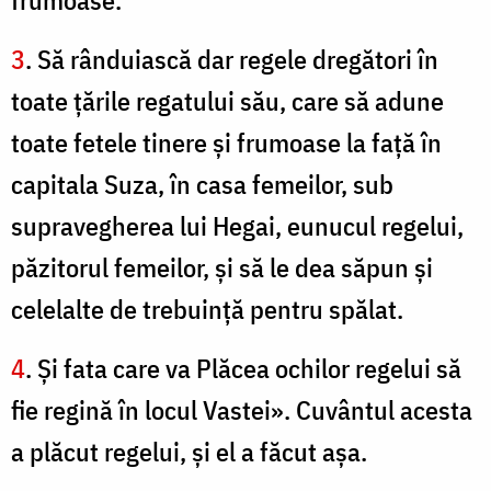
frumoase.
3
. Să rânduiască dar regele dregători în
toate ţările regatului său, care să adune
toate fetele tinere şi frumoase la faţă în
capitala Suza, în casa femeilor, sub
supravegherea lui Hegai, eunucul regelui,
păzitorul femeilor, şi să le dea săpun şi
celelalte de trebuinţă pentru spălat.
4
. Şi fata care va Plăcea ochilor regelui să
fie regină în locul Vastei». Cuvântul acesta
a plăcut regelui, şi el a făcut aşa.