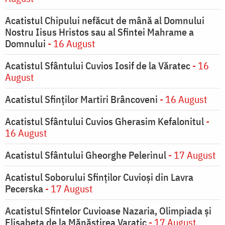
Acatistul Chipului nefăcut de mână al Domnului
Nostru Iisus Hristos sau al Sfintei Mahrame a
Domnului
- 16 August
Acatistul Sfântului Cuvios Iosif de la Văratec
- 16
August
Acatistul Sfinților Martiri Brâncoveni
- 16 August
Acatistul Sfântului Cuvios Gherasim Kefalonitul
-
16 August
Acatistul Sfântului Gheorghe Pelerinul
- 17 August
Acatistul Soborului Sfinților Cuvioși din Lavra
Pecerska
- 17 August
Acatistul Sfintelor Cuvioase Nazaria, Olimpiada și
Elisabeta de la Mănăstirea Varatic
- 17 August