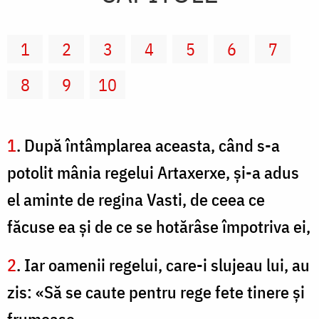
1
2
3
4
5
6
7
8
9
10
1
. După întâmplarea aceasta, când s-a
potolit mânia regelui Artaxerxe, şi-a adus
el aminte de regina Vasti, de ceea ce
făcuse ea şi de ce se hotărâse împotriva ei,
2
. Iar oamenii regelui, care-i slujeau lui, au
zis: «Să se caute pentru rege fete tinere şi