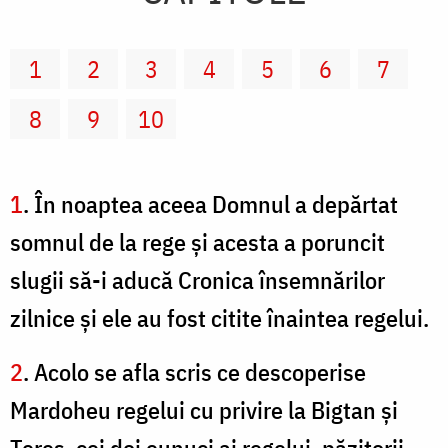
1
2
3
4
5
6
7
8
9
10
1
. În noaptea aceea Domnul a depărtat
somnul de la rege şi acesta a poruncit
slugii să-i aducă Cronica însemnărilor
zilnice şi ele au fost citite înaintea regelui.
2
. Acolo se afla scris ce descoperise
Mardoheu regelui cu privire la Bigtan şi