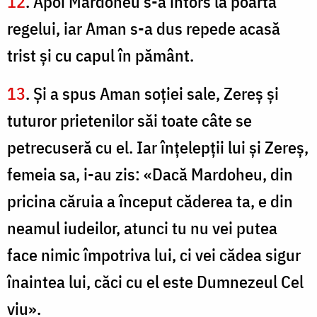
12
. Apoi Mardoheu s-a întors la poarta
regelui, iar Aman s-a dus repede acasă
trist şi cu capul în pământ.
13
. Și a spus Aman soţiei sale, Zereş şi
tuturor prietenilor săi toate câte se
petrecuseră cu el. Iar înţelepţii lui şi Zereş,
femeia sa, i-au zis: «Dacă Mardoheu, din
pricina căruia a început căderea ta, e din
neamul iudeilor, atunci tu nu vei putea
face nimic împotriva lui, ci vei cădea sigur
înaintea lui, căci cu el este Dumnezeul Cel
viu».