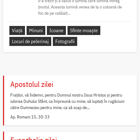
s-a trezit și a văzut o lumină care lumina întreg
ținutul. Aceasta lumină venea de la o coloană de
foc de pe celălalt...
Viață
Minuni
Icoane
Sfinte moaște
Locuri de pelerinaj
Fotografii
Apostolul zilei
Fraților, vă îndemn, pentru Domnul nostru Iisus Hristos și pentru
iubirea Duhului Sfânt, ca împreună cu mine, să luptați în rugăciuni
către Dumnezeu pentru mine, ca să scap de...
Ap. Romani 15, 30-33