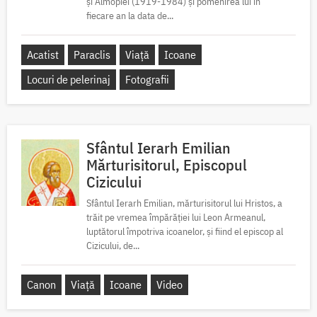
și Almopiei (1919-1984) și pomenirea lui în
fiecare an la data de...
Acatist
Paraclis
Viață
Icoane
Locuri de pelerinaj
Fotografii
Sfântul Ierarh Emilian
Mărturisitorul, Episcopul
Cizicului
Sfântul Ierarh Emilian, mărturisitorul lui Hristos, a
trăit pe vremea împărăției lui Leon Armeanul,
luptătorul împotriva icoanelor, și fiind el episcop al
Cizicului, de...
Canon
Viață
Icoane
Video