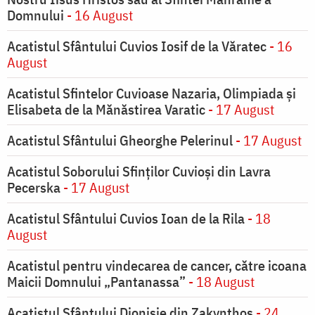
Domnului
- 16 August
Acatistul Sfântului Cuvios Iosif de la Văratec
- 16
August
Acatistul Sfintelor Cuvioase Nazaria, Olimpiada și
Elisabeta de la Mănăstirea Varatic
- 17 August
Acatistul Sfântului Gheorghe Pelerinul
- 17 August
Acatistul Soborului Sfinților Cuvioși din Lavra
Pecerska
- 17 August
Acatistul Sfântului Cuvios Ioan de la Rila
- 18
August
Acatistul pentru vindecarea de cancer, către icoana
Maicii Domnului „Pantanassa”
- 18 August
Acatistul Sfântului Dionisie din Zakynthos
- 24