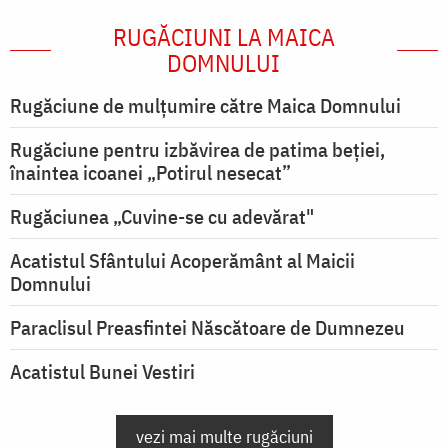
RUGĂCIUNI LA MAICA
DOMNULUI
Rugăciune de mulţumire către Maica Domnului
Rugăciune pentru izbăvirea de patima beției,
înaintea icoanei „Potirul nesecat”
Rugăciunea „Cuvine-se cu adevărat"
Acatistul Sfântului Acoperământ al Maicii
Domnului
Paraclisul Preasfintei Născătoare de Dumnezeu
Acatistul Bunei Vestiri
vezi mai multe rugăciuni