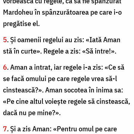
vorbească cu regele, ca să fie spânzurat
Mardoheu în spânzurătoarea pe care i-o
pregătise el.
5
. Şi oamenii regelui au zis: «Iată Aman
stă în curte». Regele a zis: «Să intre!».
6
. Aman a intrat, iar regele i-a zis: «Ce să
se facă omului pe care regele vrea să-l
cinstească?». Aman socotea în inima sa:
«Pe cine altul voieşte regele să cinstească,
dacă nu pe mine?».
7
. Şi a zis Aman: «Pentru omul pe care