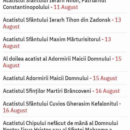
Acatistul Sfântului Ierarh Nifon, Patriarhul
Constantinopolului
- 11 August
Acatistul Sfântului Ierarh Tihon din Zadonsk
- 13
August
Acatistul Sfântului Maxim Mărturisitorul
- 13
August
Al doilea acatist al Adormirii Maicii Domnului
- 15
August
Acatistul Adormirii Maicii Domnului
- 15 August
Acatistul Sfinților Martiri Brâncoveni
- 16 August
Acatistul Sfântului Cuvios Gherasim Kefalonitul
-
16 August
Acatistul Chipului nefăcut de mână al Domnului
Nostru Iisus Hristos sau al Sfintei Mahrame a