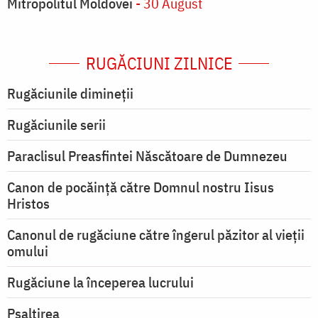
Mitropolitul Moldovei
- 30 August
RUGĂCIUNI ZILNICE
Rugăciunile dimineții
Rugăciunile serii
Paraclisul Preasfintei Născătoare de Dumnezeu
Canon de pocăință către Domnul nostru Iisus
Hristos
Canonul de rugăciune către îngerul păzitor al vieții
omului
Rugăciune la începerea lucrului
Psaltirea