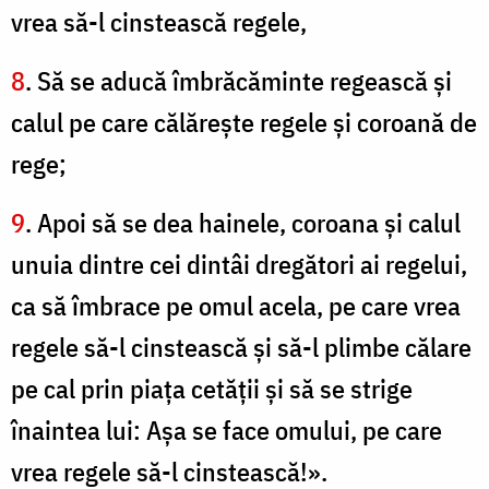
vrea să-l cinstească regele,
8
. Să se aducă îmbrăcăminte regească şi
calul pe care călăreşte regele şi coroană de
rege;
9
. Apoi să se dea hainele, coroana şi calul
unuia dintre cei dintâi dregători ai regelui,
ca să îmbrace pe omul acela, pe care vrea
regele să-l cinstească şi să-l plimbe călare
pe cal prin piaţa cetăţii şi să se strige
înaintea lui: Aşa se face omului, pe care
vrea regele să-l cinstească!».