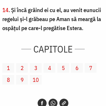
14
. Şi încă grăind ei cu el, au venit eunucii
regelui şi-l grăbeau pe Aman să meargă la
ospăţul pe care-l pregătise Estera.
CAPITOLE
1
2
3
4
5
6
7
8
9
10