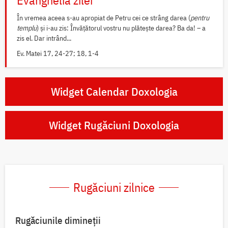
Evanghelia zilei
În vremea aceea s-au apropiat de Petru cei ce strâng darea (
pentru
templu
) și i-au zis: Învățătorul vostru nu plătește darea? Ba da! – a
zis el. Dar intrând...
Ev. Matei 17, 24-27; 18, 1-4
Widget Calendar Doxologia
Widget Rugăciuni Doxologia
Rugăciuni zilnice
Rugăciunile dimineții