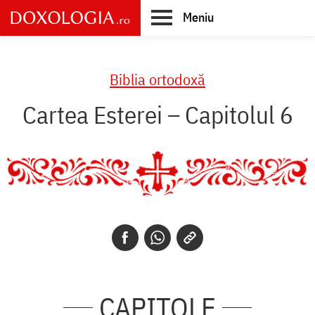
Skip
Meniu
to
main
Main
content
navigation
Biblia ortodoxă
Cartea Esterei – Capitolul 6
CAPITOLE