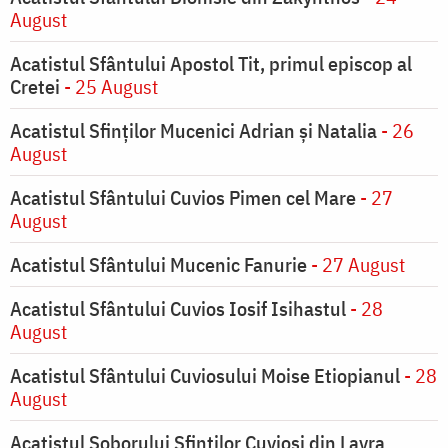
August
Acatistul Sfântului Apostol Tit, primul episcop al
Cretei
- 25 August
Acatistul Sfinților Mucenici Adrian și Natalia
- 26
August
Acatistul Sfântului Cuvios Pimen cel Mare
- 27
August
Acatistul Sfântului Mucenic Fanurie
- 27 August
Acatistul Sfântului Cuvios Iosif Isihastul
- 28
August
Acatistul Sfântului Cuviosului Moise Etiopianul
- 28
August
Acatistul Soborului Sfinților Cuvioși din Lavra