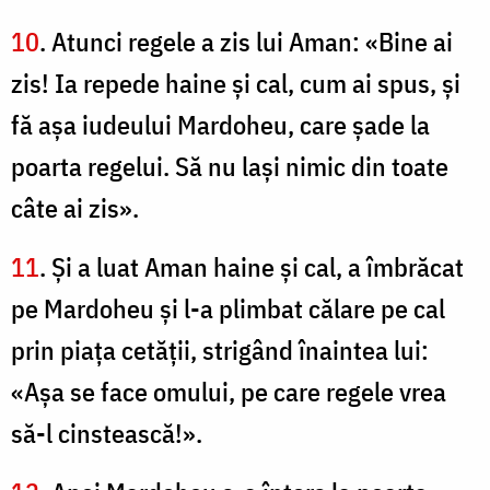
10
. Atunci regele a zis lui Aman: «Bine ai
zis! Ia repede haine şi cal, cum ai spus, şi
fă aşa iudeului Mardoheu, care şade la
poarta regelui. Să nu laşi nimic din toate
câte ai zis».
11
. Şi a luat Aman haine şi cal, a îmbrăcat
pe Mardoheu şi l-a plimbat călare pe cal
prin piaţa cetăţii, strigând înaintea lui:
«Aşa se face omului, pe care regele vrea
să-l cinstească!».