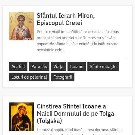
Sfântul Ierarh Miron,
Episcopul Cretei
Pentru o viață îmbunătățită ca aceasta a fost pus
preot al sfintei biserici a lui Dumnezeu și învăța
popoarele sfânta bună credință și le întărea spre
nevoințele cele...
Acatist
Paraclis
Viață
Icoane
Sfinte moaște
Locuri de pelerinaj
Fotografii
Cinstirea Sfintei Icoane a
Maicii Domnului de pe Tolga
(Tolgska)
La miezul nopții, când toată lumea dormea, sfântul