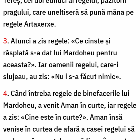
Tereş, cei doi eunuci ai regelui, păzitorii
pragului, care uneltiseră să pună mâna pe
regele Artaxerxe.
3
. Atunci a zis regele: «Ce cinste şi
răsplată s-a dat lui Mardoheu pentru
aceasta?». Iar oamenii regelui, care-i
slujeau, au zis: «Nu i s-a făcut nimic».
4
. Când întreba regele de binefacerile lui
Mardoheu, a venit Aman în curte, iar regele
a zis: «Cine este în curte?». Aman însă
venise în curtea de afară a casei regelui să