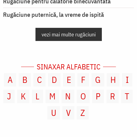
Rugăciune pentru călătorie binecuvântată
Rugăciune puternică, la vreme de ispită
vezi mai multe rugăciuni
SINAXAR ALFABETIC
A
B
C
D
E
F
G
H
I
J
K
L
M
N
O
P
R
T
U
V
Z