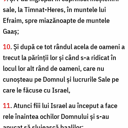
sale, la Timnat-Heres, în muntele lui
Efraim, spre miazănoapte de muntele
Gaaş;
10
. Şi după ce tot rândul acela de oameni a
trecut la părinţii lor şi când s-a ridicat în
locul lor alt rând de oameni, care nu
cunoşteau pe Domnul şi lucrurile Sale pe
care le făcuse cu Israel,
11
. Atunci fiii lui Israel au început a face
rele înaintea ochilor Domnului şi s-au
apucat să slujească baalilor;