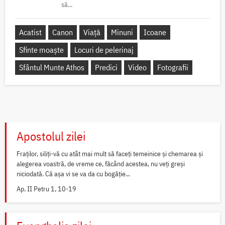
să...
Acatist
Canon
Viață
Minuni
Icoane
Sfinte moaște
Locuri de pelerinaj
Sfântul Munte Athos
Predici
Video
Fotografii
Apostolul zilei
Fraților, siliți-vă cu atât mai mult să faceți temeinice și chemarea și
alegerea voastră, de vreme ce, făcând acestea, nu veți greși
niciodată. Că așa vi se va da cu bogăție...
Ap. II Petru 1, 10-19