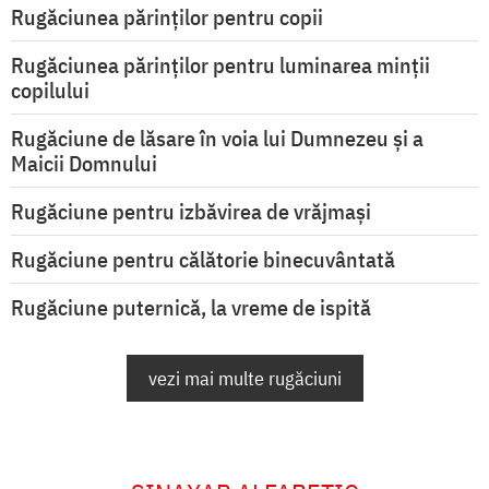
Rugăciunea părinților pentru copii
Rugăciunea părinților pentru luminarea minţii
copilului
Rugăciune de lăsare în voia lui Dumnezeu şi a
Maicii Domnului
Rugăciune pentru izbăvirea de vrăjmași
Rugăciune pentru călătorie binecuvântată
Rugăciune puternică, la vreme de ispită
vezi mai multe rugăciuni