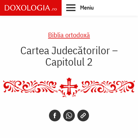
Skip
Meniu
to
main
Main
content
navigation
Biblia ortodoxă
Cartea Judecătorilor –
Capitolul 2