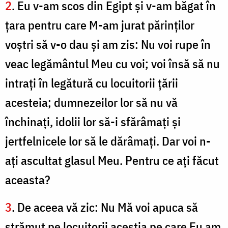
2
. Eu v-am scos din Egipt şi v-am băgat în
ţara pentru care M-am jurat părinţilor
voştri să v-o dau şi am zis: Nu voi rupe în
veac legământul Meu cu voi; voi însă să nu
intraţi în legătură cu locuitorii țării
acesteia; dumnezeilor lor să nu vă
închinaţi, idolii lor să-i sfărâmaţi şi
jertfelnicele lor să le dărâmaţi. Dar voi n-
aţi ascultat glasul Meu. Pentru ce aţi făcut
aceasta?
3
. De aceea vă zic: Nu Mă voi apuca să
strămut pe locuitorii aceştia pe care Eu am