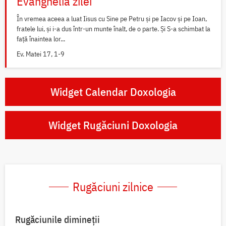
Evanghelia zilei
În vremea aceea a luat Iisus cu Sine pe Petru și pe Iacov și pe Ioan,
fratele lui, și i-a dus într-un munte înalt, de o parte. Și S-a schimbat la
față înaintea lor...
Ev. Matei 17, 1-9
Widget Calendar Doxologia
Widget Rugăciuni Doxologia
Rugăciuni zilnice
Rugăciunile dimineții