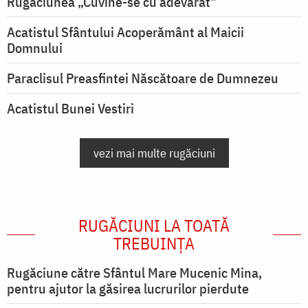
Rugăciunea „Cuvine-se cu adevărat"
Acatistul Sfântului Acoperământ al Maicii
Domnului
Paraclisul Preasfintei Născătoare de Dumnezeu
Acatistul Bunei Vestiri
vezi mai multe rugăciuni
RUGĂCIUNI LA TOATĂ
TREBUINȚA
Rugăciune către Sfântul Mare Mucenic Mina,
pentru ajutor la găsirea lucrurilor pierdute