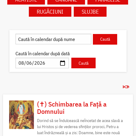
RUGĂCIUNI
SLUJBE
Caută în calendar după dată
(✝) Schimbarea la Față a
Domnului
Dorind să se îndulcească neîncetat de acea slavă a
lui Hristos și de vederea sfinților proroci, Petru a
luat îndrăzneală și a zis: Doamne, bine este nouă