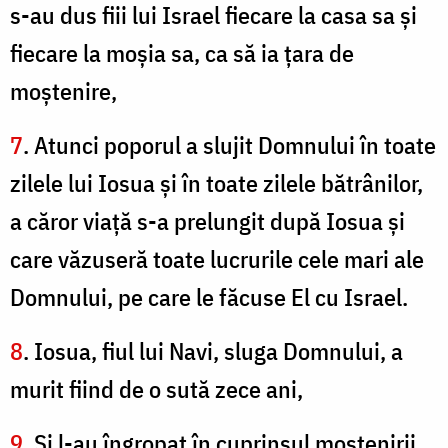
s-au dus fiii lui Israel fiecare la casa sa şi
fiecare la moşia sa, ca să ia ţara de
moştenire,
7
. Atunci poporul a slujit Domnului în toate
zilele lui Iosua şi în toate zilele bătrânilor,
a căror viaţă s-a prelungit după Iosua şi
care văzuseră toate lucrurile cele mari ale
Domnului, pe care le făcuse El cu Israel.
8
. Iosua, fiul lui Navi, sluga Domnului, a
murit fiind de o sută zece ani,
9
. Şi l-au îngropat în cuprinsul moştenirii