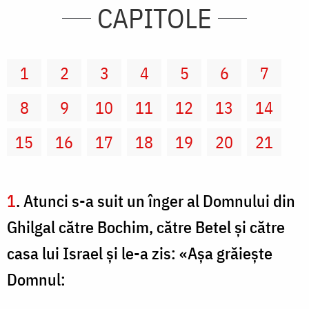
CAPITOLE
1
2
3
4
5
6
7
8
9
10
11
12
13
14
15
16
17
18
19
20
21
1
. Atunci s-a suit un înger al Domnului din
Ghilgal către Bochim, către Betel şi către
casa lui Israel şi le-a zis: «Aşa grăieşte
Domnul: