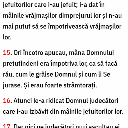
jefuitorilor care i-au jefuit; i-a dat în
mâinile vrăjmaşilor dimprejurul lor şi n-au
mai putut să se împotrivească vrăjmaşilor
lor.
15
. Ori încotro apucau, mâna Domnului
pretutindeni era împotriva lor, ca să facă
rău, cum le grăise Domnul şi cum li Se
jurase. Şi erau foarte strâmtoraţi.
16
. Atunci le-a ridicat Domnul judecători
care i-au izbăvit din mâinile jefuitorilor lor.
17
. Dar nici pe judecători nu-i ascultau ei,