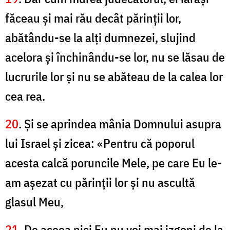
făceau şi mai rău decât părinţii lor,
abătându-se la alţi dumnezei, slujind
acelora şi închinându-se lor, nu se lăsau de
lucrurile lor şi nu se abăteau de la calea lor
cea rea.
20
. Şi se aprindea mânia Domnului asupra
lui Israel şi zicea: «Pentru că poporul
acesta calcă poruncile Mele, pe care Eu le-
am aşezat cu părinţii lor şi nu ascultă
glasul Meu,
21
. De aceea nici Eu nu voi mai izgoni de la