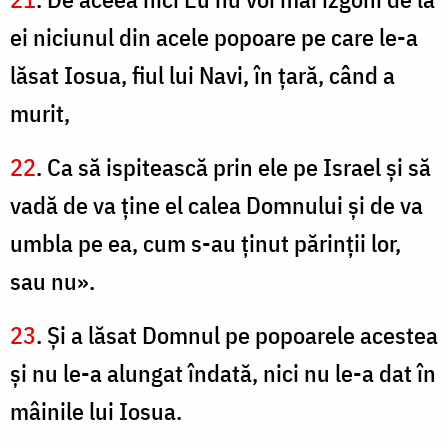
ei niciunul din acele popoare pe care le-a
lăsat Iosua, fiul lui Navi, în ţară, când a
murit,
22
. Ca să ispitească prin ele pe Israel şi să
vadă de va ţine el calea Domnului şi de va
umbla pe ea, cum s-au ţinut părinţii lor,
sau nu».
23
. Şi a lăsat Domnul pe popoarele acestea
şi nu le-a alungat îndată, nici nu le-a dat în
mâinile lui Iosua.