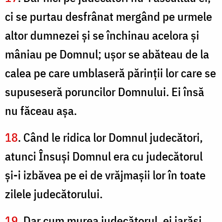
ci se purtau desfrânat mergând pe urmele
altor dumnezei şi se închinau acelora şi
mâniau pe Domnul; uşor se abăteau de la
calea pe care umblaseră părinţii lor care se
supuseseră poruncilor Domnului. Ei însă
nu făceau aşa.
18
. Când le ridica lor Domnul judecători,
atunci Însuşi Domnul era cu judecătorul
şi-i izbăvea pe ei de vrăjmaşii lor în toate
zilele judecătorului.
19
. Dar cum murea judecătorul, ei iarăşi