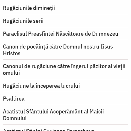
Rugăciunile dimineții
Rugăciunile serii
Paraclisul Preasfintei Născătoare de Dumnezeu
Canon de pocăință către Domnul nostru Iisus
Hristos
Canonul de rugăciune către îngerul păzitor al vieții
omului
Rugăciune la începerea lucrului
Psaltirea
Acatistul Sfântului Acoperământ al Maicii
Domnului
Acatistul Sfintei Cuvioase Parascheva