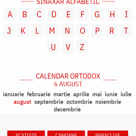
SINAXAR ALFABETIC
A
B
C
D
E
F
G
H
I
J
K
L
M
N
O
P
R
T
U
V
Z
CALENDAR ORTODOX
6 AUGUST
ianuarie
februarie
martie
aprilie
mai
iunie
iulie
august
septembrie
octombrie
noiembrie
decembrie
ACATISTE
CANOANE
PARACLISE