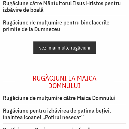
Rugăciune către Mântuitorul Iisus Hristos pentru
izbăvire de boală
Rugăciune de mulțumire pentru binefacerile
primite de la Dumnezeu
vezi mai multe rugăciuni
RUGĂCIUNI LA MAICA
DOMNULUI
Rugăciune de mulţumire către Maica Domnului
Rugăciune pentru izbăvirea de patima beției,
înaintea icoanei „Potirul nesecat”