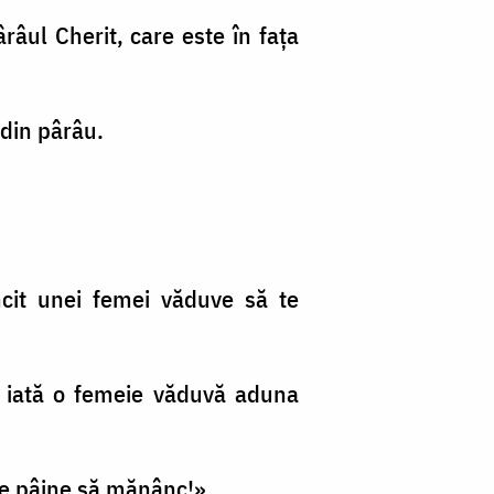
râul Cherit, care este în faţa
 din pârâu.
ncit unei femei văduve să te
ii, iată o femeie văduvă aduna
ă de pâine să mănânc!».