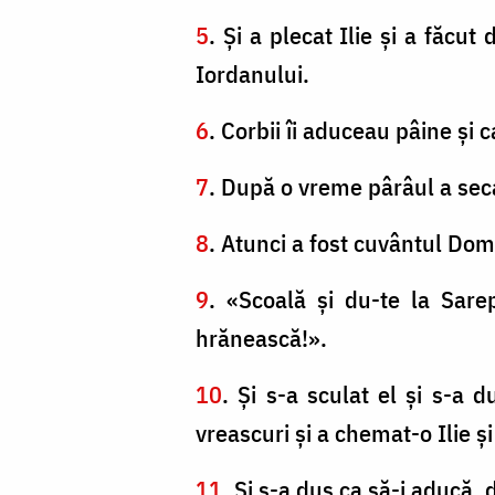
5
. Şi a plecat Ilie şi a făcu
Iordanului.
6
. Corbii îi aduceau pâine şi 
7
. După o vreme pârâul a sec
8
. Atunci a fost cuvântul Domn
9
. «Scoală şi du-te la Sare
hrănească!».
10
. Şi s-a sculat el şi s-a 
vreascuri şi a chemat-o Ilie ş
11
. Şi s-a dus ca să-i aducă, 