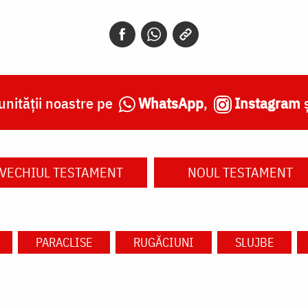
nității noastre pe
WhatsApp
,
Instagram
VECHIUL TESTAMENT
NOUL TESTAMENT
PARACLISE
RUGĂCIUNI
SLUJBE