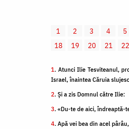
1
2
3
4
5
18
19
20
21
2
1
. Atunci Ilie Tesviteanul, 
Israel, înaintea Căruia slujesc
2
. Şi a zis Domnul către Ilie:
3
. «Du-te de aici, îndreaptă-t
4
. Apă vei bea din acel pârâu