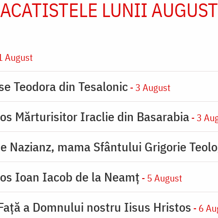
ACATISTELE LUNII AUGUST
1 August
ase Teodora din Tesalonic
- 3 August
os Mărturisitor Iraclie din Basarabia
- 3 Au
de Nazianz, mama Sfântului Grigorie Teolo
ios Ioan Iacob de la Neamț
- 5 August
 Faţă a Domnului nostru Iisus Hristos
- 6 Au