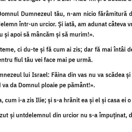
e Domnul Dumnezeul tău, n-am nicio fărâmitură 
delemn într-un urcior. Şi iată, am adunat câteva 
eu şi apoi să mâncăm şi să murim!».
e teme, ci du-te şi fă cum ai zis; dar fă mai întâi
entru fiul tău vei face mai pe urmă.
nezeul lui Israel: Făina din vas nu va scădea şi
d va da Domnul ploaie pe pământ!».
a, cum i-a zis Ilie; şi s-a hrănit ea şi el şi casa e
căzut şi untdelemnul din urcior nu s-a împuţinat,