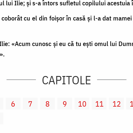
 lui Ilie; şi s-a întors sufletul copilului acestuia în
-a coborât cu el din foişor în casă şi l-a dat mamei 
e Ilie: «Acum cunosc şi eu că tu eşti omul lui Du
».
CAPITOLE
6
7
8
9
10
11
12
2