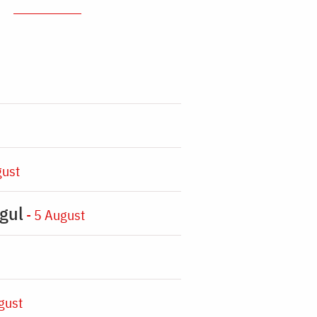
gust
gul
- 5 August
gust