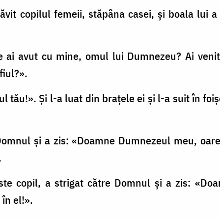
vit copilul femeii, stăpâna casei, şi boala lui a
 «Ce ai avut cu mine, omul lui Dumnezeu? Ai ven
fiul?».
iul tău!». Şi l-a luat din braţele ei şi l-a suit în f
e Domnul şi a zis: «Doamne Dumnezeul meu, oare ş
.
peste copil, a strigat către Domnul şi a zis: 
în el!».