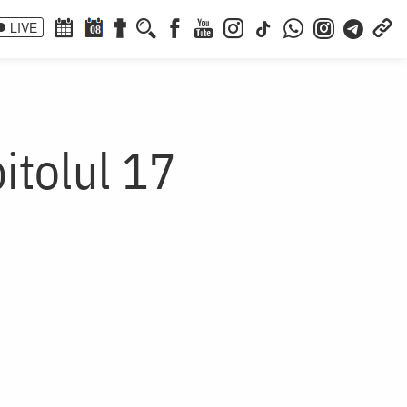
LIVE
08
pitolul 17