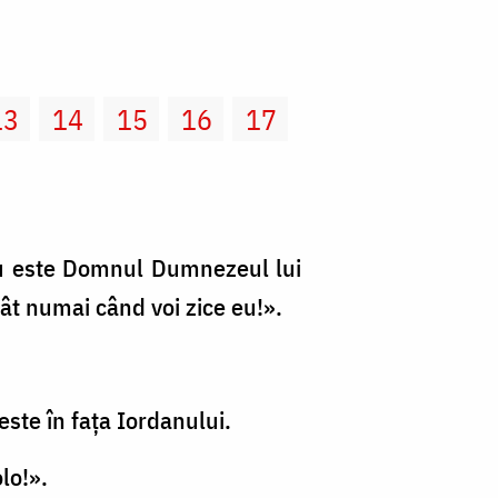
13
14
15
16
17
Viu este Domnul Dumnezeul lui
ecât numai când voi zice eu!».
este în faţa Iordanului.
lo!».