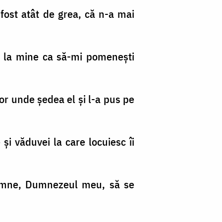
 fost atât de grea, că n-a mai
it la mine ca să-mi pomeneşti
oişor unde şedea el şi l-a pus pe
i văduvei la care locuiesc îi
«Doamne, Dumnezeul meu, să se