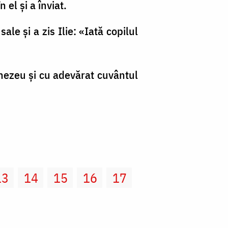
 el şi a înviat.
sale şi a zis Ilie: «Iată copilul
mnezeu şi cu adevărat cuvântul
13
14
15
16
17