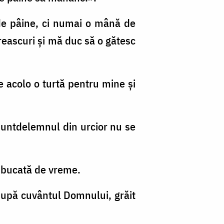
de pâine, ci numai o mână de
vreascuri şi mă duc să o gătesc
 de acolo o turtă pentru mine şi
 untdelemnul din urcior nu se
i o bucată de vreme.
 după cuvântul Domnului, grăit