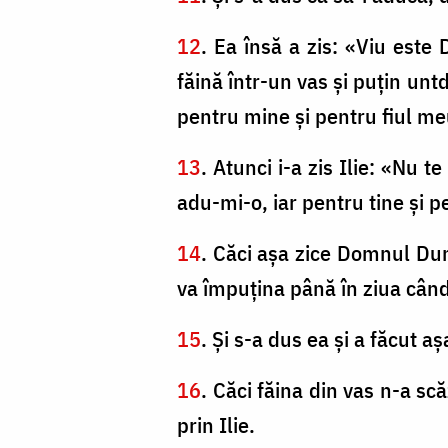
12
. Ea însă a zis: «Viu est
făină într-un vas şi puţin unt
pentru mine şi pentru fiul m
13
. Atunci i-a zis Ilie: «Nu t
adu-mi-o, iar pentru tine şi p
14
. Căci aşa zice Domnul Dum
va împuţina până în ziua cân
15
. Şi s-a dus ea şi a făcut aş
16
. Căci făina din vas n-a s
prin Ilie.