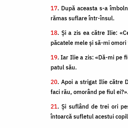
17
. După aceasta s-a îmbolnă
rămas suflare într-însul.
18
. Şi a zis ea către Ilie:
păcatele mele şi să-mi omori 
19
. Iar Ilie a zis: «Dă-mi pe f
patul său.
20
. Apoi a strigat Ilie cătr
faci rău, omorând pe fiul ei?»
21
. Şi suflând de trei ori 
întoarcă sufletul acestui copil 