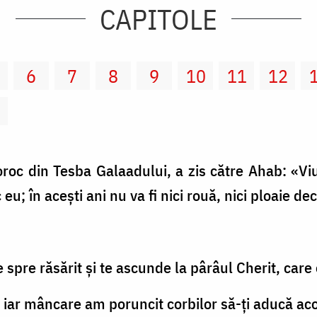
CAPITOLE
6
7
8
9
10
11
12
2
proroc din Tesba Galaadului, a zis către Ahab: «
 eu; în aceşti ani nu va fi nici rouă, nici ploaie d
e spre răsărit şi te ascunde la pârâul Cherit, care 
, iar mâncare am poruncit corbilor să-ţi aducă aco