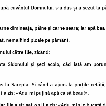
t după cuvântul Domnului; s-a dus şi a şezut la pâ
carne dimineaţa, pâine şi carne seara; iar apă bea
at, nemaifiind ploaie pe pământ.
ului către Ilie, zicând:
pta Sidonului şi şezi acolo, căci iată am poru
dus la Sarepta. Şi când a ajuns la porţile cetăţ
i i-a zis: «Adu-mi puţină apă ca să beau!».
dar Ilie a strigat-o şi i-a zis: «Adu-mi şi o bucat