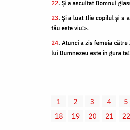
22
. Şi a ascultat Domnul glasul
23
. Şi a luat Ilie copilul şi s
tău este viu!».
24
. Atunci a zis femeia cătr
lui Dumnezeu este în gura ta!
1
2
3
4
5
18
19
20
21
2