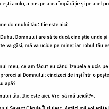
u eşti acolo, a pus pe acea împărăţie şi pe acel po
une domnului tău: Ilie este aici!
, Duhul Domnului are să te ducă cine ştie unde şi
u te va găsi, mă va ucide pe mine; iar robul tă
nul meu, ce am făcut eu când Izabela a ucis pe 
oroci ai Domnului: cincizeci de inşi într-o peşteră 
 cu apă?
ului tău: Ilie este aici. Vrei să mă ucidă?».
omnul Savaot Căruia Îi slujesc. Astăzi mă voi arăta