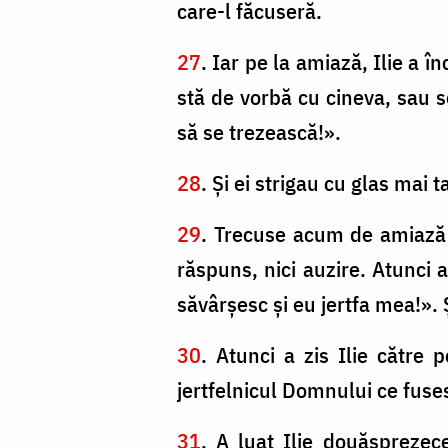
care-l făcuseră.
27
. Iar pe la amiază, Ilie a 
stă de vorbă cu cineva, sau s
să se trezească!».
28
. Şi ei strigau cu glas mai 
29
. Trecuse acum de amiază ş
răspuns, nici auzire. Atunci a
săvârşesc şi eu jertfa mea!». Ș
30
. Atunci a zis Ilie către 
jertfelnicul Domnului ce fus
31
. A luat Ilie douăsprezece