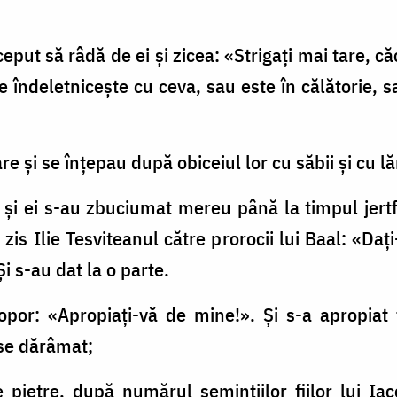
început să râdă de ei şi zicea: «Strigaţi mai tare,
e îndeletniceşte cu ceva, sau este în călătorie, s
tare şi se înţepau după obiceiul lor cu săbii şi cu 
i ei s-au zbuciumat mereu până la timpul jertfei
 zis Ilie Tesviteanul către prorocii lui Baal: «Da
i s-au dat la o parte.
popor: «Apropiaţi-vă de mine!». Şi s-a apropiat 
ese dărâmat;
 pietre, după numărul seminţiilor fiilor lui Ia