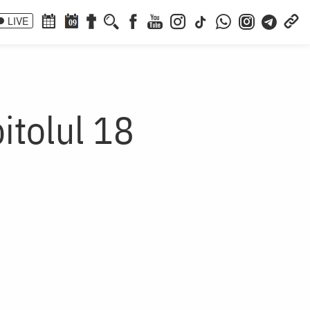
LIVE
09
pitolul 18