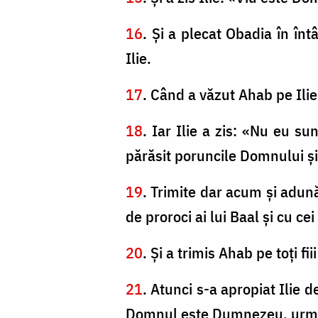
16
. Şi a plecat Obadia în în
Ilie.
17
. Când a văzut Ahab pe Ilie,
18
. Iar Ilie a zis: «Nu eu su
părăsit poruncile Domnului şi
19
. Trimite dar acum şi adun
de proroci ai lui Baal şi cu c
20
. Şi a trimis Ahab pe toţi fi
21
. Atunci s-a apropiat Ilie 
Domnul este Dumnezeu, urmaţi