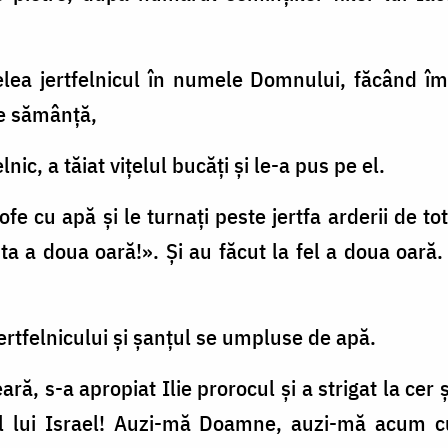
celea jertfelnicul în numele Domnului, făcând împ
e sămânţă,
nic, a tăiat viţelul bucăţi şi le-a pus pe el.
ofe cu apă şi le turnaţi peste jertfa arderii de to
ta a doua oară!». Şi au făcut la fel a doua oară. Ş
ertfelnicului şi şanţul se umpluse de apă.
seară, s-a apropiat Ilie prorocul şi a strigat la c
 al lui Israel! Auzi-mă Doamne, auzi-mă acum c