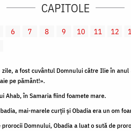
CAPITOLE
6
7
8
9
10
11
12
2
ile, a fost cuvântul Domnului către Ilie în anul a
loaie pe pământ!».
e lui Ahab, în Samaria fiind foamete mare.
badia, mai-marele curţii şi Obadia era un om f
 prorocii Domnului, Obadia a luat o sută de proroci