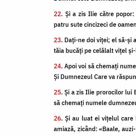
22
. Şi a zis Ilie către popo
patru sute cincizeci de oameni
23
. Daţi-ne doi viţei; el să-ş
tăia bucăţi pe celălalt viţel ş
24
. Apoi voi să chemaţi num
Şi Dumnezeul Care va răspunde
25
. Şi a zis Ilie prorocilor lu
să chemaţi numele dumnezeulu
26
. Şi au luat ei viţelul car
amiază, zicând: «Baale, auzi-n