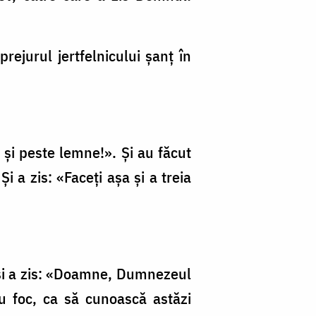
rejurul jertfelnicului şanţ în
t şi peste lemne!». Şi au făcut
i a zis: «Faceţi aşa şi a treia
er şi a zis: «Doamne, Dumnezeul
u foc, ca să cunoască astăzi