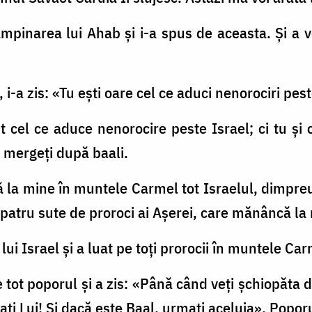
tâmpinarea lui Ahab şi i-a spus de aceasta. Şi a 
 i-a zis: «Tu eşti oare cel ce aduci nenorociri pes
nt cel ce aduce nenorocire peste Israel; ci tu şi 
 mergeţi după baali.
ă la mine în muntele Carmel tot Israelul, dimpreu
ei patru sute de proroci ai Aşerei, care mănâncă l
ii lui Israel şi a luat pe toţi prorocii în muntele Ca
de tot poporul şi a zis: «Până când veţi şchiopăt
 Lui! Şi dacă este Baal, urmaţi aceluia». Poporu