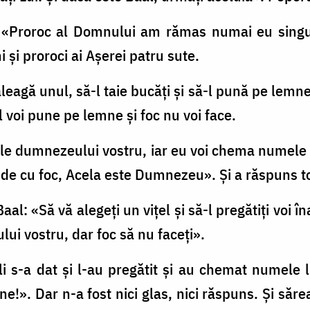
r: «Proroc al Domnului am rămas numai eu singur,
 şi proroci ai Aşerei patru sute.
i aleagă unul, să-l taie bucăţi şi să-l pună pe lemne
i-l voi pune pe lemne şi foc nu voi face.
ele dumnezeului vostru, iar eu voi chema nume
 cu foc, Acela este Dumnezeu». Şi a răspuns tot
i Baal: «Să vă alegeţi un viţel şi să-l pregătiţi voi î
i vostru, dar foc să nu faceţi».
e li s-a dat şi l-au pregătit şi au chemat numele
e!». Dar n-a fost nici glas, nici răspuns. Şi săre