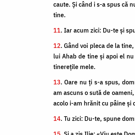
caute. Şi când i s-a spus că n
tine.
11
. Iar acum zici: Du-te şi sp
12
. Gând voi pleca de la tine
lui Ahab de tine şi apoi el n
tinereţile mele.
13
. Oare nu ţi s-a spus, dom
am ascuns o sută de oameni, pr
acolo i-am hrănit cu pâine şi
14
. Tu zici: Du-te, spune domn
15
. Şi a zis Ilie: «Viu este D