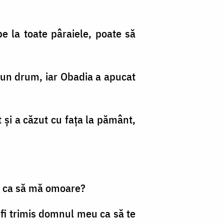
pe la toate pâraiele, poate să
e un drum, iar Obadia a apucat
 şi a căzut cu faţa la pământ,
b, ca să mă omoare?
fi trimis domnul meu ca să te