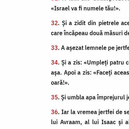
«Israel va fi numele tău!».
32
. Şi a zidit din pietrele a
care încăpeau două măsuri d
33
. A aşezat lemnele pe jertfel
34
. Şi a zis: «Umpleţi patru c
aşa. Apoi a zis: «Faceţi aceas
oară!».
35
. Şi umbla apa împrejurul j
36
. Iar la vremea jertfei de 
lui Avraam, al lui Isaac şi