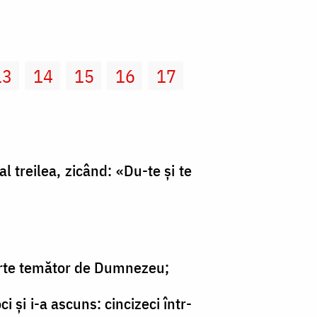
13
14
15
16
17
l treilea, zicând: «Du-te şi te
oarte temător de Dumnezeu;
 şi i-a ascuns: cincizeci într-