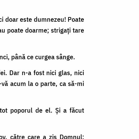
 căci doar este dumnezeu! Poate
au poate doarme; strigaţi tare
lănci, până ce curgea sânge.
. Dar n-a fost nici glas, nici
ţi-vă acum la o parte, ca să-mi
tot poporul de el. Şi a făcut
cov, către care a zis Domnul: