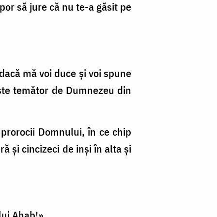
por să jure că nu te-a găsit pe
 dacă mă voi duce şi voi spune
u este temător de Dumnezeu din
prorocii Domnului, în ce chip
şi cincizeci de inşi în alta şi
 lui Ahab!».