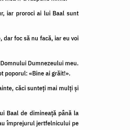
 iar proroci ai lui Baal sunt
, dar foc să nu facă, iar eu voi
le Domnului Dumnezeului meu.
 poporul: «Bine ai grăit!».
nainte, căci sunteţi mai mulţi şi
 lui Baal de dimineaţă până la
au împrejurul jertfelnicului pe