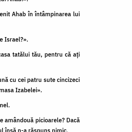
venit Ahab în întâmpinarea lui
te Israel?».
casa tatălui tău, pentru că aţi
nă cu cei patru sute cincizeci
a masa Izabelei».
rmel.
a de amândouă picioarele? Dacă
l însă n-a răspuns nimic.