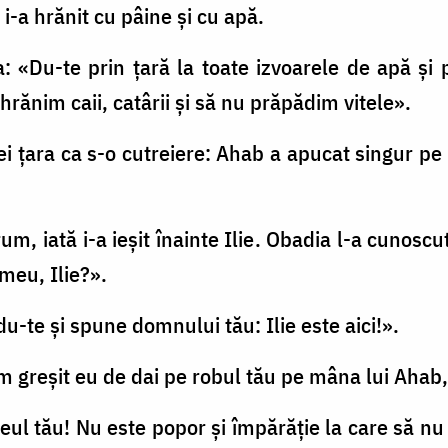
i i-a hrănit cu pâine şi cu apă.
: «Du-te prin ţară la toate izvoarele de apă şi 
rănim caii, catârii şi să nu prăpădim vitele».
e ei ţara ca s-o cutreiere: Ahab a apucat singur p
, iată i-a ieşit înainte Ilie. Obadia l-a cunoscut
meu, Ilie?».
 du-te şi spune domnului tău: Ilie este aici!».
am greşit eu de dai pe robul tău pe mâna lui Aha
l tău! Nu este popor şi împărăţie la care să nu 