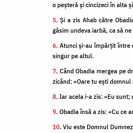
o peşteră şi cincizeci în alta ş
5
. Şi a zis Ahab către Obadia
găsim undeva iarbă, ca să ne h
6
. Atunci şi-au împărţit într
singur pe altul.
7
. Când Obadia mergea pe drum
zicând: «Oare tu eşti domnul 
8
. Iar acela i-a zis: «Eu sunt;
9
. Obadia însă a zis: «Cu ce 
10
. Viu este Domnul Dumnezeu