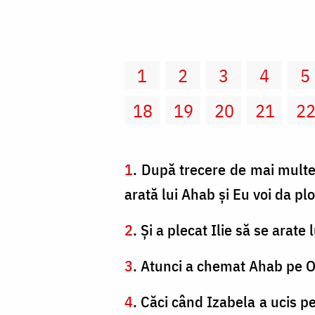
1
2
3
4
5
18
19
20
21
2
1
. După trecere de mai multe z
arată lui Ahab şi Eu voi da p
2
. Şi a plecat Ilie să se arat
3
. Atunci a chemat Ahab pe O
4
. Căci când Izabela a ucis pe