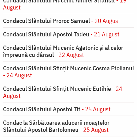
Condacul Sfântului Mucenic Andrei Stratilat
- 19
August
Condacul Sfântului Proroc Samuel
- 20 August
Condacul Sfântului Apostol Tadeu
- 21 August
Condacul Sfântului Mucenic Agatonic şi al celor
împreună cu dânsul
- 22 August
Condacul Sfântului Sfinţit Mucenic Cosma Etolianul
- 24 August
Condacul Sfântului Sfinţit Mucenic Eutihie
- 24
August
Condacul Sfântului Apostol Tit
- 25 August
Condac la Sărbătoarea aducerii moaştelor
Sfântului Apostol Bartolomeu
- 25 August