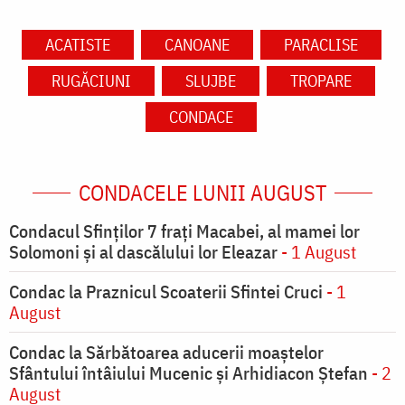
ACATISTE
CANOANE
PARACLISE
RUGĂCIUNI
SLUJBE
TROPARE
CONDACE
CONDACELE LUNII AUGUST
Condacul Sfinţilor 7 fraţi Macabei, al mamei lor
Solomoni şi al dascălului lor Eleazar
- 1 August
Condac la Praznicul Scoaterii Sfintei Cruci
- 1
August
Condac la Sărbătoarea aducerii moaştelor
Sfântului întâiului Mucenic şi Arhidiacon Ştefan
- 2
August