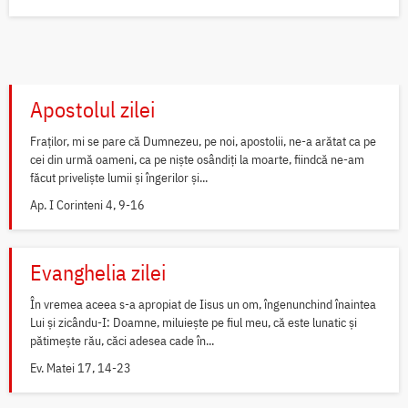
Apostolul zilei
Fraților, mi se pare că Dumnezeu, pe noi, apostolii, ne-a arătat ca pe
cei din urmă oameni, ca pe niște osândiți la moarte, fiindcă ne-am
făcut priveliște lumii și îngerilor și...
Ap. I Corinteni 4, 9-16
Evanghelia zilei
În vremea aceea s-a apropiat de Iisus un om, îngenunchind înaintea
Lui și zicându-I: Doamne, miluiește pe fiul meu, că este lunatic și
pătimește rău, căci adesea cade în...
Ev. Matei 17, 14-23