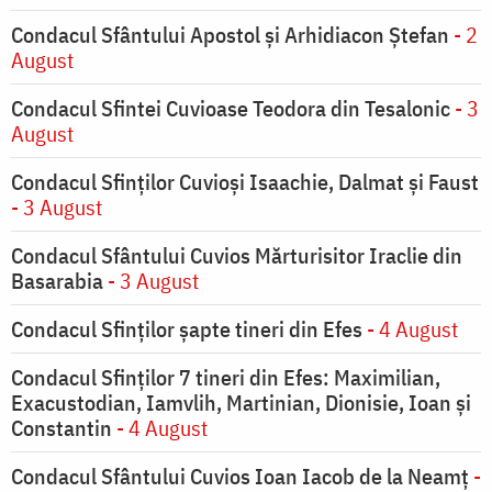
Condacul Sfântului Apostol și Arhidiacon Ștefan
- 2
August
Condacul Sfintei Cuvioase Teodora din Tesalonic
- 3
August
Condacul Sfinţilor Cuvioşi Isaachie, Dalmat şi Faust
- 3 August
Condacul Sfântului Cuvios Mărturisitor Iraclie din
Basarabia
- 3 August
Condacul Sfinţilor şapte tineri din Efes
- 4 August
Condacul Sfinţilor 7 tineri din Efes: Maximilian,
Exacustodian, Iamvlih, Martinian, Dionisie, Ioan şi
Constantin
- 4 August
Condacul Sfântului Cuvios Ioan Iacob de la Neamț
-