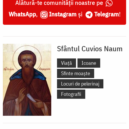
Alătură-te comunității noastre pe
WhatsApp
,
Instagram
și
Telegram
!
Sfântul Cuvios Naum
Viață
Icoane
Sfinte moaște
Locuri de pelerinaj
Fotografii