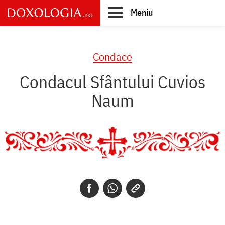
Skip
Meniu
to
main
Main
content
navigation
Condace
Condacul Sfântului Cuvios
Naum