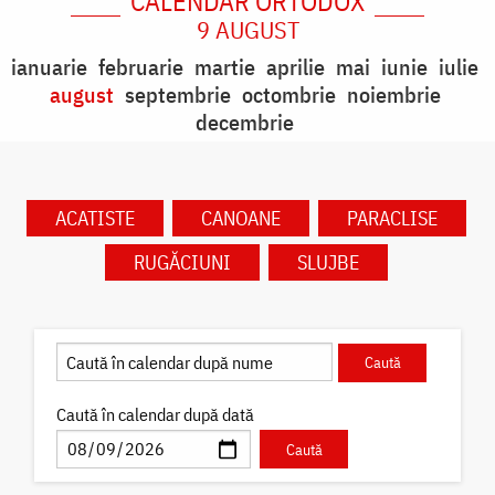
CALENDAR ORTODOX
9 AUGUST
ianuarie
februarie
martie
aprilie
mai
iunie
iulie
august
septembrie
octombrie
noiembrie
decembrie
ACATISTE
CANOANE
PARACLISE
RUGĂCIUNI
SLUJBE
Caută în calendar după dată