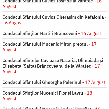
Condacul Sfântului Cuvios Iosif de la Varatec
- 16
August
Condacul Sfântului Cuvios Gherasim din Kefalonia
-
16 August
Condacul Sfinților Martiri Brâncoveni
- 16 August
Condacul Sfântului Mucenic Miron preotul
- 17
August
Condacul Sfintelor Cuvioase Nazaria, Olimpiada și
Elisabeta (Safta) Brâncoveanu de la Văratec
- 17
August
Condacul Sfântului Gheorghe Pelerinul
- 17 August
Condacul Sfinţilor Mucenici Flor şi Lavru
- 18
August