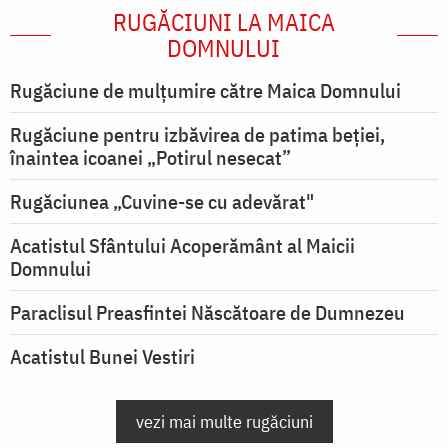
RUGĂCIUNI LA MAICA
DOMNULUI
Rugăciune de mulţumire către Maica Domnului
Rugăciune pentru izbăvirea de patima beției,
înaintea icoanei „Potirul nesecat”
Rugăciunea „Cuvine-se cu adevărat"
Acatistul Sfântului Acoperământ al Maicii
Domnului
Paraclisul Preasfintei Născătoare de Dumnezeu
Acatistul Bunei Vestiri
vezi mai multe rugăciuni