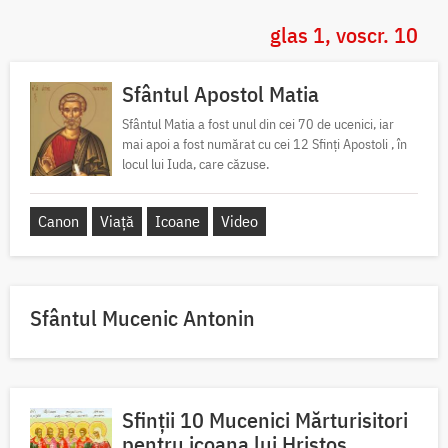
glas 1, voscr. 10
Sfântul Apostol Matia
Sfântul Matia a fost unul din cei 70 de ucenici, iar
mai apoi a fost numărat cu cei 12 Sfinți Apostoli , în
locul lui Iuda, care căzuse.
Canon
Viață
Icoane
Video
Sfântul Mucenic Antonin
Sfinții 10 Mucenici Mărturisitori
pentru icoana lui Hristos