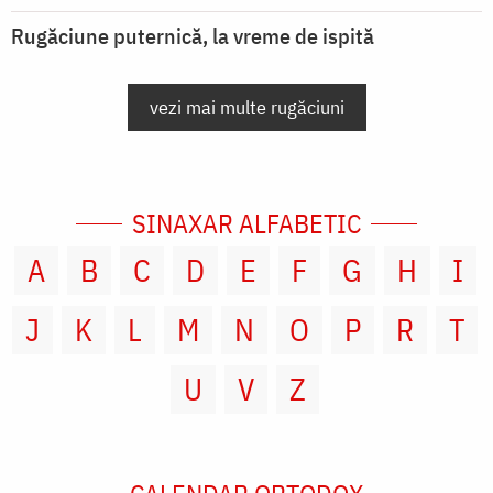
Rugăciune puternică, la vreme de ispită
vezi mai multe rugăciuni
SINAXAR ALFABETIC
A
B
C
D
E
F
G
H
I
J
K
L
M
N
O
P
R
T
U
V
Z