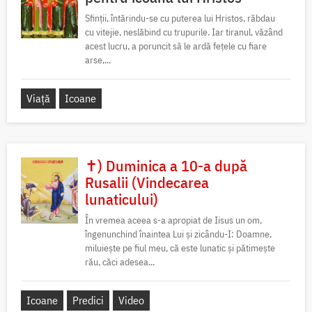
Sfinții, întărindu-se cu puterea lui Hristos, răbdau
cu vitejie, neslăbind cu trupurile. Iar tiranul, văzând
acest lucru, a poruncit să le ardă fețele cu fiare
arse,...
Viață
Icoane
✝) Duminica a 10-a după
Rusalii (Vindecarea
lunaticului)
În vremea aceea s-a apropiat de Iisus un om,
îngenunchind înaintea Lui și zicându-I: Doamne,
miluiește pe fiul meu, că este lunatic și pătimește
rău, căci adesea...
Icoane
Predici
Video