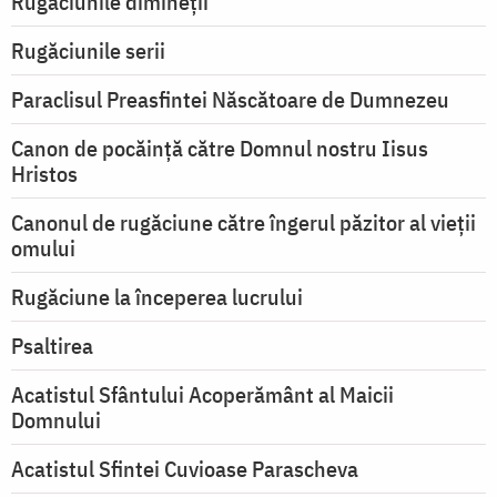
Rugăciunile dimineții
Rugăciunile serii
Paraclisul Preasfintei Născătoare de Dumnezeu
Canon de pocăință către Domnul nostru Iisus
Hristos
Canonul de rugăciune către îngerul păzitor al vieții
omului
Rugăciune la începerea lucrului
Psaltirea
Acatistul Sfântului Acoperământ al Maicii
Domnului
Acatistul Sfintei Cuvioase Parascheva