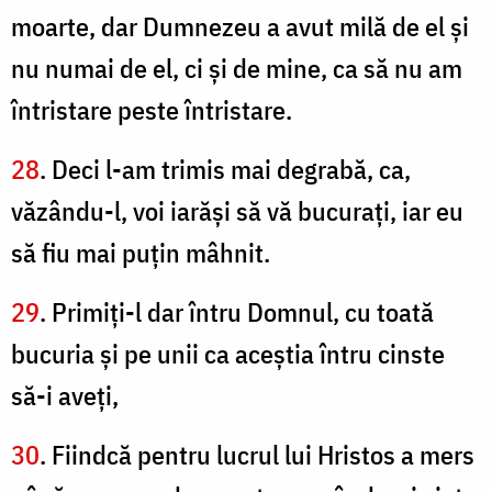
moarte, dar Dumnezeu a avut milă de el şi
nu numai de el, ci şi de mine, ca să nu am
întristare peste întristare.
28
. Deci l-am trimis mai degrabă, ca,
văzându-l, voi iarăşi să vă bucuraţi, iar eu
să fiu mai puţin mâhnit.
29
. Primiţi-l dar întru Domnul, cu toată
bucuria şi pe unii ca aceştia întru cinste
să-i aveţi,
30
. Fiindcă pentru lucrul lui Hristos a mers