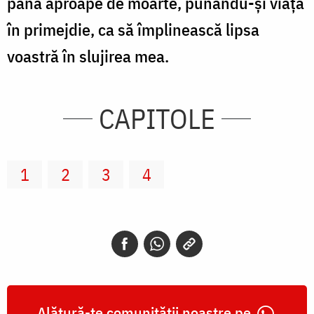
până aproape de moarte, punându-şi viaţa
în primejdie, ca să împlinească lipsa
voastră în slujirea mea.
CAPITOLE
1
2
3
4
Alătură-te comunității noastre pe