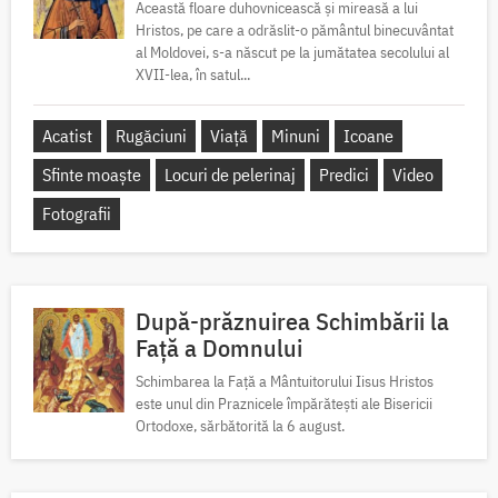
Această floare duhovnicească și mireasă a lui
Hristos, pe care a odrăslit-o pământul binecuvântat
al Moldovei, s-a născut pe la jumătatea secolului al
XVII-lea, în satul...
Acatist
Rugăciuni
Viață
Minuni
Icoane
Sfinte moaște
Locuri de pelerinaj
Predici
Video
Fotografii
După-prăznuirea Schimbării la
Față a Domnului
Schimbarea la Față a Mântuitorului Iisus Hristos
este unul din Praznicele împărătești ale Bisericii
Ortodoxe, sărbătorită la 6 august.