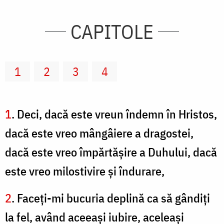
CAPITOLE
1
2
3
4
1
. Deci, dacă este vreun îndemn în Hristos,
dacă este vreo mângâiere a dragostei,
dacă este vreo împărtăşire a Duhului, dacă
este vreo milostivire şi îndurare,
2
. Faceţi-mi bucuria deplină ca să gândiţi
la fel, având aceeaşi iubire, aceleaşi