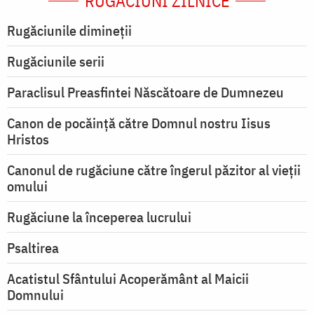
RUGĂCIUNI ZILNICE
Rugăciunile dimineții
Rugăciunile serii
Paraclisul Preasfintei Născătoare de Dumnezeu
Canon de pocăință către Domnul nostru Iisus
Hristos
Canonul de rugăciune către îngerul păzitor al vieții
omului
Rugăciune la începerea lucrului
Psaltirea
Acatistul Sfântului Acoperământ al Maicii
Domnului