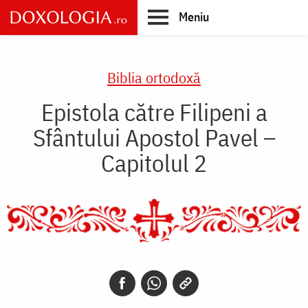
Skip
Meniu
to
main
Main
content
navigation
Biblia ortodoxă
Epistola către Filipeni a
Sfântului Apostol Pavel –
Capitolul 2