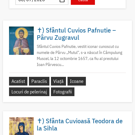
✝) Sfântul Cuvios Pafnutie –
Pârvu Zugravul
Sfântul Cuvios Pafnutie, vestit iconar cunoscut cu
numele de Pârvu „Mutul”, s-a născut în Câmpulung
Muscel, la 12 octombrie 1657, ca fiu al preotului
Ioan Pârvescu...
Acatist
Paraclis
Viață
Icoane
Locuri de pelerinaj
Fotografii
✝) Sfânta Cuvioasă Teodora de
la Sihla