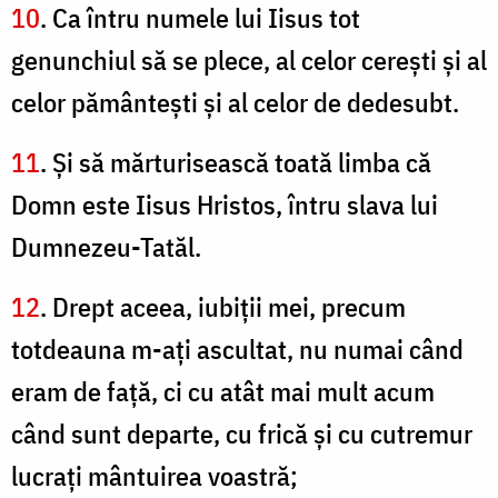
10
. Ca întru numele lui Iisus tot
genunchiul să se plece, al celor cereşti şi al
celor pământeşti şi al celor de dedesubt.
11
. Şi să mărturisească toată limba că
Domn este Iisus Hristos, întru slava lui
Dumnezeu-Tatăl.
12
. Drept aceea, iubiţii mei, precum
totdeauna m-aţi ascultat, nu numai când
eram de faţă, ci cu atât mai mult acum
când sunt departe, cu frică şi cu cutremur
lucraţi mântuirea voastră;