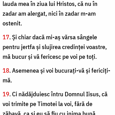
lauda mea în ziua lui Hristos, că nu în
zadar am alergat, nici în zadar m-am
ostenit.
17
. Şi chiar dacă mi-aş vărsa sângele
pentru jertfa şi slujirea credinţei voastre,
mă bucur şi vă fericesc pe voi pe toţi.
18
. Asemenea şi voi bucuraţi-vă şi fericiţi-
mă.
19
. Ci nădăjduiesc întru Domnul Iisus, că
voi trimite pe Timotei la voi, fără de
zăbavă, ca şi eu să fiu cu inima bună,