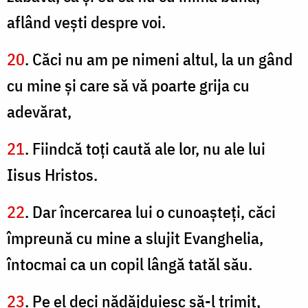
aflând veşti despre voi.
20
. Căci nu am pe nimeni altul, la un gând
cu mine şi care să vă poarte grija cu
adevărat,
21
. Fiindcă toţi caută ale lor, nu ale lui
Iisus Hristos.
22
. Dar încercarea lui o cunoaşteţi, căci
împreună cu mine a slujit Evanghelia,
întocmai ca un copil lângă tatăl său.
23
. Pe el deci nădăjduiesc să-l trimit,