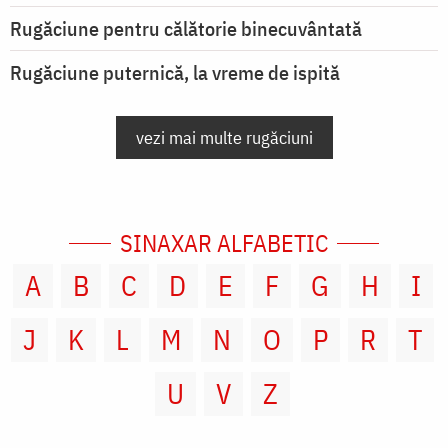
Rugăciune pentru călătorie binecuvântată
Rugăciune puternică, la vreme de ispită
vezi mai multe rugăciuni
SINAXAR ALFABETIC
A
B
C
D
E
F
G
H
I
J
K
L
M
N
O
P
R
T
U
V
Z