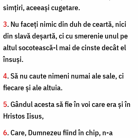
simţiri, aceeaşi cugetare.
3
. Nu faceţi nimic din duh de ceartă, nici
din slavă deşartă, ci cu smerenie unul pe
altul socotească-l mai de cinste decât el
însuşi.
4
. Să nu caute nimeni numai ale sale, ci
fiecare şi ale altuia.
5
. Gândul acesta să fie în voi care era şi în
Hristos Iisus,
6
. Care, Dumnezeu fiind în chip, n-a