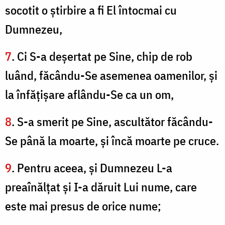
socotit o ştirbire a fi El întocmai cu
Dumnezeu,
7
. Ci S-a deşertat pe Sine, chip de rob
luând, făcându-Se asemenea oamenilor, şi
la înfăţişare aflându-Se ca un om,
8
. S-a smerit pe Sine, ascultător făcându-
Se până la moarte, şi încă moarte pe cruce.
9
. Pentru aceea, şi Dumnezeu L-a
preaînălţat şi I-a dăruit Lui nume, care
este mai presus de orice nume;