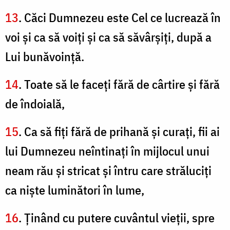
13
. Căci Dumnezeu este Cel ce lucrează în
voi şi ca să voiţi şi ca să săvârşiţi, după a
Lui bunăvoinţă.
14
. Toate să le faceţi fără de cârtire şi fără
de îndoială,
15
. Ca să fiţi fără de prihană şi curaţi, fii ai
lui Dumnezeu neîntinaţi în mijlocul unui
neam rău şi stricat şi întru care străluciţi
ca nişte luminători în lume,
16
. Ţinând cu putere cuvântul vieţii, spre