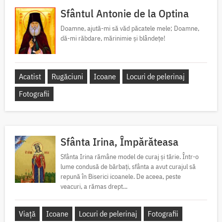
Sfântul Antonie de la Optina
Doamne, ajută-mi să văd păcatele mele; Doamne,
dă-mi răbdare, mărinimie şi blândeţe!
Acatist
Rugăciuni
Icoane
Locuri de pelerinaj
Fotografii
Sfânta Irina, Împărăteasa
Sfânta Irina rămâne model de curaj și tărie. Într-o
lume condusă de bărbați, sfânta a avut curajul să
repună în Biserici icoanele. De aceea, peste
veacuri, a rămas drept...
Viață
Icoane
Locuri de pelerinaj
Fotografii