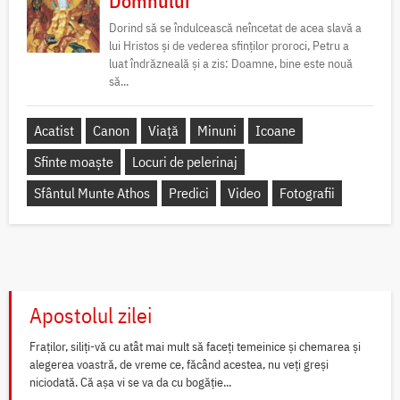
Domnului
Dorind să se îndulcească neîncetat de acea slavă a
lui Hristos și de vederea sfinților proroci, Petru a
luat îndrăzneală și a zis: Doamne, bine este nouă
să...
Acatist
Canon
Viață
Minuni
Icoane
Sfinte moaște
Locuri de pelerinaj
Sfântul Munte Athos
Predici
Video
Fotografii
Apostolul zilei
Fraților, siliți-vă cu atât mai mult să faceți temeinice și chemarea și
alegerea voastră, de vreme ce, făcând acestea, nu veți greși
niciodată. Că așa vi se va da cu bogăție...