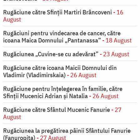
Rugăciune către Sfinții Martiri Brâncoveni
- 16
August
Rugăciuni pentru vindecarea de cancer, către
icoana Maica Domnului „Pantanassa”
- 18 August
Rugăciunea „Cuvine-se cu adevărat”
- 23 August
Rugăciune către icoana Maicii Domnului din
Vladimir (Vladimirskaia)
- 26 August
Rugăciune pentru înţelegerea în familie, către
Sfinţii Mucenici Adrian şi Natalia
- 26 August
Rugăciune către Sfântul Mucenic Fanurie
- 27
August
Rugăciunea la pregătirea pâinii Sfântului Fanurie
(Fanuropita)
- 27 August