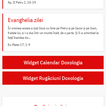
Ap. II Petru 1, 10-19
Evanghelia zilei
În vremea aceea a luat Iisus cu Sine pe Petru și pe Iacov și pe Ioan,
fratele lui, și i-a dus într-un munte înalt, de o parte. Și S-a schimbat la
față înaintea lor...
Ev. Matei 17, 1-9
Widget Calendar Doxologia
Widget Rugăciuni Doxologia