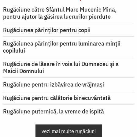
Rugăciune către Sfântul Mare Mucenic Mina,
pentru ajutor la găsirea lucrurilor pierdute
Rugăciunea părinților pentru copii
Rugăciunea părinților pentru luminarea minţii
copilului
Rugăciune de lăsare în voia lui Dumnezeu şi a
Maicii Domnului
Rugăciune pentru izbăvirea de vrăjmași
Rugăciune pentru călătorie binecuvântată
Rugăciune puternică, la vreme de ispită
vezi mai multe rugăciuni