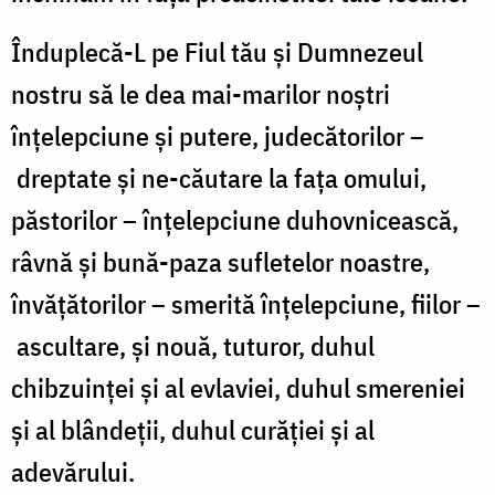
Înduplecă-L pe Fiul tău şi Dumnezeul
nostru să le dea mai-marilor noştri
înţelepciune şi putere, judecătorilor –
dreptate şi ne-căutare la faţa omului,
păstorilor – înţelepciune duhovnicească,
râvnă şi bună-paza sufletelor noastre,
învăţătorilor – smerită înţelepciune, fiilor –
ascultare, şi nouă, tuturor, duhul
chibzuinţei şi al evlaviei, duhul smereniei
şi al blândeţii, duhul curăţiei şi al
adevărului.