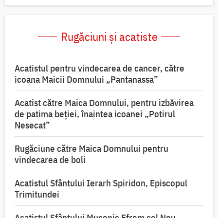
Rugăciuni și acatiste
Acatistul pentru vindecarea de cancer, către
icoana Maicii Domnului „Pantanassa”
Acatist către Maica Domnului, pentru izbăvirea
de patima beției, înaintea icoanei „Potirul
Nesecat”
Rugăciune către Maica Domnului pentru
vindecarea de boli
Acatistul Sfântului Ierarh Spiridon, Episcopul
Trimitundei
Acatistul Sfântului Mucenic Efrem cel Nou