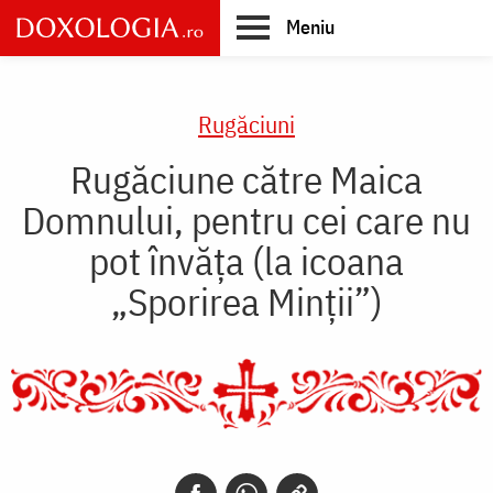
Skip
Meniu
to
main
Main
content
navigation
Rugăciuni
Rugăciune către Maica
Domnului, pentru cei care nu
pot învăța (la icoana
„Sporirea Minţii”)