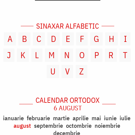
SINAXAR ALFABETIC
A
B
C
D
E
F
G
H
I
J
K
L
M
N
O
P
R
T
U
V
Z
CALENDAR ORTODOX
6 AUGUST
ianuarie
februarie
martie
aprilie
mai
iunie
iulie
august
septembrie
octombrie
noiembrie
decembrie