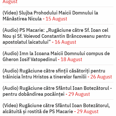
August
(Video) Slujba Prohodului Maicii Domnului la
Mănăstirea Nicula
- 15 August
(Audio) PS Macarie: „Rugăciune către Sf. Ioan cel
Nou și Sf. Voievod Constantin Brâncoveanu pentru
apostolatul laicatului”
- 16 August
(Audio) Imn la Icoana Maicii Domnului compus de
Gheron Iosif Vatopedinul
- 18 August
(Audio) Rugăciune către sfinții căsătoriți pentru
trăinicia întru Hristos a tinerelor familii
- 26 August
(Audio) Rugăciune către Sfântul Ioan Botezătorul -
pentru dobândirea pocăinței
- 29 August
(Video) Rugăciune către Sfântul Ioan Botezătorul,
alcătuită și rostită de PS Macarie
- 29 August