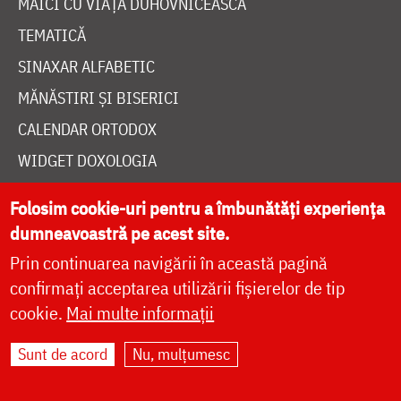
MAICI CU VIAȚĂ DUHOVNICEASCĂ
TEMATICĂ
SINAXAR ALFABETIC
MĂNĂSTIRI ȘI BISERICI
CALENDAR ORTODOX
WIDGET DOXOLOGIA
RADIO DOXOLOGIA
Folosim cookie-uri pentru a îmbunătăți experiența
dumneavoastră pe acest site.
Prin continuarea navigării în această pagină
confirmați acceptarea utilizării fișierelor de tip
cookie.
Mai multe informații
DESPRE NOI
POLITICA DE COOKIES
Sunt de acord
Nu, mulțumesc
DONEAZĂ ONLINE PENTRU CATEDRALA NAȚIONALĂ