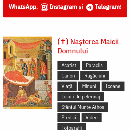
WhatsApp
,
Instagram
și
Telegram
!
(✝) Nașterea Maicii
Domnului
Acatist
Paraclis
Canon
Rugăciuni
Viață
Minuni
Icoane
Locuri de pelerinaj
Sfântul Munte Athos
Predici
Video
Fotografii