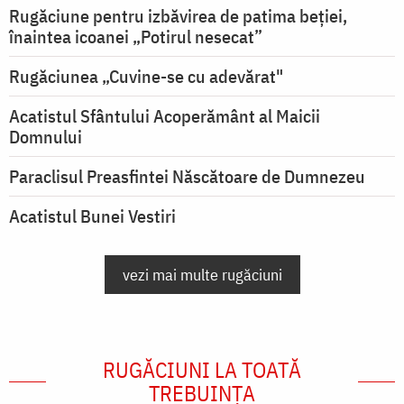
Rugăciune pentru izbăvirea de patima beției,
înaintea icoanei „Potirul nesecat”
Rugăciunea „Cuvine-se cu adevărat"
Acatistul Sfântului Acoperământ al Maicii
Domnului
Paraclisul Preasfintei Născătoare de Dumnezeu
Acatistul Bunei Vestiri
vezi mai multe rugăciuni
RUGĂCIUNI LA TOATĂ
TREBUINȚA