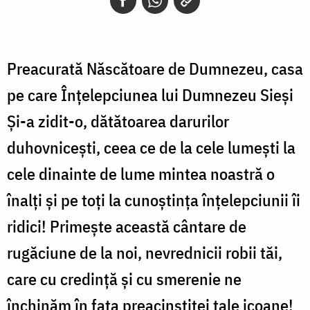
Preacurată Născătoare de Dumnezeu, casa
pe care Înţelepciunea lui Dumnezeu Sieşi
Şi-a zidit-o, dătătoarea darurilor
duhovniceşti, ceea ce de la cele lumeşti la
cele dinainte de lume mintea noastră o
înalţi şi pe toţi la cunoştinţa înţelepciunii îi
ridici! Primeşte această cântare de
rugăciune de la noi, nevrednicii robii tăi,
care cu credinţă şi cu smerenie ne
închinăm în faţa preacinstitei tale icoane!