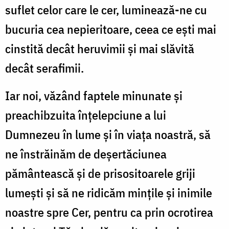
suflet celor care le cer, luminează-ne cu
bucuria cea nepieritoare, ceea ce ești mai
cinstită decât heruvimii şi mai slăvită
decât serafimii.
Iar noi, văzând faptele minunate şi
preachibzuita înţelepciune a lui
Dumnezeu în lume şi în viaţa noastră, să
ne înstrăinăm de deşertăciunea
pământească şi de prisositoarele griji
lumeşti şi să ne ridicăm minţile şi inimile
noastre spre Cer, pentru ca prin ocrotirea