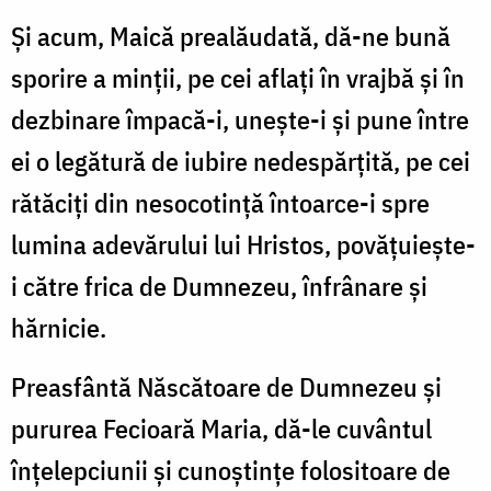
Şi acum, Maică prealăudată, dă-ne bună
sporire a minţii, pe cei aflaţi în vrajbă şi în
dezbinare împacă-i, uneşte-i şi pune între
ei o legătură de iubire nedespărţită, pe cei
rătăciţi din nesocotinţă întoarce-i spre
lumina adevărului lui Hristos, povăţuieşte-
i către frica de Dumnezeu, înfrânare şi
hărnicie.
Preasfântă Născătoare de Dumnezeu și
pururea Fecioară Maria, dă-le cuvântul
înţelepciunii şi cunoştinţe folositoare de