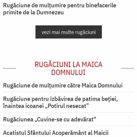
Rugăciune de mulțumire pentru binefacerile
primite de la Dumnezeu
vezi mai multe rugăciuni
RUGĂCIUNI LA MAICA
DOMNULUI
Rugăciune de mulţumire către Maica Domnului
Rugăciune pentru izbăvirea de patima beției,
înaintea icoanei „Potirul nesecat”
Rugăciunea „Cuvine-se cu adevărat"
Acatistul Sfântului Acoperământ al Maicii