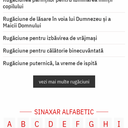
copilului
Rugăciune de lăsare în voia lui Dumnezeu şi a
Maicii Domnului
Rugăciune pentru izbăvirea de vrăjmași
Rugăciune pentru călătorie binecuvântată
Rugăciune puternică, la vreme de ispită
vezi mai multe rugăciuni
SINAXAR ALFABETIC
A
B
C
D
E
F
G
H
I