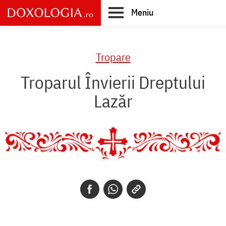
Skip
Meniu
to
main
Main
content
navigation
Tropare
Troparul Învierii Dreptului
Lazăr