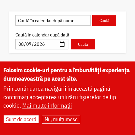
Caută în calendar după dată
Folosim cookie-uri pentru a îmbunătăți experiența
✝) Sfântul Cuvios Pafnutie –
dumneavoastră pe acest site.
Pârvu Zugravul
Prin continuarea navigării în această pagină
Sfântul Cuvios Pafnutie, vestit iconar cunoscut cu
confirmați acceptarea utilizării fișierelor de tip
numele de Pârvu „Mutul”, s-a născut în Câmpulung
Muscel, la 12 octombrie 1657, ca fiu al preotului
cookie.
Mai multe informații
Ioan Pârvescu...
Sunt de acord
Nu, mulțumesc
Acatist
Paraclis
Viață
Icoane