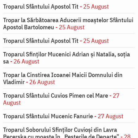
Troparul Sfântului Apostol Tit
- 25 August
Tropar la Sărbătoarea Aducerii moaştelor Sfântului
Apostol Bartolomeu
- 25 August
Troparul Sfântului Apostol Tit
- 25 August
Troparul Sfinţilor Mucenici Adrian şi Natalia, soţia
sa
- 26 August
Tropar la Cinstirea Icoanei Maicii Domnului din
Vladimir
- 26 August
Troparul Sfântului Cuvios Pimen cel Mare
- 27
August
Troparul Sfântului Mucenic Fanurie
- 27 August
Troparul Soborului Sfinților Cuvioși din Lavra
Pecerska cu moaște în „Peșterile de Departe”
- 28