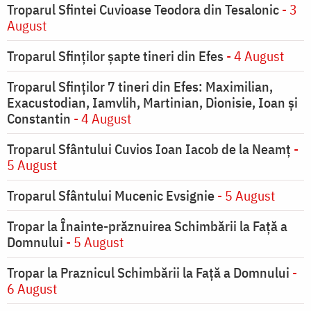
Troparul Sfintei Cuvioase Teodora din Tesalonic
- 3
August
Troparul Sfinţilor şapte tineri din Efes
- 4 August
Troparul Sfinţilor 7 tineri din Efes: Maximilian,
Exacustodian, Iamvlih, Martinian, Dionisie, Ioan şi
Constantin
- 4 August
Troparul Sfântului Cuvios Ioan Iacob de la Neamț
-
5 August
Troparul Sfântului Mucenic Evsignie
- 5 August
Tropar la Înainte-prăznuirea Schimbării la Faţă a
Domnului
- 5 August
Tropar la Praznicul Schimbării la Faţă a Domnului
-
6 August