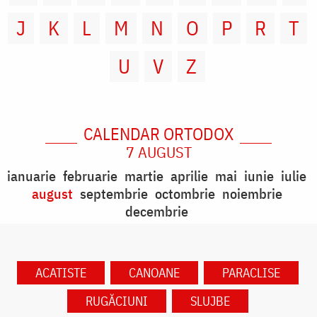
J
K
L
M
N
O
P
R
T
U
V
Z
CALENDAR ORTODOX
7 AUGUST
ianuarie
februarie
martie
aprilie
mai
iunie
iulie
august
septembrie
octombrie
noiembrie
decembrie
ACATISTE
CANOANE
PARACLISE
RUGĂCIUNI
SLUJBE