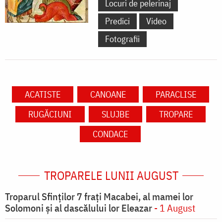
Locuri de pelerinaj
Predici
Video
Fotografii
ACATISTE
CANOANE
PARACLISE
RUGĂCIUNI
SLUJBE
TROPARE
CONDACE
TROPARELE LUNII AUGUST
Troparul Sfinţilor 7 fraţi Macabei, al mamei lor
Solomoni şi al dascălului lor Eleazar
- 1 August