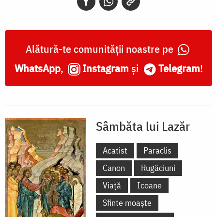
Alătură-te comunității noastre pe
WhatsApp
,
Instagram
și
Telegram
!
Sâmbăta lui Lazăr
Acatist
Paraclis
Canon
Rugăciuni
Viață
Icoane
Sfinte moaște