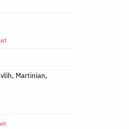
ust
vlih, Martinian,
ust