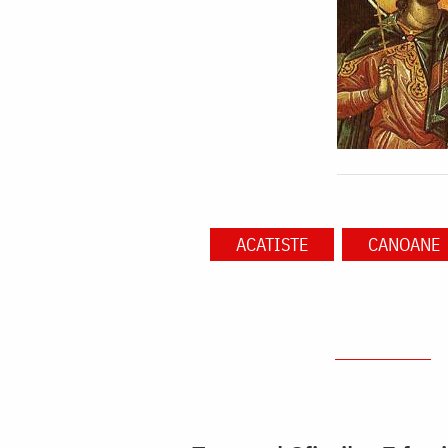
ACATISTE
CANOANE