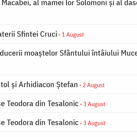
ţi Macabei, al mamei lor Solomoni şi al das
terii Sfintei Cruci
- 1 August
ducerii moaştelor Sfântului întâiului Muce
tol și Arhidiacon Ștefan
- 2 August
se Teodora din Tesalonic
- 3 August
se Teodora din Tesalonic
- 3 August