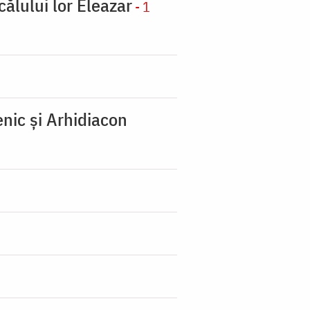
călului lor Eleazar
- 1
nic şi Arhidiacon