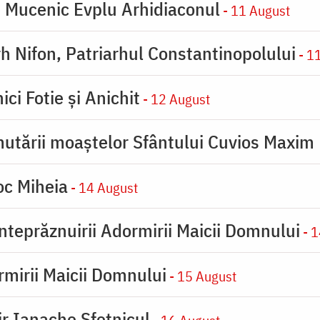
e Mucenic Evplu Arhidiaconul
- 11 August
rh Nifon, Patriarhul Constantinopolului
- 1
ici Fotie şi Anichit
- 12 August
utării moaştelor Sfântului Cuvios Maxim 
oc Miheia
- 14 August
inteprăznuirii Adormirii Maicii Domnului
- 1
rmirii Maicii Domnului
- 15 August
ir Ianache Sfetnicul