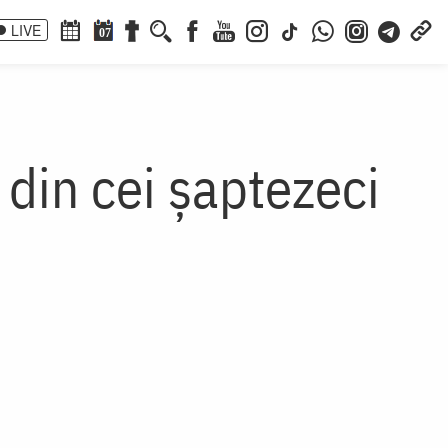
LIVE
07
 din cei şaptezeci