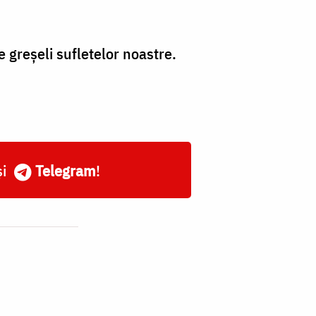
 greşeli sufletelor noastre.
și
Telegram
!