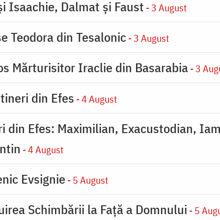
şi Isaachie, Dalmat şi Faust
- 3 August
se Teodora din Tesalonic
- 3 August
s Mărturisitor Iraclie din Basarabia
- 3 Aug
tineri din Efes
- 4 August
eri din Efes: Maximilian, Exacustodian, Iam
ntin
- 4 August
nic Evsignie
- 5 August
uirea Schimbării la Faţă a Domnului
- 5 Aug