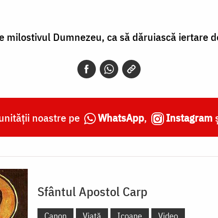
e milostivul Dumnezeu, ca să dăruiască iertare de
nității noastre pe
WhatsApp
,
Instagram
Sfântul Apostol Carp
Canon
Viață
Icoane
Video