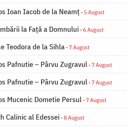
ios Ioan Iacob de la Neamț
- 5 August
imbării la Faţă a Domnului
- 6 August
se Teodora de la Sihla
- 7 August
os Pafnutie – Pârvu Zugravul
- 7 August
os Pafnutie – Pârvu Zugravul
- 7 August
ios Mucenic Dometie Persul
- 7 August
h Calinic al Edessei
- 8 August