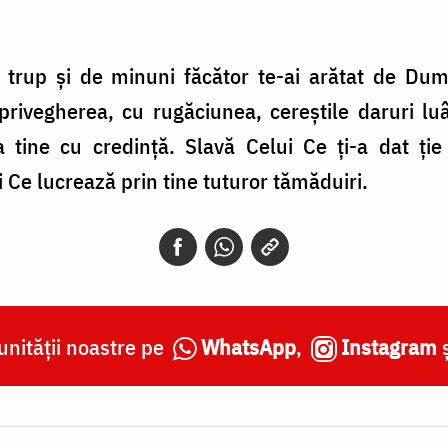
în trup şi de minuni făcător te-ai arătat de Du
privegherea, cu rugăciunea, cereştile daruri luâ
a tine cu credinţă. Slavă Celui Ce ţi-a dat ţi
 Ce lucrează prin tine tuturor tămăduiri.
nității noastre pe
WhatsApp
,
Instagram