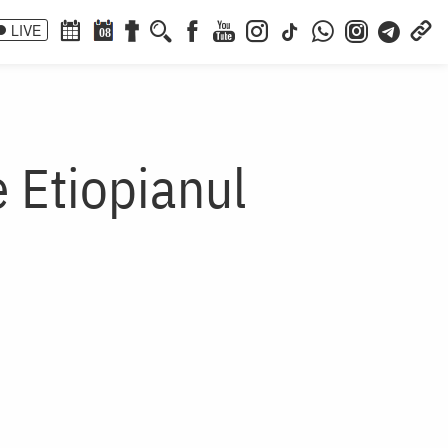
LIVE
08
e Etiopianul