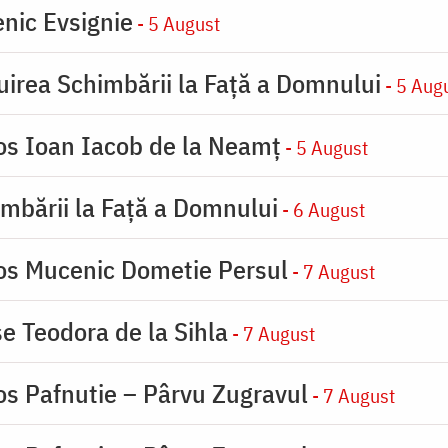
nic Evsignie
- 5 August
uirea Schimbării la Faţă a Domnului
- 5 Aug
ios Ioan Iacob de la Neamț
- 5 August
imbării la Faţă a Domnului
- 6 August
ios Mucenic Dometie Persul
- 7 August
se Teodora de la Sihla
- 7 August
os Pafnutie – Pârvu Zugravul
- 7 August