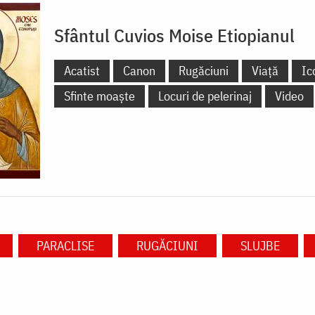
Sfântul Cuvios Moise Etiopianul
Acatist
Canon
Rugăciuni
Viață
Ic
Sfinte moaște
Locuri de pelerinaj
Video
PARACLISE
RUGĂCIUNI
SLUJBE