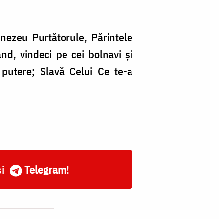
mnezeu Purtătorule, Părintele
nd, vindeci pe cei bolnavi şi
e putere; Slavă Celui Ce te-a
și
Telegram
!