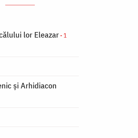
călului lor Eleazar
- 1
nic şi Arhidiacon