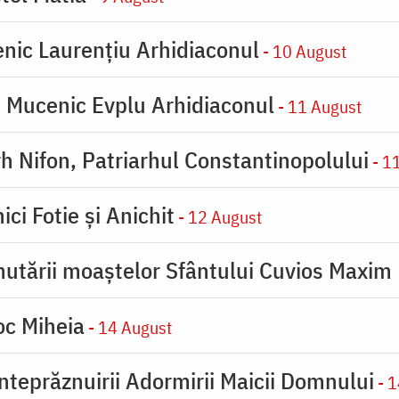
enic Laurențiu Arhidiaconul
- 10 August
e Mucenic Evplu Arhidiaconul
- 11 August
rh Nifon, Patriarhul Constantinopolului
- 1
ici Fotie şi Anichit
- 12 August
utării moaştelor Sfântului Cuvios Maxim 
oc Miheia
- 14 August
inteprăznuirii Adormirii Maicii Domnului
- 1