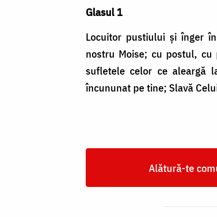
Glasul 1
Locuitor pustiului şi înger 
nostru Moise; cu postul, cu 
sufletele celor ce aleargă l
încununat pe tine; Slavă Celui
Alătură-te comu