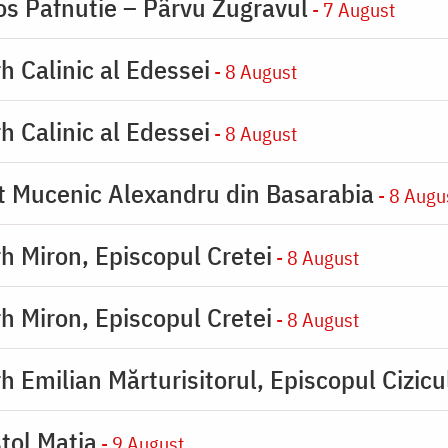
os Pafnutie – Pârvu Zugravul
- 7 August
h Calinic al Edessei
- 8 August
h Calinic al Edessei
- 8 August
ot Mucenic Alexandru din Basarabia
- 8 Augu
rh Miron, Episcopul Cretei
- 8 August
rh Miron, Episcopul Cretei
- 8 August
h Emilian Mărturisitorul, Episcopul Cizicu
tol Matia
- 9 August