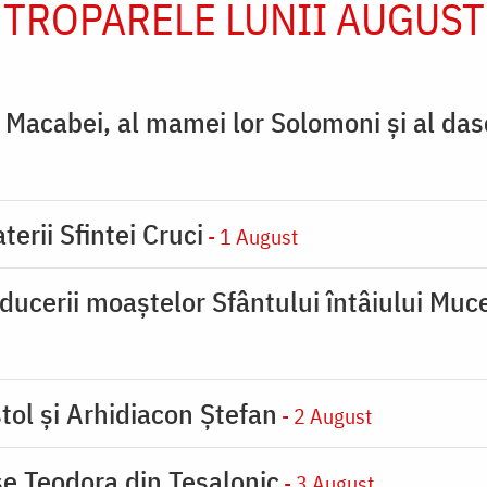
TROPARELE LUNII AUGUST
ţi Macabei, al mamei lor Solomoni şi al das
terii Sfintei Cruci
- 1 August
ducerii moaştelor Sfântului întâiului Muce
tol și Arhidiacon Ștefan
- 2 August
se Teodora din Tesalonic
- 3 August