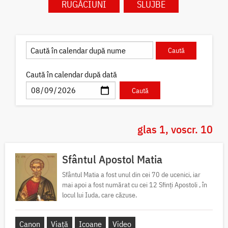
RUGĂCIUNI
SLUJBE
Caută în calendar după dată
glas 1, voscr. 10
Sfântul Apostol Matia
Sfântul Matia a fost unul din cei 70 de ucenici, iar
mai apoi a fost numărat cu cei 12 Sfinți Apostoli , în
locul lui Iuda, care căzuse.
Canon
Viață
Icoane
Video