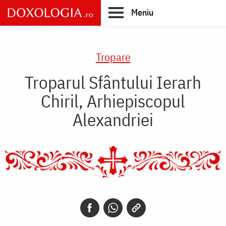
Skip
Meniu
to
main
Main
content
navigation
Tropare
Troparul Sfântului Ierarh
Chiril, Arhiepiscopul
Alexandriei