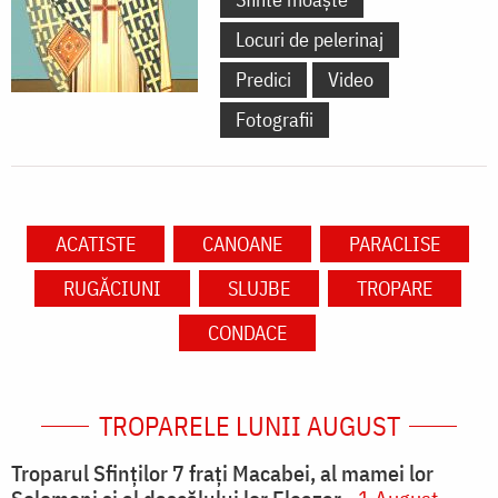
Locuri de pelerinaj
Predici
Video
Fotografii
ACATISTE
CANOANE
PARACLISE
RUGĂCIUNI
SLUJBE
TROPARE
CONDACE
TROPARELE LUNII AUGUST
Troparul Sfinţilor 7 fraţi Macabei, al mamei lor