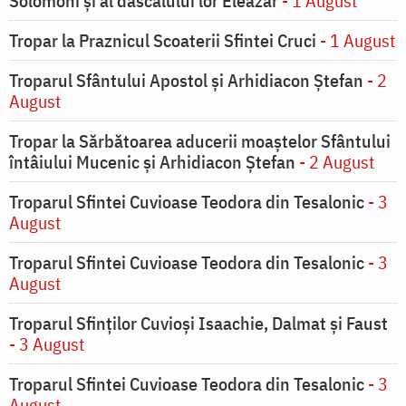
Solomoni şi al dascălului lor Eleazar
- 1 August
Tropar la Praznicul Scoaterii Sfintei Cruci
- 1 August
Troparul Sfântului Apostol și Arhidiacon Ștefan
- 2
August
Tropar la Sărbătoarea aducerii moaştelor Sfântului
întâiului Mucenic şi Arhidiacon Ştefan
- 2 August
Troparul Sfintei Cuvioase Teodora din Tesalonic
- 3
August
Troparul Sfintei Cuvioase Teodora din Tesalonic
- 3
August
Troparul Sfinţilor Cuvioşi Isaachie, Dalmat şi Faust
- 3 August
Troparul Sfintei Cuvioase Teodora din Tesalonic
- 3
August