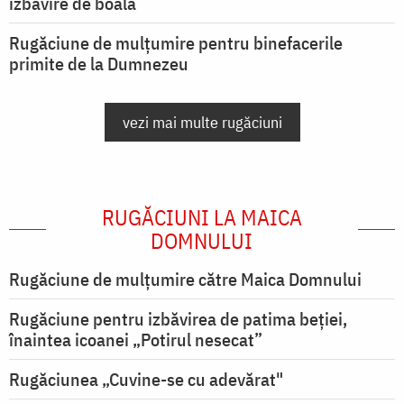
izbăvire de boală
Rugăciune de mulțumire pentru binefacerile
primite de la Dumnezeu
vezi mai multe rugăciuni
RUGĂCIUNI LA MAICA
DOMNULUI
Rugăciune de mulţumire către Maica Domnului
Rugăciune pentru izbăvirea de patima beției,
înaintea icoanei „Potirul nesecat”
Rugăciunea „Cuvine-se cu adevărat"