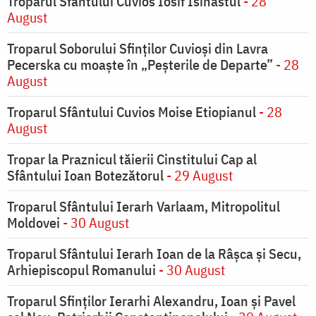
Troparul Sfântului Cuvios Iosif Isihastul
- 28
August
Troparul Soborului Sfinților Cuvioși din Lavra
Pecerska cu moaște în „Peșterile de Departe”
- 28
August
Troparul Sfântului Cuvios Moise Etiopianul
- 28
August
Tropar la Praznicul tăierii Cinstitului Cap al
Sfântului Ioan Botezătorul
- 29 August
Troparul Sfântului Ierarh Varlaam, Mitropolitul
Moldovei
- 30 August
Troparul Sfântului Ierarh Ioan de la Râşca şi Secu,
Arhiepiscopul Romanului
- 30 August
Troparul Sfinţilor Ierarhi Alexandru, Ioan şi Pavel