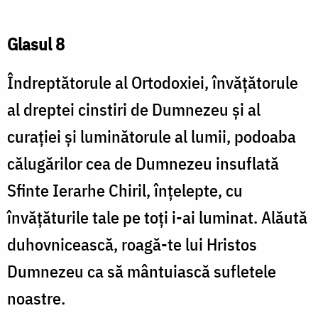
Glasul 8
Îndreptătorule al Ortodoxiei, învăţătorule
al dreptei cinstiri de Dumnezeu şi al
curaţiei şi luminătorule al lumii, podoaba
călugărilor cea de Dumnezeu insuflată
Sfinte Ierarhe Chiril, înţelepte, cu
învăţăturile tale pe toţi i-ai luminat. Alăută
duhovnicească, roagă-te lui Hristos
Dumnezeu ca să mântuiască sufletele
noastre.