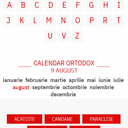
A
B
C
D
E
F
G
H
I
J
K
L
M
N
O
P
R
T
U
V
Z
CALENDAR ORTODOX
9 AUGUST
ianuarie
februarie
martie
aprilie
mai
iunie
iulie
august
septembrie
octombrie
noiembrie
decembrie
ACATISTE
CANOANE
PARACLISE