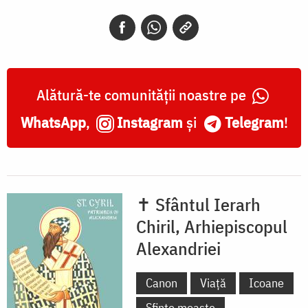
Alătură-te comunității noastre pe
WhatsApp
,
Instagram
și
Telegram
!
✝ Sfântul Ierarh
Chiril, Arhiepiscopul
Alexandriei
Canon
Viață
Icoane
Sfinte moaște