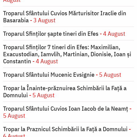
Troparul Sfântului Cuvios Mărturisitor Iraclie din
Basarabia
- 3 August
Troparul Sfinţilor şapte tineri din Efes
- 4 August
Troparul Sfinţilor 7 tineri din Efes: Maximilian,
Exacustodian, Iamvlih, Martinian, Dionisie, Ioan şi
Constantin
- 4 August
Troparul Sfântului Mucenic Evsignie
- 5 August
Tropar la Înainte-prăznuirea Schimbării la Faţă a
Domnului
- 5 August
Troparul Sfântului Cuvios Ioan Iacob de la Neamț
-
5 August
Tropar la Praznicul Schimbării la Faţă a Domnului
-
6 August