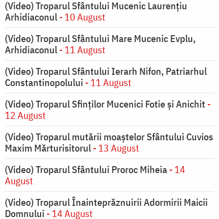
(Video) Troparul Sfântului Mucenic Laurențiu
Arhidiaconul
- 10 August
(Video) Troparul Sfântului Mare Mucenic Evplu,
Arhidiaconul
- 11 August
(Video) Troparul Sfântului Ierarh Nifon, Patriarhul
Constantinopolului
- 11 August
(Video) Troparul Sfinților Mucenici Fotie și Anichit
-
12 August
(Video) Troparul mutării moaștelor Sfântului Cuvios
Maxim Mărturisitorul
- 13 August
(Video) Troparul Sfântului Proroc Miheia
- 14
August
(Video) Troparul Înainteprăznuirii Adormirii Maicii
Domnului
- 14 August