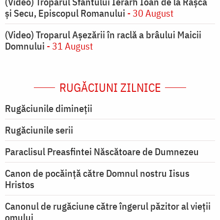
(Video) Troparul Sfântului Ierarh Ioan de la Râșca
și Secu, Episcopul Romanului
- 30 August
(Video) Troparul Așezării în raclă a brâului Maicii
Domnului
- 31 August
RUGĂCIUNI ZILNICE
Rugăciunile dimineții
Rugăciunile serii
Paraclisul Preasfintei Născătoare de Dumnezeu
Canon de pocăință către Domnul nostru Iisus
Hristos
Canonul de rugăciune către îngerul păzitor al vieții
omului