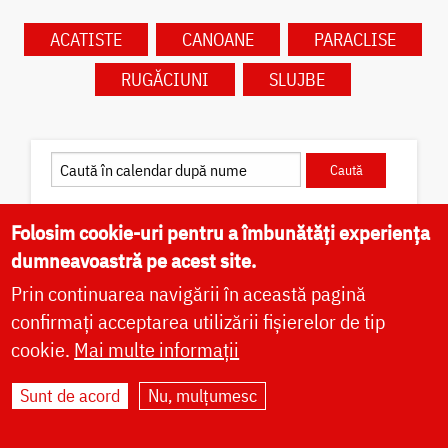
ACATISTE
CANOANE
PARACLISE
RUGĂCIUNI
SLUJBE
Caută în calendar după dată
Folosim cookie-uri pentru a îmbunătăți experiența
dumneavoastră pe acest site.
Prin continuarea navigării în această pagină
confirmați acceptarea utilizării fișierelor de tip
✝) Sfântul Cuvios Pafnutie –
cookie.
Mai multe informații
Pârvu Zugravul
Sunt de acord
Nu, mulțumesc
Sfântul Cuvios Pafnutie, vestit iconar cunoscut cu
numele de Pârvu „Mutul”, s-a născut în Câmpulung
Muscel, la 12 octombrie 1657, ca fiu al preotului