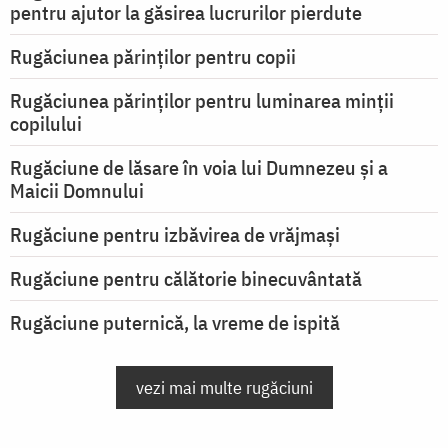
pentru ajutor la găsirea lucrurilor pierdute
Rugăciunea părinților pentru copii
Rugăciunea părinților pentru luminarea minţii
copilului
Rugăciune de lăsare în voia lui Dumnezeu şi a
Maicii Domnului
Rugăciune pentru izbăvirea de vrăjmași
Rugăciune pentru călătorie binecuvântată
Rugăciune puternică, la vreme de ispită
vezi mai multe rugăciuni