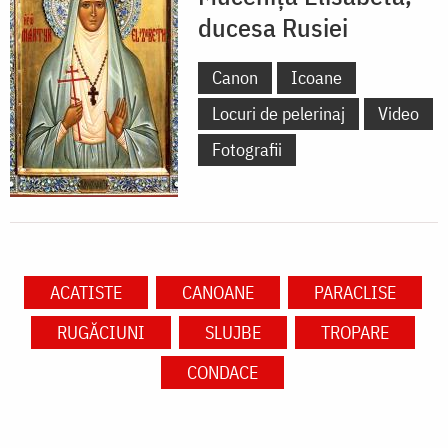
ducesa Rusiei
Canon
Icoane
Locuri de pelerinaj
Video
Fotografii
ACATISTE
CANOANE
PARACLISE
RUGĂCIUNI
SLUJBE
TROPARE
CONDACE