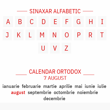
SINAXAR ALFABETIC
A
B
C
D
E
F
G
H
I
J
K
L
M
N
O
P
R
T
U
V
Z
CALENDAR ORTODOX
7 AUGUST
ianuarie
februarie
martie
aprilie
mai
iunie
iulie
august
septembrie
octombrie
noiembrie
decembrie