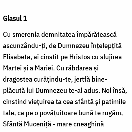
Glasul 1
Cu smerenia demnitatea împărătească
ascunzându-ți, de Dumnezeu înțelepțită
Elisabeta, ai cinstit pe Hristos cu slujirea
Martei și a Mariei. Cu răbdarea și
dragostea curățindu-te, jertfă bine-
plăcută lui Dumnezeu te-ai adus. Noi însă,
cinstind viețuirea ta cea sfântă și patimile
tale, ca pe o povățuitoare bună te rugăm,
Sfântă Muceniță - mare cneaghină