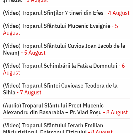
(Video) Troparul Sfinților 7 tineri din Efes
- 4 August
(Video) Troparul Sfântului Mucenic Evsignie
- 5
August
(Video) Troparul Sfântului Cuvios Ioan Iacob de la
Neamț
- 5 August
(Video) Troparul Schimbării la Față a Domnului
- 6
August
(Video) Troparul Sfintei Cuvioase Teodora de la
Sihla
- 7 August
(Audio) Troparul Sfântului Preot Mucenic
Alexandru din Basarabia – Pr. Vlad Roșu
- 8 August
(Video) Troparul Sfântului Ierarh Emilian
Mărturisitorul, Episcopul Cizicului
- 8 August