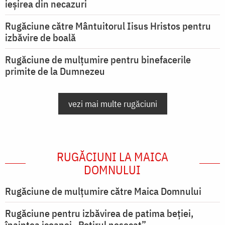
ieşirea din necazuri
Rugăciune către Mântuitorul Iisus Hristos pentru
izbăvire de boală
Rugăciune de mulțumire pentru binefacerile
primite de la Dumnezeu
vezi mai multe rugăciuni
RUGĂCIUNI LA MAICA
DOMNULUI
Rugăciune de mulţumire către Maica Domnului
Rugăciune pentru izbăvirea de patima beției,
înaintea icoanei „Potirul nesecat”