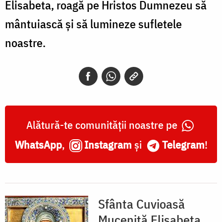
Elisabeta, roagă pe Hristos Dumnezeu să
mântuiască și să lumineze sufletele
noastre.
Alătură-te comunității noastre pe
WhatsApp
,
Instagram
și
Telegram
!
Sfânta Cuvioasă
Muceniță Elisabeta,