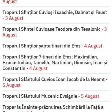
August
Troparul Sfinţilor Cuvioşi Isaachie, Dalmat şi Faust
- 3 August
Troparul Sfintei Cuvioase Teodora din Tesalonic
- 3
August
Troparul Sfinţilor şapte tineri din Efes
- 4 August
Troparul Sfinţilor 7 tineri din Efes: Maximilian,
Exacustodian, Iamvlih, Martinian, Dionisie, Ioan şi
Constantin
- 4 August
Troparul Sfântului Cuvios Ioan Iacob de la Neamț
-
5 August
Troparul Sfântului Mucenic Evsignie
- 5 August
Tropar la Înainte-prăznuirea Schimbării la Faţă a