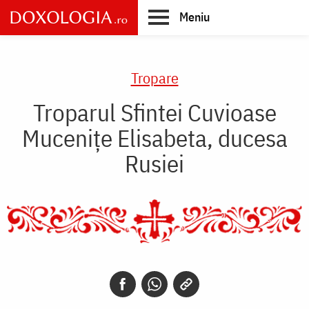
Skip
Meniu
to
main
Main
content
navigation
Tropare
Troparul Sfintei Cuvioase
Mucenițe Elisabeta, ducesa
Rusiei