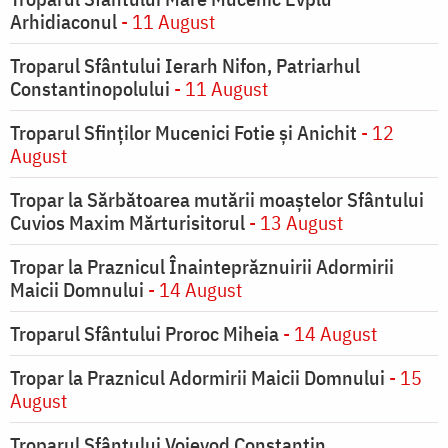
Arhidiaconul
- 11 August
Troparul Sfântului Ierarh Nifon, Patriarhul
Constantinopolului
- 11 August
Troparul Sfinţilor Mucenici Fotie şi Anichit
- 12
August
Tropar la Sărbătoarea mutării moaştelor Sfântului
Cuvios Maxim Mărturisitorul
- 13 August
Tropar la Praznicul Înainteprăznuirii Adormirii
Maicii Domnului
- 14 August
Troparul Sfântului Proroc Miheia
- 14 August
Tropar la Praznicul Adormirii Maicii Domnului
- 15
August
Troparul Sfântului Voievod Constantin