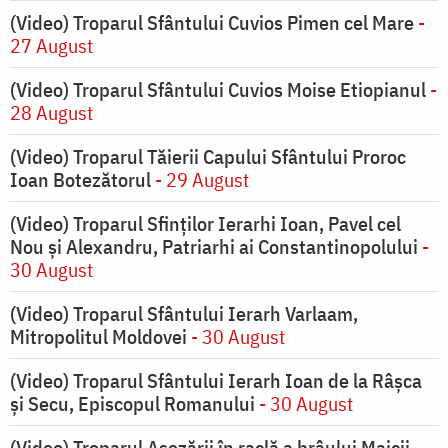
(Video) Troparul Sfântului Cuvios Pimen cel Mare
-
27 August
(Video) Troparul Sfântului Cuvios Moise Etiopianul
-
28 August
(Video) Troparul Tăierii Capului Sfântului Proroc
Ioan Botezătorul
- 29 August
(Video) Troparul Sfinților Ierarhi Ioan, Pavel cel
Nou și Alexandru, Patriarhi ai Constantinopolului
-
30 August
(Video) Troparul Sfântului Ierarh Varlaam,
Mitropolitul Moldovei
- 30 August
(Video) Troparul Sfântului Ierarh Ioan de la Râșca
și Secu, Episcopul Romanului
- 30 August
(Video) Troparul Așezării în raclă a brâului Maicii