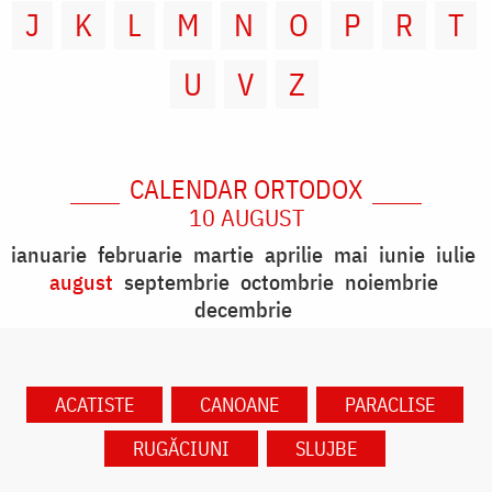
J
K
L
M
N
O
P
R
T
U
V
Z
CALENDAR ORTODOX
10 AUGUST
ianuarie
februarie
martie
aprilie
mai
iunie
iulie
august
septembrie
octombrie
noiembrie
decembrie
ACATISTE
CANOANE
PARACLISE
RUGĂCIUNI
SLUJBE