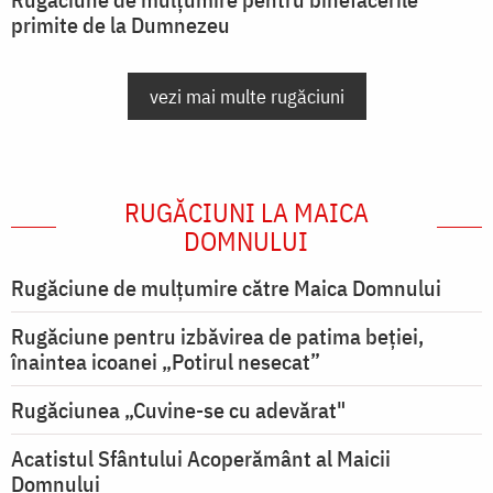
primite de la Dumnezeu
vezi mai multe rugăciuni
RUGĂCIUNI LA MAICA
DOMNULUI
Rugăciune de mulţumire către Maica Domnului
Rugăciune pentru izbăvirea de patima beției,
înaintea icoanei „Potirul nesecat”
Rugăciunea „Cuvine-se cu adevărat"
Acatistul Sfântului Acoperământ al Maicii
Domnului