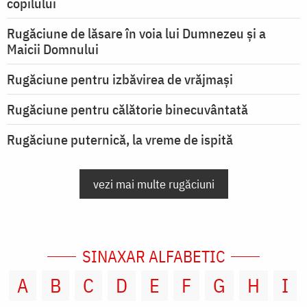
copilului
Rugăciune de lăsare în voia lui Dumnezeu şi a
Maicii Domnului
Rugăciune pentru izbăvirea de vrăjmași
Rugăciune pentru călătorie binecuvântată
Rugăciune puternică, la vreme de ispită
vezi mai multe rugăciuni
SINAXAR ALFABETIC
A
B
C
D
E
F
G
H
I