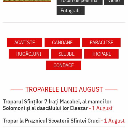
Locuri de pelerinaj
Video
Fotografii
ACATISTE
CANOANE
PARACLISE
RUGĂCIUNI
SLUJBE
TROPARE
CONDACE
TROPARELE LUNII AUGUST
Troparul Sfinţilor 7 fraţi Macabei, al mamei lor
Solomoni şi al dascălului lor Eleazar
- 1 August
Tropar la Praznicul Scoaterii Sfintei Cruci
- 1 August