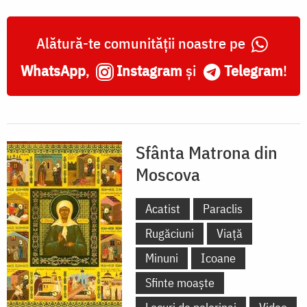
Alătură-te comunității noastre pe
WhatsApp
,
Instagram
și
Telegram
!
Sfânta Matrona din
Moscova
Acatist
Paraclis
Rugăciuni
Viață
Minuni
Icoane
Sfinte moaște