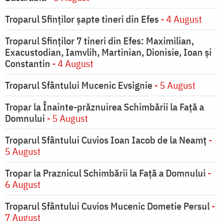
Troparul Sfinţilor şapte tineri din Efes
- 4 August
Troparul Sfinţilor 7 tineri din Efes: Maximilian,
Exacustodian, Iamvlih, Martinian, Dionisie, Ioan şi
Constantin
- 4 August
Troparul Sfântului Mucenic Evsignie
- 5 August
Tropar la Înainte-prăznuirea Schimbării la Faţă a
Domnului
- 5 August
Troparul Sfântului Cuvios Ioan Iacob de la Neamț
-
5 August
Tropar la Praznicul Schimbării la Faţă a Domnului
-
6 August
Troparul Sfântului Cuvios Mucenic Dometie Persul
-
7 August