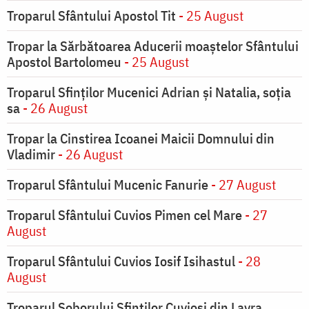
Troparul Sfântului Apostol Tit
- 25 August
Tropar la Sărbătoarea Aducerii moaştelor Sfântului
Apostol Bartolomeu
- 25 August
Troparul Sfinţilor Mucenici Adrian şi Natalia, soţia
sa
- 26 August
Tropar la Cinstirea Icoanei Maicii Domnului din
Vladimir
- 26 August
Troparul Sfântului Mucenic Fanurie
- 27 August
Troparul Sfântului Cuvios Pimen cel Mare
- 27
August
Troparul Sfântului Cuvios Iosif Isihastul
- 28
August
Troparul Soborului Sfinților Cuvioși din Lavra