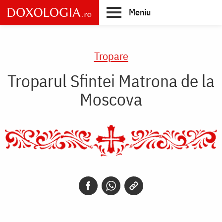
Skip
Meniu
to
main
Main
content
navigation
Tropare
Troparul Sfintei Matrona de la
Moscova