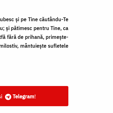
 iubesc și pe Tine căutându-Te
; și pătimesc pentru Tine, ca
rtfă fără de prihană, primește-
milostiv, mântuiește sufletele
și
Telegram
!