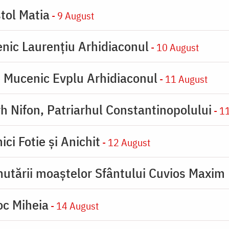
tol Matia
- 9 August
enic Laurențiu Arhidiaconul
- 10 August
e Mucenic Evplu Arhidiaconul
- 11 August
rh Nifon, Patriarhul Constantinopolului
- 1
ici Fotie şi Anichit
- 12 August
utării moaştelor Sfântului Cuvios Maxim 
oc Miheia
- 14 August