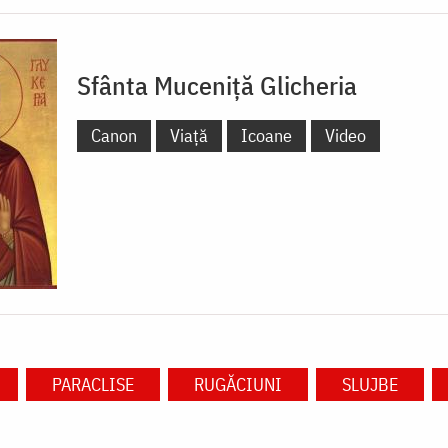
Sfânta Muceniță Glicheria
Canon
Viață
Icoane
Video
PARACLISE
RUGĂCIUNI
SLUJBE