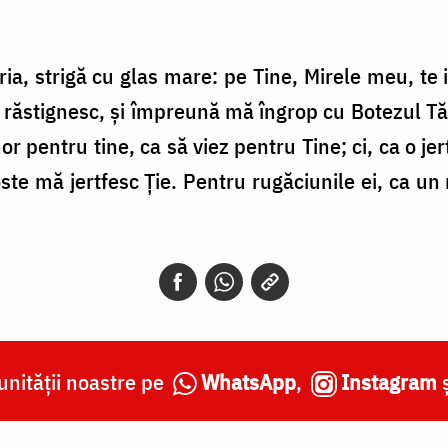
ria, strigă cu glas mare: pe Tine, Mirele meu, te
răstignesc, și împreună mă îngrop cu Botezul Tău
or pentru tine, ca să viez pentru Tine; ci, ca o je
e mă jertfesc Ție. Pentru rugăciunile ei, ca un 
nității noastre pe
WhatsApp
,
Instagram