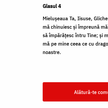
Glasul 4
Mieluşeaua Ta, Iisuse, Gliche
mă chinuiesc și împreună mă 
să împărățesc întru Tine; și m
mă pe mine ceea ce cu dragost
noastre.
Alătură-te comu