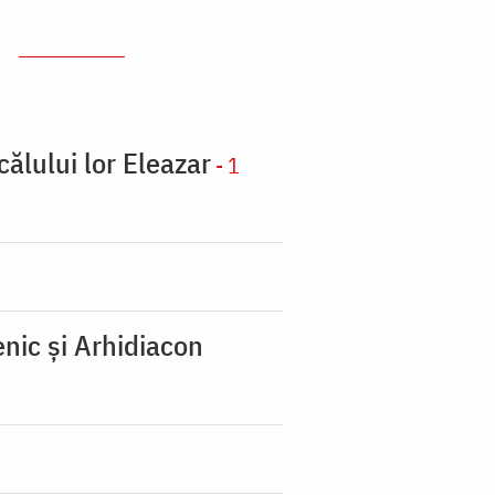
călului lor Eleazar
- 1
nic şi Arhidiacon