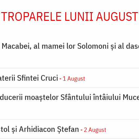
TROPARELE LUNII AUGUST
ţi Macabei, al mamei lor Solomoni şi al das
terii Sfintei Cruci
- 1 August
ducerii moaştelor Sfântului întâiului Muce
tol și Arhidiacon Ștefan
- 2 August