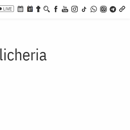
LIVE
07
licheria