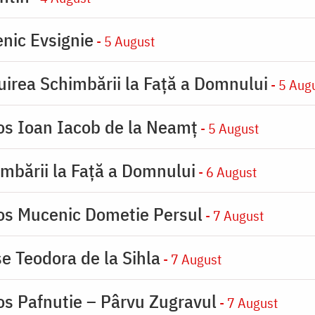
nic Evsignie
- 5 August
uirea Schimbării la Faţă a Domnului
- 5 Aug
ios Ioan Iacob de la Neamț
- 5 August
imbării la Faţă a Domnului
- 6 August
ios Mucenic Dometie Persul
- 7 August
se Teodora de la Sihla
- 7 August
os Pafnutie – Pârvu Zugravul
- 7 August