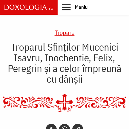
Skip
Meniu
to
main
Main
content
navigation
Tropare
Troparul Sfinţilor Mucenici
Isavru, Inochentie, Felix,
Peregrin şi a celor împreună
cu dânşii