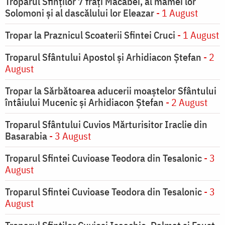
Troparul Sfinţilor 7 fraţi Macabei, al mamei lor
Solomoni şi al dascălului lor Eleazar
- 1 August
Tropar la Praznicul Scoaterii Sfintei Cruci
- 1 August
Troparul Sfântului Apostol și Arhidiacon Ștefan
- 2
August
Tropar la Sărbătoarea aducerii moaştelor Sfântului
întâiului Mucenic şi Arhidiacon Ştefan
- 2 August
Troparul Sfântului Cuvios Mărturisitor Iraclie din
Basarabia
- 3 August
Troparul Sfintei Cuvioase Teodora din Tesalonic
- 3
August
Troparul Sfintei Cuvioase Teodora din Tesalonic
- 3
August