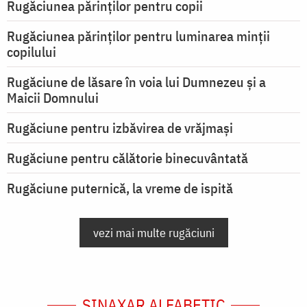
Rugăciunea părinților pentru copii
Rugăciunea părinților pentru luminarea minţii
copilului
Rugăciune de lăsare în voia lui Dumnezeu şi a
Maicii Domnului
Rugăciune pentru izbăvirea de vrăjmași
Rugăciune pentru călătorie binecuvântată
Rugăciune puternică, la vreme de ispită
vezi mai multe rugăciuni
SINAXAR ALFABETIC