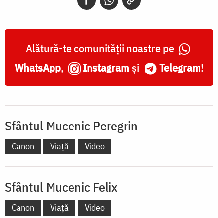
Alătură-te comunității noastre pe
WhatsApp
,
Instagram
și
Telegram
!
Sfântul Mucenic Peregrin
Canon
Viață
Video
Sfântul Mucenic Felix
Canon
Viață
Video