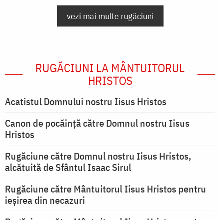
vezi mai multe rugăciuni
RUGĂCIUNI LA MÂNTUITORUL
HRISTOS
Acatistul Domnului nostru Iisus Hristos
Canon de pocăință către Domnul nostru Iisus
Hristos
Rugăciune către Domnul nostru Iisus Hristos,
alcătuită de Sfântul Isaac Sirul
Rugăciune către Mântuitorul Iisus Hristos pentru
ieşirea din necazuri