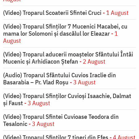
(Video) Troparul Scoaterii Sfintei Cruci
- 1 August
(Video) Troparul Sfinților 7 Mucenici Macabei, cu
mama lor Solomoni și dascălul lor Eleazar
- 1
August
(Video) Troparul aducerii moaștelor Sfântului Întâi
Mucenic și Arhidiacon Ștefan
- 2 August
(Audio) Troparul Sfântului Cuvios Iraclie din
Basarabia – Pr. Vlad Roșu
- 3 August
(Video) Troparul Sfinților Cuvioși Isaachie, Dalmat
și Faust
- 3 August
(Video) Troparul Sfintei Cuvioase Teodora din
Tesalonic
- 3 August
(Video) Troparul Sfinților 7 tineri din Efes
- 4 August