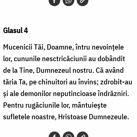
Glasul 4
Mucenicii Tăi, Doamne, întru nevoinţele
lor, cununile nesctricăciunii au dobândit
de la Tine, Dumnezeul nostru. Că având
tăria Ta, pe chinuitori au învins; zdrobit-au
şi ale demonilor neputincioase îndrăzniri.
Pentru rugăciunile lor, mântuieşte
sufletele noastre, Hristoase Dumnezeule.