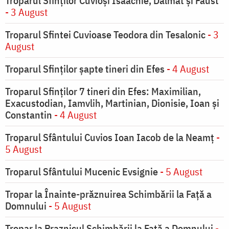
Troparul Sfinţilor Cuvioşi Isaachie, Dalmat şi Faust
- 3 August
Troparul Sfintei Cuvioase Teodora din Tesalonic
- 3
August
Troparul Sfinţilor şapte tineri din Efes
- 4 August
Troparul Sfinţilor 7 tineri din Efes: Maximilian,
Exacustodian, Iamvlih, Martinian, Dionisie, Ioan şi
Constantin
- 4 August
Troparul Sfântului Cuvios Ioan Iacob de la Neamț
-
5 August
Troparul Sfântului Mucenic Evsignie
- 5 August
Tropar la Înainte-prăznuirea Schimbării la Faţă a
Domnului
- 5 August
Tropar la Praznicul Schimbării la Faţă a Domnului
-