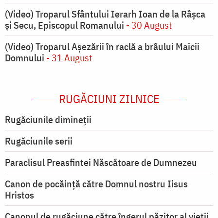
(Video) Troparul Sfântului Ierarh Ioan de la Râșca
și Secu, Episcopul Romanului
- 30 August
(Video) Troparul Așezării în raclă a brâului Maicii
Domnului
- 31 August
RUGĂCIUNI ZILNICE
Rugăciunile dimineții
Rugăciunile serii
Paraclisul Preasfintei Născătoare de Dumnezeu
Canon de pocăință către Domnul nostru Iisus
Hristos
Canonul de rugăciune către îngerul păzitor al vieții