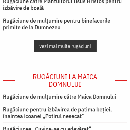
Rugăciune către Mântuitorul Iisus Hristos pentru
izbăvire de boală
Rugăciune de mulțumire pentru binefacerile
primite de la Dumnezeu
vezi mai multe rugăciuni
RUGĂCIUNI LA MAICA
DOMNULUI
Rugăciune de mulţumire către Maica Domnului
Rugăciune pentru izbăvirea de patima beției,
înaintea icoanei „Potirul nesecat”
Rugăciunea „Cuvine-se cu adevărat"