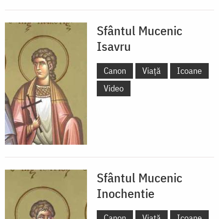
Sfântul Mucenic
Isavru
Canon
Viață
Icoane
Video
Sfântul Mucenic
Inochentie
Canon
Viață
Icoane