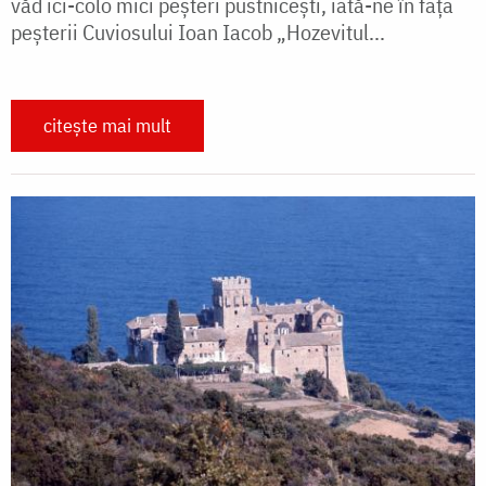
văd ici-colo mici peșteri pustnicești, iată-ne în fața
peșterii Cuviosului Ioan Iacob „Hozevitul...
citește mai mult