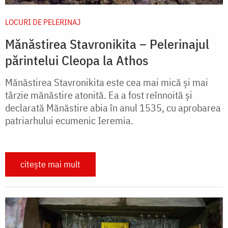
LOCURI DE PELERINAJ
Mănăstirea Stavronikita – Pelerinajul
părintelui Cleopa la Athos
Mănăstirea Stavronikita este cea mai mică şi mai
târzie mănăstire atonită. Ea a fost reînnoită şi
declarată Mănăstire abia în anul 1535, cu aprobarea
patriarhului ecumenic Ieremia.
citește mai mult