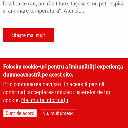
fost foarte rău, am răcit tare, tușesc și nu pot respira
și am mare temperatură”. Atunci,...
citește mai mult
Folosim cookie-uri pentru a îmbunătăți experiența
dumneavoastră pe acest site.
Paginare
First page
« Prima pagină
Next page
Următoarea pagină
Prin continuarea navigării în această pagină
Last page
Ultima pagină »
confirmați acceptarea utilizării fișierelor de tip
cookie.
Mai multe informații
Sunt de acord
Nu, mulțumesc