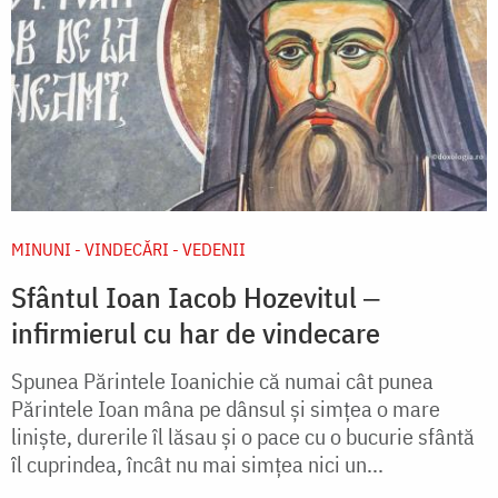
MINUNI - VINDECĂRI - VEDENII
Sfântul Ioan Iacob Hozevitul ‒
infirmierul cu har de vindecare
Spunea Părintele Ioanichie că numai cât punea
Părintele Ioan mâna pe dânsul și simțea o mare
liniște, durerile îl lăsau și o pace cu o bucurie sfântă
îl cuprindea, încât nu mai simțea nici un...