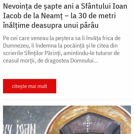
Nevoința de șapte ani a Sfântului Ioan
Iacob de la Neamț – la 30 de metri
înălțime deasupra unui pârâu
Pe cei care veneau la peștera sa îi învăţa frica de
Dumnezeu, îi îndemna la pocăinţă și le citea din
scrierile Sfinţilor Părinţi, amintindu-le tuturor de
ceasul morţii, de dragostea Domnului...
citește mai mult