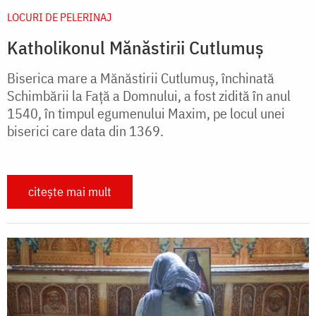
LOCURI DE PELERINAJ
Katholikonul Mănăstirii Cutlumuș
Biserica mare a Mănăstirii Cutlumuş, închinată
Schimbării la Faţă a Domnului, a fost zidită în anul
1540, în timpul egumenului Maxim, pe locul unei
biserici care data din 1369.
citește mai mult