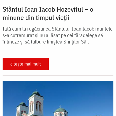
Sfântul Ioan Iacob Hozevitul – o
minune din timpul vieții
Iată cum la rugăciunea Sfântului Ioan Iacob muntele
s-a cutremurat și nu a lăsat pe cei fărădelege să
întineze și să tulbure liniștea Sfinților Săi.
citește mai mult