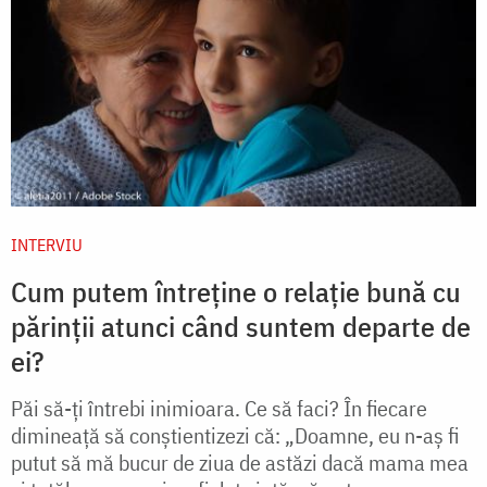
INTERVIU
Cum putem întreține o relație bună cu
părinții atunci când suntem departe de
ei?
Păi să-ți întrebi inimioara. Ce să faci? În fiecare
dimineață să conștientizezi că: „Doamne, eu n-aș fi
putut să mă bucur de ziua de astăzi dacă mama mea