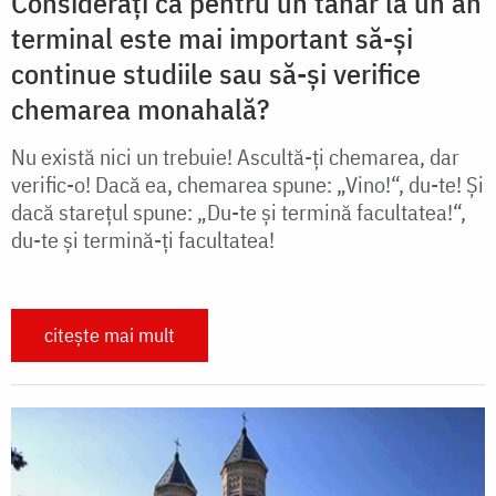
Considerați că pentru un tânăr la un an
terminal este mai important să-și
continue studiile sau să-și verifice
chemarea monahală?
Nu există nici un trebuie! Ascultă-ți chemarea, dar
verific-o! Dacă ea, chemarea spune: „Vino!“, du-te! Și
dacă starețul spune: „Du-te și termină facultatea!“,
du-te și termină-ți facultatea!
citește mai mult