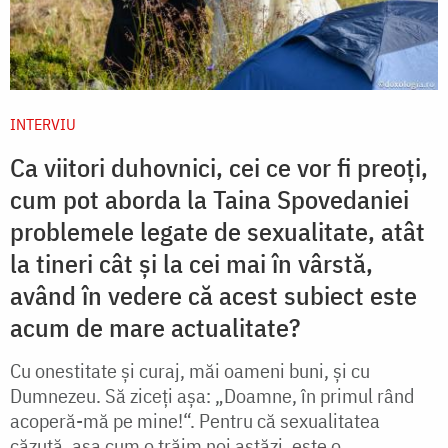
INTERVIU
Ca viitori duhovnici, cei ce vor fi preoți,
cum pot aborda la Taina Spovedaniei
problemele legate de sexualitate, atât
la tineri cât și la cei mai în vârstă,
având în vedere că acest subiect este
acum de mare actualitate?
Cu onestitate și curaj, măi oameni buni, și cu
Dumnezeu. Să ziceți așa: „Doamne, în primul rând
acoperă-mă pe mine!“. Pentru că sexualitatea
căzută, așa cum o trăim noi astăzi, este o