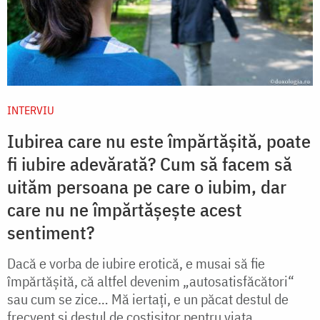
INTERVIU
Iubirea care nu este împărtășită, poate
fi iubire adevărată? Cum să facem să
uităm persoana pe care o iubim, dar
care nu ne împărtășește acest
sentiment?
Dacă e vorba de iubire erotică, e musai să fie
împărtășită, că altfel devenim „autosatisfăcători“
sau cum se zice… Mă iertați, e un păcat destul de
frecvent și destul de costisitor pentru viața...