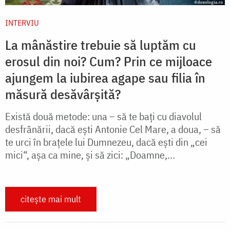
INTERVIU
La mânăstire trebuie să luptăm cu
erosul din noi? Cum? Prin ce mijloace
ajungem la iubirea agape sau filia în
măsură desăvârșită?
Există două metode: una – să te bați cu diavolul
desfrânării, dacă ești Antonie Cel Mare, a doua, – să
te urci în brațele lui Dumnezeu, dacă ești din „cei
mici“, așa ca mine, și să zici: „Doamne,...
citește mai mult