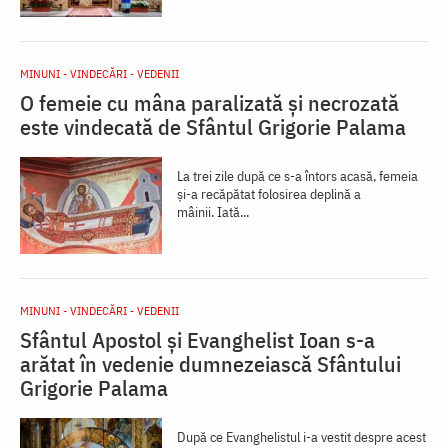
MINUNI - VINDECĂRI - VEDENII
O femeie cu mâna paralizată și necrozată
este vindecată de Sfântul Grigorie Palama
La trei zile după ce s-a întors acasă, femeia
și-a recăpătat folosirea deplină a
mâinii. Iată...
MINUNI - VINDECĂRI - VEDENII
Sfântul Apostol și Evanghelist Ioan s-a
arătat în vedenie dumnezeiască Sfântului
Grigorie Palama
După ce Evanghelistul i-a vestit despre acest