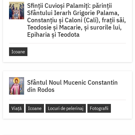
Sfinții Cuvioși Palamiți: părinții
Sfântului Ierarh Grigorie Palama,
Constanțiu și Caloni (Cali), frații săi,
Teodosie și Macarie, și surorile lui,
Epiharia și Teodota
Icoane
Sfântul Noul Mucenic Constantin
din Rodos
Viață
Icoane
Locuri de pelerinaj
Fotografii