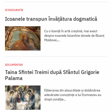
ICONOGRAFIE
Icoanele transpun învățătura dogmatică
Cu o licență în artă creștină, mai exact
despre icoanele bizantine donate de Bizanț
Moldovei,...
DOCUMENTAR
Taina Sfintei Treimi după Sfântul Grigorie
Palama
Eliberarea din absurditate şi dobândirea
adevăratei cunoştinţe a lui Dumnezeu au
drept condiţie...