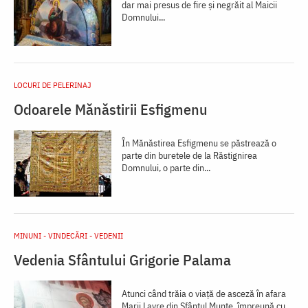
dar mai presus de fire și negrăit al Maicii
Domnului...
LOCURI DE PELERINAJ
Odoarele Mănăstirii Esfigmenu
În Mănăstirea Esfigmenu se păstrează o
parte din buretele de la Răstignirea
Domnului, o parte din...
MINUNI - VINDECĂRI - VEDENII
Vedenia Sfântului Grigorie Palama
Atunci când trăia o viață de asceză în afara
Marii Lavre din Sfântul Munte, împreună cu