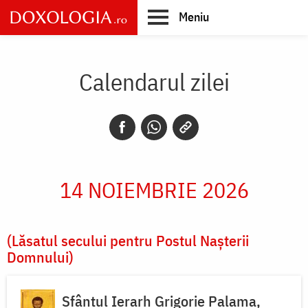
Skip
Meniu
to
main
Main
content
navigation
Calendarul zilei
14 NOIEMBRIE 2026
(Lăsatul secului pentru Postul Nașterii
Domnului)
Sfântul Ierarh Grigorie Palama,