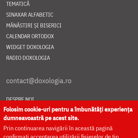
TEMATICĂ
SINAXAR ALFABETIC
MĂNĂSTIRI ȘI BISERICI
CALENDAR ORTODOX
WIDGET DOXOLOGIA
RADIO DOXOLOGIA
DESPRE NOI
Folosim cookie-uri pentru a îmbunătăți experiența
POLITICA DE COOKIES
dumneavoastră pe acest site.
DONEAZĂ ONLINE PENTRU CATEDRALA NAȚIONALĂ
Prin continuarea navigării în această pagină
confirmați acceptarea utilizării fișierelor de tip