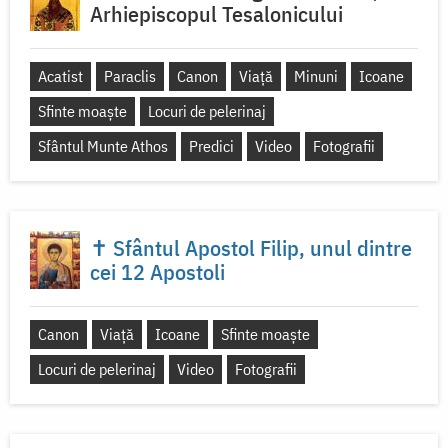
Arhiepiscopul Tesalonicului
Acatist
Paraclis
Canon
Viață
Minuni
Icoane
Sfinte moaște
Locuri de pelerinaj
Sfântul Munte Athos
Predici
Video
Fotografii
✝ Sfântul Apostol Filip, unul dintre
cei 12 Apostoli
Canon
Viață
Icoane
Sfinte moaște
Locuri de pelerinaj
Video
Fotografii