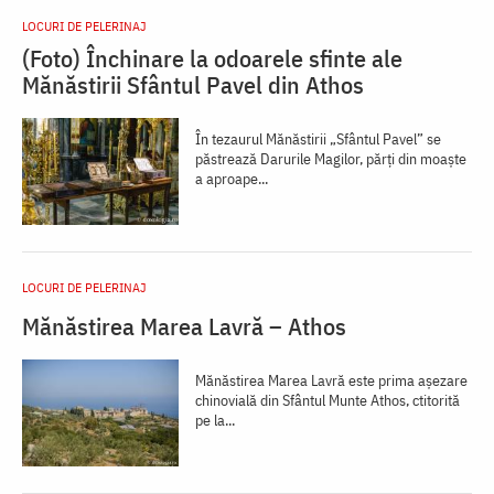
LOCURI DE PELERINAJ
(Foto) Închinare la odoarele sfinte ale
Mănăstirii Sfântul Pavel din Athos
În tezaurul Mănăstirii „Sfântul Pavel” se
păstrează Darurile Magilor, părți din moaște
a aproape...
LOCURI DE PELERINAJ
Mănăstirea Marea Lavră – Athos
Mănăstirea Marea Lavră este prima aşezare
chinovială din Sfântul Munte Athos, ctitorită
pe la...