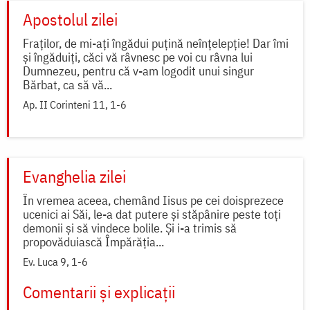
Apostolul zilei
Fraților, de mi-ați îngădui puțină neînțelepție! Dar îmi
și îngăduiți, căci vă râvnesc pe voi cu râvna lui
Dumnezeu, pentru că v-am logodit unui singur
Bărbat, ca să vă...
Ap. II Corinteni 11, 1-6
Evanghelia zilei
În vremea aceea, chemând Iisus pe cei doisprezece
ucenici ai Săi, le-a dat putere și stăpânire peste toți
demonii și să vindece bolile. Și i-a trimis să
propovăduiască Împărăția...
Ev. Luca 9, 1-6
Comentarii și explicații