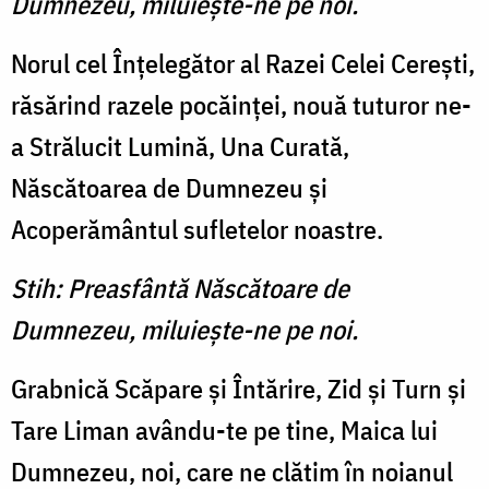
Dumnezeu, miluieşte-ne pe noi.
Norul cel Înţelegător al Razei Celei Cereşti,
răsărind razele pocăinţei, nouă tuturor ne-
a Strălucit Lumină, Una Curată,
Născătoarea de Dumnezeu şi
Acoperământul sufletelor noastre.
Stih: Preasfântă Născătoare de
Dumnezeu, miluieşte-ne pe noi.
Grabnică Scăpare şi Întărire, Zid şi Turn şi
Tare Liman avându-te pe tine, Maica lui
Dumnezeu, noi, care ne clătim în noianul