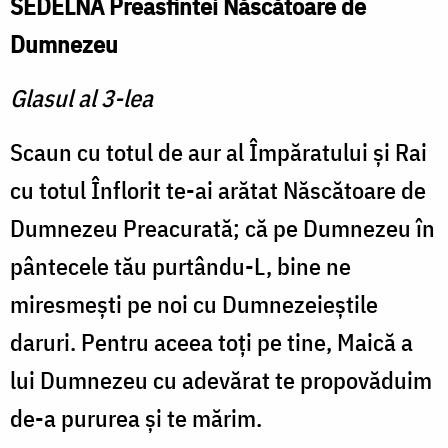
SEDELNA Preasfintei Născătoare de
Dumnezeu
Glasul al 3-lea
Scaun cu totul de aur al Împăratului şi Rai
cu totul Înflorit te-ai arătat Născătoare de
Dumnezeu Preacurată; că pe Dumnezeu în
pântecele tău purtându-L, bine ne
miresmeşti pe noi cu Dumnezeieştile
daruri. Pentru aceea toţi pe tine, Maică a
lui Dumnezeu cu adevărat te propovăduim
de-a pururea şi te mărim.