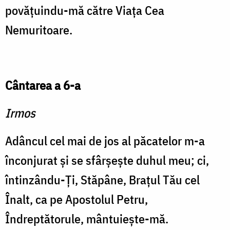
povăţuindu-mă către Viaţa Cea
Nemuritoare.
Cântarea a 6-a
Irmos
Adâncul cel mai de jos al păcatelor m-a
înconjurat şi se sfârşeşte duhul meu; ci,
întinzându-Ţi, Stăpâne, Braţul Tău cel
Înalt, ca pe Apostolul Petru,
Îndreptătorule, mântuieşte-mă.