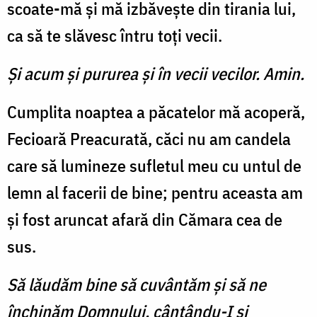
scoate-mă şi mă izbăveşte din tirania lui,
ca să te slăvesc întru toţi vecii.
Şi acum şi pururea şi în vecii vecilor. Amin.
Cumplita noaptea a păcatelor mă acoperă,
Fecioară Preacurată, căci nu am candela
care să lumineze sufletul meu cu untul de
lemn al facerii de bine; pentru aceasta am
şi fost aruncat afară din Cămara cea de
sus.
Să lăudăm bine să cuvântăm şi să ne
închinăm Domnului, cântându-I şi