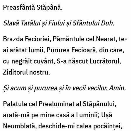
Preasfântă Stăpână.
Slavă Tatălui şi Fiului şi Sfântului Duh.
Brazda Fecioriei, Pământule cel Nearat, te-
ai arătat lumii, Pururea Fecioară, din care,
cu negrăit cuvânt, S-a născut Lucrătorul,
Ziditorul nostru.
Şi acum şi pururea şi în vecii vecilor. Amin.
Palatule cel Prealuminat al Stăpânului,
arată-mă pe mine casă a Luminii; Uşă
Neumblată, deschide-mi calea pocăinţei,