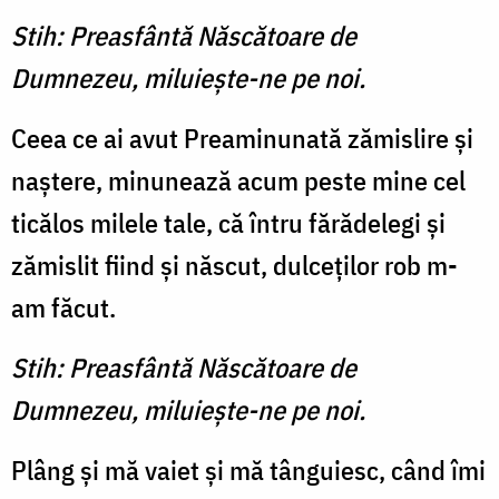
Stih: Preasfântă Născătoare de
Dumnezeu, miluieşte-ne pe noi.
Ceea ce ai avut Preaminunată zămislire şi
naştere, minunează acum peste mine cel
ticălos milele tale, că întru fărădelegi şi
zămislit fiind şi născut, dulceţilor rob m-
am făcut.
Stih: Preasfântă Născătoare de
Dumnezeu, miluieşte-ne pe noi.
Plâng şi mă vaiet şi mă tânguiesc, când îmi