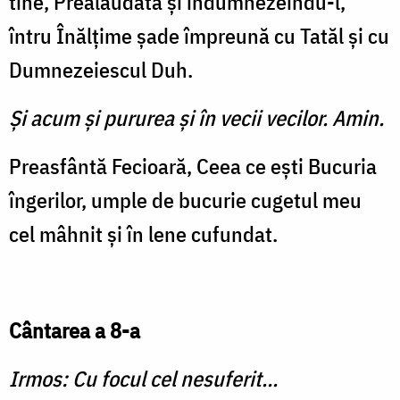
tine, Prealăudată şi îndumnezeindu-l,
întru Înălţime şade împreună cu Tatăl şi cu
Dumnezeiescul Duh.
Şi acum şi pururea şi în vecii vecilor. Amin.
Preasfântă Fecioară, Ceea ce eşti Bucuria
îngerilor, umple de bucurie cugetul meu
cel mâhnit şi în lene cufundat.
Cântarea a 8-a
Irmos: Cu focul cel nesuferit...