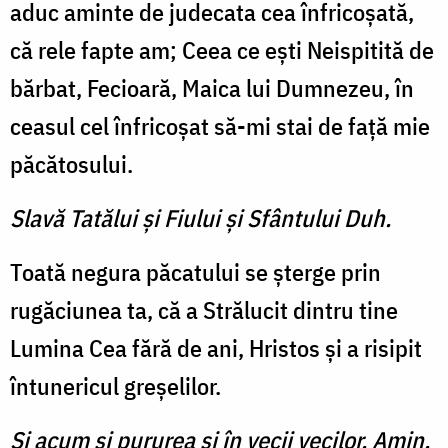
aduc aminte de judecata cea înfricoşată,
că rele fapte am; Ceea ce eşti Neispitită de
bărbat, Fecioară, Maica lui Dumnezeu, în
ceasul cel înfricoşat să-mi stai de faţă mie
păcătosului.
Slavă Tatălui şi Fiului şi Sfântului Duh.
Toată negura păcatului se şterge prin
rugăciunea ta, că a Strălucit dintru tine
Lumina Cea fără de ani, Hristos şi a risipit
întunericul greşelilor.
Şi acum şi pururea şi în vecii vecilor. Amin.