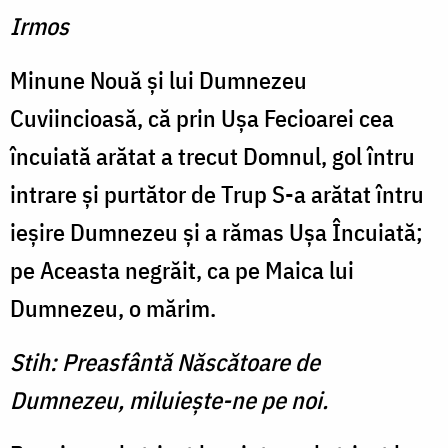
Irmos
Minune Nouă şi lui Dumnezeu
Cuviincioasă, că prin Uşa Fecioarei cea
încuiată arătat a trecut Domnul, gol întru
intrare şi purtător de Trup S-a arătat întru
ieşire Dumnezeu şi a rămas Uşa Încuiată;
pe Aceasta negrăit, ca pe Maica lui
Dumnezeu, o mărim.
Stih: Preasfântă Născătoare de
Dumnezeu, miluieşte-ne pe noi.