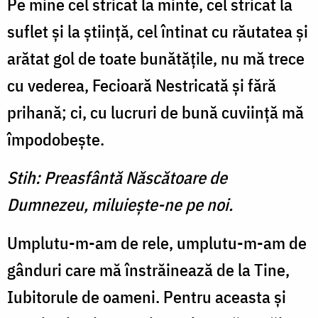
Pe mine cel stricat la minte, cel stricat la
suflet şi la ştiinţă, cel întinat cu răutatea şi
arătat gol de toate bunătăţile, nu mă trece
cu vederea, Fecioară Nestricată şi fără
prihană; ci, cu lucruri de bună cuviinţă mă
împodobeşte.
Stih: Preasfântă Născătoare de
Dumnezeu, miluieşte-ne pe noi.
Umplutu-m-am de rele, umplutu-m-am de
gânduri care mă înstrăinează de la Tine,
Iubitorule de oameni. Pentru aceasta şi