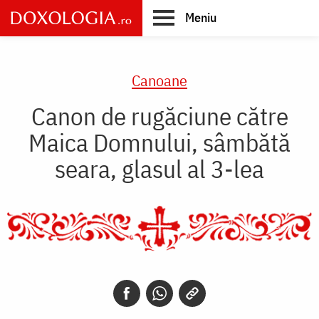
Skip
Meniu
to
main
Main
content
navigation
Canoane
Canon de rugăciune către
Maica Domnului, sâmbătă
seara, glasul al 3-lea