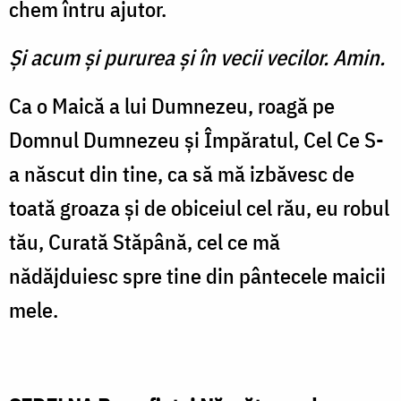
chem întru ajutor.
Şi acum şi pururea şi în vecii vecilor. Amin.
Ca o Maică a lui Dumnezeu, roagă pe
Domnul Dumnezeu şi Împăratul, Cel Ce S-
a născut din tine, ca să mă izbăvesc de
toată groaza şi de obiceiul cel rău, eu robul
tău, Curată Stăpână, cel ce mă
nădăjduiesc spre tine din pântecele maicii
mele.