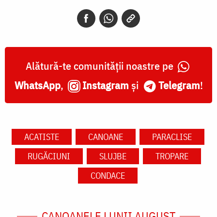
Alătură-te comunității noastre pe
WhatsApp
,
Instagram
și
Telegram
!
ACATISTE
CANOANE
PARACLISE
RUGĂCIUNI
SLUJBE
TROPARE
CONDACE
CANOANELE LUNII AUGUST