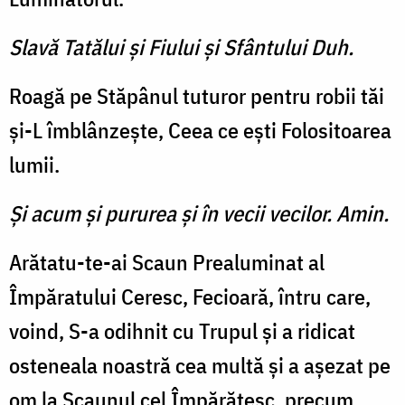
Slavă Tatălui şi Fiului şi Sfântului Duh.
Roagă pe Stăpânul tuturor pentru robii tăi
şi-L îmblânzeşte, Ceea ce eşti Folositoarea
lumii.
Şi acum şi pururea şi în vecii vecilor. Amin.
Arătatu-te-ai Scaun Prealuminat al
Împăratului Ceresc, Fecioară, întru care,
voind, S-a odihnit cu Trupul şi a ridicat
osteneala noastră cea multă şi a aşezat pe
om la Scaunul cel Împărătesc, precum