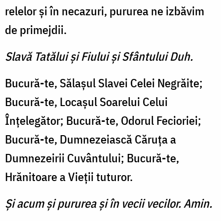
relelor şi în necazuri, pururea ne izbăvim
de primejdii.
Slavă Tatălui şi Fiului şi Sfântului Duh.
Bucură-te, Sălaşul Slavei Celei Negrăite;
Bucură-te, Locaşul Soarelui Celui
Înţelegător; Bucură-te, Odorul Fecioriei;
Bucură-te, Dumnezeiască Căruţa a
Dumnezeirii Cuvântului; Bucură-te,
Hrănitoare a Vieţii tuturor.
Şi acum şi pururea şi în vecii vecilor. Amin.