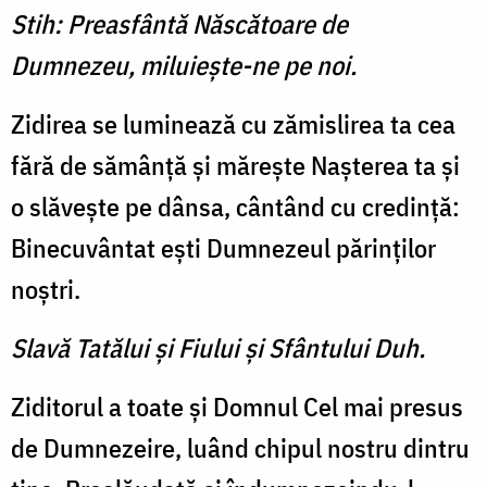
Stih: Preasfântă Născătoare de
Dumnezeu, miluieşte-ne pe noi.
Zidirea se luminează cu zămislirea ta cea
fără de sămânţă şi măreşte Naşterea ta şi
o slăveşte pe dânsa, cântând cu credinţă:
Binecuvântat eşti Dumnezeul părinţilor
noştri.
Slavă Tatălui şi Fiului şi Sfântului Duh.
Ziditorul a toate şi Domnul Cel mai presus
de Dumnezeire, luând chipul nostru dintru