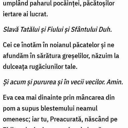
umplând paharul pocăinţei, păcătoşilor
iertare ai lucrat.
Slavă Tatălui şi Fiului şi Sfântului Duh.
Cei ce înotăm în noianul păcatelor şi ne
afundăm în sărătura greşelilor, năzuim la
dulceaţa rugăciunilor tale.
Şi acum şi pururea şi în vecii vecilor. Amin.
Eva cea mai dinainte prin mâncarea din
pom a supus blestemului neamul
omenesc; iar tu, Preacurată, născând pe