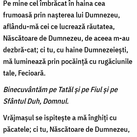
Pe mine cel îmbrăcat în haina cea
frumoasă prin naşterea lui Dumnezeu,
aflându-mă cei ce lucrează răutatea,
Născătoare de Dumnezeu, de aceea m-au
dezbră-cat; ci tu, cu haine Dumnezeieşti,
mă luminează prin pocăinţă cu rugăciunile
tale, Fecioară.
Binecuvântăm pe Tatăl şi pe Fiul şi pe
Sfântul Duh, Domnul.
Vrăjmaşul se ispiteşte a mă înghiţi cu
păcatele; ci tu, Născătoare de Dumnezeu,