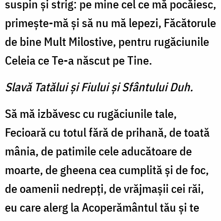
suspin şi strig: pe mine cel ce mă pocăiesc,
primeşte-mă şi să nu mă lepezi, Făcătorule
de bine Mult Milostive, pentru rugăciunile
Celeia ce Te-a născut pe Tine.
Slavă Tatălui şi Fiului şi Sfântului Duh.
Să mă izbăvesc cu rugăciunile tale,
Fecioară cu totul fără de prihană, de toată
mânia, de patimile cele aducătoare de
moarte, de gheena cea cumplită şi de foc,
de oamenii nedrepţi, de vrăjmaşii cei răi,
eu care alerg la Acoperământul tău şi te